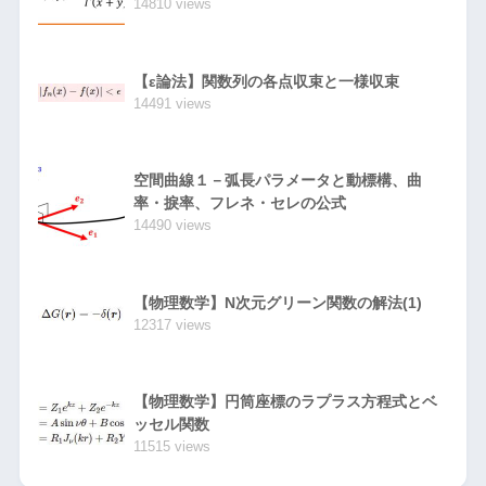
14810 views
【ε論法】関数列の各点収束と一様収束
14491 views
空間曲線１－弧長パラメータと動標構、曲
率・捩率、フレネ・セレの公式
14490 views
【物理数学】N次元グリーン関数の解法(1)
12317 views
【物理数学】円筒座標のラプラス方程式とベ
ッセル関数
11515 views