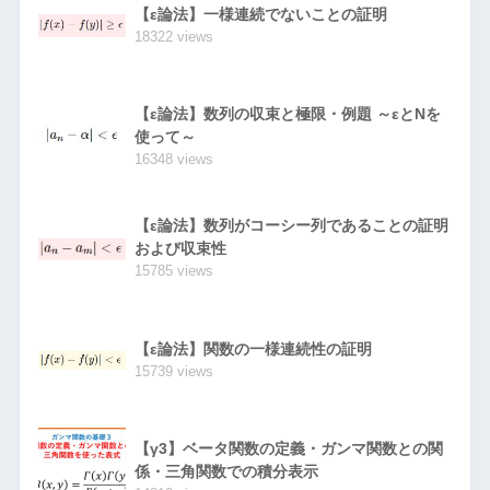
【ε論法】一様連続でないことの証明
18322 views
【ε論法】数列の収束と極限・例題 ～εとNを
使って～
16348 views
【ε論法】数列がコーシー列であることの証明
および収束性
15785 views
【ε論法】関数の一様連続性の証明
15739 views
【γ3】ベータ関数の定義・ガンマ関数との関
係・三角関数での積分表示