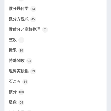
微分幾何学
13
微分方程式
45
微積分と高校物理
7
整数
1
極限
16
特殊関数
94
理科実験集
33
石ころ
14
積分
108
級数
64