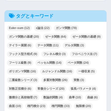
タグとキーワード
Euler-sum
(12)
ε論法
(22)
ガンマ関数
(78)
ガンマ関数の基礎
(20)
ゼータ関数
(64)
ゼータ関数の基礎
(9)
テイラー展開
(6)
テータ関数
(11)
デルタ関数
(3)
フックス型方程式
(9)
フレネル積分
(3)
フロベニウス法
(7)
フーリエ級数
(9)
ベッセル関数
(14)
ベータ関数
(24)
ポリガンマ関数
(16)
ルジャンドル関数
(16)
一様収束
(5)
二重級数シリーズ
(3)
多重対数関数
(26)
実数
(3)
対数正弦積分
(6)
常微分シリーズ
(20)
弧長パラメータ
(4)
微積分と高校物理
(7)
数論的関数
(4)
曲率
(10)
曲線
(6)
曲面
(10)
楕円積分
(23)
楕円関数
(33)
無限積
(20)