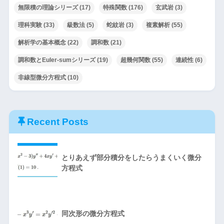
無限積の理論シリーズ
(17)
特殊関数
(176)
玄武岩
(3)
理科実験
(33)
級数法
(5)
蛇紋岩
(3)
複素解析
(55)
解析学の基本概念
(22)
調和数
(21)
調和数とEuler-sumシリーズ
(19)
超幾何関数
(55)
連続性
(6)
非線型微分方程式
(10)
Recent Posts
とりあえず部分積分をしたらうまくいく微分
方程式
同次形の微分方程式