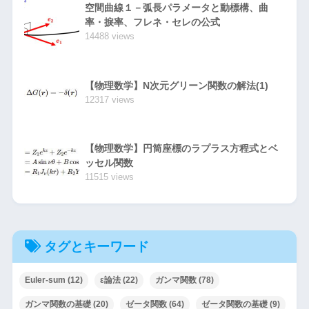
空間曲線１－弧長パラメータと動標構、曲
率・捩率、フレネ・セレの公式
14488 views
【物理数学】N次元グリーン関数の解法(1)
12317 views
【物理数学】円筒座標のラプラス方程式とベ
ッセル関数
11515 views
タグとキーワード
Euler-sum
(12)
ε論法
(22)
ガンマ関数
(78)
ガンマ関数の基礎
(20)
ゼータ関数
(64)
ゼータ関数の基礎
(9)