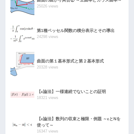
曲面の曲がり具合② ～主曲率とガウス曲率～
25026 views
第1種ベッセル関数の積分表示とその導出
24298 views
曲面の第１基本形式と第２基本形式
20328 views
【ε論法】一様連続でないことの証明
18321 views
【ε論法】数列の収束と極限・例題 ～εとNを
使って～
16347 views