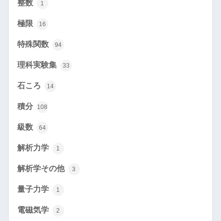
整数
1
極限
16
特殊関数
94
理科実験集
33
石ころ
14
積分
108
級数
64
解析力学
1
解析学その他
3
量子力学
1
電磁気学
2