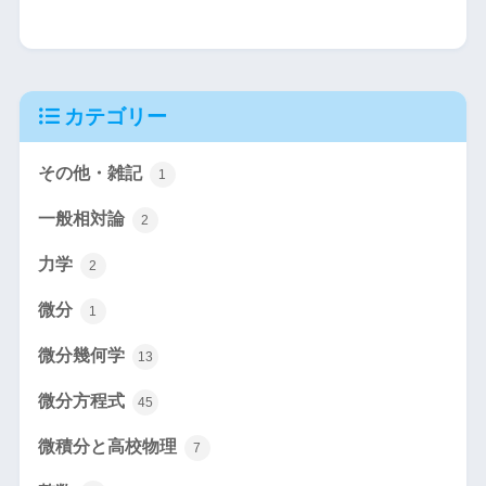
カテゴリー
その他・雑記
1
一般相対論
2
力学
2
微分
1
微分幾何学
13
微分方程式
45
微積分と高校物理
7