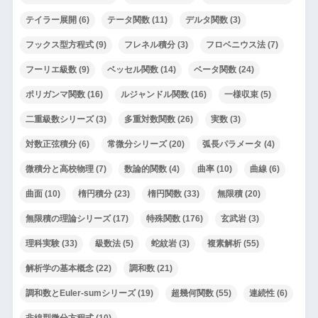
テイラー展開
(6)
テータ関数
(11)
デルタ関数
(3)
フックス型方程式
(9)
フレネル積分
(3)
フロベニウス法
(7)
フーリエ級数
(9)
ベッセル関数
(14)
ベータ関数
(24)
ポリガンマ関数
(16)
ルジャンドル関数
(16)
一様収束
(5)
二重級数シリーズ
(3)
多重対数関数
(26)
実数
(3)
対数正弦積分
(6)
常微分シリーズ
(20)
弧長パラメータ
(4)
微積分と高校物理
(7)
数論的関数
(4)
曲率
(10)
曲線
(6)
曲面
(10)
楕円積分
(23)
楕円関数
(33)
無限積
(20)
無限積の理論シリーズ
(17)
特殊関数
(176)
玄武岩
(3)
理科実験
(33)
級数法
(5)
蛇紋岩
(3)
複素解析
(55)
解析学の基本概念
(22)
調和数
(21)
調和数とEuler-sumシリーズ
(19)
超幾何関数
(55)
連続性
(6)