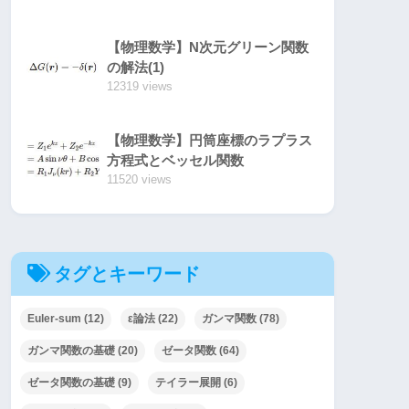
【物理数学】N次元グリーン関数
の解法(1)
12319 views
【物理数学】円筒座標のラプラス
方程式とベッセル関数
11520 views
タグとキーワード
Euler-sum
(12)
ε論法
(22)
ガンマ関数
(78)
ガンマ関数の基礎
(20)
ゼータ関数
(64)
ゼータ関数の基礎
(9)
テイラー展開
(6)