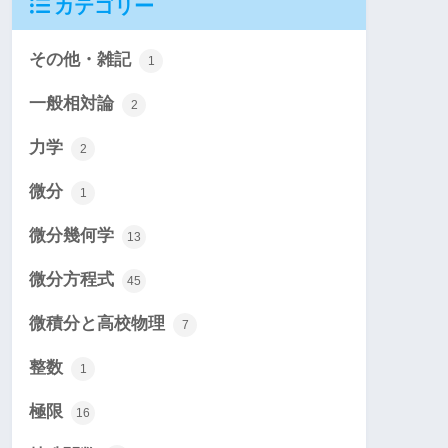
カテゴリー
その他・雑記
1
一般相対論
2
力学
2
微分
1
微分幾何学
13
微分方程式
45
微積分と高校物理
7
整数
1
極限
16