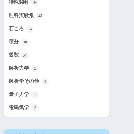
特殊関数
94
理科実験集
33
石ころ
14
積分
108
級数
64
解析力学
1
解析学その他
3
量子力学
1
電磁気学
2