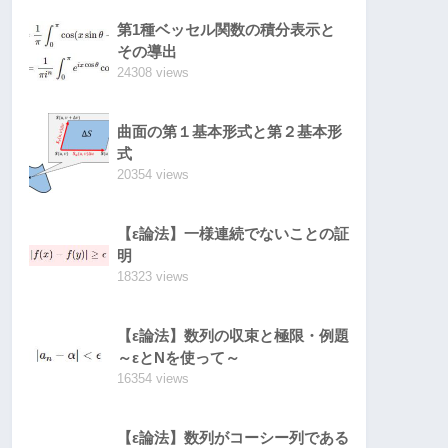
第1種ベッセル関数の積分表示と
その導出
24308 views
曲面の第１基本形式と第２基本形
式
20354 views
【ε論法】一様連続でないことの証
明
18323 views
【ε論法】数列の収束と極限・例題
～εとNを使って～
16354 views
【ε論法】数列がコーシー列である