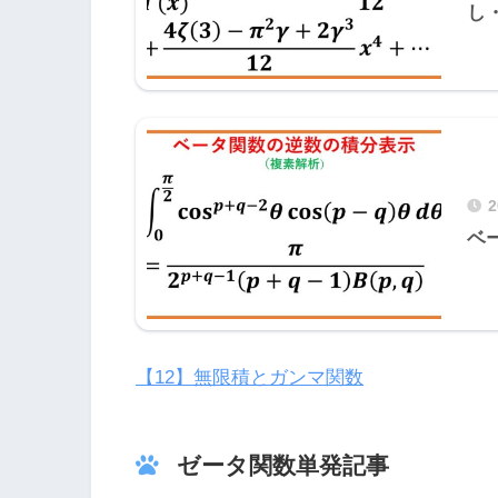
し
ベ
【12】無限積とガンマ関数
ゼータ関数単発記事