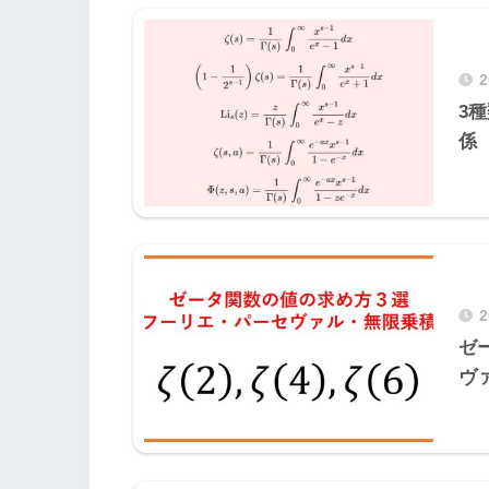
3
係
ゼ
ヴ