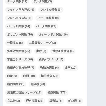
テータ関数
(11)
デルタ関数
(3)
フックス型方程式
(9)
フレネル積分
(3)
フロベニウス法
(7)
フーリエ級数
(9)
ベッセル関数
(14)
ベータ関数
(24)
ポリガンマ関数
(16)
ルジャンドル関数
(16)
一様収束
(5)
二重級数シリーズ
(3)
多重対数関数
(26)
実数
(3)
対数正弦積分
(6)
常微分シリーズ
(20)
弧長パラメータ
(4)
微積分と高校物理
(7)
数論的関数
(4)
曲率
(10)
曲線
(6)
曲面
(10)
楕円積分
(23)
楕円関数
(33)
無限積
(20)
無限積の理論シリーズ
(17)
特殊関数
(176)
玄武岩
(3)
理科実験
(33)
級数法
(5)
蛇紋岩
(3)