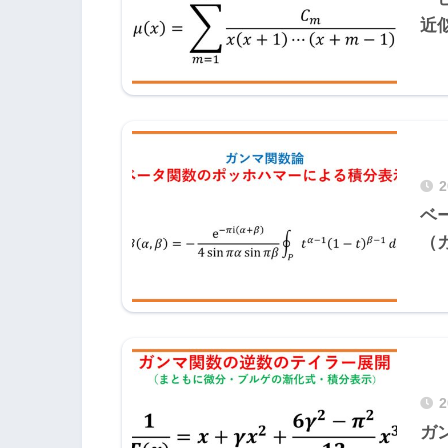
近
ベ
（
ガ