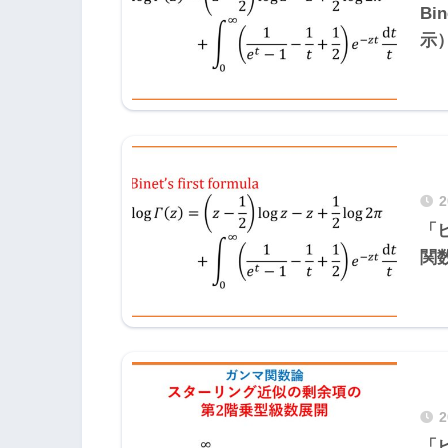
B
示
「
関
「