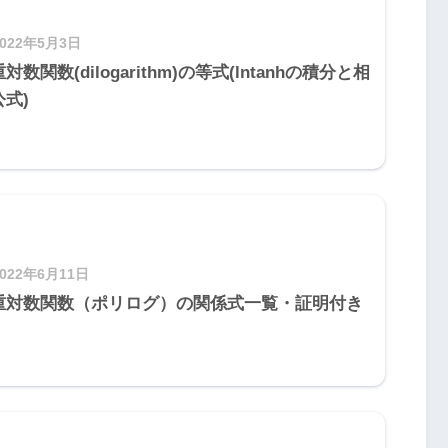
2022年5月3日
対数関数(dilogarithm)の等式(lntanhの積分と相
公式)
2022年6月11日
重対数関数（ポリログ）の関係式一覧・証明付き