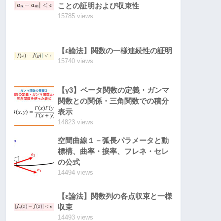
ことの証明および収束性
15785 views
【ε論法】関数の一様連続性の証明
15740 views
【γ3】ベータ関数の定義・ガンマ
関数との関係・三角関数での積分
表示
14823 views
空間曲線１－弧長パラメータと動
標構、曲率・捩率、フレネ・セレ
の公式
14494 views
【ε論法】関数列の各点収束と一様
収束
14493 views