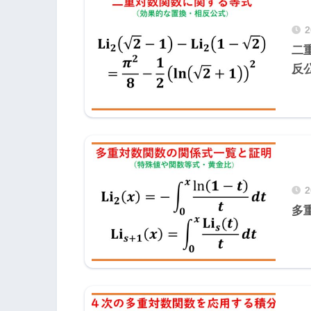
二重
反
多