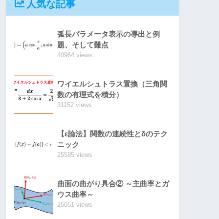
人気な記事
弧長パラメータ表示の導出と例
題、そして難点
40964 views
ワイエルシュトラス置換（三角関
数の有理式を積分）
31152 views
【ε論法】関数の連続性とδのテク
ニック
25585 views
曲面の曲がり具合② ～主曲率とガ
ウス曲率～
25051 views