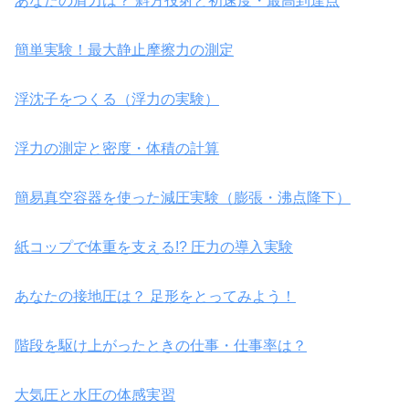
あなたの肩力は？ 斜方投射と初速度・最高到達点
簡単実験！最大静止摩擦力の測定
浮沈子をつくる（浮力の実験）
浮力の測定と密度・体積の計算
簡易真空容器を使った減圧実験（膨張・沸点降下）
紙コップで体重を支える!? 圧力の導入実験
あなたの接地圧は？ 足形をとってみよう！
階段を駆け上がったときの仕事・仕事率は？
大気圧と水圧の体感実習