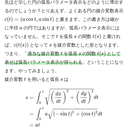
先ほど示した円の弧長パラメータ表示をどのように導出す
るのでしょうか？とりあえず、よくある円の媒介変数表示
c
(
t
)
=
(
a
cos
t
,
a
sin
t
)
(
)
=
(
cos
,
sin
)
c
t
a
t
a
t
と書きます。この書き方は確か
a
に半径
a
の円ではありますが、弧長パラメータ表示には
t
(
s
)
t
s
(
)
なっていません。そこで
t
を弧長
s
の関数
t
s
と書けれ
c
(
t
(
s
)
)
s
(
(
)
)
ば、
c
t
s
となって
s
を媒介変数とした形となります。
t
(
s
)
t
s
(
)
つまり、「
適当な媒介変数
t
を弧長
s
の関数
t
s
として
表せば弧長パラメータ表示が得られる
」ということになり
ます。やってみましょう。
t
s
媒介変数
t
を用いると弧長
s
は
s
=
∫
0
t
(
d
x
d
t
)
2
+
(
d
y
d
t
)
2
d
t
=
∫
0
t
a
(
−
sin
t
)
2
+
(
cos
t
)
√
2
2
t
(
)
(
)
d
y
d
x
∫
+
=
d
t
s
d
t
d
t
0
t
∫
√
2
2
(
−
sin
)
+
(
cos
)
=
a
t
t
d
t
0
=
a
t