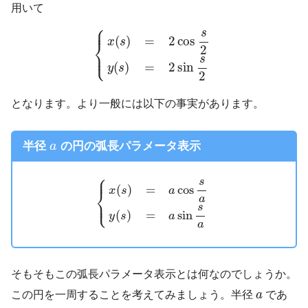
用いて
⎧
⎪
{
x
(
s
)
=
2
cos
s
2
y
(
s
)
=
2
sin
s
2
s
(
)
=
2
cos
x
s
⎨
2
⎩
⎪
s
(
)
=
2
sin
y
s
2
となります。より一般には以下の事実があります。
a
半径
の円の弧長パラメータ表示
a
⎧
{
x
(
s
)
=
a
cos
s
a
y
(
s
)
=
a
sin
s
a
⎪
s
cos
(
)
=
a
x
s
⎨
a
⎩
⎪
s
sin
(
)
=
a
y
s
a
そもそもこの弧長パラメータ表示とは何なのでしょうか。
a
この円を一周することを考えてみましょう。半径
a
であ