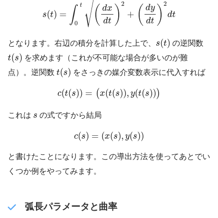
√
2
2
t
(
)
(
)
d
y
d
x
∫
(
)
=
+
s
t
d
t
d
t
d
t
0
s
(
t
)
(
)
となります。右辺の積分を計算した上で、
s
t
の逆関数
t
(
s
)
(
)
t
s
を求めます（これが不可能な場合が多いのが難
t
(
s
)
(
)
点）。逆関数
t
s
をさっきの媒介変数表示に代入すれば
c
(
t
(
s
)
)
=
(
x
(
t
(
s
)
)
,
y
(
t
(
s
)
)
)
(
(
)
)
=
(
(
)
)
,
(
(
)
)
(
)
c
t
s
x
t
s
y
t
s
s
これは
s
の式ですから結局
c
(
s
)
=
(
x
(
s
)
,
y
(
s
)
)
(
)
=
(
(
)
,
(
)
)
c
s
x
s
y
s
と書けたことになります。この導出方法を使ってあとでい
くつか例をやってみます。
弧長パラメータと曲率