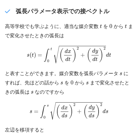
弧長パラメータ表示での接ベクトル
t
t
0
0
高等学校でも学ぶように、適当な媒介変数
t
を
から
t
ま
で変化させたときの弧長は
s
(
t
)
=
∫
0
t
(
d
x
d
t
)
2
+
(
d
y
d
t
)
2
d
t
√
2
2
t
(
)
(
)
d
y
d
x
∫
(
)
=
+
s
t
d
t
d
t
d
t
0
s
と表すことができます。媒介変数を弧長パラメータ
s
に
0
s
s
0
すれば、先ほどの話から
s
を
から
s
まで変化させたと
s
きの弧長は
s
なのですから
s
=
∫
0
s
(
d
x
d
s
)
2
+
(
d
y
d
s
)
2
d
s
√
2
2
s
(
)
(
)
d
y
d
x
∫
=
+
s
d
s
d
s
d
s
0
左辺を移項すると