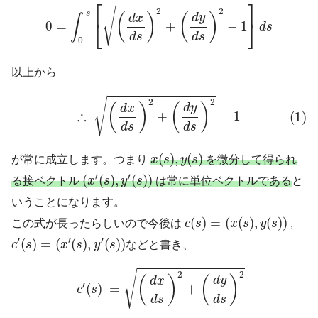
0
=
∫
0
s
[
(
d
x
d
s
)
2
+
(
d
y
d
s
)
2
−
1
]
d
s
⎡
⎤
√
2
2
s
(
)
(
)
d
y
d
x
∫
⎣
⎦
0
=
+
−
1
d
s
d
s
d
s
0
以上から
(1)
∴
(
d
x
d
s
)
2
+
(
d
y
d
s
)
2
=
1
√
2
2
(
)
(
)
d
y
d
x
∴
+
=
1
(1)
d
s
d
s
x
(
s
)
,
y
(
s
)
(
)
,
(
)
が常に成立します。つまり
x
s
y
s
を微分して得られ
(
x
′
(
s
)
,
y
′
(
s
)
)
′
′
(
(
)
,
(
)
)
る接ベクトル
x
s
y
s
は常に単位ベクトルである
と
いうことになります。
c
(
s
)
=
(
x
(
s
)
,
y
(
s
)
)
(
)
=
(
(
)
,
(
)
)
この式が長ったらしいので今後は
c
s
x
s
y
s
,
c
′
(
s
)
=
(
x
′
(
s
)
,
y
′
(
s
)
)
′
′
′
(
)
=
(
(
)
,
(
)
)
c
s
x
s
y
s
などと書き、
|
c
′
(
s
)
|
=
(
d
x
d
s
)
2
+
(
d
y
d
s
)
2
√
2
2
(
)
(
)
d
y
d
x
′
|
(
)
|
=
+
c
s
d
s
d
s