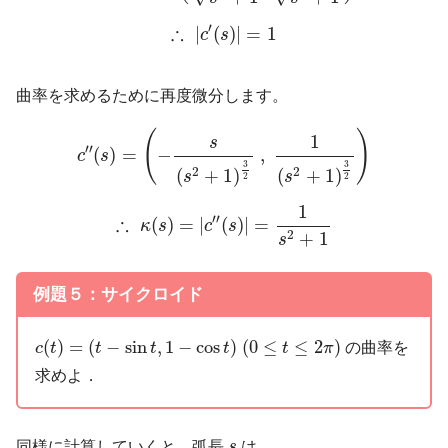
∴
|
c
′
(
s
)
|
=
1
′
∴
|
(
)
|
=
1
c
s
曲率を求めるために再度微分します。
c
′
′
(
s
)
=
(
−
s
(
s
2
+
1
)
3
2
,
1
(
s
2
+
1
)
3
2
)
(
)
1
s
′
′
(
)
=
−
,
c
s
3
3
2
2
(
+
1
)
(
+
1
)
s
s
2
2
∴
κ
(
s
)
=
|
c
′
′
(
s
)
|
=
1
s
2
+
1
1
′
′
∴
(
)
=
|
(
)
|
=
κ
s
c
s
2
+
1
s
例題５：サイクロイド
c
(
t
)
=
(
t
−
sin
t
,
1
−
cos
t
)
(
0
≤
t
≤
2
π
)
(
)
=
(
−
sin
,
1
−
cos
)
(
0
≤
≤
2
)
の曲率を
c
t
t
t
t
t
π
求めよ．
s
同様に計算していくと、弧長
s
は