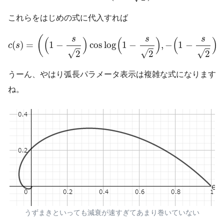
これらをはじめの式に代入すれば
c
(
s
)
=
(
(
1
−
s
2
)
cos
log
(
1
−
s
2
)
,
−
(
1
−
s
2
)
sin
log
(
s
s
s
(
)
(
)
(
)
(
)
=
1
−
cos
log
1
−
,
−
1
−
s
c
s
√
√
√
2
2
2
うーん、やはり弧長パラメータ表示は複雑な式になります
ね。
うずまきといっても減衰が速すぎてあまり巻いていない