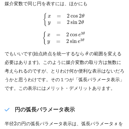
媒介変数で同じ円を表すには、ほかにも
{
x
=
2
cos
2
θ
y
=
2
sin
2
θ
=
2
cos
2
{
x
θ
=
2
sin
2
y
θ
{
x
=
2
cos
e
3
θ
y
=
2
sin
e
3
θ
3
{
=
2
cos
θ
x
e
3
=
2
sin
θ
y
e
θ
でもいいです(始点終点を統一するなら
θ
の範囲を変える
必要はあります)。このように媒介変数の取り方は無数に
考えられるのですが、とりわけ何か便利な表示はないだろ
うかと思うわけです。その１つが「弧長パラメータ表示」
です。この表示にはメリット・デメリットあります。
円の弧長パラメータ表示
2
s
2
半径
の円の弧長パラメータ表示は、弧長パラメータ
s
を