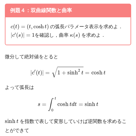
例題４：双曲線関数と曲率
c
(
t
)
=
(
t
,
cosh
t
)
(
)
=
(
,
cosh
)
の弧長パラメータ表示を求めよ．
c
t
t
t
|
c
′
(
s
)
|
=
1
κ
(
s
)
′
|
(
)
|
=
1
(
)
を確認し，曲率
を求めよ．
c
s
κ
s
微分して絶対値をとると
|
c
′
(
t
)
|
=
1
+
sinh
2
t
=
cosh
t
√
2
′
|
(
)
|
=
1
+
sinh
=
cosh
c
t
t
t
よって弧長は
s
=
∫
0
t
cosh
t
d
t
=
sinh
t
t
∫
=
cosh
=
sinh
s
t
d
t
t
0
sinh
t
sinh
t
を指数で表して変形していけば逆関数を求めるこ
とができて