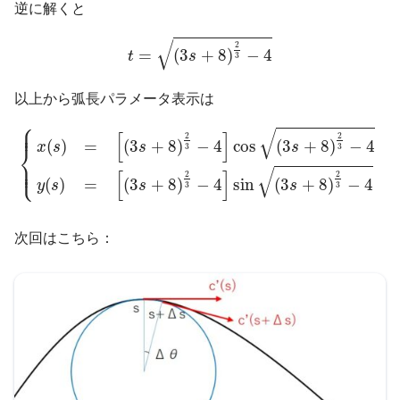
逆に解くと
t
=
(
3
s
+
8
)
2
3
−
4
√
2
=
(
3
+
8
)
−
4
t
s
3
以上から弧長パラメータ表示は
⎧
{
x
(
s
)
=
[
(
3
s
+
8
)
2
3
−
4
]
cos
(
3
s
+
8
)
2
3
−
4
y
(
s
)
=
[
(
3
s
+
8
)
2
3
−
⎪

⎪
√
[
]
2
2
(
3
+
8
)
−
4
cos
(
3
+
8
)
−
4
(
)
=
s
s
x
s
⎨
3
3
⎪

⎩
⎪
√
[
]
2
2
(
3
+
8
)
−
4
sin
(
3
+
8
)
−
4
(
)
=
s
s
y
s
3
3
次回はこちら：