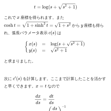
t
=
log
(
s
+
s
2
+
1
)
2
√
=
log
(
+
+
1
)
t
s
s
x
これで
x
座標を得られます。また
cosh
t
=
1
+
sinh
2
t
=
1
+
s
2
2
√
y
√
2
cosh
=
1
+
sinh
=
1
+
t
t
s
から
y
座標も得ら
c
(
s
)
(
)
れ、弧長パラメータ表示
c
s
は
{
x
(
s
)
=
log
(
s
+
s
2
+
1
)
y
(
s
)
=
s
2
+
1
√
2
(
)
=
log
(
+
+
1
)
{
x
s
s
s
√
2
(
)
=
+
1
y
s
s
と求まりました。
c
′
(
s
)
′
(
)
次に
c
s
を計算します。ここまで計算したことを活かす
x
=
t
=
と早くできます。
x
t
なので
d
x
d
s
=
d
t
d
s
=
(
d
s
d
t
)
−
1
=
(
d
d
t
sinh
t
)
−
1
=
1
d
x
d
t
=
d
s
d
s
−
1
d
s