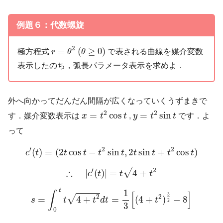
例題６：代数螺旋
r
=
θ
2
(
θ
≥
0
)
2
=
(
≥
0
)
極方程式
で表される曲線を媒介変数
r
θ
θ
表示したのち，弧長パラメータ表示を求めよ．
外へ向かってだんだん間隔が広くなっていくうずまきで
x
=
t
2
cos
t
y
=
t
2
sin
t
2
2
=
cos
=
sin
す．媒介変数表示は
x
t
t
,
y
t
t
です．よ
って
c
′
(
t
)
=
(
2
t
cos
t
−
t
2
sin
t
,
2
t
sin
t
+
t
2
cos
t
)
′
2
2
(
)
=
(
2
cos
−
sin
,
2
sin
+
cos
)
c
t
t
t
t
t
t
t
t
t
∴
|
c
′
(
t
)
|
=
t
4
+
t
2
′
2
∴
√
|
(
)
|
=
4
+
c
t
t
t
s
=
∫
0
t
t
4
+
t
2
d
t
=
1
3
[
(
4
+
t
2
)
3
2
−
8
]
t
1
∫
[
]
3
2
2
√
=
4
+
=
(
4
+
)
−
8
s
t
t
d
t
t
2
3
0