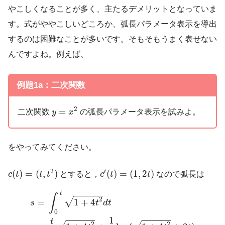
やこしくなることが多く、主たるデメリットとなっていま
す。式がややこしいどころか、弧長パラメータ表示を導出
するのは困難なことが多いです。そもそもうまく表せない
んですよね。例えば、
例題1a：二次関数
y
=
x
2
2
=
二次関数
の弧長パラメータ表示を試みよ。
y
x
をやってみてください。
c
(
t
)
=
(
t
,
t
2
)
c
′
(
t
)
=
(
1
,
2
t
)
2
′
(
)
=
(
,
)
(
)
=
(
1
,
2
)
c
t
t
t
とすると，
c
t
t
なので弧長は
s
=
∫
0
t
1
+
4
t
2
d
t
=
t
2
1
+
4
t
2
+
1
4
log
(
1
+
4
t
2
+
2
t
)
t
∫
2
√
1
+
4
=
t
d
t
s
0
1
t
2
2