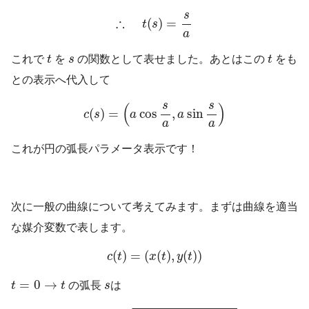
∴
t
(
s
)
=
s
a
s
∴
(
)
=
t
s
a
t
t
s
これで
t
を
s
の関数として表せました。あとはこの
t
をも
との表示へ代入して
c
(
s
)
=
(
a
cos
s
a
,
a
sin
s
a
)
s
s
(
)
(
)
=
cos
,
sin
c
s
a
a
a
a
これが円の弧長パラメータ表示です！
次に一般の曲線について考えてみます。まずは曲線を適当
な媒介変数で表します。
c
(
t
)
=
(
x
(
t
)
,
y
(
t
)
)
(
)
=
(
(
)
,
(
)
)
c
t
x
t
y
t
t
=
0
→
t
s
=
0
→
t
t
の弧長
s
は
s
(
t
)
=
∫
0
t
(
d
x
d
t
)
2
+
(
d
y
d
t
)
2
d
t