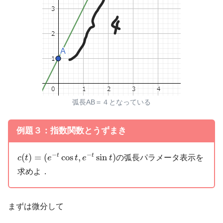
弧長AB＝４となっている
例題３：指数関数とうずまき
c
(
t
)
=
(
e
−
t
cos
t
,
e
−
t
sin
t
)
−
−
(
)
=
(
cos
,
sin
)
t
t
の弧長パラメータ表示を
c
t
e
t
e
t
求めよ．
まずは微分して
c
′
(
t
)
=
(
−
e
−
t
(
cos
t
+
sin
t
)
,
e
−
t
(
cos
t
−
sin
t
)
)