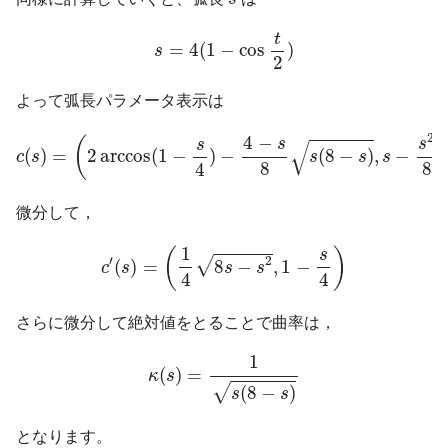
s
=
4
(
1
−
cos
t
2
)
t
=
4
(
1
−
cos
)
s
2
よって弧長パラメータ表示は
c
(
s
)
=
(
2
arccos
(
1
−
s
4
)
−
4
−
s
8
s
(
8
−
s
)
,
s
−
s
2
8
)
2
4
−
(
s
s
s
√
(
)
=
2
arccos
(
1
−
)
−
(
8
−
)
,
−
c
s
s
s
s
8
8
4
微分して，
c
′
(
s
)
=
(
1
4
8
s
−
s
2
,
1
−
s
4
)
1
(
)
s
′
2
√
(
)
=
8
−
,
1
−
c
s
s
s
4
4
さらに微分して絶対値をとることで曲率は，
κ
(
s
)
=
1
s
(
8
−
s
)
1
(
)
=
κ
s
√
(
8
−
)
s
s
となります。