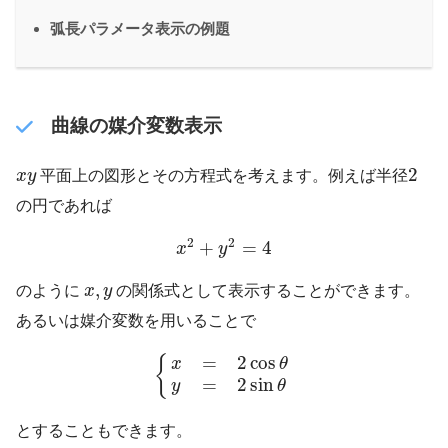
弧長パラメータ表示の例題
曲線の媒介変数表示
2
x
y
2
x
y
平面上の図形とその方程式を考えます。例えば半径
の円であれば
x
2
+
y
2
=
4
2
2
+
=
4
x
y
x
,
y
,
のように
x
y
の関係式として表示することができます。
あるいは媒介変数を用いることで
{
x
=
2
cos
θ
y
=
2
sin
θ
=
2
cos
{
x
θ
=
2
sin
y
θ
とすることもできます。