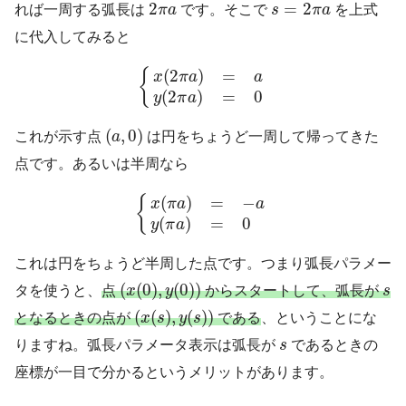
2
π
a
s
=
2
π
a
2
=
2
れば一周する弧長は
π
a
です。そこで
s
π
a
を上式
に代入してみると
{
x
(
2
π
a
)
=
a
y
(
2
π
a
)
=
0
(
2
)
=
{
x
π
a
a
(
2
)
=
0
y
π
a
(
a
,
0
)
(
,
0
)
これが示す点
a
は円をちょうど一周して帰ってきた
点です。あるいは半周なら
{
x
(
π
a
)
=
−
a
y
(
π
a
)
=
0
(
)
=
−
{
x
π
a
a
(
)
=
0
y
π
a
これは円をちょうど半周した点です。つまり弧長パラメー
(
x
(
0
)
,
y
(
0
)
)
s
(
(
0
)
,
(
0
)
)
タを使うと、
点
x
y
からスタートして、弧長が
s
(
x
(
s
)
,
y
(
s
)
)
(
(
)
,
(
)
)
となるときの点が
x
s
y
s
である
、ということにな
s
りますね。弧長パラメータ表示は弧長が
s
であるときの
座標が一目で分かるというメリットがあります。