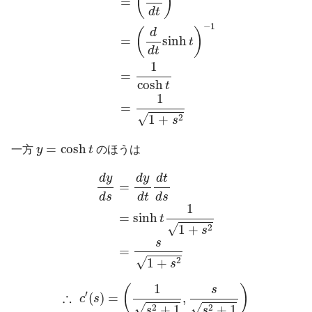
(
)
=
d
t
−
1
(
)
d
sinh
=
t
d
t
1
=
cosh
t
1
=
√
2
1
+
s
y
=
cosh
t
=
cosh
一方
y
t
のほうは
d
y
d
s
=
d
y
d
t
d
t
d
s
=
sinh
t
1
1
+
s
2
=
s
1
+
s
2
d
y
d
y
d
t
=
d
s
d
s
d
t
1
=
sinh
t
√
2
1
+
s
s
=
√
2
1
+
s
∴
c
′
(
s
)
=
(
1
s
2
+
1
,
s
s
2
+
1
)
1
(
)
s
′
∴
(
)
=
,
c
s
√
√
2
2
+
1
+
1
s
s