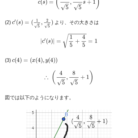
(
)
(
)
=
,
+
1
c
s
s
√
√
5
5
c
′
(
s
)
=
(
1
5
,
2
5
)
1
2
′
(
)
=
(
,
)
(2)
c
s
より、その大きさは
√
√
5
5
|
c
′
(
s
)
|
=
1
5
+
4
5
=
1
4
1
√
′
|
(
)
|
=
+
=
1
c
s
5
5
c
(
4
)
=
(
x
(
4
)
,
y
(
4
)
)
(
4
)
=
(
(
4
)
,
(
4
)
)
(3)
c
x
y
∴
(
4
5
,
8
5
+
1
)
4
8
(
)
∴
,
+
1
√
√
5
5
図では以下のようになります。