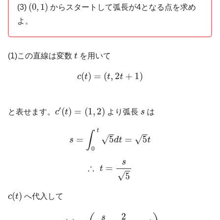
(
0
,
1
)
(
0
,
1
)
(3)
からスタートして弧長が4となる点を求め
よ。
t
(1)この直線は変数
t
を用いて
c
(
t
)
=
(
t
,
2
t
+
1
)
(
)
=
(
,
2
+
1
)
c
t
t
t
c
′
(
t
)
=
(
1
,
2
)
s
′
(
)
=
(
1
,
2
)
と表せます。
c
t
より弧長
s
は
s
=
∫
0
t
5
d
t
=
5
t
t
∫
=
5
=
5
√
√
s
d
t
t
0
∴
t
=
s
5
s
∴
=
t
√
5
c
(
t
)
(
)
c
t
へ代入して
c
(
s
)
=
(
s
5
,
2
5
s
+
1
)
2
s