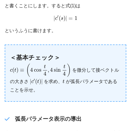
と書くことにします。すると式(1)は
|
c
′
(
s
)
|
=
1
′
|
(
)
|
=
1
c
s
というふうに書けます。
＜基本チェック＞
c
(
t
)
≡
(
4
cos
t
4
,
4
sin
t
4
)
(
)
t
t
(
)
≡
4
cos
,
4
sin
c
t
を微分して接ベクトル
4
4
|
c
′
(
t
)
|
t
′
|
(
)
|
の大きさ
c
t
を求め、
t
が弧長パラメータである
ことを示せ。
弧長パラメータ表示の導出