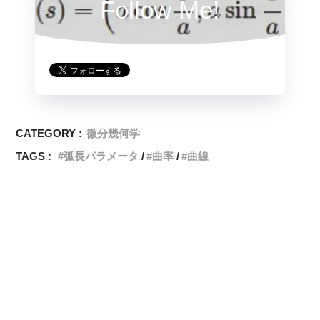
Follow Me!
CATEGORY :
微分幾何学
TAGS :
弧長パラメータ
曲率
曲線