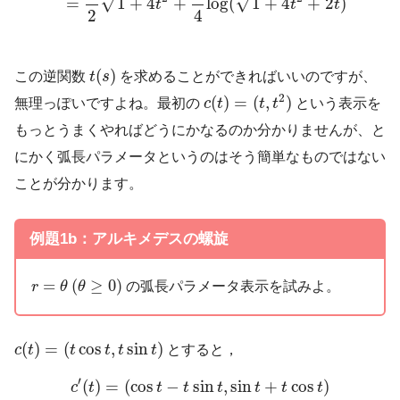
√
√
=
1
+
4
+
log
(
1
+
4
+
2
)
t
t
t
2
4
t
(
s
)
(
)
この逆関数
t
s
を求めることができればいいのですが、
c
(
t
)
=
(
t
,
t
2
)
2
(
)
=
(
,
)
無理っぽいですよね。最初の
c
t
t
t
という表示を
もっとうまくやればどうにかなるのか分かりませんが、と
にかく弧長パラメータというのはそう簡単なものではない
ことが分かります。
例題1b：アルキメデスの螺旋
(
θ
≥
0
)
r
=
θ
=
(
≥
0
)
の弧長パラメータ表示を試みよ。
r
θ
θ
c
(
t
)
=
(
t
cos
t
,
t
sin
t
)
(
)
=
(
cos
,
sin
)
c
t
t
t
t
t
とすると，
c
′
(
t
)
=
(
cos
t
−
t
sin
t
,
sin
t
+
t
cos
t
)
′
(
)
=
(
cos
−
sin
,
sin
+
cos
)
c
t
t
t
t
t
t
t