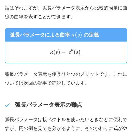
話はそれますが、弧長パラメータ表示から比較的簡単に曲
線の曲率を表すことができます。
κ
(
s
)
(
)
弧長パラメータによる曲率
の定義
κ
s
κ
(
s
)
≡
|
c
′
′
(
s
)
|
′
′
(
)
≡
|
(
)
|
κ
s
c
s
弧長パラメータ表示を使うひとつのメリットです。これに
ついては次回の記事で詳説しています。
弧長パラメータ表示の難点
弧長パラメータは接ベクトルを使いたいときなどに便利で
すが、円の例を見ても分かるように、そのかわりに式がや