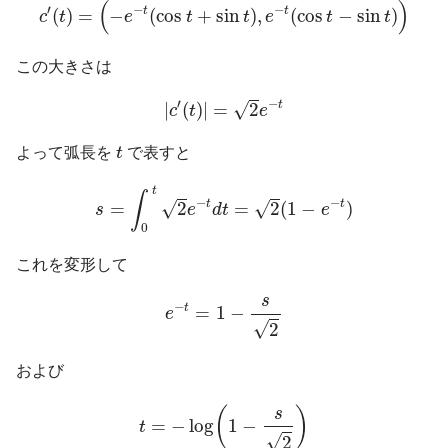
(
)
′
−
−
t
t
(
)
=
−
(
cos
+
sin
)
,
(
cos
−
sin
)
c
t
e
t
t
e
t
t
この大きさは
|
c
′
(
t
)
|
=
2
e
−
t
′
−
t
|
(
)
|
=
2
√
c
t
e
t
よって弧長を
t
で表すと
s
=
∫
0
t
2
e
−
t
d
t
=
2
(
1
−
e
−
t
)
t
∫
−
−
t
t
=
2
=
2
(
1
−
)
√
√
s
e
d
t
e
0
これを変形して
e
−
t
=
1
−
s
2
s
−
t
=
1
−
e
√
2
および
t
=
−
log
(
1
−
s
2
)
(
)
s
=
−
log
1
−
t
√
2