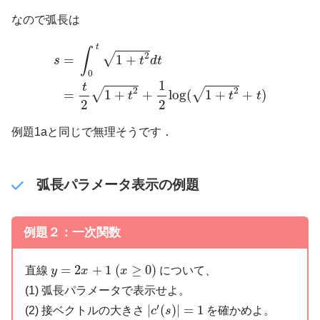
なので弧長は
s
=
∫
0
t
1
+
t
2
d
t
=
t
2
1
+
t
2
+
1
2
log
(
1
+
t
2
+
t
)
t
∫
2
√
1
+
=
t
d
t
s
0
1
t
2
2
√
√
=
1
+
+
log
(
1
+
+
)
t
t
t
2
2
例題1aと同じで無理そうです．
弧長パラメータ表示の例題
例題２：一次関数
y
=
2
x
+
1
(
x
≥
0
)
=
2
+
1
(
≥
0
)
直線
について、
y
x
x
(1) 弧長パラメータで表示せよ。
|
c
′
(
s
)
|
=
1
′
|
(
)
|
=
1
(2) 接ベクトルの大きさ
を確かめよ。
c
s