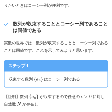
りたいときはコーシー列が便利です。
数列が収束することとコーシー列であること
は同値である
実数の世界では、数列が収束することとコーシー列である
ことは同値です。これを示してみようと思います。
ステップ１
{
a
n
}
{
}
収束する数列
はコーシー列である．
a
n
{
a
n
}
ϵ
>
0
{
}
>
0
【証明】数列
a
が収束するので任意の
ϵ
に対し
n
N
自然数
N
が存在し