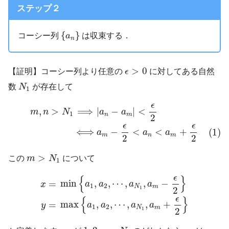
ステップ２
{
a
n
}
{
}
コーシー列
は収束する．
a
n
ϵ
>
0
>
0
【証明】コーシー列より任意の
ϵ
に対してある自然
N
1
数
N
が存在して
1
m
,
n
>
N
1
⟹
|
a
n
−
a
m
|
<
ϵ
2
(1)
⟺
a
m
−
ϵ
2
<
a
n
<
a
m
+
ϵ
2
ϵ
|
−
|
<
,
>
⟹
a
a
m
n
N
1
n
m
2
ϵ
ϵ
−
<
<
+
⟺
(1)
a
a
a
m
n
m
2
2
m
>
N
1
>
この
m
N
について
1
x
=
min
{
a
1
,
a
2
,
⋯
,
a
N
1
,
a
m
−
ϵ
2
}
y
=
max
{
a
1
,
a
2
,
ϵ
{
}
min
,
,
⋯
,
,
−
=
a
a
a
a
x
1
2
N
m
1
2
ϵ
{
}
max
,
,
⋯
,
,
+
=
a
a
a
a
y
1
2
N
m
1
2
1
,
2
,
⋯
,
N
1
n
a
n
a
1