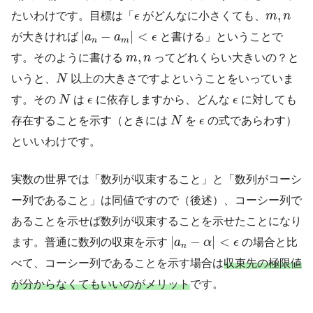
ϵ
m
,
n
,
たいわけです。目標は「
ϵ
がどんなに小さくても、
m
n
|
a
n
−
a
m
|
<
ϵ
|
−
|
<
が大きければ
a
a
ϵ
と書ける」ということで
n
m
m
,
n
,
す。そのように書ける
m
n
ってどれくらい大きいの？と
N
いうと、
N
以上の大きさですよということをいっていま
N
ϵ
ϵ
す。その
N
は
ϵ
に依存しますから、どんな
ϵ
に対しても
N
ϵ
存在することを示す（ときには
N
を
ϵ
の式であらわす）
といいわけです。
実数の世界では「数列が収束すること」と「数列がコーシ
ー列であること」は同値ですので（後述）、コーシー列で
あることを示せば数列が収束することを示せたことになり
|
a
n
−
α
|
<
ϵ
|
−
|
<
ます。普通に数列の収束を示す
a
α
ϵ
の場合と比
n
べて、コーシー列であることを示す場合は
収束先の極限値
が分からなくてもいいのがメリット
です。