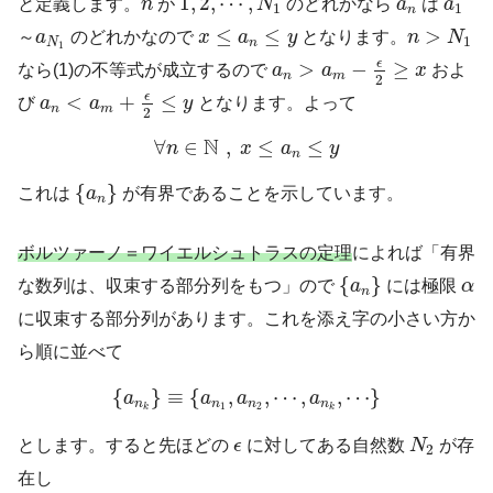
1
,
2
,
⋯
,
と定義します。
n
が
N
のどれかなら
a
は
a
1
1
n
n
>
N
1
x
≤
a
n
≤
y
a
N
1
≤
≤
>
～
a
のどれかなので
x
a
y
となります。
n
N
1
N
n
1
a
n
>
a
m
−
ϵ
2
≥
x
ϵ
>
−
≥
なら(1)の不等式が成立するので
a
a
x
およ
n
m
2
a
n
<
a
m
+
ϵ
2
≤
y
ϵ
<
+
≤
び
a
a
y
となります。よって
n
m
2
∀
n
∈
N
,
x
≤
a
n
≤
y
N
∀
∈
,
≤
≤
n
x
a
y
n
{
a
n
}
{
}
これは
a
が有界であることを示しています。
n
ボルツァーノ＝ワイエルシュトラスの定理
によれば「有界
{
a
n
}
α
{
}
な数列は、収束する部分列をもつ」ので
a
には極限
α
n
に収束する部分列があります。これを添え字の小さい方か
ら順に並べて
{
a
n
k
}
≡
{
a
n
1
,
a
n
2
,
⋯
,
a
n
k
,
⋯
}
{
}
≡
{
,
,
⋯
,
,
⋯
}
a
a
a
a
n
n
n
n
1
2
k
k
N
2
ϵ
とします。すると先ほどの
ϵ
に対してある自然数
N
が存
2
在し