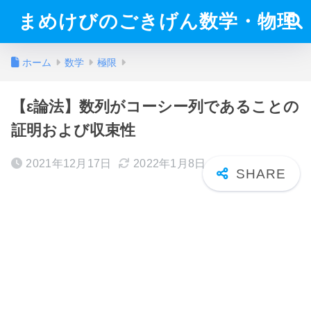
まめけびのごきげん数学・物理
ホーム
数学
極限
【ε論法】数列がコーシー列であることの
証明および収束性
2021年12月17日
2022年1月8日