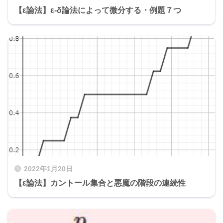
【ε論法】ε-δ論法によって微分する・例題７つ
2022年1月20日
【ε論法】カントール集合と悪魔の階段の連続性