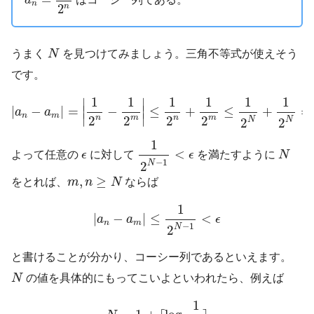
a
n
2
n
N
うまく
N
を見つけてみましょう。三角不等式が使えそう
です。
|
a
n
−
a
m
|
=
|
1
2
n
−
1
2
m
|
≤
1
2
n
+
1
2
m
≤
1
2
N
+
1
2
N
=
1
2
N
1
1
1
1
1
1
∣
∣
|
−
|
=
∣
−
∣
≤
+
≤
+
=
a
a
n
m
∣
∣
n
m
n
m
2
2
2
2
N
N
2
2
1
2
N
−
1
<
ϵ
1
N
ϵ
<
よって任意の
ϵ
に対して
ϵ
を満たすように
N
−
1
N
2
m
,
n
≥
N
,
≥
をとれば、
m
n
N
ならば
|
a
n
−
a
m
|
≤
1
2
N
−
1
<
ϵ
1
|
−
|
≤
<
a
a
ϵ
n
m
−
1
N
2
と書けることが分かり、コーシー列であるといえます。
N
N
の値を具体的にもってこいよといわれたら、例えば
N
=
1
+
⌈
log
2
1
ϵ
⌉
1