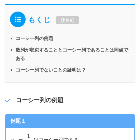
もくじ
[
hide
]
コーシー列の例題
数列が収束することとコーシー列であることは同値で
ある
コーシー列でないことの証明は？
コーシー列の例題
例題１
a
n
=
1
2
n
1
=
はコーシー列である。