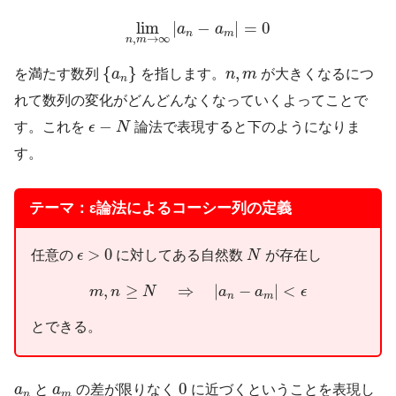
lim
n
,
m
→
∞
|
a
n
−
a
m
|
=
0
lim
|
−
|
=
0
a
a
n
m
,
→
∞
n
m
{
a
n
}
n
,
m
{
}
,
を満たす数列
a
を指します。
n
m
が大きくなるにつ
n
れて数列の変化がどんどんなくなっていくよってことで
ϵ
−
N
−
す。これを
ϵ
N
論法で表現すると下のようになりま
す。
テーマ：ε論法によるコーシー列の定義
ϵ
>
0
N
>
0
任意の
に対してある自然数
が存在し
ϵ
N
m
,
n
≥
N
⇒
|
a
n
−
a
m
|
<
ϵ
,
≥
⇒
|
−
|
<
m
n
N
a
a
ϵ
n
m
とできる。
0
a
n
a
m
0
a
と
a
の差が限りなく
に近づくということを表現し
n
m