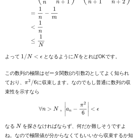
+
1
+
1
+
2
n
n
n
n
1
1
=
−
n
m
1
<
n
1
≤
N
1
/
N
<
ϵ
N
1
/
<
よって
N
ϵ
となるように
N
をとればOKです。
この数列の極限はゼータ関数(の引数2)としてよく知られ
π
2
/
6
2
/
6
ており、
π
に収束します。なのでもし普通に数列の収
束性を示すなら
∀
n
>
N
,
|
a
n
−
π
2
6
|
<
ϵ
2
∣
∣
π
∀
>
,
−
<
∣
∣
n
N
a
ϵ
n
6
∣
∣
N
なる
N
を探さなければならず、何だか難しそうですよ
ね。なので極限値が分からなくてもいいから収束するか知