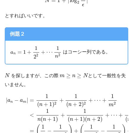
=
1
+
⌈
log
⌉
N
2
ϵ
とすればいいです。
例題２
a
n
=
1
+
1
2
2
+
⋯
1
n
2
1
1
=
1
+
+
⋯
はコーシー列である。
a
n
2
2
2
n
N
m
≥
n
≥
N
≥
≥
N
を探しますが、この際
m
n
N
として一般性を失
いません。
|
a
n
−
a
m
|
=
1
(
n
+
1
)
2
+
1
(
n
+
2
)
2
+
⋯
+
1
m
2
<
1
n
(
n
+
1
)
+
1
(
n
1
1
1
|
−
|
=
+
+
⋯
+
a
a
n
m
2
2
2
(
+
1
)
(
+
2
)
n
n
m
1
1
<
+
+
⋯
+
(
+
1
)
(
+
1
)
(
+
2
)
(
n
n
n
n
m
1
1
1
1
(
)
(
)
−
+
−
+
=