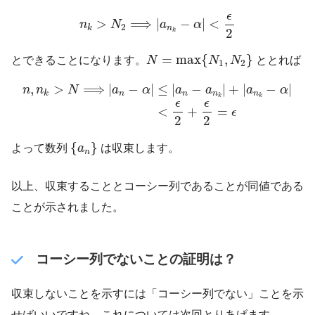
n
k
>
N
2
⟹
|
a
n
k
−
α
|
<
ϵ
2
ϵ
>
⟹
|
−
|
<
n
N
a
α
2
n
k
2
k
N
=
max
{
N
1
,
N
2
}
=
max
{
,
}
とできることになります。
N
N
N
ととれば
1
2
n
,
n
k
>
N
⟹
|
a
n
−
α
|
≤
|
a
n
−
a
n
k
|
+
|
a
n
k
−
α
|
<
ϵ
2
+
ϵ
2
=
ϵ
,
>
⟹
|
−
|
≤
|
−
|
+
|
−
|
n
n
N
a
α
a
a
a
α
n
n
n
n
k
k
k
ϵ
ϵ
+
=
<
ϵ
2
2
{
a
n
}
{
}
よって数列
a
は収束します。
n
以上、収束することとコーシー列であることが同値である
ことが示されました。
コーシー列でないことの証明は？
収束しないことを示すには「コーシー列でない」ことを示
せばいいですね。これについては次回とりあげます。