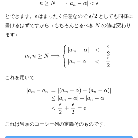
n
≥
N
⟹
|
a
n
−
α
|
<
ϵ
≥
⟹
|
−
|
<
n
N
a
α
ϵ
n
ϵ
/
2
ϵ
/
2
とできます。
ϵ
はまったく任意なので
ϵ
としても同様に
N
書けるはずですから（もちろんとるべき
N
の値は変わり
ます）
⎧
m
,
n
≥
N
⟹
{
|
a
m
−
α
|
<
ϵ
2
|
a
n
−
α
|
<
ϵ
2
⎪
ϵ
|
−
|
<
a
α
⎨
m
2
⎩
,
≥
⟹
⎪
m
n
N
ϵ
|
−
|
<
a
α
n
2
これを用いて
|
a
m
−
a
n
|
=
|
(
a
m
−
α
)
−
(
a
n
−
α
)
|
≤
|
a
m
−
α
|
+
|
a
n
−
α
|
<
|
−
|
=
|
(
−
)
−
(
−
)
|
a
a
a
α
a
α
m
n
m
n
≤
|
−
|
+
|
−
|
a
α
a
α
m
n
ϵ
ϵ
+
=
<
ϵ
2
2
これは冒頭のコーシー列の定義そのものです。