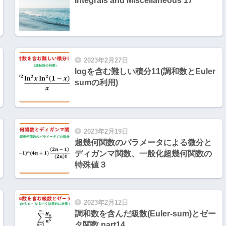
Integrals and Miscellaneous 17
2023年2月27日
logを含む難しい積分11(調和数とEuler
sumの利用)
2023年2月19日
超幾何関数のパラメータによる微分と
ディガンマ関数、一般化超幾何関数の
特殊値３
2023年2月12日
調和数を含んだ級数(Euler-sum)とゼー
タ関数 part14