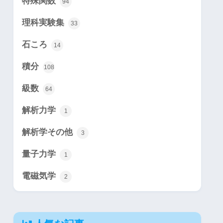
特殊関数
94
理科実験集
33
石ころ
14
積分
108
級数
64
解析力学
1
解析学その他
3
量子力学
1
電磁気学
2