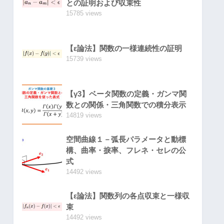
との証明および収束性
15785 views
【ε論法】関数の一様連続性の証明
15739 views
【γ3】ベータ関数の定義・ガンマ関
数との関係・三角関数での積分表示
14819 views
空間曲線１－弧長パラメータと動標
構、曲率・捩率、フレネ・セレの公
式
14492 views
【ε論法】関数列の各点収束と一様収
束
14492 views