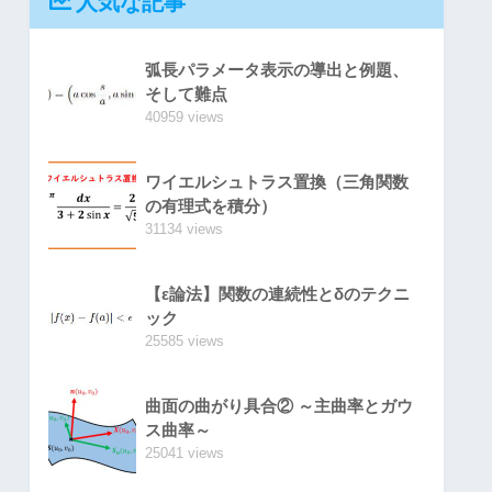
人気な記事
弧長パラメータ表示の導出と例題、
そして難点
40959 views
ワイエルシュトラス置換（三角関数
の有理式を積分）
31134 views
【ε論法】関数の連続性とδのテクニ
ック
25585 views
曲面の曲がり具合② ～主曲率とガウ
ス曲率～
25041 views