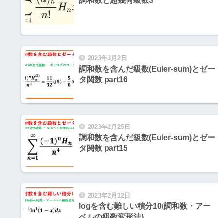
調和数と超幾何級数3
2023年3月2日
調和数を含んだ級数(Euler-sum)とゼー
タ関数 part16
2023年2月25日
調和数を含んだ級数(Euler-sum)とゼー
タ関数 part15
2023年2月12日
logを含む難しい積分10(調和数・アー
ベルの級数変形法)