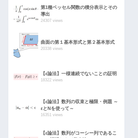
第1種ベッセル関数の積分表示とその
導出
24307 views
曲面の第１基本形式と第２基本形式
20338 views
【ε論法】一様連続でないことの証明
18322 views
【ε論法】数列の収束と極限・例題 ～
εとNを使って～
16351 views
【ε論法】数列がコーシー列であるこ