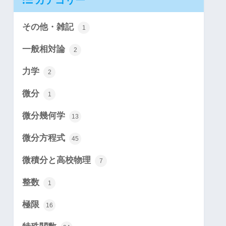
カテゴリー
その他・雑記
1
一般相対論
2
力学
2
微分
1
微分幾何学
13
微分方程式
45
微積分と高校物理
7
整数
1
極限
16