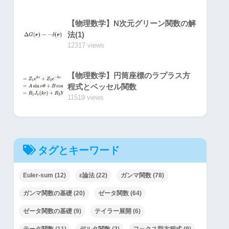
【物理数学】N次元グリーン関数の解
法(1)
12317 views
【物理数学】円筒座標のラプラス方
程式とベッセル関数
11519 views
タグとキーワード
Euler-sum
(12)
ε論法
(22)
ガンマ関数
(78)
ガンマ関数の基礎
(20)
ゼータ関数
(64)
ゼータ関数の基礎
(9)
テイラー展開
(6)
テータ関数
(11)
デルタ関数
(3)
フックス型方程式
(9)