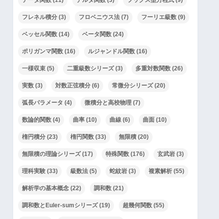
フレネル積分
(3)
フロベニウス法
(7)
フーリエ級数
(9)
ベッセル関数
(14)
ベータ関数
(24)
ポリガンマ関数
(16)
ルジャンドル関数
(16)
一様収束
(5)
二重級数シリーズ
(3)
多重対数関数
(26)
実数
(3)
対数正弦積分
(6)
常微分シリーズ
(20)
弧長パラメータ
(4)
微積分と高校物理
(7)
数論的関数
(4)
曲率
(10)
曲線
(6)
曲面
(10)
楕円積分
(23)
楕円関数
(33)
無限積
(20)
無限積の理論シリーズ
(17)
特殊関数
(176)
玄武岩
(3)
理科実験
(33)
級数法
(5)
蛇紋岩
(3)
複素解析
(55)
解析学の基本概念
(22)
調和数
(21)
調和数とEuler-sumシリーズ
(19)
超幾何関数
(55)