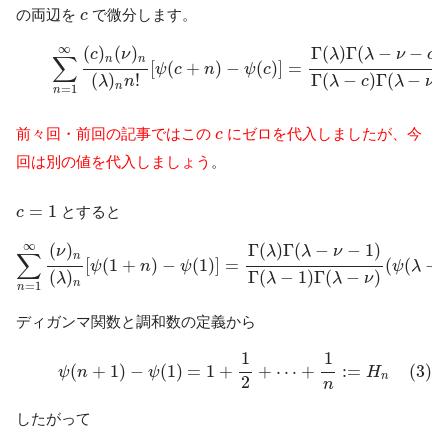
c
の両辺を
で微分します。
c
(2)
∑
n
=
1
∞
(
c
)
n
(
ν
)
n
(
λ
)
n
n
!
[
ψ
(
c
+
n
)
−
ψ
(
c
)
]
=
Γ
(
λ
)
Γ
(
λ
−
ν
−
c
)
Γ
(
∞
(
)
(
)
Γ
(
)
Γ
(
−
−
)
c
ν
λ
λ
ν
c
∑
n
n
[
(
+
)
−
(
)
]
=
ψ
c
n
ψ
c
(
)
!
Γ
(
−
)
Γ
(
−
)
λ
n
λ
c
λ
ν
n
=
1
n
c
前々回・前回の記事ではこの
にゼロを代入しましたが、今
c
回は別の値を代入しましょう
。
c
=
1
=
1
とすると
c
∑
n
=
1
∞
(
ν
)
n
(
λ
)
n
[
ψ
(
1
+
n
)
−
ψ
(
1
)
]
=
Γ
(
λ
)
Γ
(
λ
−
ν
−
1
)
Γ
(
λ
−
1
)
Γ
(
λ
∞
(
)
Γ
(
)
Γ
(
−
−
1
)
ν
λ
λ
ν
∑
n
[
(
1
+
)
−
(
1
)
]
=
(
(
−
ψ
n
ψ
ψ
λ
(
)
Γ
(
−
1
)
Γ
(
−
)
λ
λ
λ
ν
n
=
1
n
ディガンマ関数と調和数の定義から
(3)
ψ
(
n
+
1
)
−
ψ
(
1
)
=
1
+
1
2
+
⋯
+
1
n
:=
H
n
1
1
(
+
1
)
−
(
1
)
=
1
+
+
⋯
+
:
=
(3)
ψ
n
ψ
H
n
2
n
したがって