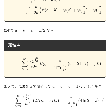
a
b
n
=
1
n
−
a
b
a
a
(
=
(
−
)
−
(
)
+
(
)
−
(
−
ψ
a
b
ψ
a
ψ
ψ
b
−
2
2
2
a
b
a
=
b
=
c
=
1
/
2
=
=
=
1
/
2
(14)で
なら
a
b
c
定理４
(16)
∑
n
=
1
∞
(
1
2
)
n
3
n
!
3
H
2
n
=
π
2
Γ
4
(
3
4
)
(
π
−
2
ln
2
)
1
3
(
)
∞
π
∑
n
2
(16)
=
(
−
2
ln
2
)
H
π
2
n
3
!
3
4
n
2
Γ
(
)
=
1
n
4
a
=
b
=
c
=
1
/
2
a
=
=
=
1
/
2
加えて、(13)を
で微分して
とした場合
a
a
b
c
(17)
∑
n
=
1
∞
(
1
2
)
n
3
n
!
3
(
2
H
2
n
−
3
H
n
)
=
π
Γ
4
(
3
4
)
(
4
ln
2
−
π
)
1
3
(
)
∞
π
∑
n
2
(17
(
2
−
3
)
=
(
4
ln
2
−
)
H
H
π
2
n
n
3
!
3
4
n
Γ
(
)
=
1
n
4