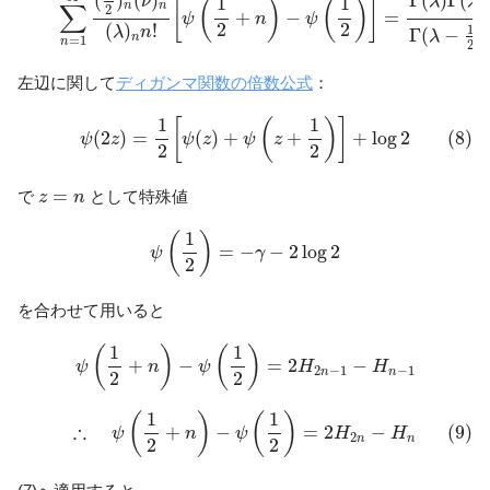
(
)
(
)
Γ
(
)
Γ
(
ν
λ
λ
1
1
[
(
)
(
)
]
∑
n
n
2
+
−
=
ψ
n
ψ
2
2
(
)
!
1
λ
n
Γ
(
−
)
λ
n
=
1
n
2
左辺に関して
ディガンマ関数の倍数公式
：
(8)
ψ
(
2
z
)
=
1
2
[
ψ
(
z
)
+
ψ
(
z
+
1
2
)
]
+
log
2
1
1
[
(
)
]
(
2
)
=
(
)
+
+
+
log
2
(8)
ψ
z
ψ
z
ψ
z
2
2
z
=
n
=
で
として特殊値
z
n
ψ
(
1
2
)
=
−
γ
−
2
log
2
1
(
)
=
−
−
2
log
2
ψ
γ
2
を合わせて用いると
ψ
(
1
2
+
n
)
−
ψ
(
1
2
)
=
2
H
2
n
−
1
−
H
n
−
1
1
1
(
)
(
)
+
−
=
2
−
ψ
n
ψ
H
H
2
−
1
−
1
n
n
2
2
(9)
∴
ψ
(
1
2
+
n
)
−
ψ
(
1
2
)
=
2
H
2
n
−
H
n
1
1
(
)
(
)
∴
+
−
=
2
−
(9)
ψ
n
ψ
H
H
2
n
n
2
2