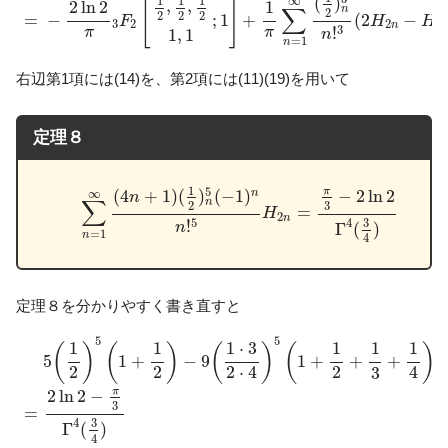
(
)
1
1
1
∞
[
]
,
,
2
ln
2
1
∑
n
2
2
2
2
=
−
;
1
+
(
2
−
F
H
H
3
2
2
n
n
3
!
π
π
1
,
1
n
=
1
n
右辺第1項には(14)を、第2項には(11)(19)を用いて
定理８
(24)
∑
n
=
1
∞
(
4
n
+
1
)
(
1
2
)
n
5
(
−
1
)
n
n
!
5
H
2
n
=
π
3
−
2
ln
2
Γ
4
(
3
1
5
π
−
2
ln
2
(
4
+
1
)
(
)
(
−
1
)
n
∞
n
∑
n
3
2
=
(24)
H
2
n
5
!
3
4
n
Γ
(
)
=
1
n
4
定理８を分かりやすく書き直すと
5
(
1
2
)
5
(
1
+
1
2
)
−
9
(
1
⋅
3
2
⋅
4
)
5
(
1
+
1
2
+
1
3
+
1
4
)
+
13
(
1
⋅
3
⋅
5
2
⋅
5
5
1
1
1
⋅
3
1
1
1
(
)
(
)
(
)
(
)
5
1
+
−
9
1
+
+
+
2
2
2
2
⋅
4
4
3
π
2
ln
2
−
3
=
3
4
Γ
(
)
4