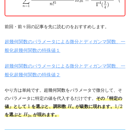
∑
H
2
n
5
!
3
4
n
Γ
(
)
=
1
n
4
前回・前々回の記事を先に読むのをおすすめします。
超幾何関数のパラメータによる微分とディガンマ関数、一
般化超幾何関数の特殊値１
超幾何関数のパラメータによる微分とディガンマ関数、一
般化超幾何関数の特殊値２
やり方は単純です。超幾何関数をパラメータで微分して、そ
のパラメータに特定の値を代入するだけです。
その「特定の
1
/
2
1
H
n
1
1
/
2
値」として
を選ぶと、調和数
が級数に現れます。
H
n
H
2
n
を選ぶと
が現れます。
H
2
n