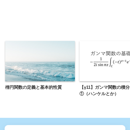
楕円関数の定義と基本的性質
【γ11】ガンマ関数の積
①（ハンケルとか）