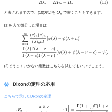
(11)
2
O
n
=
2
H
2
n
−
H
n
2
=
2
−
(11)
O
H
H
2
n
n
n
O
n
と表されますので、(10)左辺を
で書くこともできます。
O
n
λ
(1)を
で微分した場合は
λ
∑
n
=
1
∞
(
c
)
n
(
ν
)
n
(
λ
)
n
n
!
[
ψ
(
λ
)
−
ψ
(
λ
+
n
)
]
(12)
=
Γ
(
λ
)
Γ
(
λ
−
ν
−
c
)
Γ
∞
(
)
(
)
c
ν
∑
n
n
[
(
)
−
(
+
)
]
ψ
λ
ψ
λ
n
(
)
!
λ
n
n
=
1
n
Γ
(
)
Γ
(
−
−
)
λ
λ
ν
c
=
(
(
)
+
(
−
−
)
−
(
ψ
λ
ψ
λ
ν
c
ψ
λ
Γ
(
−
)
Γ
(
−
)
λ
c
λ
ν
(2)でうまくいかない級数はこちらを試してもいいでしょう。
Dixonの定理の応用
こちらで示したDixonの定理
(13)
3
F
2
[
a
,
b
,
c
1
+
a
−
b
,
1
+
a
−
c
;
1
]
=
Γ
(
1
+
a
2
)
Γ
(
1
+
a
−
b
)
Γ
(
1
+
a
a
Γ
(
1
+
)
Γ
(
1
+
a
,
,
[
]
a
b
c
2
;
1
=
F
3
2
a