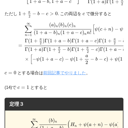
1
+
−
,
1
+
−
Γ
(
1
+
)
Γ
(
1
+
a
b
a
c
a
2
1
+
a
2
−
b
−
c
>
0
c
a
1
+
−
−
>
0
ただし
. この両辺を
で微分すると
b
c
c
2
∑
n
=
1
∞
(
a
)
n
(
b
)
n
(
c
)
n
(
1
+
a
−
b
)
n
(
1
+
a
−
c
)
n
n
!
[
ψ
(
c
+
n
)
−
ψ
(
c
)
+
∞
(
)
(
)
(
)
a
b
c
∑
[
n
n
n
(
+
)
−
(
ψ
c
n
ψ
c
(
1
+
−
)
(
1
+
−
)
!
a
b
a
c
n
n
n
=
1
n
a
a
Γ
(
1
+
)
Γ
(
1
+
−
)
Γ
(
1
+
−
)
Γ
(
1
+
−
a
b
a
c
b
2
2
=
a
a
Γ
(
1
+
)
Γ
(
1
+
−
)
Γ
(
1
+
−
)
Γ
(
1
+
−
a
b
c
a
b
2
2
a
[
×
−
(
1
+
−
)
−
(
1
+
−
−
)
+
(
1
+
ψ
a
c
ψ
b
c
ψ
2
c
=
0
=
0
とする場合は
前回記事でやりました
。
c
c
=
1
=
1
(14)で
とすると
c
定理３
∑
n
=
1
∞
(
b
)
n
(
1
+
a
−
b
)
n
(
H
n
+
ψ
(
a
+
n
)
−
ψ
(
a
)
)
(15)
=
a
−
b
a
−
∞
(
)
b
∑
(
)
n
+
(
+
)
−
(
)
H
ψ
a
n
ψ
a
n
(
1
+
−
)