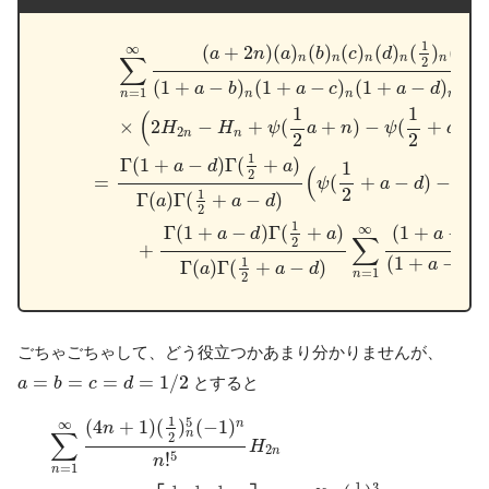
∑
n
=
1
∞
(
a
+
2
n
)
(
a
)
n
(
b
)
n
(
c
)
n
(
d
)
n
(
1
2
)
n
(
−
1
)
n
(
1
+
a
−
b
)
n
(
1
1
(
+
2
)
(
)
(
)
(
)
(
)
(
)
(
−
1
∞
a
n
a
b
c
d
∑
n
n
n
n
n
2
(
1
+
−
)
(
1
+
−
)
(
1
+
−
)
(
a
b
a
c
a
d
a
=
1
n
n
n
n
1
1
(
)
×
2
−
+
(
+
)
−
(
+
)
H
H
ψ
a
n
ψ
a
2
n
n
2
2
1
Γ
(
1
+
−
)
Γ
(
+
)
a
d
a
1
(
2
=
(
+
−
)
−
(
ψ
a
d
ψ
2
1
Γ
(
)
Γ
(
+
−
)
a
a
d
2
1
Γ
(
1
+
−
)
Γ
(
+
)
(
1
+
−
∞
a
d
a
a
b
∑
2
+
(
1
+
−
)
1
a
b
Γ
(
)
Γ
(
+
−
)
a
a
d
n
=
1
n
2
ごちゃごちゃして、どう役立つかあまり分かりませんが、
a
=
b
=
c
=
d
=
1
/
2
=
=
=
=
1
/
2
とすると
a
b
c
d
∑
n
=
1
∞
(
4
n
+
1
)
(
1
2
)
n
5
(
−
1
)
n
n
!
5
H
2
n
=
−
2
ln
2
π
3
F
2
[
1
2
,
1
2
,
1
1
5
(
4
+
1
)
(
)
(
−
1
)
n
∞
n
∑
n
2
H
2
n
5
!
n
=
1
n
1
3