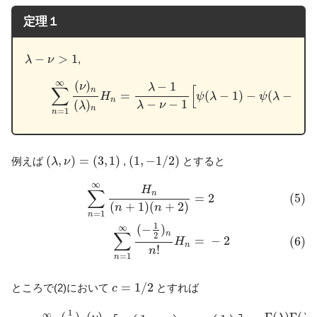
定理１
λ
−
ν
>
1
−
>
1
,
λ
ν
(4)
∑
n
=
1
∞
(
ν
)
n
(
λ
)
n
H
n
=
λ
−
1
λ
−
ν
−
1
[
ψ
(
λ
−
1
)
−
ψ
(
λ
−
ν
∞
(
)
−
1
ν
λ
∑
[
n
=
(
−
1
)
−
(
−
−
H
ψ
λ
ψ
λ
ν
n
−
−
1
(
)
λ
ν
λ
n
=
1
n
(
λ
,
ν
)
=
(
3
,
1
)
(
1
,
−
1
/
2
)
(
,
)
=
(
3
,
1
)
(
1
,
−
1
/
2
)
例えば
,
とすると
λ
ν
(5)
∑
n
=
1
∞
H
n
(
n
+
1
)
(
n
+
2
)
=
2
(6)
∑
n
=
1
∞
(
−
1
2
)
n
n
!
H
n
=
−
2
∞
H
∑
n
=
2
(5)
(
+
1
)
(
+
2
)
n
n
=
1
n
1
(
−
)
∞
∑
n
2
=
−
2
(6)
H
n
!
n
=
1
n
c
=
1
/
2
=
1
/
2
ところで(2)において
とすれば
c
(7)
∑
n
=
1
∞
(
1
2
)
n
(
ν
)
n
(
λ
)
n
n
!
[
ψ
(
1
2
+
n
)
−
ψ
(
1
2
)
]
=
Γ
(
λ
)
Γ
(
λ
1
∞