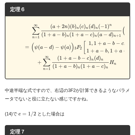
定理６
∑
n
=
1
∞
(
a
+
2
n
)
(
b
)
n
(
c
)
n
(
d
)
n
(
−
1
)
n
(
1
+
a
−
b
)
n
(
1
+
a
−
c
)
n
(
a
∞
(
+
2
)
(
)
(
)
(
)
(
−
1
)
n
a
n
b
c
d
∑
(
n
n
n
H
n
(
1
+
−
)
(
1
+
−
)
(
−
)
a
b
a
c
a
d
+
1
n
n
n
=
1
n
1
,
1
+
−
−
,
[
a
b
c
d
(
)
=
(
−
)
−
(
)
;
ψ
a
d
ψ
a
F
3
2
1
+
−
,
1
+
−
a
b
a
c
∞
(
1
+
−
−
)
(
)
a
b
c
d
∑
n
n
+
H
n
(
1
+
−
)
(
1
+
−
)
a
b
a
c
n
n
=
1
n
中途半端な式ですので、右辺の3F2が計算できるようなパラメ
ータでないと役に立たない感じですかね。
e
=
1
/
2
=
1
/
2
(14)で
とした場合は
e
定理７