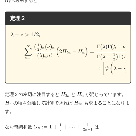
(7)へ適用すると
定理２
λ
−
ν
>
1
/
2
−
>
1
/
2
,
λ
ν
∑
n
=
1
∞
(
1
2
)
n
(
ν
)
n
(
λ
)
n
n
!
(
2
H
2
n
−
H
n
)
=
Γ
(
λ
)
Γ
(
λ
−
ν
−
1
2
)
Γ
(
1
1
(
)
(
)
Γ
(
)
Γ
(
−
−
∞
ν
λ
λ
ν
∑
(
)
n
n
2
2
=
2
−
H
H
2
n
n
(
)
!
1
λ
n
Γ
(
−
)
Γ
(
−
λ
λ
n
=
1
n
2
1
[
(
)
×
−
ψ
λ
2
H
2
n
H
n
定理２の左辺に注目すると
と
が混じっています。
H
H
2
n
n
H
n
H
2
n
の項を分離して計算できれば
も求まることになりま
H
H
2
n
n
す。
O
n
:=
1
+
1
3
+
⋯
+
1
2
n
−
1
1
1
:
=
1
+
+
⋯
+
なお奇調和数
は
O
n
2
−
1
3
n