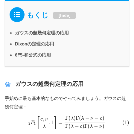
もくじ
[
hide
]
ガウスの超幾何定理の応用
Dixonの定理の応用
6F5-和公式の応用
ガウスの超幾何定理の応用
手始めに最も基本的なものでやってみましょう。ガウスの超
幾何定理：
(1)
2
F
1
[
c
,
ν
λ
;
1
]
=
Γ
(
λ
)
Γ
(
λ
−
ν
−
c
)
Γ
(
λ
−
c
)
Γ
(
λ
−
ν
)
Γ
(
)
Γ
(
−
−
)
,
λ
λ
ν
c
[
]
c
ν
;
1
=
(1)
F
2
1
Γ
(
−
)
Γ
(
−
)
λ
c
λ
ν
λ