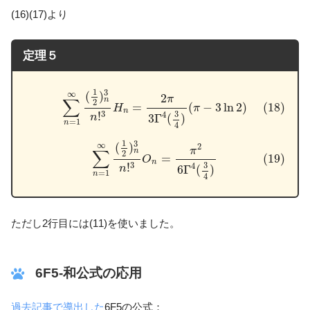
(16)(17)より
定理５
(18)
∑
n
=
1
∞
(
1
2
)
n
3
n
!
3
H
n
=
2
π
3
Γ
4
(
3
4
)
(
π
−
3
ln
2
)
1
3
(
)
∞
2
π
∑
n
2
(18)
=
(
−
3
ln
2
)
H
π
n
3
!
3
4
n
3
Γ
(
)
=
1
n
4
(19)
∑
n
=
1
∞
(
1
2
)
n
3
n
!
3
O
n
=
π
2
6
Γ
4
(
3
4
)
1
3
(
)
∞
2
π
∑
n
2
(19)
=
O
n
3
!
3
4
n
6
Γ
(
)
=
1
n
4
ただし2行目には(11)を使いました。
6F5-和公式の応用
過去記事で導出した
6F5の公式：