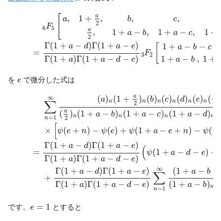
6
F
5
[
a
,
1
+
a
2
,
b
,
c
,
d
,
e
a
2
,
1
+
a
−
b
,
1
+
a
−
c
,
1
+
a
−
d
,
1
+
a
−
e
;
−
1
]
a
[
,
1
+
,
,
,
a
b
c
2
F
6
5
a
,
1
+
−
,
1
+
−
,
1
+
a
b
a
c
2
Γ
(
1
+
−
)
Γ
(
1
+
−
)
1
+
−
−
,
a
d
a
e
[
a
b
c
=
F
3
2
Γ
(
1
+
)
Γ
(
1
+
−
−
)
1
+
−
,
1
+
a
a
d
e
a
b
e
を
で微分した式は
e
∑
n
=
1
∞
(
a
)
n
(
1
+
a
2
)
n
(
b
)
n
(
c
)
n
(
d
)
n
(
e
)
n
(
−
1
)
n
(
a
2
)
n
(
1
+
a
−
b
)
a
(
)
(
1
+
)
(
)
(
)
(
)
(
)
(
−
∞
a
b
c
d
e
∑
n
n
n
n
n
n
2
a
(
)
(
1
+
−
)
(
1
+
−
)
(
1
+
−
)
(
a
b
a
c
a
d
n
n
n
n
=
1
2
n
[
×
(
+
)
−
(
)
+
(
1
+
−
+
)
−
(
1
ψ
e
n
ψ
e
ψ
a
e
n
ψ
Γ
(
1
+
−
)
Γ
(
1
+
−
)
a
d
a
e
(
=
(
1
+
−
−
)
−
ψ
a
d
e
Γ
(
1
+
)
Γ
(
1
+
−
−
)
a
a
d
e
∞
Γ
(
1
+
−
)
Γ
(
1
+
−
)
(
1
+
−
−
a
d
a
e
a
b
∑
+
Γ
(
1
+
)
Γ
(
1
+
−
−
)
(
1
+
−
)
(
a
a
d
e
a
b
n
=
1
n
e
=
1
=
1
です。
とすると
e