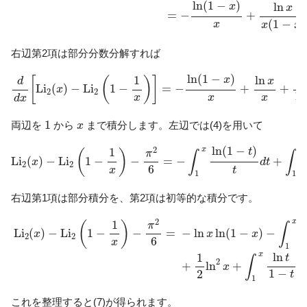
ln
(
1
−
)
ln
x
x
=
−
+
(
1
−
)
x
x
x
右辺第2項は部分分数分解すれば
d
d
x
[
L
i
2
(
x
)
−
L
i
2
(
1
−
1
x
)
]
=
−
ln
(
1
−
x
)
x
+
ln
x
x
+
ln
x
1
−
x
ln
(
1
−
)
ln
l
1
x
[
(
)
]
d
x
L
i
(
)
−
L
i
1
−
=
−
+
+
x
2
2
1
x
x
x
d
x
1
x
1
両辺を
から
まで積分します。左辺では(4)を用いて
x
L
i
2
(
x
)
−
L
i
2
(
1
−
1
x
)
−
π
2
6
=
−
∫
1
x
ln
(
1
−
t
)
t
d
t
+
∫
1
x
ln
t
t
d
t
ln
(
1
−
)
2
x
x
1
t
(
)
π
∫
∫
L
i
(
)
−
L
i
1
−
−
=
−
+
x
d
t
2
2
6
x
t
1
1
右辺第1項は部分積分を、第2項は初等的な積分です。
L
i
2
(
x
)
−
L
i
2
(
1
−
1
x
)
−
π
2
6
=
−
ln
x
ln
(
1
−
x
)
−
∫
1
x
ln
t
1
−
t
d
t
+
1
2
ln
2
2
x
1
(
)
π
∫
L
i
(
)
−
L
i
1
−
−
=
−
ln
ln
(
1
−
)
−
x
x
x
2
2
6
x
1
x
ln
1
t
∫
2
+
ln
+
x
d
t
1
−
2
t
1
これを整理すると(7)が得られます。