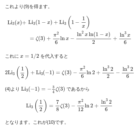
これより(9)を得ます。
L
i
3
(
x
)
+
L
i
3
(
1
−
x
)
+
L
i
3
(
1
−
1
x
)
=
ζ
(
3
)
+
π
2
6
ln
x
−
ln
2
x
ln
(
1
−
x
)
2
1
(
)
L
i
(
1
−
)
+
L
i
1
−
L
i
(
)
+
x
x
3
3
3
x
2
3
ln
ln
(
1
−
)
2
ln
x
x
π
x
=
(
3
)
+
ln
−
+
ζ
x
2
6
6
x
=
1
/
2
=
1
/
2
これに
を代入すると
x
2
L
i
3
(
1
2
)
+
L
i
3
(
−
1
)
=
ζ
(
3
)
−
π
2
6
ln
2
+
ln
3
2
2
−
ln
3
2
6
3
3
2
1
ln
2
ln
2
(
)
π
2
L
i
+
L
i
(
−
1
)
=
(
3
)
−
ln
2
+
−
ζ
3
3
2
2
6
6
L
i
3
(
−
1
)
=
−
3
4
ζ
(
3
)
3
L
i
(
−
1
)
=
−
(
3
)
(4)より
であるから
ζ
3
4
L
i
3
(
1
2
)
=
7
8
ζ
(
3
)
−
π
2
12
ln
2
+
ln
3
2
6
3
2
7
1
ln
2
(
)
π
L
i
=
(
3
)
−
ln
2
+
ζ
3
2
12
8
6
となります。これが(10)です。