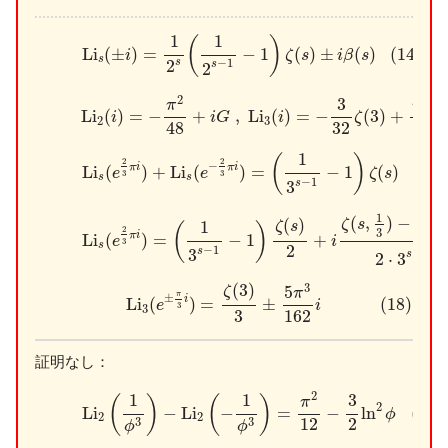
(14)
L
i
s
(
±
i
)
=
1
2
s
(
1
2
s
−
1
−
1
)
ζ
(
s
)
±
i
β
(
s
)
1
1
(
)
L
i
(
±
)
=
−
1
(
)
±
(
)
(14)
i
ζ
s
i
β
s
s
s
2
−
1
s
2
(15)
L
i
2
(
i
)
=
−
π
2
48
+
i
G
,
L
i
3
(
i
)
=
−
3
32
ζ
(
3
)
+
π
3
i
32
2
3
3
π
π
i
L
i
(
)
=
−
+
,
L
i
(
)
=
−
(
3
)
+
i
i
G
i
ζ
2
3
32
32
48
(16)
L
i
s
(
e
2
3
π
i
)
+
L
i
s
(
e
−
2
3
π
i
)
=
(
1
3
s
−
1
−
1
)
ζ
(
s
)
1
(
)
2
2
−
π
i
π
i
L
i
(
)
+
L
i
(
)
=
−
1
(
)
(16)
e
e
ζ
s
3
3
s
s
−
1
s
3
(17)
L
i
s
(
e
2
3
π
i
)
=
(
1
3
s
−
1
−
1
)
ζ
(
s
)
2
+
i
ζ
(
s
,
1
3
)
−
ζ
(
s
,
2
3
)
2
1
(
,
)
−
(
,
(
)
ζ
s
ζ
s
1
ζ
s
(
)
2
3
π
i
L
i
(
)
=
−
1
+
e
i
3
s
2
−
1
1
s
3
−
s
2
⋅
3
2
(18)
L
i
3
(
e
±
π
3
i
)
=
ζ
(
3
)
3
±
5
π
3
162
i
(
3
)
3
5
ζ
π
π
±
i
L
i
(
)
=
±
(18)
e
i
3
3
3
162
証明なし：
(99)
L
i
2
(
1
ϕ
3
)
−
L
i
2
(
−
1
ϕ
3
)
=
π
2
12
−
3
2
ln
2
ϕ
2
1
1
3
(
)
(
)
π
2
L
i
−
L
i
−
=
−
ln
(99)
ϕ
2
2
12
2
3
3
ϕ
ϕ