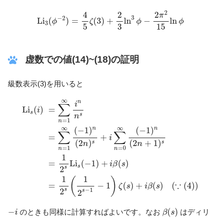
L
i
3
(
ϕ
−
2
)
=
4
5
ζ
(
3
)
+
2
3
ln
3
ϕ
−
2
π
2
15
ln
ϕ
2
4
2
2
π
3
−
2
L
i
(
)
=
(
3
)
+
ln
−
ln
ϕ
ζ
ϕ
ϕ
3
5
3
15
虚数での値(14)~(18)の証明
級数表示(3)を用いると
L
i
s
(
i
)
=
∑
n
=
1
∞
i
n
n
s
=
∑
n
=
1
∞
(
−
1
)
n
(
2
n
)
s
+
i
∑
n
=
0
∞
(
−
1
)
∞
n
i
∑
=
L
i
(
)
i
s
s
n
=
1
n
∞
∞
(
−
1
)
(
−
1
)
n
n
∑
∑
=
+
i
(
2
)
(
2
+
1
)
s
s
n
n
=
1
=
0
n
n
1
=
L
i
(
−
1
)
+
(
)
i
β
s
s
s
2
1
1
(
)
∵
=
−
1
(
)
+
(
)
(
(
4
)
)
ζ
s
i
β
s
s
2
−
1
s
2
β
(
s
)
−
i
−
(
)
のときも同様に計算すればよいです。なお
はディリ
i
β
s