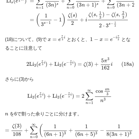
∑
∑
∑
L
i
(
)
=
+
+
e
3
s
(
3
)
(
3
+
1
)
(
3
+
2
)
s
s
s
n
n
n
=
1
=
0
=
0
n
n
n
1
2
(
,
)
−
(
,
)
(
)
ζ
s
ζ
s
1
ζ
s
(
)
3
3
=
−
1
+
i
2
−
1
1
s
3
−
s
2
⋅
3
2
x
=
e
π
3
i
1
−
x
=
e
−
i
π
3
π
π
−
i
i
=
1
−
=
(18)について。(9)で
とおくと、
とな
x
e
x
e
3
3
ることに注意して
(18a)
2
L
i
3
(
e
π
3
i
)
+
L
i
3
(
e
−
π
3
i
)
=
ζ
(
3
)
+
5
π
3
162
i
3
5
π
π
π
−
i
i
2
L
i
(
)
+
L
i
(
)
=
(
3
)
+
(18a)
e
e
ζ
i
3
3
3
3
162
さらに(3)から
L
i
3
(
e
π
3
i
)
+
L
i
3
(
e
−
π
3
i
)
=
2
∑
n
=
1
∞
cos
π
n
3
n
3
π
n
cos
∞
∑
3
π
π
−
i
i
L
i
(
)
+
L
i
(
)
=
2
e
e
3
3
3
3
3
n
=
1
n
n
を6で割った余りごとに分けます。
n
=
ζ
(
3
)
108
+
∑
n
=
0
∞
(
1
(
6
n
+
1
)
3
+
1
(
6
n
+
5
)
3
−
1
8
(
3
n
+
1
)
3
∞
(
3
)
1
1
1
ζ
(
∑
=
+
+
−
−
108
3
3
3
(
6
+
1
)
(
6
+
5
)
8
(
3
+
1
)
n
n
n
=
0
n