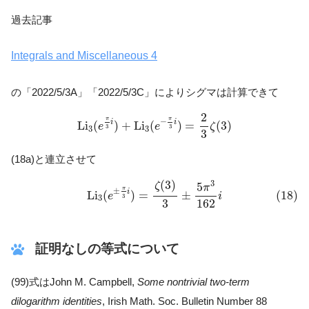
過去記事
Integrals and Miscellaneous 4
の「2022/5/3A」「2022/5/3C」によりシグマは計算できて
L
i
3
(
e
π
3
i
)
+
L
i
3
(
e
−
π
3
i
)
=
2
3
ζ
(
3
)
2
π
π
−
i
i
L
i
(
)
+
L
i
(
)
=
(
3
)
e
e
ζ
3
3
3
3
3
(18a)と連立させて
(18)
L
i
3
(
e
±
π
3
i
)
=
ζ
(
3
)
3
±
5
π
3
162
i
(
3
)
3
5
ζ
π
π
±
i
L
i
(
)
=
±
(18)
e
i
3
3
3
162
証明なしの等式について
(99)式はJohn M. Campbell,
Some nontrivial two-term
dilogarithm identities
, Irish Math. Soc. Bulletin Number 88