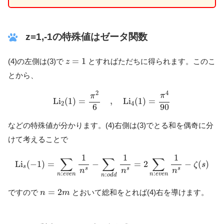
z=1,-1の特殊値はゼータ関数
z
=
1
=
1
(4)の左側は(3)で
とすればただちに得られます。このこ
z
とから、
L
i
2
(
1
)
=
π
2
6
,
L
i
4
(
1
)
=
π
4
90
4
2
π
π
L
i
(
1
)
=
,
L
i
(
1
)
=
2
4
6
90
などの特殊値が分かります。(4)右側は(3)でとる和を偶奇に分
けて考えることで
L
i
s
(
−
1
)
=
∑
n
:
e
v
e
n
1
n
s
−
∑
n
:
o
d
d
1
n
s
=
2
∑
n
:
e
v
e
n
1
n
s
−
ζ
(
s
1
1
1
∑
∑
∑
L
i
(
−
1
)
=
−
=
2
−
(
)
ζ
s
s
s
s
s
n
n
n
:
:
n
e
v
e
n
n
e
v
e
n
:
n
o
d
d
n
=
2
m
=
2
ですので
とおいて総和をとれば(4)右を導けます。
n
m