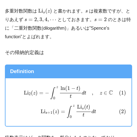
L
i
s
(
z
)
s
L
i
(
)
多重対数関数は
と書かれます。
は複素数ですが、と
z
s
s
s
=
2
,
3
,
4
,
⋯
s
=
2
=
2
,
3
,
4
,
⋯
=
2
りあえず
としておきます。
のときは特
s
s
に「二重対数関数(dilogarithm)」あるいは"Spence's
function"とよばれます。
その帰納的定義は
Definition
(1)
L
i
2
(
z
)
=
−
∫
0
z
ln
(
1
−
t
)
t
d
t
,
z
∈
C
ln
(
1
−
)
z
t
∫
C
(1)
L
i
(
)
=
−
,
∈
z
d
t
z
2
t
0
(2)
L
i
s
+
1
(
z
)
=
∫
0
z
L
i
s
(
t
)
t
d
t
L
i
(
)
z
t
∫
s
(2)
L
i
(
)
=
z
d
t
+
1
s
t
0