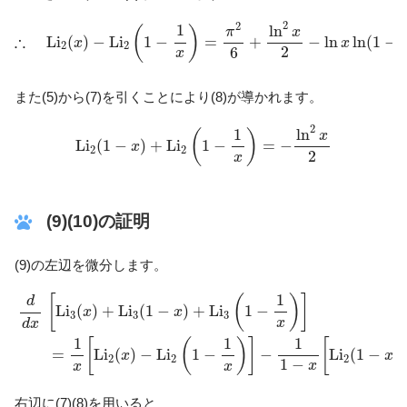
∴
L
i
2
(
x
)
−
L
i
2
(
1
−
1
x
)
=
π
2
6
+
ln
2
x
2
−
ln
x
ln
(
1
−
x
)
2
2
1
ln
(
)
π
x
∴
L
i
(
)
−
L
i
1
−
=
+
−
ln
ln
(
1
−
x
x
2
2
2
6
x
また(5)から(7)を引くことにより(8)が導かれます。
L
i
2
(
1
−
x
)
+
L
i
2
(
1
−
1
x
)
=
−
ln
2
x
2
2
1
ln
(
)
x
L
i
(
1
−
)
+
L
i
1
−
=
−
x
2
2
2
x
(9)(10)の証明
(9)の左辺を微分します。
d
d
x
[
L
i
3
(
x
)
+
L
i
3
(
1
−
x
)
+
L
i
3
(
1
−
1
x
)
]
=
1
x
[
L
i
2
(
x
)
−
L
i
2
(
1
−
1
x
)
]
−
1
[
(
)
]
d
L
i
(
)
+
L
i
(
1
−
)
+
L
i
1
−
x
x
3
3
3
x
d
x
1
1
1
[
(
)
]
[
=
L
i
(
)
−
L
i
1
−
−
L
i
(
1
−
)
x
x
2
2
2
1
−
x
x
x
右辺に(7)(8)を用いると