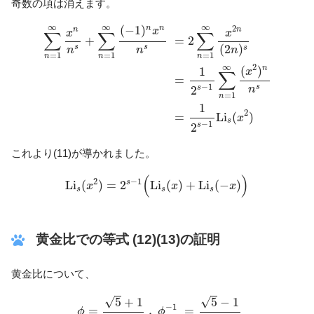
奇数の項は消えます。
∑
n
=
1
∞
x
n
n
s
+
∑
n
=
1
∞
(
−
1
)
n
x
n
n
s
=
2
∑
n
=
1
∞
x
2
n
(
2
n
)
∞
∞
∞
(
−
1
)
n
n
2
n
x
n
x
x
∑
∑
∑
+
=
2
(
2
)
s
s
s
n
n
n
=
1
=
1
=
1
n
n
n
∞
2
(
)
n
1
x
∑
=
−
1
s
n
s
2
=
1
n
1
2
=
L
i
(
)
x
s
−
1
s
2
これより(11)が導かれました。
L
i
s
(
x
2
)
=
2
s
−
1
(
L
i
s
(
x
)
+
L
i
s
(
−
x
)
)
(
)
−
1
2
s
L
i
(
)
=
2
L
i
(
)
+
L
i
(
−
)
x
x
x
s
s
s
黄金比での等式 (12)(13)の証明
黄金比について、
ϕ
=
5
+
1
2
,
ϕ
−
1
=
5
−
1
2
ϕ
2
=
3
+
5
2
,
ϕ
−
2
=
3
−
5
2
ϕ
3
=
√
√
5
+
1
5
−
1
−
1
=
,
=
ϕ
ϕ