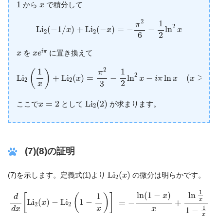
1
x
1
から
で積分して
x
L
i
2
(
−
1
/
x
)
+
L
i
2
(
−
x
)
=
−
π
2
6
−
1
2
ln
2
x
2
1
π
2
L
i
(
−
1
/
)
+
L
i
(
−
)
=
−
−
ln
x
x
x
2
2
2
6
x
e
i
π
x
i
π
を
に置き換えて
x
x
e
L
i
2
(
1
x
)
+
L
i
2
(
x
)
=
π
2
3
−
1
2
ln
2
x
−
i
π
ln
x
(
x
≥
1
)
2
1
1
(
)
π
2
L
i
+
L
i
(
)
=
−
ln
−
ln
(
≥
1
)
x
x
i
π
x
x
2
2
2
3
x
L
i
2
(
2
)
x
=
2
=
2
L
i
(
2
)
ここで
として
が求まります。
x
2
(7)(8)の証明
L
i
2
(
x
)
L
i
(
)
(7)を示します。定義式(1)より
の微分は明らかです。
x
2
d
d
x
[
L
i
2
(
x
)
−
L
i
2
(
1
−
1
x
)
]
=
−
ln
(
1
−
x
)
x
+
ln
1
x
1
−
1
x
1
x
2
=
−
ln
(
1
1
ln
ln
(
1
−
)
1
1
x
[
(
)
]
d
x
L
i
(
)
−
L
i
1
−
=
−
+
x
2
2
1
x
x
d
x
x
1
−
x