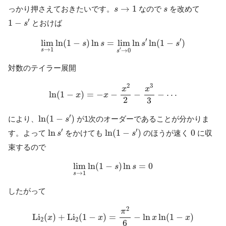
s
→
1
s
→
1
っかり押さえておきたいです。
なので
を改めて
s
s
1
−
s
′
′
1
−
とおけば
s
lim
s
→
1
ln
(
1
−
s
)
ln
s
=
lim
s
′
→
0
ln
s
′
ln
(
1
−
s
′
)
′
′
lim
ln
(
1
−
)
ln
=
lim
ln
ln
(
1
−
)
s
s
s
s
′
→
1
→
0
s
s
対数のテイラー展開
ln
(
1
−
x
)
=
−
x
−
x
2
2
−
x
3
3
−
⋯
2
3
x
x
ln
(
1
−
)
=
−
−
−
−
⋯
x
x
2
3
ln
(
1
−
s
′
)
′
ln
(
1
−
)
により、
が1次のオーダーであることが分かりま
s
ln
s
′
ln
(
1
−
s
′
)
0
′
′
ln
ln
(
1
−
)
0
す。よって
をかけても
のほうが速く
に収
s
s
束するので
lim
s
→
1
ln
(
1
−
s
)
ln
s
=
0
lim
ln
(
1
−
)
ln
=
0
s
s
→
1
s
したがって
L
i
2
(
x
)
+
L
i
2
(
1
−
x
)
=
π
2
6
−
ln
x
ln
(
1
−
x
)
2
π
L
i
(
)
+
L
i
(
1
−
)
=
−
ln
ln
(
1
−
)
x
x
x
x
2
2
6