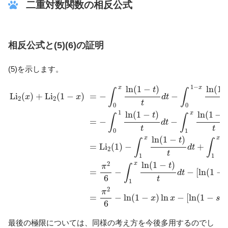
二重対数関数の相反公式
相反公式と(5)(6)の証明
(5)を示します。
L
i
2
(
x
)
+
L
i
2
(
1
−
x
)
=
−
∫
0
x
ln
(
1
−
t
)
t
d
t
−
∫
0
1
−
x
ln
(
1
−
t
)
t
d
t
=
−
∫
0
1
ln
1
−
ln
(
1
−
)
ln
(
1
x
x
t
∫
∫
=
−
−
L
i
(
)
+
L
i
(
1
−
)
d
t
x
x
2
2
t
t
0
0
1
ln
(
1
−
)
ln
(
1
−
x
t
t
∫
∫
=
−
−
d
t
t
t
0
1
ln
(
1
−
)
x
x
t
∫
∫
=
L
i
(
1
)
−
+
d
t
2
t
1
1
ln
(
1
−
)
2
x
t
π
∫
=
−
−
[
ln
(
1
−
d
t
6
t
1
2
π
=
−
ln
(
1
−
)
ln
−
[
ln
(
1
−
)
x
x
s
6
最後の極限については、同様の考え方を今後多用するのでし