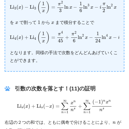
L
i
3
(
x
)
−
L
i
3
(
1
x
)
=
π
2
3
ln
x
−
1
6
ln
3
x
−
i
π
2
ln
2
x
(
x
≥
1
)
2
1
1
(
)
π
π
3
2
L
i
(
)
−
L
i
=
ln
−
ln
−
ln
(
x
x
x
i
x
x
3
3
2
3
6
x
1
x
x
1
を
で割って
から
まで積分することで
x
x
L
i
4
(
x
)
+
L
i
4
(
1
x
)
=
π
4
45
+
π
2
6
ln
2
x
−
1
24
ln
4
x
−
i
π
6
ln
3
x
4
2
1
1
(
)
π
π
π
2
4
L
i
(
)
+
L
i
=
+
ln
−
ln
−
l
x
x
x
i
4
4
24
6
6
45
x
となります。同様の手法で次数をどんどんあげていくこ
とができます。
引数の次数を落とす！(11)の証明
L
i
s
(
x
)
+
L
i
s
(
−
x
)
=
∑
n
=
1
∞
x
n
n
s
+
∑
n
=
1
∞
(
−
1
)
n
x
n
n
s
∞
∞
(
−
1
)
n
n
n
x
x
∑
∑
L
i
(
)
+
L
i
(
−
)
=
+
x
x
s
s
s
s
n
n
=
1
=
1
n
n
n
右辺の２つの和では、ともに偶奇で分けることにより、
が
n