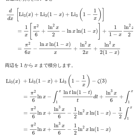
d
d
x
[
L
i
3
(
x
)
+
L
i
3
(
1
−
x
)
+
L
i
3
(
1
−
1
x
)
]
=
1
x
[
π
2
6
+
ln
2
x
2
−
ln
x
ln
(
1
[
(
)
]
d
L
i
(
)
+
L
i
(
1
−
)
+
L
i
1
−
x
x
3
3
3
x
d
x
[
]
2
2
2
1
1
ln
ln
π
x
x
=
+
−
ln
ln
(
1
−
)
+
x
x
1
−
2
2
6
x
x
2
2
ln
ln
(
1
−
)
2
ln
ln
x
x
π
x
x
=
−
+
+
2
6
2
(
1
−
)
x
x
x
x
1
x
1
両辺を
から
まで積分します。
x
L
i
3
(
x
)
+
L
i
3
(
1
−
x
)
+
L
i
3
(
1
−
1
x
)
−
ζ
(
3
)
=
π
2
6
ln
x
−
∫
1
x
ln
t
ln
(
1
−
t
)
t
1
(
)
+
L
i
(
1
−
)
+
L
i
1
−
−
(
3
)
L
i
(
)
x
ζ
x
3
3
3
x
3
ln
ln
(
1
−
)
2
x
x
ln
t
t
π
x
∫
∫
=
ln
−
+
+
x
d
t
6
6
t
1
1
3
2
x
1
1
l
ln
π
x
∫
2
=
ln
+
−
ln
ln
(
1
−
)
−
x
x
x
1
2
2
6
6
1
3
2
1
ln
π
x
2
=
ln
+
−
ln
ln
(
1
−
)
x
x
x
2
6
6