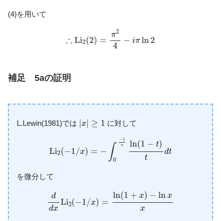
(4)を用いて
∴
L
i
2
(
2
)
=
π
2
4
−
i
π
ln
2
2
π
∴
L
i
(
2
)
=
−
ln
2
i
π
2
4
補足 5aの証明
|
x
|
≥
1
|
|
≥
1
L.Lewin(1981)では
に対して
x
L
i
2
(
−
1
/
x
)
=
−
∫
0
−
1
x
ln
(
1
−
t
)
t
d
t
−
1
ln
(
1
−
)
t
∫
x
L
i
(
−
1
/
)
=
−
x
d
t
2
t
0
を微分して
d
d
x
L
i
2
(
−
1
/
x
)
=
ln
(
1
+
x
)
−
ln
x
x
ln
(
1
+
)
−
ln
x
x
d
L
i
(
−
1
/
)
=
x
2
x
d
x