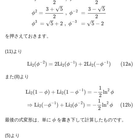
2
2
√
√
3
+
5
3
−
5
2
−
2
=
,
=
ϕ
ϕ
2
2
3
−
3
√
√
=
5
+
2
,
=
5
−
2
ϕ
ϕ
を押さえておきます。
(11)より
(12a)
L
i
2
(
ϕ
−
2
)
=
2
L
i
2
(
ϕ
−
1
)
+
2
L
i
2
(
−
ϕ
−
1
)
−
2
−
1
−
1
L
i
(
)
=
2
L
i
(
)
+
2
L
i
(
−
)
(12a)
ϕ
ϕ
ϕ
2
2
2
また(8)より
L
i
2
(
1
−
ϕ
)
+
L
i
2
(
1
−
ϕ
−
1
)
=
−
1
2
ln
2
ϕ
(12b)
⇒
L
i
2
(
−
ϕ
−
1
)
+
L
i
2
(
ϕ
1
2
−
1
L
i
(
1
−
)
+
L
i
(
1
−
)
=
−
ln
ϕ
ϕ
ϕ
2
2
2
1
2
−
1
−
2
⇒
L
i
(
−
)
+
L
i
(
)
=
−
ln
(12b)
ϕ
ϕ
ϕ
2
2
2
ϕ
最後の式変形は、単に
を書き下して計算したものです。
ϕ
(5)より