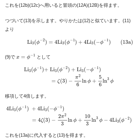
これを(12b)(12c)へ用いると冒頭の(12A)(12B)を得ます。
つづいて(13)を示します。やりかたは(12)と似ています。(11)
より
(13a)
L
i
3
(
ϕ
−
2
)
=
4
L
i
3
(
ϕ
−
1
)
+
4
L
i
3
(
−
ϕ
−
1
)
−
2
−
1
−
1
L
i
(
)
=
4
L
i
(
)
+
4
L
i
(
−
)
(13a)
ϕ
ϕ
ϕ
3
3
3
x
=
ϕ
−
1
−
1
=
(9)で
として
x
ϕ
L
i
3
(
ϕ
−
1
)
+
L
i
3
(
ϕ
−
2
)
+
L
i
3
(
−
ϕ
−
1
)
=
ζ
(
3
)
−
π
2
6
ln
ϕ
+
5
−
1
−
2
−
1
L
i
(
)
+
L
i
(
)
+
L
i
(
−
)
ϕ
ϕ
ϕ
3
3
3
2
5
π
3
=
(
3
)
−
ln
+
ln
ζ
ϕ
ϕ
6
6
移項して4倍します。
4
L
i
3
(
ϕ
−
1
)
+
4
L
i
3
(
−
ϕ
−
1
)
=
4
ζ
(
3
)
−
2
π
2
3
ln
ϕ
+
10
3
ln
3
ϕ
−
4
L
i
3
(
−
1
−
1
4
L
i
(
)
+
4
L
i
(
−
)
ϕ
ϕ
3
3
2
10
2
π
3
−
2
=
4
(
3
)
−
ln
+
ln
−
4
L
i
(
)
ζ
ϕ
ϕ
ϕ
3
3
3
これを(13a)に代入すると(13)を得ます。