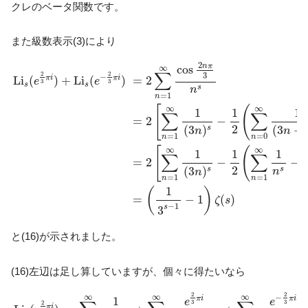
クレのベータ関数です。
また級数表示(3)により
L
i
s
(
e
2
3
π
i
)
+
L
i
s
(
e
−
2
3
π
i
)
=
2
∑
n
=
1
∞
cos
2
n
π
3
n
s
=
2
[
∑
n
=
1
2
n
π
cos
∞
∑
2
2
3
−
π
i
π
i
L
i
(
)
+
L
i
(
)
=
2
e
e
3
3
s
s
s
n
=
1
n
∞
∞
[
(
1
1
1
∑
∑
=
2
−
2
(
3
)
(
3
+
s
n
n
=
1
=
0
n
n
∞
∞
[
(
1
1
1
∑
∑
=
2
−
−
2
(
3
)
s
s
n
n
=
1
=
1
n
n
1
(
)
=
−
1
(
)
ζ
s
−
1
s
3
と(16)が示されました。
(16)左辺は足し算していますが、個々に得たいなら
L
i
s
(
e
2
3
π
i
)
=
∑
n
=
1
∞
1
(
3
n
)
s
+
∑
n
=
0
∞
e
2
3
π
i
(
3
n
+
1
)
s
+
∑
n
=
0
2
2
∞
∞
∞
−
π
i
π
i
1
e
e
3
3
2
π
i