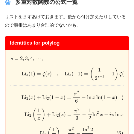
多重対数関数の公式一覧
リストをまずあげておきます。後から付け加えたりしている
ので順番はあまり合理的でないかも。
Identities for polylog
s
=
2
,
3
,
4
,
⋯
=
2
,
3
,
4
,
⋯
,
s
(4)
L
i
s
(
1
)
=
ζ
(
s
)
,
L
i
s
(
−
1
)
=
(
1
2
s
−
1
−
1
)
ζ
(
s
)
1
(
)
L
i
(
1
)
=
(
)
,
L
i
(
−
1
)
=
−
1
(
)
ζ
s
ζ
s
s
s
−
1
s
2
(5)
L
i
2
(
x
)
+
L
i
2
(
1
−
x
)
=
π
2
6
−
ln
x
ln
(
1
−
x
)
2
π
L
i
(
)
+
L
i
(
1
−
)
=
−
ln
ln
(
1
−
)
(5)
x
x
x
x
2
2
6
(5a)
L
i
2
(
1
x
)
+
L
i
2
(
x
)
=
π
2
3
−
1
2
ln
2
x
−
i
π
ln
x
(
x
≥
2
1
1
(
)
π
2
L
i
+
L
i
(
)
=
−
ln
−
ln
(
x
x
i
π
x
x
2
2
2
3
x
(6)
L
i
2
(
1
2
)
=
π
2
12
−
ln
2
2
2
2
2
1
ln
2
(
)
π
L
i
=
−
(6)