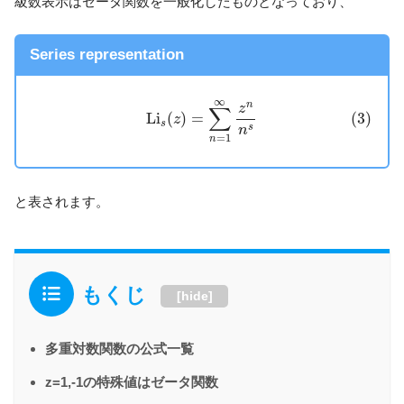
級数表示はゼータ関数を一般化したものとなっており、
Series representation
(3)
L
i
s
(
z
)
=
∑
n
=
1
∞
z
n
n
s
∞
n
z
∑
L
i
(
)
=
(3)
z
s
s
n
=
1
n
と表されます。
もくじ
[
hide
]
多重対数関数の公式一覧
z=1,-1の特殊値はゼータ関数