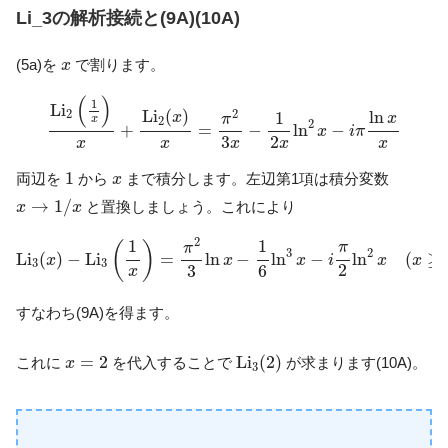
Li_3の解析接続と(9A)(10A)
x
(5a)を
で割ります。
x
L
i
2
(
1
x
)
x
+
L
i
2
(
x
)
x
=
π
2
3
x
−
1
2
x
ln
2
x
−
i
π
ln
x
x
(
)
1
L
i
L
i
(
)
2
2
ln
1
x
x
π
x
2
2
+
=
−
ln
−
x
i
π
2
3
x
x
x
x
x
1
x
1
両辺を
から
まで積分します。左辺第1項は積分変数
x
x
→
1
/
x
→
1
/
と置換しましょう。これにより
x
x
L
i
3
(
x
)
−
L
i
3
(
1
x
)
=
π
2
3
ln
x
−
1
6
ln
3
x
−
i
π
2
ln
2
x
(
x
≥
1
)
2
1
1
(
)
π
π
3
2
L
i
(
)
−
L
i
=
ln
−
ln
−
ln
(
≥
x
x
x
i
x
x
3
3
2
3
6
x
すなわち(9A)を得ます。
L
i
3
(
2
)
x
=
2
=
2
L
i
(
2
)
これに
を代入することで
が求まります(10A)。
x
3