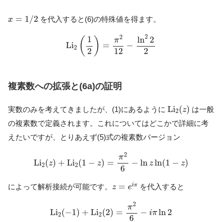
x
=
1
/
2
=
1
/
2
を代入すると(6)の特殊値を得ます。
x
L
i
2
(
1
2
)
=
π
2
12
−
ln
2
2
2
2
2
1
ln
2
(
)
π
L
i
=
−
2
2
12
2
複素数への拡張と(6a)の証明
L
i
2
(
z
)
L
i
(
)
実数のみを考えてきましたが、(1)にあるように
は一般
z
2
の複素数で定義されます。これについてはどこかで詳細に考
えたいですが、とりあえず(5)式の複素数バージョン
L
i
2
(
z
)
+
L
i
2
(
1
−
z
)
=
π
2
6
−
ln
z
ln
(
1
−
z
)
2
π
L
i
(
)
+
L
i
(
1
−
)
=
−
ln
ln
(
1
−
)
z
z
z
z
2
2
6
z
=
e
i
π
=
i
π
によって解析接続が可能です。
を代入すると
z
e
L
i
2
(
−
1
)
+
L
i
2
(
2
)
=
π
2
6
−
i
π
ln
2
2
π
L
i
(
−
1
)
+
L
i
(
2
)
=
−
ln
2
i
π
2
2
6