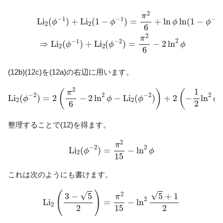
L
i
2
(
ϕ
−
1
)
+
L
i
2
(
1
−
ϕ
−
1
)
=
π
2
6
+
ln
ϕ
ln
(
1
−
ϕ
−
1
)
(12c)
⇒
L
i
2
(
ϕ
−
2
π
−
1
−
1
−
1
L
i
(
)
+
L
i
(
1
−
)
=
+
ln
ln
(
1
−
)
ϕ
ϕ
ϕ
ϕ
2
2
6
2
π
2
−
1
−
2
⇒
L
i
(
)
+
L
i
(
)
=
−
2
ln
ϕ
ϕ
ϕ
2
2
6
(12b)(12c)を(12a)の右辺に用います。
L
i
2
(
ϕ
−
2
)
=
2
(
π
2
6
−
2
ln
2
ϕ
−
L
i
2
(
ϕ
−
2
)
)
+
2
(
−
1
2
ln
2
ϕ
−
L
i
2
1
(
)
(
π
2
2
−
2
−
2
L
i
(
)
=
2
−
2
ln
−
L
i
(
)
+
2
−
ln
ϕ
ϕ
ϕ
ϕ
2
2
2
6
整理することで(12)を得ます。
L
i
2
(
ϕ
−
2
)
=
π
2
15
−
ln
2
ϕ
2
π
2
−
2
L
i
(
)
=
−
ln
ϕ
ϕ
2
15
これは次のようにも書けます。
L
i
2
(
3
−
5
2
)
=
π
2
15
−
ln
2
5
+
1
2
(
)
√
√
2
3
−
5
5
+
1
π
2
L
i
=
−
ln
2
2
2
15