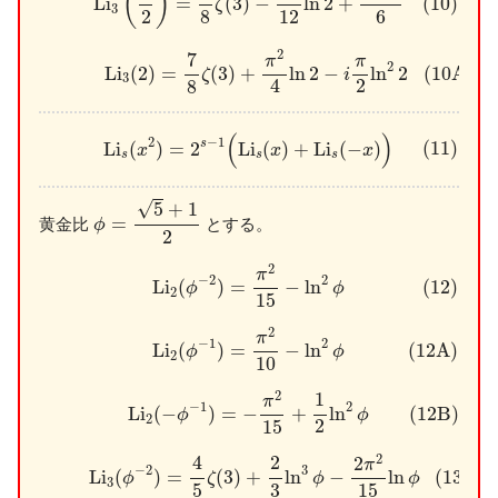
(
)
(10)
L
i
=
(
3
)
−
ln
2
+
ζ
3
2
12
8
6
(10A)
L
i
3
(
2
)
=
7
8
ζ
(
3
)
+
π
2
4
ln
2
−
i
π
2
ln
2
2
2
7
π
π
2
L
i
(
2
)
=
(
3
)
+
ln
2
−
ln
2
(10A)
ζ
i
3
2
4
8
(11)
L
i
s
(
x
2
)
=
2
s
−
1
(
L
i
s
(
x
)
+
L
i
s
(
−
x
)
)
(
)
−
1
2
s
(11)
L
i
(
)
=
2
L
i
(
)
+
L
i
(
−
)
x
x
x
s
s
s
ϕ
=
5
+
1
2
√
5
+
1
=
黄金比
とする。
ϕ
2
(12)
L
i
2
(
ϕ
−
2
)
=
π
2
15
−
ln
2
ϕ
2
π
2
−
2
L
i
(
)
=
−
ln
(12)
ϕ
ϕ
2
15
(12A)
L
i
2
(
ϕ
−
1
)
=
π
2
10
−
ln
2
ϕ
2
π
2
−
1
L
i
(
)
=
−
ln
(12A)
ϕ
ϕ
2
10
(12B)
L
i
2
(
−
ϕ
−
1
)
=
−
π
2
15
+
1
2
ln
2
ϕ
2
1
π
2
−
1
L
i
(
−
)
=
−
+
ln
(12B)
ϕ
ϕ
2
2
15
(13)
L
i
3
(
ϕ
−
2
)
=
4
5
ζ
(
3
)
+
2
3
ln
3
ϕ
−
2
π
2
15
ln
ϕ
2
4
2
2
π
3
−
2
L
i
(
)
=
(
3
)
+
ln
−
ln
(13)
ϕ
ζ
ϕ
ϕ
3
5
3
15