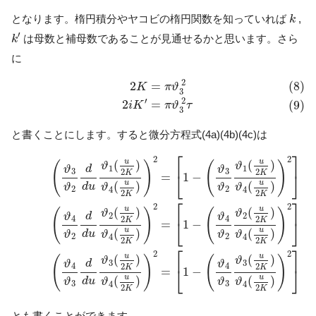
k
となります。楕円積分やヤコビの楕円関数を知っていれば
,
k
k
′
′
は母数と補母数であることが見通せるかと思います。さら
k
に
(8)
2
K
=
π
ϑ
3
2
(9)
2
i
K
′
=
π
ϑ
3
2
τ
2
2
=
(8)
K
π
ϑ
3
′
2
2
=
(9)
i
K
π
ϑ
τ
3
と書くことにします。すると微分方程式(4a)(4b)(4c)は
(10a)
(
ϑ
3
ϑ
2
d
d
u
ϑ
1
(
u
2
K
)
ϑ
4
(
u
2
K
)
)
2
=
[
1
−
(
ϑ
3
ϑ
2
ϑ
1
(
u
2
K
)
ϑ
4
⎡
⎤
⎡
2
2
u
u
(
)
(
)
(
)
(
)
ϑ
ϑ
d
ϑ
ϑ
1
1
3
3
2
2
K
K
⎣
⎦
⎣
=
1
−
u
u
(
)
(
)
d
u
ϑ
ϑ
ϑ
ϑ
2
2
4
4
2
2
K
K
⎡
⎤
⎡
2
2
u
u
(
)
(
)
(
)
(
)
ϑ
ϑ
d
ϑ
ϑ
2
2
4
4
2
2
K
K
⎣
⎦
⎣
=
1
−
u
u
(
)
(
)
d
u
ϑ
ϑ
ϑ
ϑ
2
2
4
4
2
2
K
K
⎡
⎤
⎡
2
2
u
u
(
)
(
)
(
)
(
)
ϑ
ϑ
d
ϑ
ϑ
3
3
4
4
2
2
K
K
⎣
⎦
⎣
=
1
−
u
u
(
)
(
)
d
u
ϑ
ϑ
ϑ
ϑ
3
3
4
4
2
2
K
K
とも書くことができます。