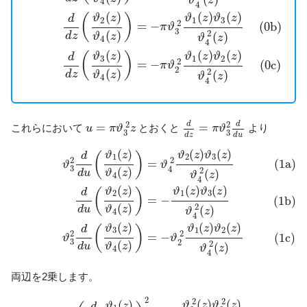
ϑ
z
4
4
(
)
(
)
(
)
(
)
ϑ
z
ϑ
z
ϑ
z
d
2
1
3
2
=
−
(0b)
π
ϑ
3
2
(
)
(
)
d
z
ϑ
z
ϑ
z
4
4
(
)
(
)
(
)
(
)
ϑ
z
ϑ
z
ϑ
z
d
3
1
2
2
=
−
(0c)
π
ϑ
2
2
(
)
(
)
d
z
ϑ
z
ϑ
z
4
4
d
d
z
=
π
ϑ
3
2
d
d
u
u
=
π
ϑ
3
2
z
2
2
d
d
=
=
これらにおいて
とおくと
より
u
π
ϑ
z
π
ϑ
3
3
d
z
d
u
(1a)
ϑ
3
2
d
d
u
(
ϑ
1
(
z
)
ϑ
4
(
z
)
)
=
ϑ
4
2
ϑ
2
(
z
)
ϑ
3
(
z
)
ϑ
4
2
(
z
)
(1b)
d
d
u
(
)
(
)
(
)
ϑ
z
ϑ
z
ϑ
z
(
)
d
1
2
3
2
2
(1a)
=
ϑ
ϑ
3
4
(
)
2
(
)
d
u
ϑ
z
ϑ
z
4
4
(
)
(
)
(
)
ϑ
z
ϑ
z
ϑ
z
(
)
d
2
1
3
=
−
(1b)
(
)
2
(
)
d
u
ϑ
z
ϑ
z
4
4
(
)
(
)
(
)
ϑ
z
ϑ
z
ϑ
z
(
)
d
3
1
2
2
2
=
−
(1c)
ϑ
ϑ
3
2
(
)
2
(
)
d
u
ϑ
z
ϑ
z
4
4
両辺を2乗します。
(2a)
ϑ
3
4
(
d
d
u
ϑ
1
(
z
)
ϑ
4
(
z
)
)
2
=
ϑ
4
4
ϑ
2
2
(
z
)
ϑ
3
2
(
z
)
ϑ
4
4
(
z
)
(2
2
2
2
(
)
(
)
(
)
ϑ
z
ϑ
z
ϑ
z
d