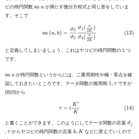
s
n
u
s
n
ビの楕円関数
が満たす微分方程式と同じ形をしていま
u
す。そこで
(13)
s
n
(
u
,
k
)
=
ϑ
3
ϑ
2
ϑ
1
(
u
2
K
)
ϑ
4
(
u
2
K
)
u
(
)
ϑ
ϑ
1
3
2
K
(13)
s
n
(
,
)
=
u
k
u
(
)
ϑ
ϑ
2
4
2
K
と定義してしまいましょう。これはヤコビの楕円関数の１つ
です。
s
n
u
s
n
が楕円関数というからには、二重周期性や極・零点を確
u
1
,
τ
1
,
認しておきたいところです。テータ関数の擬周期
ですが
τ
(8)(9)から
(14)
τ
=
i
K
′
K
′
K
(14)
=
τ
i
K
ϑ
j
と書くことができます。このようにしてテータ関数の言葉
ϑ
j
k
,
K
τ
,
,
からヤコビの楕円関数の言葉
などに変えていくので
τ
k
K