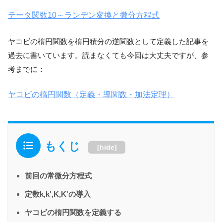
テータ関数10～ランデン変換と微分方程式
ヤコビの楕円関数を楕円積分の逆関数として定義した記事を
過去に書いています。読まなくても今回は大丈夫ですが、参
考までに：
ヤコビの楕円関数（定義・導関数・加法定理）
もくじ
[
hide
]
前回の常微分方程式
定数k,k',K,K'の導入
ヤコビの楕円関数を定義する