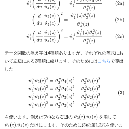
(
)
1
3
2
4
4
(2a)
=
ϑ
ϑ
4
3
(
)
4
(
)
d
u
ϑ
z
ϑ
z
4
4
2
2
2
(
)
(
)
(
)
ϑ
z
ϑ
z
ϑ
z
(
)
d
2
3
1
=
(2b)
(
)
4
(
)
d
u
ϑ
z
ϑ
z
4
4
2
2
2
(
)
(
)
(
)
ϑ
z
ϑ
z
ϑ
z
(
)
d
3
1
2
4
4
=
(2c)
ϑ
ϑ
2
3
(
)
4
(
)
d
u
ϑ
z
ϑ
z
4
4
テータ関数の添え字は4種類ありますが、それぞれの等式にお
いて左辺にある2種類に絞ります。そのためには
こちら
で導出
した
(3)
ϑ
4
2
ϑ
2
(
z
)
2
=
ϑ
2
2
ϑ
4
(
z
)
2
−
ϑ
3
2
ϑ
1
(
z
)
2
ϑ
4
2
ϑ
3
(
z
)
2
=
ϑ
3
2
2
2
2
2
2
(
)
=
(
)
−
(
)
ϑ
ϑ
z
ϑ
ϑ
z
ϑ
ϑ
z
2
4
1
3
2
4
2
2
2
2
2
2
(
)
=
(
)
−
(
)
ϑ
ϑ
z
ϑ
ϑ
z
ϑ
ϑ
z
3
4
1
3
2
4
(3)
2
2
2
2
2
2
(
)
=
(
)
−
(
)
ϑ
ϑ
z
ϑ
ϑ
z
ϑ
ϑ
z
1
3
2
3
2
4
2
2
2
2
2
2
(
)
=
(
)
−
(
)
ϑ
ϑ
z
ϑ
ϑ
z
ϑ
ϑ
z
4
3
2
3
2
4
ϑ
2
(
z
)
ϑ
3
(
z
)
(
)
(
)
を使います。例えば(2a)なら右辺の
,
を消して
ϑ
z
ϑ
z
2
3
ϑ
1
(
z
)
ϑ
4
(
z
)
(
)
(
)
,
だけにします。そのために(3)の第1,2式を使いま
ϑ
z
ϑ
z
1
4