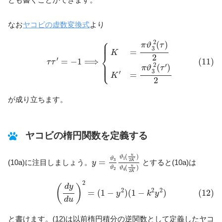
なお
ヤコビの虚数変換式
より
(11)
τ
τ
′
=
−
1
⟹
{
K
=
π
ϑ
3
2
(
τ
)
2
K
′
=
π
ϑ
3
2
(
τ
′
)
2
⎧
⎪

2
⎪

(
)
⎪
π
ϑ
τ
3
=
K
⎨
2
′
(11)
=
−
1
⟹
τ
τ
⎪

⎪

⎩
⎪
2
′
(
)
π
ϑ
τ
3
′
=
K
2
が成り立ちます。
ヤコビの楕円関数を定義する
y
=
ϑ
3
ϑ
2
ϑ
1
(
u
2
K
)
ϑ
4
(
u
2
K
)
u
(
)
ϑ
1
ϑ
=
2
3
(10a)に注目しましょう。
K
とすると(10a)は
y
u
(
)
ϑ
ϑ
2
4
2
K
(12)
(
d
y
d
u
)
2
=
(
1
−
y
2
)
(
1
−
k
2
y
2
)
2
d
y
(
)
2
2
2
(12)
=
(
1
−
)
(
1
−
)
y
k
y
d
u
と書けます。(12)は以前楕円積分の逆関数として定義したヤコ