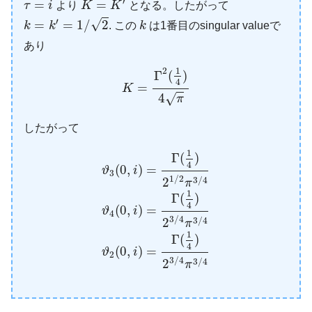
′
=
=
τ
i
より
K
K
となる。したがって
k
=
k
′
=
1
/
2
k
′
√
=
=
1
/
2
k
k
. この
k
は1番目のsingular valueで
あり
K
=
Γ
2
(
1
4
)
4
π
1
2
Γ
(
)
4
=
K
4
√
π
したがって
ϑ
3
(
0
,
i
)
=
Γ
(
1
4
)
2
1
/
2
π
3
/
4
ϑ
4
(
0
,
i
)
=
Γ
(
1
4
)
2
1
Γ
(
)
4
(
0
,
)
=
ϑ
i
3
1
/
2
3
/
4
2
π
1
Γ
(
)
4
(
0
,
)
=
ϑ
i
4
3
/
4
3
/
4
2
π
1
Γ
(
)
4
(
0
,
)
=
ϑ
i
2
3
/
4
3
/
4
2
π