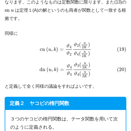
なります。このようなものは定数関数に限ります。また(13)の
s
n
u
s
n
は定理１(A)の解というのも両者が関数として一致する根
u
拠です。
同様に
(19)
c
n
(
u
,
k
)
=
ϑ
4
ϑ
2
ϑ
2
(
u
2
K
)
ϑ
4
(
u
2
K
)
u
(
)
ϑ
ϑ
2
4
2
K
(19)
c
n
(
,
)
=
u
k
u
(
)
ϑ
ϑ
2
4
2
K
(20)
d
n
(
u
,
k
)
=
ϑ
4
ϑ
3
ϑ
3
(
u
2
K
)
ϑ
4
(
u
2
K
)
u
(
)
ϑ
ϑ
3
4
2
K
(20)
d
n
(
,
)
=
u
k
u
(
)
ϑ
ϑ
3
4
2
K
と定義して全く同様の議論をすればよいです。
定義２ ヤコビの楕円関数
３つのヤコビの楕円関数は、テータ関数を用いて次
のように定義される。