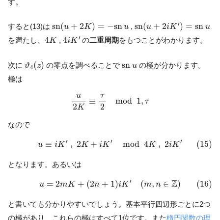
す。
s
n
(
u
+
2
i
K
′
)
=
s
n
u
s
n
(
u
+
2
K
)
=
−
s
n
u
′
s
n
(
+
2
)
=
−
s
n
s
n
(
+
2
)
=
s
n
すると(13)は
,
u
K
u
u
i
K
u
4
i
K
′
4
K
′
4
4
を満たし、
,
の
二重周期
をもつことがわかります。
K
i
K
ϑ
4
(
z
)
s
n
u
(
)
s
n
次に
の零点を調べることで
の極が分かります。
ϑ
z
u
4
極は
u
2
K
≡
τ
2
mod
1
,
τ
u
τ
≡
mod
1
,
τ
2
2
K
なので
(15)
u
≡
i
K
′
,
2
K
+
i
K
′
mod
4
K
,
2
i
K
′
′
′
′
≡
,
2
+
mod
4
,
2
(15)
u
i
K
K
i
K
K
i
K
となります。あるいは
(16)
u
=
2
m
K
+
(
2
n
+
1
)
i
K
′
(
m
,
n
∈
Z
)
′
Z
=
2
+
(
2
+
1
)
(
,
∈
)
(16)
u
m
K
n
i
K
m
n
と書いても分かりやすいでしょう。基本平行四辺形ごとに2つ
の極があり、これらの極はすべて1位です。また
楕円関数の理