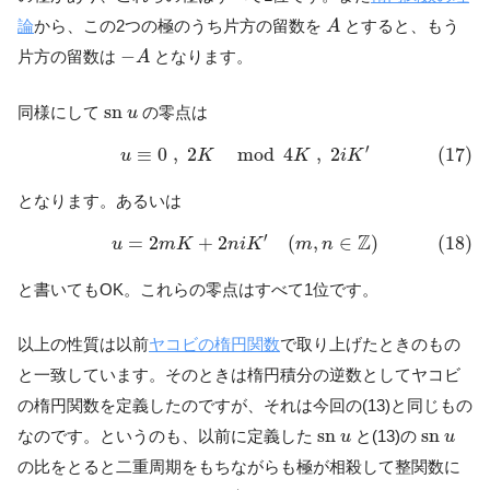
A
論
から、この2つの極のうち片方の留数を
とすると、もう
A
−
A
−
片方の留数は
となります。
A
s
n
u
s
n
同様にして
の零点は
u
(17)
u
≡
0
,
2
K
mod
4
K
,
2
i
K
′
′
≡
0
,
2
mod
4
,
2
(17)
u
K
K
i
K
となります。あるいは
(18)
u
=
2
m
K
+
2
n
i
K
′
(
m
,
n
∈
Z
)
′
Z
=
2
+
2
(
,
∈
)
(18)
u
m
K
n
i
K
m
n
と書いてもOK。これらの零点はすべて1位です。
以上の性質は以前
ヤコビの楕円関数
で取り上げたときのもの
と一致しています。そのときは楕円積分の逆数としてヤコビ
の楕円関数を定義したのですが、それは今回の(13)と同じもの
s
n
u
s
n
u
s
n
s
n
なのです。というのも、以前に定義した
と(13)の
u
u
の比をとると二重周期をもちながらも極が相殺して整関数に