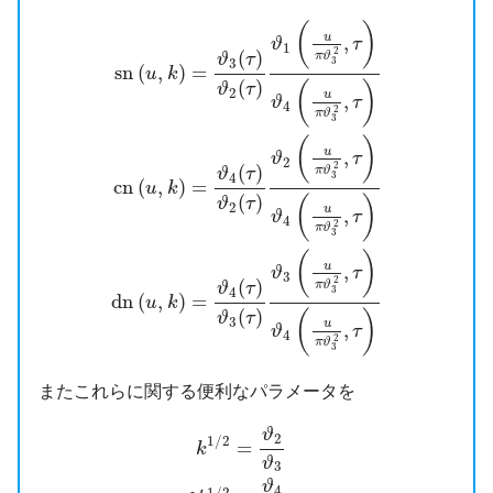
s
n
(
u
,
k
)
=
ϑ
3
(
τ
)
ϑ
2
(
τ
)
ϑ
1
(
u
π
ϑ
3
2
,
τ
)
ϑ
4
(
u
π
ϑ
3
2
,
τ
)
(
)
u
,
ϑ
τ
1
2
(
)
π
ϑ
ϑ
τ
3
3
s
n
(
,
)
=
u
k
(
)
(
)
ϑ
τ
2
u
,
ϑ
τ
4
2
π
ϑ
3
(
)
u
,
ϑ
τ
2
2
(
)
π
ϑ
ϑ
τ
4
3
c
n
(
,
)
=
u
k
(
)
(
)
ϑ
τ
2
u
,
ϑ
τ
4
2
π
ϑ
3
(
)
u
,
ϑ
τ
3
2
(
)
π
ϑ
ϑ
τ
4
3
d
n
(
,
)
=
u
k
(
)
(
)
ϑ
τ
3
u
,
ϑ
τ
4
2
π
ϑ
3
またこれらに関する便利なパラメータを
k
1
/
2
=
ϑ
2
ϑ
3
k
′
1
/
2
=
ϑ
4
ϑ
3
2
K
=
π
ϑ
3
2
2
i
ϑ
2
1
/
2
=
k
ϑ
3
ϑ
4