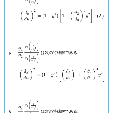
4
2
π
ϑ
3
(A)
(
d
y
d
u
)
2
=
(
1
−
y
2
)
[
1
−
(
ϑ
2
ϑ
3
)
4
y
2
]
2
4
[
]
(
)
(
)
d
y
ϑ
2
2
2
=
1
−
1
−
(A)
(
)
y
y
d
u
ϑ
3
y
=
ϑ
4
ϑ
2
ϑ
2
(
u
π
ϑ
3
2
)
ϑ
4
(
u
π
ϑ
3
2
)
(
)
u
ϑ
2
2
ϑ
π
ϑ
4
3
=
は次の特殊解である。
y
(
)
ϑ
2
u
ϑ
4
2
π
ϑ
3
(B)
(
d
y
d
u
)
2
=
(
1
−
y
2
)
[
(
ϑ
4
ϑ
3
)
4
+
(
ϑ
2
ϑ
3
)
4
y
2
]
2
4
4
[
]
(
)
(
)
(
)
d
y
ϑ
ϑ
4
2
2
2
=
1
−
+
(
(
)
y
y
d
u
ϑ
ϑ
3
3
y
=
ϑ
4
ϑ
3
ϑ
3
(
u
π
ϑ
3
2
)
ϑ
4
(
u
π
ϑ
3
2
)
(
)
u
ϑ
3
2
ϑ
π
ϑ
4
3
=
は次の特殊解である。
y