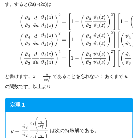
す。すると(2a)~(2c)は
(4a)
(
ϑ
3
ϑ
2
d
d
u
ϑ
1
(
z
)
ϑ
4
(
z
)
)
2
=
[
1
−
(
ϑ
3
ϑ
2
ϑ
1
(
z
)
ϑ
4
(
z
)
)
2
]
[
1
−
(
2
2
[
]
[
(
)
(
)
ϑ
z
ϑ
z
(
)
(
(
)
d
ϑ
ϑ
1
1
3
3
=
1
−
1
−
(
)
(
)
ϑ
z
d
u
ϑ
ϑ
z
ϑ
4
2
4
2
2
2
4
[
]
[
(
)
(
)
ϑ
z
ϑ
z
(
)
(
)
(
)
d
ϑ
ϑ
ϑ
2
2
4
4
4
=
1
−
(
)
(
)
ϑ
z
d
u
ϑ
ϑ
z
ϑ
ϑ
4
2
4
3
2
2
2
[
]
[
(
)
(
)
ϑ
z
ϑ
ϑ
z
(
)
(
(
)
d
ϑ
ϑ
ϑ
3
3
4
4
4
=
1
−
(
)
(
)
ϑ
z
ϑ
d
u
ϑ
z
ϑ
ϑ
ϑ
4
4
3
3
3
z
=
u
π
ϑ
3
2
u
u
=
と書けます。
であることを忘れない！ あくまで
z
u
2
π
ϑ
3
の関数です。以上より
定理１
y
=
ϑ
3
ϑ
2
ϑ
1
(
u
π
ϑ
3
2
)
ϑ
4
(
u
π
ϑ
3
2
)
(
)
u
ϑ
1
2
ϑ
π
ϑ
3
3
=
は次の特殊解である。
y
(
)
ϑ
2
u
ϑ