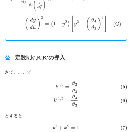
(
)
ϑ
3
u
ϑ
4
2
π
ϑ
3
(C)
(
d
y
d
u
)
2
=
(
1
−
y
2
)
[
y
2
−
(
ϑ
4
ϑ
3
)
4
]
2
4
[
]
(
)
(
)
d
y
ϑ
4
2
2
=
1
−
−
(C)
(
)
y
y
d
u
ϑ
3
定数k,k',K,K'の導入
さて、ここで
(5)
k
1
/
2
=
ϑ
2
ϑ
3
(6)
k
′
1
/
2
=
ϑ
4
ϑ
3
ϑ
2
1
/
2
(5)
=
k
ϑ
3
ϑ
4
′
1
/
2
=
(6)
k
ϑ
3
とすると
(7)
k
2
+
k
′
2
=
1
2
′
2
+
=
1
(7)
k
k