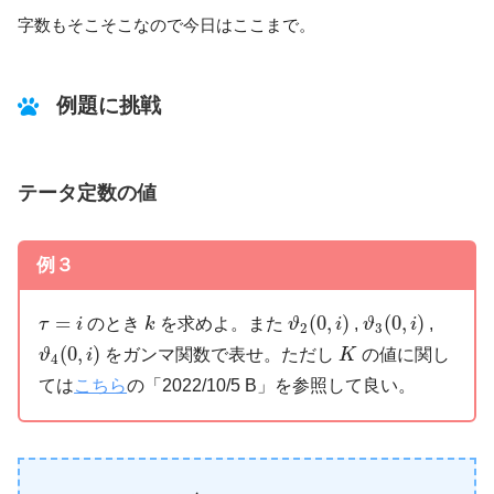
字数もそこそこなので今日はここまで。
例題に挑戦
テータ定数の値
例３
ϑ
2
(
0
,
i
)
ϑ
3
(
0
,
i
)
k
τ
=
i
=
(
0
,
)
(
0
,
)
のとき
を求めよ。また
,
,
τ
i
k
ϑ
i
ϑ
i
2
3
ϑ
4
(
0
,
i
)
K
(
0
,
)
をガンマ関数で表せ。ただし
の値に関し
ϑ
i
K
4
ては
こちら
の「2022/10/5 B」を参照して良い。
K
=
K
′
τ
=
i