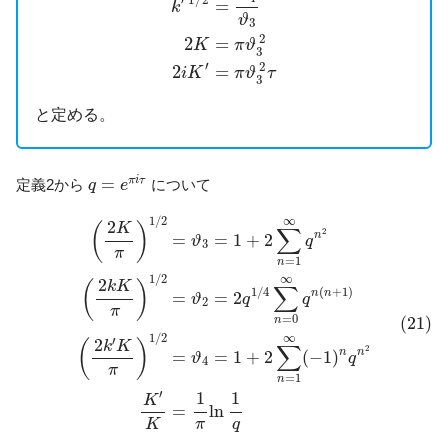
′
1
/
2
=
k
ϑ
3
2
2
=
K
π
ϑ
3
′
2
2
=
i
K
π
ϑ
τ
3
と定める。
q
=
e
π
i
τ
=
π
i
τ
定義2から
について
q
e
(21)
(
2
K
π
)
1
/
2
=
ϑ
3
=
1
+
2
∑
n
=
1
∞
q
n
2
(
2
k
K
π
)
1
/
2
=
ϑ
2
=
2
q
1
/
4
1
/
2
∞
2
(
)
K
∑
2
n
=
=
1
+
2
ϑ
q
3
π
=
1
n
1
/
2
∞
2
(
)
k
K
∑
1
/
4
(
+
1
)
n
n
=
=
2
ϑ
q
q
2
π
=
0
(21)
n
1
/
2
∞
′
2
(
)
k
K
∑
2
n
n
=
=
1
+
2
(
−
1
)
ϑ
q
4
π
=
1
n
′
1
1
K
=
ln
K
π
q