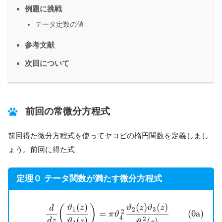
例題に挑戦
テータ定数の値
参考文献
次回について
前回の常微分方程式
前回得た微分方程式を使ってヤコビの楕円関数を定義しまし
ょう。前回に得た式
定理０ テータ関数が満たす微分方程式
(0a)
d
d
z
(
ϑ
1
(
z
)
ϑ
4
(
z
)
)
=
π
ϑ
4
2
ϑ
2
(
z
)
ϑ
3
(
z
)
ϑ
4
2
(
z
)
(0b)
d
d
z
(
)
(
)
(
)
(
)
ϑ
z
ϑ
z
ϑ
z
d
1
2
3
2
(0a)
=
π
ϑ
4
2
(
)
(
)
d
z
ϑ
z