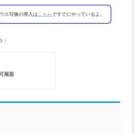
ウス写像の導入は
こちら
ですでにやっているよ。
ら：
可展面