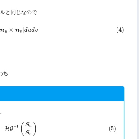
ルと同じなので
D
|
n
u
×
n
v
|
d
u
d
v
×
|
(4)
n
n
d
u
d
v
u
v
わち
。
=
−
H
G
−
1
(
S
u
S
v
)
(
)
S
−
1
u
−
(5)
H
G
S
v