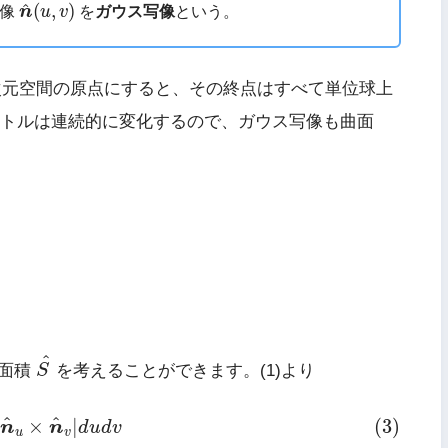
n
^
(
u
,
v
)
^
(
,
)
写像
n
u
v
を
ガウス写像
という。
次元空間の原点にすると、その終点はすべて単位球上
トルは連続的に変化するので、ガウス写像も曲面
S
^
^
の面積
S
を考えることができます。(1)より
|
n
^
u
×
n
^
v
|
d
u
d
v
^
^
×
|
(3)
n
n
d
u
d
v
u
v