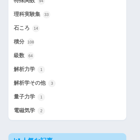
特殊関数
94
理科実験集
33
石ころ
14
積分
108
級数
64
解析力学
1
解析学その他
3
量子力学
1
電磁気学
2