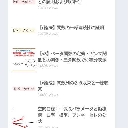
との証明および収束性
15785 views
【ε論法】関数の一様連続性の証明
15739 views
【γ3】ベータ関数の定義・ガンマ関
数との関係・三角関数での積分表示
14808 views
【ε論法】関数列の各点収束と一様収
束
14491 views
空間曲線１－弧長パラメータと動標
構、曲率・捩率、フレネ・セレの公
式
14489 views