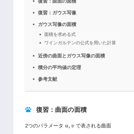
復習：曲面の面積
復習：ガウス写像
ガウス写像の面積
面積を求める式
ワインガルテンの公式を用いた計算
近傍の曲面とガウス写像の面積
積分の平均値の定理
参考文献
復習：曲面の面積
u
,
v
,
2つのパラメータ
u
v
で表される曲面