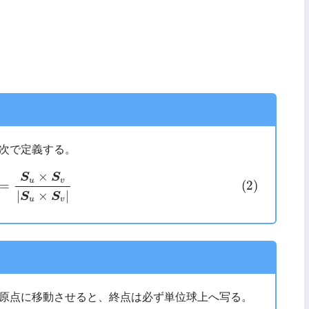
次で定義する。
S
u
×
S
v
|
S
u
×
S
v
|
×
S
S
u
v
(2)
=
|
×
|
S
S
u
v
原点に移動させると、終点は必ず単位球上へ写る。