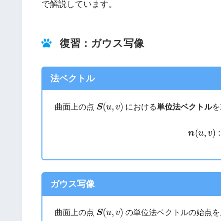
で解説しています。
復習：ガウス写像
法ベクトル
S
(
u
,
v
)
(
,
)
曲面上の点
S
u
v
における
単位法ベクトル
を
(2)
n
(
u
,
v
)
:=
(
,
)
:
n
u
v
ガウス写像
S
(
u
,
v
)
(
,
)
曲面上の点
S
u
v
の単位法ベクトルの始点を