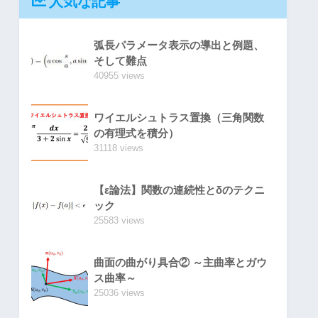
人気な記事
弧長パラメータ表示の導出と例題、
そして難点
40955 views
ワイエルシュトラス置換（三角関数
の有理式を積分）
31118 views
【ε論法】関数の連続性とδのテクニ
ック
25583 views
曲面の曲がり具合② ～主曲率とガウ
ス曲率～
25036 views