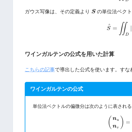
D
S
ガウス写像は、その定義より
S
の単位法ベクト
(4)
S
^
=
∬
∬
^
=
|
S
D
ワインガルテンの公式を用いた計算
こちらの記事
で導出した公式を使います。すな
ワインガルテンの公式
単位法ベクトルの偏微分は次のように表される
(5)
(
n
u
n
v
)
(
)
n
u
=
n
v