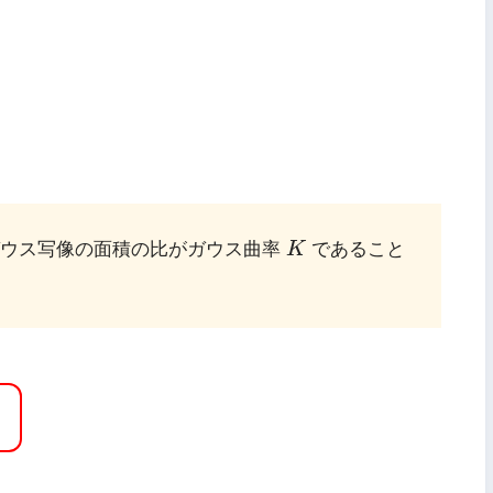
K
ガウス写像の面積の比がガウス曲率
K
であること