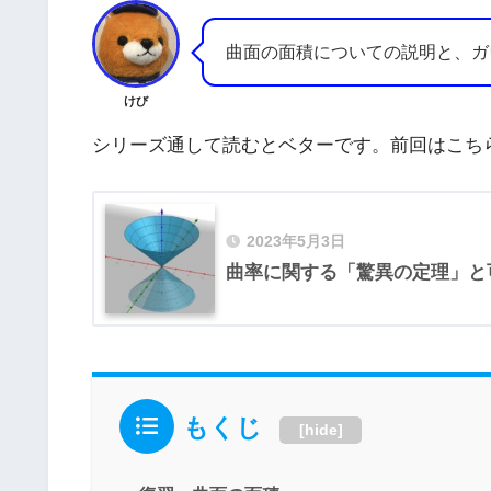
曲面の面積についての説明と、ガ
けび
シリーズ通して読むとベターです。前回はこち
2023年5月3日
曲率に関する「驚異の定理」と
もくじ
[
hide
]