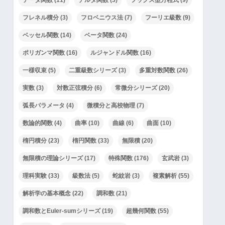
フレネル積分
(3)
フロベニウス法
(7)
フーリエ級数
(9)
ベッセル関数
(14)
ベータ関数
(24)
ポリガンマ関数
(16)
ルジャンドル関数
(16)
一様収束
(5)
二重級数シリーズ
(3)
多重対数関数
(26)
実数
(3)
対数正弦積分
(6)
常微分シリーズ
(20)
弧長パラメータ
(4)
微積分と高校物理
(7)
数論的関数
(4)
曲率
(10)
曲線
(6)
曲面
(10)
楕円積分
(23)
楕円関数
(33)
無限積
(20)
無限積の理論シリーズ
(17)
特殊関数
(176)
玄武岩
(3)
理科実験
(33)
級数法
(5)
蛇紋岩
(3)
複素解析
(55)
解析学の基本概念
(22)
調和数
(21)
調和数とEuler-sumシリーズ
(19)
超幾何関数
(55)