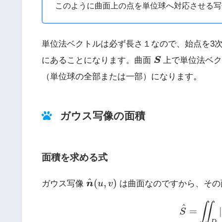
このように曲面上の点を単位球へ対応させる
単位法ベクトルは必ず長さ１なので、始点を3
S
にあることになります。曲面
S
上で単位法ベク
（単位球の全部または一部）になります。
ガウス写像の面積
面積を求める式
n
^
(
u
,
v
)
^
(
,
)
ガウス写像
n
u
v
は曲面なのですから、そ
(3)
S
^
=
∬
D
∬
^
=
|
S