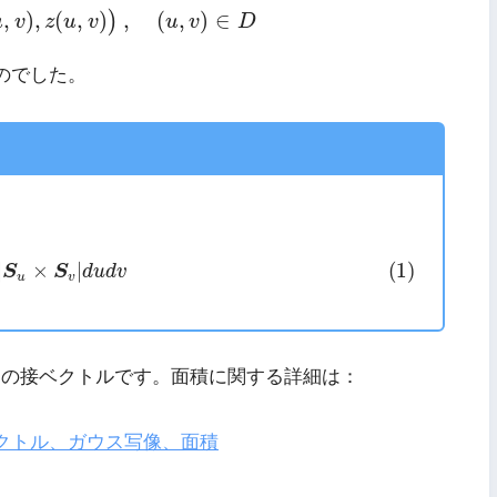
(
u
,
v
)
,
z
(
u
,
v
)
)
,
(
u
,
v
)
∈
D
,
)
,
(
,
)
,
(
,
)
∈
)
u
v
z
u
v
u
v
D
のでした。
D
|
S
u
×
S
v
|
d
u
d
v
(1)
|
×
|
S
S
d
u
d
v
u
v
の接ベクトルです。面積に関する詳細は：
クトル、ガウス写像、面積