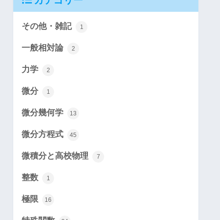
カテゴリー
その他・雑記
1
一般相対論
2
力学
2
微分
1
微分幾何学
13
微分方程式
45
微積分と高校物理
7
整数
1
極限
16