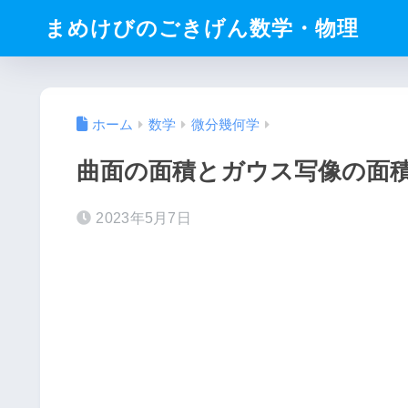
まめけびのごきげん数学・物理
ホーム
数学
微分幾何学
曲面の面積とガウス写像の面
2023年5月7日