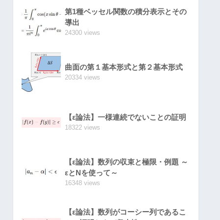
第1種ベッセル関数の積分表示とその
導出
24300 views
曲面の第１基本形式と第２基本形式
20334 views
【ε論法】一様連続でないことの証明
18322 views
【ε論法】数列の収束と極限・例題 ～
εとNを使って～
16348 views
【ε論法】数列がコーシー列であるこ