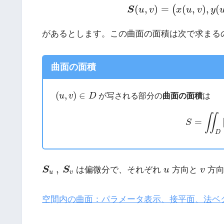
S
(
u
,
v
)
=
(
x
(
u
,
v
)
,
y
(
,
)
=
(
,
)
,
(
(
S
u
v
x
u
v
y
があるとします。この曲面の面積は次で求まる
曲面の面積
(
u
,
v
)
∈
D
(
,
)
∈
u
v
D
が写される部分の
曲面の面積
は
(1)
S
=
∬
∬
=
S
D
S
u
,
S
v
u
v
,
S
S
は偏微分で、それぞれ
u
方向と
v
方向
u
v
空間内の曲面：パラメータ表示、接平面、法ベ