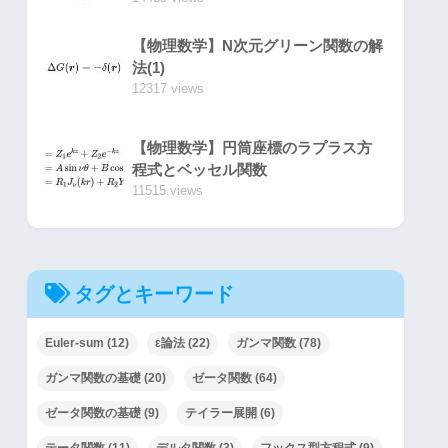
【物理数学】N次元グリーン関数の解
法(1)
12317 views
【物理数学】円筒座標のラプラス方
程式とベッセル関数
11515 views
タグとキーワード
Euler-sum
(12)
ε論法
(22)
ガンマ関数
(78)
ガンマ関数の基礎
(20)
ゼータ関数
(64)
ゼータ関数の基礎
(9)
テイラー展開
(6)
テータ関数
(11)
デルタ関数
(3)
フックス型方程式
(9)