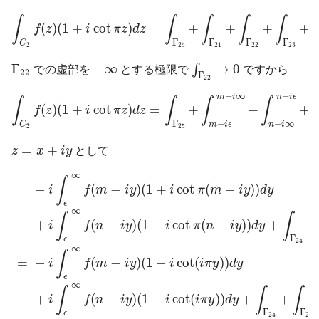
∫
C
2
f
(
z
)
(
1
+
i
cot
π
z
)
d
z
=
∫
Γ
25
+
∫
Γ
21
+
∫
Γ
22
+
∫
Γ
23
+
∫
Γ
24
∫
∫
∫
∫
∫
(
)
(
1
+
cot
)
=
+
+
+
+
f
z
i
π
z
d
z
Γ
Γ
Γ
Γ
C
2
25
21
22
23
∫
Γ
22
→
0
Γ
22
−
∞
Γ
−
∞
→
0
∫
での虚部を
とする極限で
ですから
22
Γ
22
∫
C
2
f
(
z
)
(
1
+
i
cot
π
z
)
d
z
=
∫
Γ
25
+
∫
m
−
i
ϵ
m
−
i
∞
+
∫
n
−
i
∞
n
−
i
ϵ
+
∫
Γ
−
∞
−
m
i
n
i
ϵ
∫
∫
∫
∫
(
)
(
1
+
cot
)
=
+
+
+
f
z
i
π
z
d
z
Γ
−
−
∞
C
m
i
ϵ
n
i
2
25
z
=
x
+
i
y
=
+
z
x
i
y
として
=
−
i
∫
ϵ
∞
f
(
m
−
i
y
)
(
1
+
i
cot
π
(
m
−
i
y
)
)
d
y
+
i
∫
ϵ
∞
f
(
n
−
i
y
)
(
1
+
i
cot
π
∞
∫
=
−
(
−
)
(
1
+
cot
(
−
)
)
i
f
m
i
y
i
π
m
i
y
d
y
ϵ
∞
∫
∫
+
(
−
)
(
1
+
cot
(
−
)
)
+
+
i
f
n
i
y
i
π
n
i
y
d
y
Γ
ϵ
24
∞
∫
=
−
(
−
)
(
1
−
cot
(
)
)
i
f
m
i
y
i
i
π
y
d
y
ϵ
∞
∫
∫
∫
+
(
−
)
(
1
−
cot
(
)
)
+
+
i
f
n
i
y
i
i
π
y
d
y
Γ
Γ
ϵ
24
25