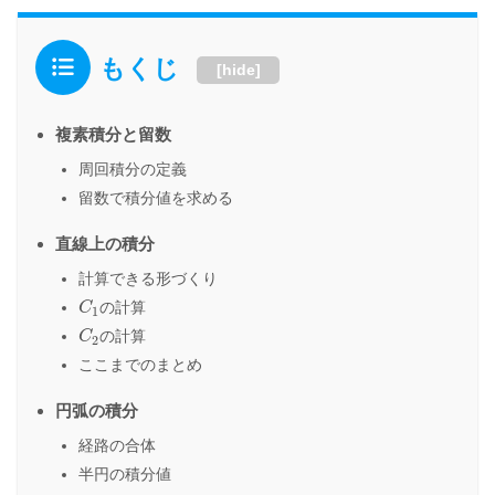
もくじ
[
hide
]
複素積分と留数
周回積分の定義
留数で積分値を求める
直線上の積分
計算できる形づくり
C
1
の計算
C
1
C
2
の計算
C
2
ここまでのまとめ
円弧の積分
経路の合体
半円の積分値