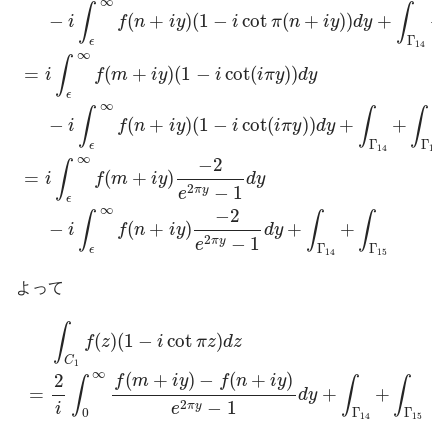
∞
∫
∫
−
(
+
)
(
1
−
cot
(
+
)
)
+
+
i
f
n
i
y
i
π
n
i
y
d
y
Γ
ϵ
14
∞
∫
=
(
+
)
(
1
−
cot
(
)
)
i
f
m
i
y
i
i
π
y
d
y
ϵ
∞
∫
∫
∫
−
(
+
)
(
1
−
cot
(
)
)
+
+
i
f
n
i
y
i
i
π
y
d
y
Γ
Γ
ϵ
14
15
∞
−
2
∫
=
(
+
)
i
f
m
i
y
d
y
2
−
1
π
y
e
ϵ
∞
−
2
∫
∫
∫
−
(
+
)
+
+
i
f
n
i
y
d
y
2
−
1
π
y
e
Γ
Γ
ϵ
14
15
よって
∫
C
1
f
(
z
)
(
1
−
i
cot
π
z
)
d
z
=
2
i
∫
0
∞
f
(
m
+
i
y
)
−
f
(
n
+
i
y
)
e
2
π
y
−
1
d
∫
(
)
(
1
−
cot
)
f
z
i
π
z
d
z
C
1
∞
(
+
)
−
(
+
)
2
f
m
i
y
f
n
i
y
∫
∫
∫
=
+
+
d
y
2
−
1
π
y
i
e
0
Γ
Γ
14
15