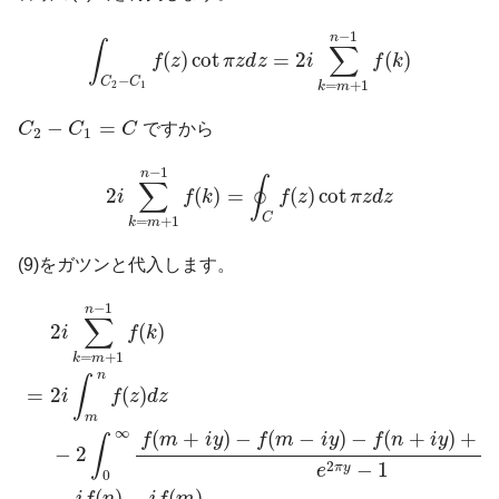
∫
C
2
−
C
1
f
(
z
)
cot
π
z
d
z
=
2
i
∑
k
=
m
+
1
n
−
1
f
(
k
)
−
1
n
∫
∑
(
)
cot
=
2
(
)
f
z
π
z
d
z
i
f
k
−
C
C
=
+
1
2
1
k
m
C
2
−
C
1
=
C
−
=
C
C
C
ですから
2
1
2
i
∑
k
=
m
+
1
n
−
1
f
(
k
)
=
∮
C
f
(
z
)
cot
π
z
d
z
−
1
n
∮
∑
2
(
)
=
(
)
cot
i
f
k
f
z
π
z
d
z
C
=
+
1
k
m
(9)をガツンと代入します。
2
i
∑
k
=
m
+
1
n
−
1
f
(
k
)
=
2
i
∫
m
n
f
(
z
)
d
z
−
2
∫
0
∞
f
(
m
+
i
y
)
−
f
(
m
−
i
y
−
1
n
∑
2
(
)
i
f
k
=
+
1
k
m
n
∫
2
(
)
=
i
f
z
d
z
m
∞
(
+
)
−
(
−
)
−
(
+
)
+
f
m
i
y
f
m
i
y
f
n
i
y
f
∫
−
2
2
−
1
π
y
e
0
−
(
)
−
(
)