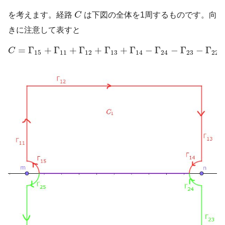
C
を考えます。経路
C
は下図の全体を1周するものです。向
きに注意して表すと
C
=
Γ
15
+
Γ
11
+
Γ
12
+
Γ
13
+
Γ
14
−
Γ
24
−
Γ
23
−
Γ
22
−
Γ
2
=
Γ
+
Γ
+
Γ
+
Γ
+
Γ
−
Γ
−
Γ
−
Γ
C
15
11
12
13
14
24
23
22