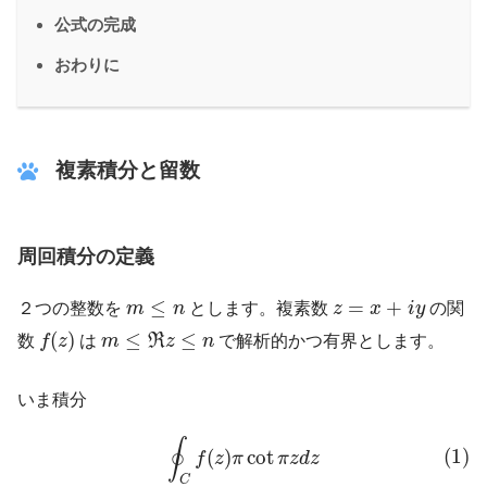
公式の完成
おわりに
複素積分と留数
周回積分の定義
z
=
x
+
i
y
m
≤
n
≤
=
+
２つの整数を
m
n
とします。複素数
z
x
i
y
の関
f
(
z
)
m
≤
R
z
≤
n
(
)
≤
≤
数
f
z
は
m
R
z
n
で解析的かつ有界とします。
いま積分
(1)
∮
C
f
(
z
)
π
cot
π
z
d
z
∮
(1)
(
)
cot
f
z
π
π
z
d
z
C