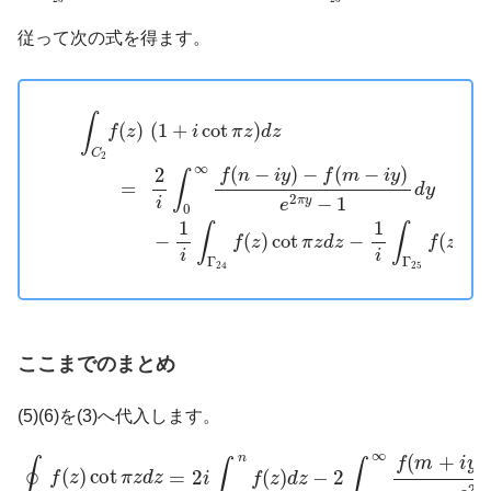
従って次の式を得ます。
∫
C
2
f
(
z
)
(
1
+
i
cot
π
z
)
d
z
=
2
i
∫
0
∞
f
(
n
−
i
y
)
−
f
(
m
−
i
y
)
e
2
π
y
−
1
d
y
∫
(
)
(
1
+
cot
)
f
z
i
π
z
d
z
C
2
∞
(
−
)
−
(
−
)
2
f
n
i
y
f
m
i
y
∫
=
d
y
2
−
1
i
π
y
e
0
1
1
∫
∫
−
(
)
cot
−
(
)
co
f
z
π
z
d
z
f
z
i
i
Γ
Γ
24
25
ここまでのまとめ
(5)(6)を(3)へ代入します。
∮
C
f
(
z
)
cot
π
z
d
z
=
2
i
∫
m
n
f
(
z
)
d
z
−
2
∫
0
∞
f
(
m
+
i
y
)
−
f
(
n
+
i
y
)
e
2
∞
(
+
)
n
f
m
i
y
∮
∫
∫
(
)
cot
=
2
(
)
−
2
f
z
π
z
d
z
i
f
z
d
z
2
π