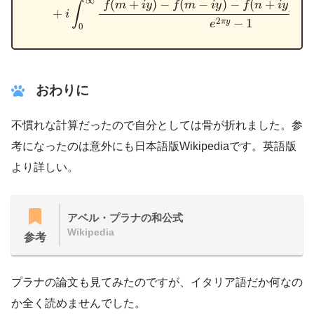
∞
(
+
)
−
(
−
)
−
(
+
)
+
f
m
i
y
f
m
i
y
f
n
i
y
∫
+
i
2
−
1
π
y
e
0
おわりに
不慣れな計算だったので自分としては骨が折れました。参
考になったのは意外にも日本語版Wikipediaです。英語版
より詳しい。
アベル・プラナの和公式
Wikipedia
参考
プラナの論文も見てみたのですが、イタリア語だか何なの
か全く読めませんでした。