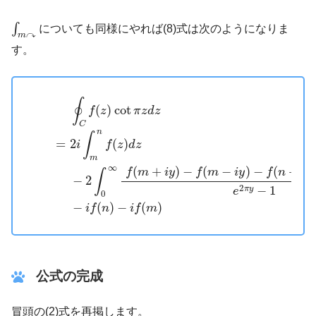
∫
m
↷
∫
についても同様にやれば(8)式は次のようになりま
↷
m
す。
∮
C
f
(
z
)
cot
π
z
d
z
=
2
i
∫
m
n
f
(
z
)
d
z
−
2
∫
0
∞
f
(
m
+
i
y
)
−
f
(
m
−
i
y
)
−
f
(
∮
(
)
cot
f
z
π
z
d
z
C
n
∫
2
(
)
=
i
f
z
d
z
m
∞
(
+
)
−
(
−
)
−
(
+
f
m
i
y
f
m
i
y
f
n
i
y
∫
−
2
2
−
1
π
y
e
0
−
(
)
−
(
)
i
f
n
i
f
m
公式の完成
冒頭の(2)式を再掲します。