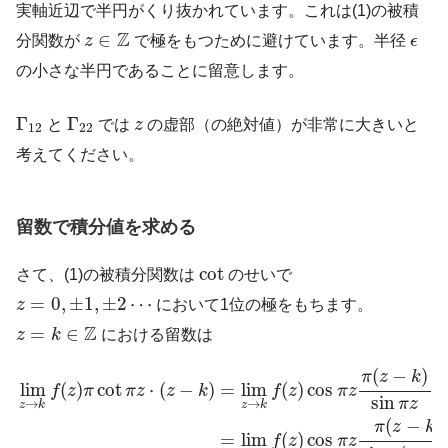
実軸近辺で半円がくり抜かれています。これは(1)の被積
z
∈
Z
ϵ
Z
∈
分関数が
z
で極をもつために避けています。半径
ϵ
の小さな半円であることに留意します。
Γ
12
Γ
22
z
Γ
Γ
と
では
z
の虚部（の絶対値）が非常に大きいと
12
22
考えてください。
留数で積分値を求める
cot
cot
さて、(1)の被積分関数は
のせいで
z
=
0
,
±
1
,
±
2
⋯
=
0
,
±
1
,
±
2
⋯
z
において1位の極をもちます。
z
=
k
∈
Z
Z
=
∈
z
k
における留数は
lim
z
→
k
f
(
z
)
π
cot
π
z
⋅
(
z
−
k
)
=
lim
z
→
k
f
(
z
)
cos
π
z
π
(
z
−
k
)
si
(
−
)
π
z
k
lim
(
)
cot
⋅
(
−
)
=
lim
(
)
cos
f
z
π
π
z
z
k
f
z
π
z
sin
π
z
→
→
z
k
z
k
(
−
)
π
z
k
=
lim
(
)
cos
f
z
π
z