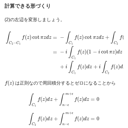
計算できる形づくり
(2)の左辺を変形しましょう。
∫
C
2
−
C
1
f
(
z
)
cot
π
z
d
z
=
−
∫
C
1
f
(
z
)
cot
π
z
d
z
+
∫
C
2
f
(
z
)
cot
π
z
∫
∫
∫
(
)
cot
−
(
)
cot
+
(
=
f
z
π
z
d
z
f
z
π
z
d
z
f
z
−
C
C
C
C
2
1
1
2
∫
−
(
)
(
1
−
cot
)
−
=
i
f
z
i
π
z
d
z
C
1
∫
∫
+
(
)
+
(
)
i
f
z
d
z
i
f
z
d
z
C
C
1
2
f
(
z
)
(
)
f
z
は正則なので周回積分するとゼロになることから
∫
C
1
f
(
z
)
d
z
+
∫
n
−
ϵ
m
+
ϵ
f
(
z
)
d
z
=
0
+
m
ϵ
∫
∫
(
)
+
(
)
=
0
f
z
d
z
f
z
d
z
−
C
n
ϵ
1
∫
C
2
f
(
z
)
d
z
+
∫
n
−
ϵ
m
+
ϵ
f
(
z
)
d
z
=
0
+
m
ϵ
∫
∫
(
)
+
(
)
=
0
f
z
d
z
f
z
d
z
−
C
n
ϵ
2