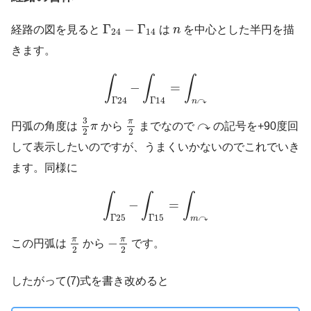
Γ
24
−
Γ
14
n
Γ
−
Γ
経路の図を見ると
は
n
を中心とした半円を描
24
14
きます。
∫
Γ
24
−
∫
Γ
14
=
∫
n
↷
∫
∫
∫
−
=
↷
Γ
24
Γ
14
n
3
2
π
π
2
3
↷
↷
π
円弧の角度は
π
から
までなので
の記号を+90度回
2
2
して表示したいのですが、うまくいかないのでこれでいき
ます。同様に
∫
Γ
25
−
∫
Γ
15
=
∫
m
↷
∫
∫
∫
−
=
↷
Γ
25
Γ
15
m
π
2
−
π
2
π
π
−
この円弧は
から
です。
2
2
したがって(7)式を書き改めると