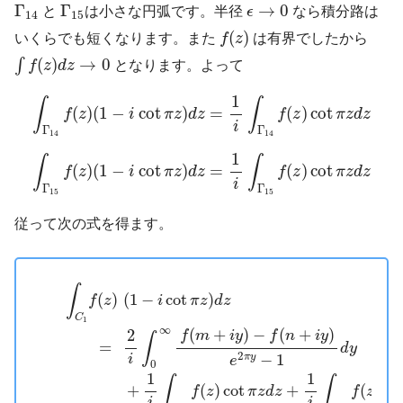
Γ
14
Γ
15
ϵ
→
0
Γ
Γ
→
0
と
は小さな円弧です。半径
ϵ
なら積分路は
14
15
f
(
z
)
(
)
いくらでも短くなります。また
f
z
は有界でしたから
∫
f
(
z
)
d
z
→
0
(
)
→
0
∫
f
z
d
z
となります。よって
∫
Γ
14
f
(
z
)
(
1
−
i
cot
π
z
)
d
z
=
1
i
∫
Γ
14
f
(
z
)
cot
π
z
d
z
1
∫
∫
(
)
(
1
−
cot
)
=
(
)
cot
f
z
i
π
z
d
z
f
z
π
z
d
z
i
Γ
Γ
14
14
∫
Γ
15
f
(
z
)
(
1
−
i
cot
π
z
)
d
z
=
1
i
∫
Γ
15
f
(
z
)
cot
π
z
d
z
1
∫
∫
(
)
(
1
−
cot
)
=
(
)
cot
f
z
i
π
z
d
z
f
z
π
z
d
z
i
Γ
Γ
15
15
従って次の式を得ます。
∫
C
1
f
(
z
)
(
1
−
i
cot
π
z
)
d
z
=
2
i
∫
0
∞
f
(
m
+
i
y
)
−
f
(
n
+
i
y
)
e
2
π
y
−
1
d
y
∫
(
)
(
1
−
cot
)
f
z
i
π
z
d
z
C
1
∞
(
+
)
−
(
+
)
2
f
m
i
y
f
n
i
y
∫
=
d
y
2
−
1
i
π
y
e
0
1
1
∫
∫
+
(
)
cot
+
(
)
co
f
z
π
z
d
z
f
z
i
i