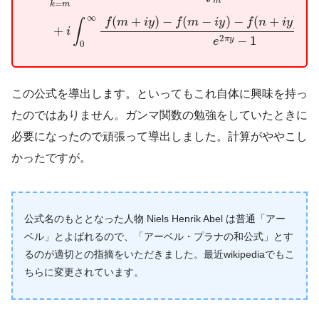
m
=
k
m
∞
(
+
)
−
(
−
)
−
(
+
)
+
f
m
i
y
f
m
i
y
f
n
i
y
∫
+
i
2
−
1
π
y
e
0
この公式を導出します。といってもこれ自体に興味を持っ
たのではありません。ガンマ関数の勉強をしていたときに
必要になったので頑張って導出しました。計算がややこし
かったですが。
公式名のもととなった人物 Niels Henrik Abel は普通「アー
ベル」とよばれるので、「アーベル・プラナの和公式」とす
るのが適切との指摘をいただきました。最近wikipediaでもこ
ちらに変更されています。