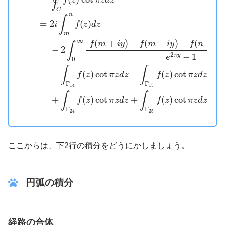
∮
f
z
π
z
d
z
C
n
∫
2
(
)
=
i
f
z
d
z
m
∞
(
+
)
−
(
−
)
−
(
+
f
m
i
y
f
m
i
y
f
n
i
y
∫
−
2
2
−
1
π
y
e
0
∫
∫
−
(
)
cot
−
(
)
cot
f
z
π
z
d
z
f
z
π
z
d
z
Γ
Γ
14
15
∫
∫
+
(
)
cot
+
(
)
cot
f
z
π
z
d
z
f
z
π
z
d
z
Γ
Γ
24
25
ここからは、下2行の積分をどうにかしましょう。
円弧の積分
経路の合体