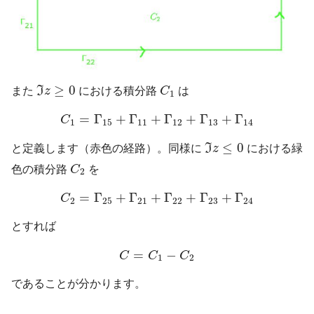
I
z
≥
0
C
1
≥
0
また
I
z
における積分路
C
は
1
C
1
=
Γ
15
+
Γ
11
+
Γ
12
+
Γ
13
+
Γ
14
=
Γ
+
Γ
+
Γ
+
Γ
+
Γ
C
1
15
11
12
13
14
I
z
≤
0
≤
0
と定義します（赤色の経路）。同様に
I
z
における緑
C
2
色の積分路
C
を
2
C
2
=
Γ
25
+
Γ
21
+
Γ
22
+
Γ
23
+
Γ
24
=
Γ
+
Γ
+
Γ
+
Γ
+
Γ
C
2
25
21
22
23
24
とすれば
C
=
C
1
−
C
2
=
−
C
C
C
1
2
であることが分かります。