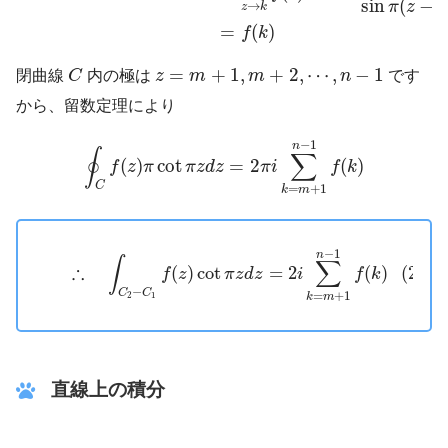
sin
(
−
→
π
z
z
k
=
(
)
f
k
C
z
=
m
+
1
,
m
+
2
,
⋯
,
n
−
1
=
+
1
,
+
2
,
⋯
,
−
1
閉曲線
C
内の極は
z
m
m
n
です
から、留数定理により
∮
C
f
(
z
)
π
cot
π
z
d
z
=
2
π
i
∑
k
=
m
+
1
n
−
1
f
(
k
)
−
1
n
∮
∑
(
)
cot
=
2
(
)
f
z
π
π
z
d
z
π
i
f
k
C
=
+
1
k
m
(2)
∴
∫
C
2
−
C
1
f
(
z
)
cot
π
z
d
z
=
2
i
∑
k
=
m
+
1
n
−
1
f
(
k
)
−
1
n
∫
∑
∴
(
)
cot
=
2
(
)
(2)
f
z
π
z
d
z
i
f
k
−
C
C
=
+
1
2
1
k
m
直線上の積分