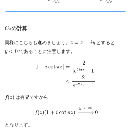
Γ
Γ
14
15
C
2
の計算
C
2
z
=
x
+
i
y
=
+
同様にこちらも進めましょう。
z
x
i
y
とすると
y
<
0
<
0
y
であることに注意します。
|
1
+
i
cot
π
z
|
=
2
|
e
2
i
π
z
−
1
|
≤
2
e
−
2
π
y
−
1
2
|
1
+
cot
|
=
i
π
z
2
|
−
1
|
i
π
z
e
2
≤
−
2
−
1
π
y
e
f
(
z
)
(
)
f
z
は有界ですから
|
f
(
z
)
(
1
+
i
cot
π
z
)
|
→
y
→
−
∞
0
→
−
∞
y
|
(
)
(
1
+
cot
)
|
−
−−−
→
0
f
z
i
π
z
となります。