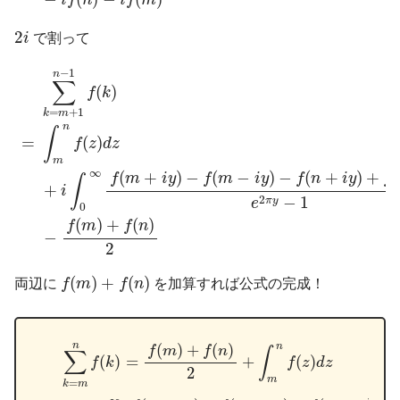
i
f
n
i
f
m
2
i
2
i
で割って
∑
k
=
m
+
1
n
−
1
f
(
k
)
=
∫
m
n
f
(
z
)
d
z
+
i
∫
0
∞
f
(
m
+
i
y
)
−
f
(
m
−
i
y
)
−
f
(
n
−
1
n
∑
(
)
f
k
=
+
1
k
m
n
∫
(
)
=
f
z
d
z
m
∞
(
+
)
−
(
−
)
−
(
+
)
+
(
f
m
i
y
f
m
i
y
f
n
i
y
f
∫
+
i
2
−
1
π
y
e
0
(
)
+
(
)
f
m
f
n
−
2
f
(
m
)
+
f
(
n
)
(
)
+
(
)
両辺に
f
m
f
n
を加算すれば公式の完成！
∑
k
=
m
n
f
(
k
)
=
f
(
m
)
+
f
(
n
)
2
+
∫
m
n
f
(
z
)
d
z
+
i
∫
0
∞
f
(
m
+
i
y
)
−
f
(
m
−
i
(
)
+
(
)
n
n
f
m
f
n
∫
∑
(
)
=
+
(
)
f
k
f
z
d
z
2
m
=
k
m