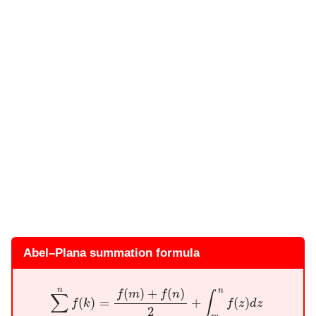
Abel–Plana summation formula
∑
k
=
m
n
f
(
k
)
=
f
(
m
)
+
f
(
n
)
2
+
∫
m
n
f
(
z
)
d
z
+
i
∫
0
∞
f
(
m
+
i
y
)
−
f
(
m
−
i
(
)
+
(
)
n
n
f
m
f
n
∫
∑
(
)
=
+
(
)
f
k
f
z
d
z
2