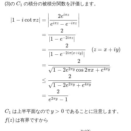
C
1
(3)の
C
の積分の被積分関数を評価します。
1
|
1
−
i
cot
π
z
|
=
|
2
e
i
π
z
e
i
π
z
−
e
−
i
π
z
|
=
2
|
1
−
e
−
2
i
π
z
|
=
2
|
1
∣
∣
2
i
π
z
e
|
1
−
cot
|
=
∣
∣
i
π
z
−
−
∣
∣
i
π
z
i
π
z
e
e
2
=
−
2
|
1
−
|
i
π
z
e
2
=
(
=
+
)
z
x
i
y
−
2
(
+
)
|
1
−
|
i
π
x
i
y
e
2
=
√
2
4
1
−
2
cos
2
+
π
y
π
y
e
π
x
e
2
≤
√
2
4
1
−
2
+
π
y
π
y
e
e
2
=
2
−
1
π
y
e
C
1
y
>
0
>
0
C
は上半平面なので
y
であることに注意します。
1
f
(
z
)
(
)
f
z
は有界ですから
(4)
|
f
(
z
)
(
1
−
i
cot
π
z
)
|
→
y
→
∞
0
→
∞
y