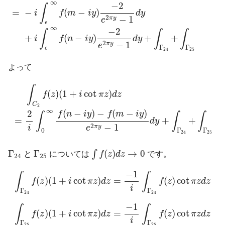
∞
−
2
∫
=
−
(
−
)
i
f
m
i
y
d
y
2
−
1
π
y
e
ϵ
∞
−
2
∫
∫
∫
+
(
−
)
+
+
i
f
n
i
y
d
y
2
−
1
π
y
e
Γ
Γ
ϵ
24
25
よって
∫
C
2
f
(
z
)
(
1
+
i
cot
π
z
)
d
z
=
2
i
∫
0
∞
f
(
n
−
i
y
)
−
f
(
m
−
i
y
)
e
2
π
y
−
1
d
∫
(
)
(
1
+
cot
)
f
z
i
π
z
d
z
C
2
∞
(
−
)
−
(
−
)
2
f
n
i
y
f
m
i
y
∫
∫
∫
=
+
+
d
y
2
−
1
π
y
i
e
0
Γ
Γ
24
25
∫
f
(
z
)
d
z
→
0
Γ
24
Γ
25
Γ
Γ
(
)
→
0
∫
と
については
f
z
d
z
です。
24
25
∫
Γ
24
f
(
z
)
(
1
+
i
cot
π
z
)
d
z
=
−
1
i
∫
Γ
24
f
(
z
)
cot
π
z
d
z
−
1
∫
∫
(
)
(
1
+
cot
)
=
(
)
cot
f
z
i
π
z
d
z
f
z
π
z
d
z
i
Γ
Γ
24
24
∫
Γ
25
f
(
z
)
(
1
+
i
cot
π
z
)
d
z
=
−
1
i
∫
Γ
25
f
(
z
)
cot
π
z
d
z
−
1
∫
∫
(
)
(
1
+
cot
)
=
(
)
cot
f
z
i
π
z
d
z
f
z
π
z
d
z
i
Γ
Γ
25
25