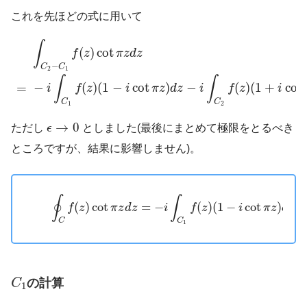
これを先ほどの式に用いて
∫
C
2
−
C
1
f
(
z
)
cot
π
z
d
z
=
−
i
∫
C
1
f
(
z
)
(
1
−
i
cot
π
z
)
d
z
−
i
∫
C
2
f
(
z
)
(
∫
(
)
cot
f
z
π
z
d
z
−
C
C
2
1
∫
∫
−
(
)
(
1
−
cot
)
−
(
)
(
1
+
cot
=
i
f
z
i
π
z
d
z
i
f
z
i
C
C
1
2
ϵ
→
0
→
0
ただし
ϵ
としました(最後にまとめて極限をとるべき
ところですが、結果に影響しません)。
(3)
∮
C
f
(
z
)
cot
π
z
d
z
=
−
i
∫
C
1
f
(
z
)
(
1
−
i
cot
π
z
)
d
z
∮
∫
(
)
cot
=
−
(
)
(
1
−
cot
)
f
z
π
z
d
z
i
f
z
i
π
z
d
z
C
C
1
C
1
の計算
C
1