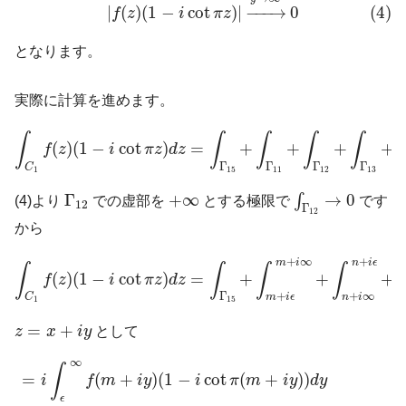
(4)
|
(
)
(
1
−
cot
)
|
−
−−
→
0
f
z
i
π
z
となります。
実際に計算を進めます。
∫
C
1
f
(
z
)
(
1
−
i
cot
π
z
)
d
z
=
∫
Γ
15
+
∫
Γ
11
+
∫
Γ
12
+
∫
Γ
13
+
∫
Γ
14
∫
∫
∫
∫
∫
(
)
(
1
−
cot
)
=
+
+
+
+
f
z
i
π
z
d
z
Γ
Γ
Γ
Γ
C
1
15
11
12
13
∫
Γ
12
→
0
Γ
12
+
∞
Γ
+
∞
→
0
∫
(4)より
での虚部を
とする極限で
です
12
Γ
12
から
∫
C
1
f
(
z
)
(
1
−
i
cot
π
z
)
d
z
=
∫
Γ
15
+
∫
m
+
i
ϵ
m
+
i
∞
+
∫
n
+
i
∞
n
+
i
ϵ
+
∫
Γ
+
∞
+
m
i
n
i
ϵ
∫
∫
∫
∫
(
)
(
1
−
cot
)
=
+
+
+
f
z
i
π
z
d
z
Γ
+
+
∞
C
m
i
ϵ
n
i
1
15
z
=
x
+
i
y
=
+
z
x
i
y
として
=
i
∫
ϵ
∞
f
(
m
+
i
y
)
(
1
−
i
cot
π
(
m
+
i
y
)
)
d
y
−
i
∫
ϵ
∞
f
(
n
+
i
y
)
(
1
−
i
cot
π
(
∞
∫
=
(
+
)
(
1
−
cot
(
+
)
)
i
f
m
i
y
i
π
m
i
y
d
y
ϵ