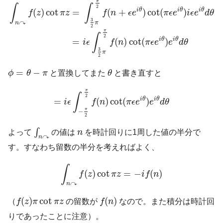
π
∫
∫
2
i
θ
i
θ
i
θ
(
)
cot
(
+
)
cot
(
)
=
f
z
π
z
f
n
ϵ
e
π
ϵ
e
i
ϵ
e
d
θ
3
↷
n
π
2
π
∫
2
i
θ
i
θ
(
)
cot
(
)
=
i
ϵ
f
n
π
ϵ
e
e
d
θ
3
π
2
ϕ
=
θ
−
π
θ
=
−
ϕ
θ
π
と置換してまた
θ
と書き直すと
=
i
ϵ
∫
−
π
2
π
2
f
(
n
)
cot
(
π
ϵ
e
i
θ
)
e
i
θ
d
θ
π
∫
2
i
θ
i
θ
=
(
)
cot
(
)
i
ϵ
f
n
π
ϵ
e
e
d
θ
π
−
2
∫
n
↷
n
∫
よって
の値は
n
を時計回りに1周した値の半分で
↷
n
す。すなわち留数の半分を考えればよく、
∫
n
↷
f
(
z
)
cot
π
z
=
−
i
f
(
n
)
∫
(
)
cot
=
−
(
)
f
z
π
z
i
f
n
↷
n
f
(
z
)
π
cot
π
z
f
(
n
)
(
)
cot
(
)
（
f
z
π
π
z
の留数が
f
n
なので。また積分は時計回
りであったことに注意）。