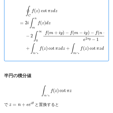
∮
C
f
(
z
)
cot
π
z
d
z
=
2
i
∫
m
n
f
(
z
)
d
z
−
2
∫
0
∞
f
(
m
+
i
y
)
−
f
(
m
−
i
y
)
−
f
(
∮
(
)
cot
f
z
π
z
d
z
C
n
∫
2
(
)
=
i
f
z
d
z
m
∞
(
+
)
−
(
−
)
−
(
+
f
m
i
y
f
m
i
y
f
n
i
y
∫
−
2
2
−
1
π
y
e
0
∫
∫
+
(
)
cot
+
(
)
cot
f
z
π
z
d
z
f
z
π
z
d
z
↷
↷
n
m
半円の積分値
∫
n
↷
f
(
z
)
cot
π
z
∫
(
)
cot
f
z
π
z
↷
n
z
=
n
+
ϵ
e
i
θ
=
+
i
θ
で
z
n
ϵ
e
と置換すると
∫
n
↷
f
(
z
)
cot
π
z
=
∫
3
2
π
π
2
f
(
n
+
ϵ
e
i
θ
)
cot
(
π
ϵ
e
i
θ
)
i
ϵ
e
i
θ
d
θ
=
i
ϵ
∫