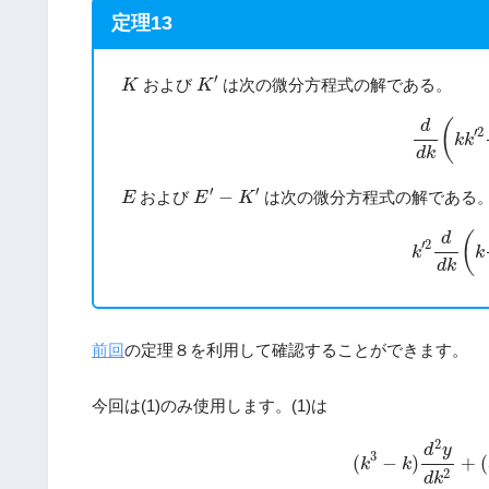
定理13
K
′
K
′
および
は次の微分方程式の解である。
K
K
(1)
d
d
k
(
k
(
d
′
2
k
k
d
k
E
′
−
K
′
E
′
′
−
および
は次の微分方程式の解である
E
E
K
(2)
k
′
2
d
d
(
d
′
2
k
k
d
k
前回
の定理８を利用して確認することができます。
今回は(1)のみ使用します。(1)は
(3)
(
k
3
−
k
)
d
2
y
d
k
2
d
y
3
(
−
)
+
(
k
k
2
d
k