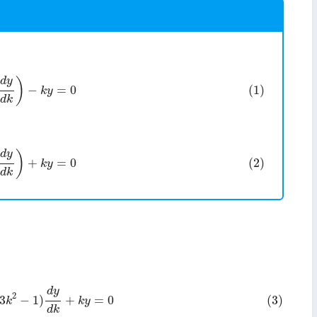
k
′
2
d
y
d
k
)
−
k
y
=
0
d
y
)
−
=
0
(1)
k
y
d
k
。
k
(
k
d
y
d
k
)
+
k
y
=
0
d
y
)
+
=
0
(2)
k
y
d
k
2
+
(
3
k
2
−
1
)
d
y
d
k
+
k
y
=
0
d
y
2
3
−
1
)
+
=
0
(3)
k
k
y
d
k