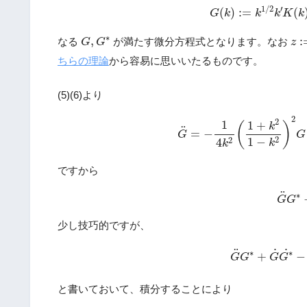
(6)
G
(
k
)
:=
k
1
/
2
k
′
K
1
/
2
′
(
)
:
=
(
G
k
k
k
K
k
z
:
G
,
G
∗
∗
,
:
なる
が満たす微分方程式となります。なお
G
G
z
ちらの理論
から容易に思いいたるものです。
(5)(6)より
G
¨
=
−
1
4
k
2
(
1
+
k
2
1
−
k
2
)
2
2
2
1
1
+
(
)
k
¨
=
−
G
G
2
1
−
2
4
k
k
ですから
G
¨
G
¨
∗
G
G
少し技巧的ですが、
G
¨
G
∗
+
G
˙
G
∗
˙
˙
¨
∗
∗
+
−
G
G
G
G
と書いておいて、積分することにより