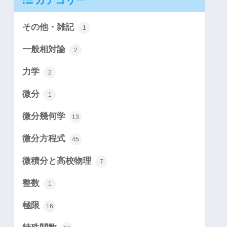
カテゴリー
その他・雑記
1
一般相対論
2
力学
2
微分
1
微分幾何学
13
微分方程式
45
微積分と高校物理
7
整数
1
極限
16