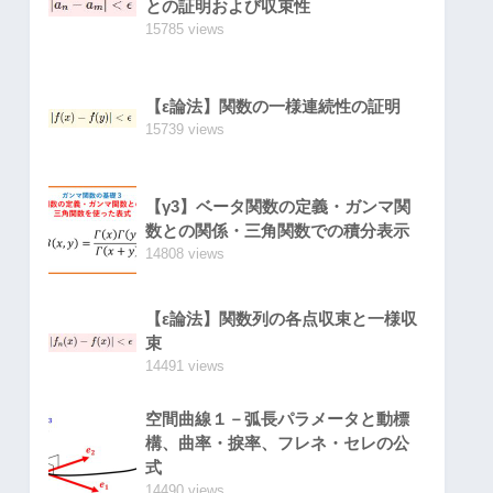
との証明および収束性
15785 views
【ε論法】関数の一様連続性の証明
15739 views
【γ3】ベータ関数の定義・ガンマ関
数との関係・三角関数での積分表示
14808 views
【ε論法】関数列の各点収束と一様収
束
14491 views
空間曲線１－弧長パラメータと動標
構、曲率・捩率、フレネ・セレの公
式
14490 views