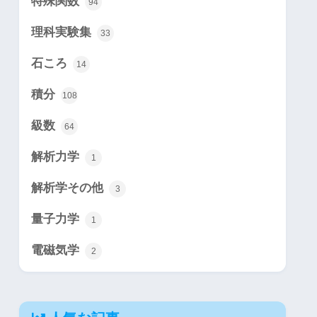
特殊関数
94
理科実験集
33
石ころ
14
積分
108
級数
64
解析力学
1
解析学その他
3
量子力学
1
電磁気学
2