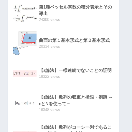
第1種ベッセル関数の積分表示とその
導出
24300 views
曲面の第１基本形式と第２基本形式
20334 views
【ε論法】一様連続でないことの証明
18322 views
【ε論法】数列の収束と極限・例題 ～
εとNを使って～
16348 views
【ε論法】数列がコーシー列であるこ