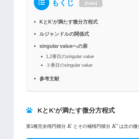
もくじ
[
hide
]
KとK'が満たす微分方程式
ルジャンドルの関係式
singular valueへの扉
1,2番目のsingular value
３番目のsingular value
参考文献
KとK'が満たす微分方程式
K
′
K
′
第1種完全楕円積分
とその補楕円積分
は次の微
K
K