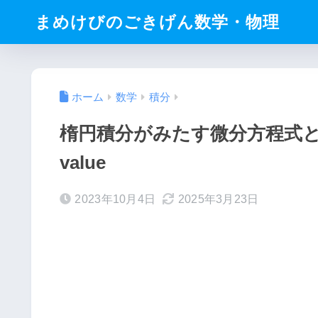
まめけびのごきげん数学・物理
ホーム
数学
積分
楕円積分がみたす微分方程式とル
value
2023年10月4日
2025年3月23日