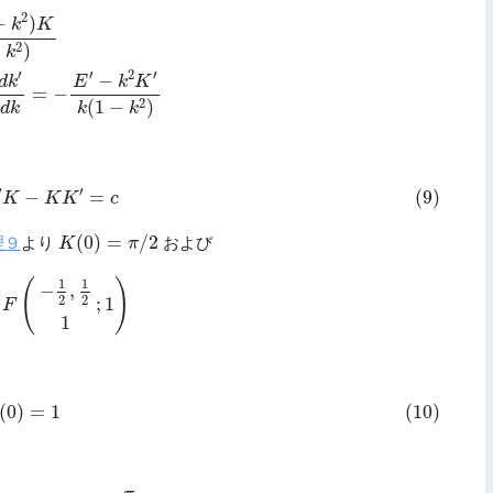
K
k
(
1
−
k
2
)
K
′
˙
=
d
K
(
k
′
)
d
k
′
d
k
′
d
k
=
−
E
′
−
k
2
K
′
k
(
1
−
k
2
)
2
−
)
k
K
2
−
)
k
′
′
2
′
−
d
k
E
k
K
=
−
2
(
1
−
)
d
k
k
k
+
E
′
K
−
K
K
′
=
c
′
′
−
=
(9)
K
K
K
c
K
(
0
)
=
π
/
2
(
0
)
=
/
2
理９
より
および
K
π
2
F
(
−
1
2
,
1
2
1
;
1
)
(
)
1
1
−
,
2
2
;
1
F
1
)
E
′
(
0
)
=
1
(
0
)
=
1
(10)
E
K
′
−
K
K
′
)
=
c
−
π
2