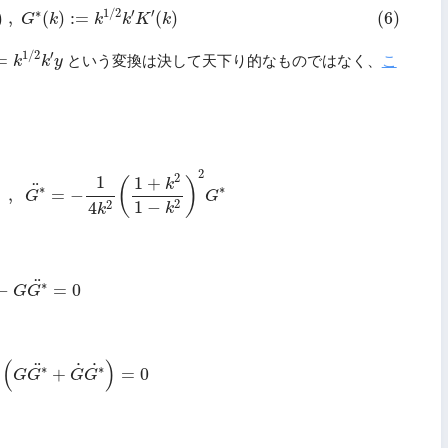
(
k
)
,
G
∗
(
k
)
:=
k
1
/
2
k
′
K
′
(
k
)
∗
1
/
2
′
′
)
,
(
)
:
=
(
)
(6)
G
k
k
k
K
k
=
k
1
/
2
k
′
y
1
/
2
′
=
という変換は決して天下り的なものではなく、
こ
k
k
y
G
,
G
∗
¨
=
−
1
4
k
2
(
1
+
k
2
1
−
k
2
)
2
G
∗
2
2
1
1
+
(
)
k
¨
∗
∗
,
=
−
G
G
2
1
−
2
4
k
k
∗
−
G
G
∗
¨
=
0
¨
∗
−
=
0
G
G
˙
−
(
G
G
∗
¨
+
G
˙
G
∗
˙
)
=
0
(
)
˙
¨
˙
∗
∗
+
=
0
G
G
G
G