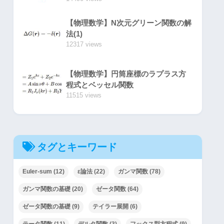
【物理数学】N次元グリーン関数の解
法(1)
12317 views
【物理数学】円筒座標のラプラス方
程式とベッセル関数
11515 views
タグとキーワード
Euler-sum
(12)
ε論法
(22)
ガンマ関数
(78)
ガンマ関数の基礎
(20)
ゼータ関数
(64)
ゼータ関数の基礎
(9)
テイラー展開
(6)
テータ関数
(11)
デルタ関数
(3)
フックス型方程式
(9)