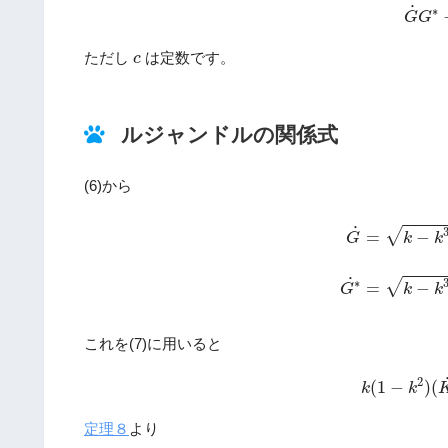
(7)
G
˙
G
˙
∗
G
G
c
ただし
は定数です。
c
ルジャンドルの関係式
(6)から
G
˙
=
k
−
k
3
K
˙
+
1
˙
√
=
−
G
k
k
˙
∗
√
=
−
G
k
k
これを(7)に用いると
(8)
k
(
1
−
k
2
2
(
1
−
)
(
k
k
定理８
より