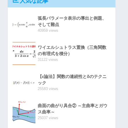
人気な記事
弧長パラメータ表示の導出と例題、
そして難点
40959 views
ワイエルシュトラス置換（三角関数
の有理式を積分）
31122 views
【ε論法】関数の連続性とδのテクニ
ック
25583 views
曲面の曲がり具合② ～主曲率とガウ
ス曲率～
25037 views