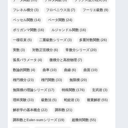
フレネル積分
(3)
フロベニウス法
(7)
フーリエ級数
(9)
ベッセル関数
(14)
ベータ関数
(24)
ポリガンマ関数
(16)
ルジャンドル関数
(16)
一様収束
(5)
二重級数シリーズ
(3)
多重対数関数
(26)
実数
(3)
対数正弦積分
(6)
常微分シリーズ
(20)
弧長パラメータ
(4)
微積分と高校物理
(7)
数論的関数
(4)
曲率
(10)
曲線
(6)
曲面
(10)
楕円積分
(23)
楕円関数
(33)
無限積
(20)
無限積の理論シリーズ
(17)
特殊関数
(176)
玄武岩
(3)
理科実験
(33)
級数法
(5)
蛇紋岩
(3)
複素解析
(55)
解析学の基本概念
(22)
調和数
(21)
調和数とEuler-sumシリーズ
(19)
超幾何関数
(55)