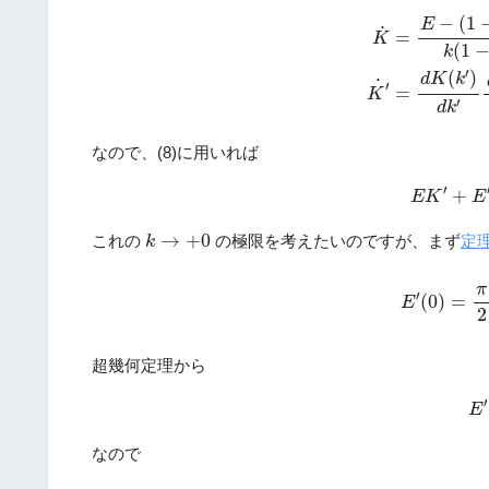
K
˙
=
E
−
(
1
−
k
2
)
−
(
1
E
˙
=
K
(
1
k
′
(
)
d
K
k
˙
′
=
K
′
d
k
なので、(8)に用いれば
(9)
E
K
′
′
+
E
K
E
k
→
+
0
→
+
0
これの
の極限を考えたいのですが、まず
定
k
E
′
(
0
)
=
π
π
′
(
0
)
=
E
2
超幾何定理から
(10
′
E
なので
lim
k
→
+
0
(