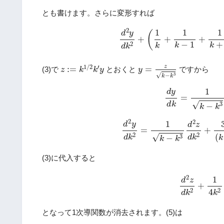
とも書けます。さらに変形すれば
(4)
d
2
y
d
k
2
+
(
1
k
+
1
k
−
1
+
2
1
1
1
(
d
y
+
+
+
−
1
+
2
k
k
k
d
k
z
:=
k
1
/
2
k
′
y
y
=
z
k
−
k
3
1
/
2
′
z
:
=
=
(3)で
とおくと
ですから
z
k
k
y
y
√
3
−
k
k
d
y
d
k
=
1
k
−
k
3
d
z
1
d
y
=
√
d
k
3
−
k
k
d
2
y
d
k
2
=
1
k
−
k
3
d
2
z
d
k
2
+
3
2
2
1
d
y
d
z
=
+
2
2
(
√
d
k
d
k
3
−
k
k
k
(3)に代入すると
(5)
d
2
z
d
k
2
+
1
4
2
1
d
z
+
2
2
4
d
k
k
となって1次導関数が消去されます。(5)は