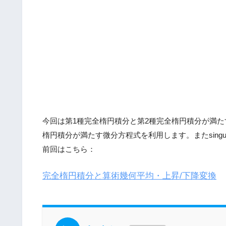
今回は第1種完全楕円積分と第2種完全楕円積分が満
楕円積分が満たす微分方程式を利用します。またsingula
前回はこちら：
完全楕円積分と算術幾何平均・上昇/下降変換