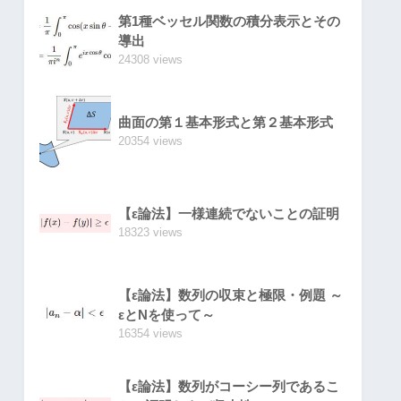
第1種ベッセル関数の積分表示とその
導出
24308 views
曲面の第１基本形式と第２基本形式
20354 views
【ε論法】一様連続でないことの証明
18323 views
【ε論法】数列の収束と極限・例題 ～
εとNを使って～
16354 views
【ε論法】数列がコーシー列であるこ