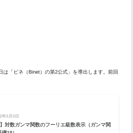
は「ビネ（Binet）の第2公式」を導出します。前回
22年3月3日
18】対数ガンマ関数のフーリエ級数表示（ガンマ関
礎18）