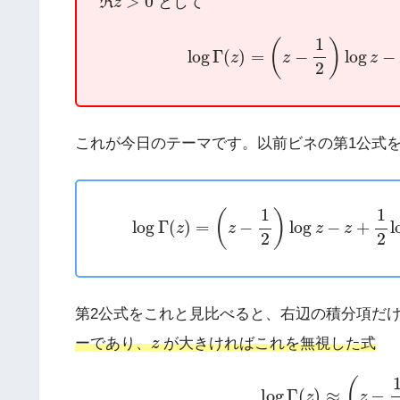
>
0
R
として
z
log
Γ
(
z
)
=
(
z
−
1
2
)
log
z
−
z
+
1
1
(
)
log
Γ
(
)
=
−
log
−
z
z
z
2
これが今日のテーマです。以前ビネの第1公式
log
Γ
(
z
)
=
(
z
−
1
2
)
log
z
−
z
+
1
2
l
1
1
(
)
log
Γ
(
)
=
−
log
−
+
l
z
z
z
z
2
2
第2公式をこれと見比べると、右辺の積分項だ
z
ーであり、
z
が大きければこれを無視した式
log
Γ
(
z
)
≈
(
z
−
1
(
log
Γ
(
)
≈
−
z
z