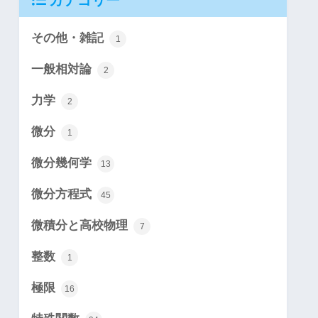
カテゴリー
その他・雑記
1
一般相対論
2
力学
2
微分
1
微分幾何学
13
微分方程式
45
微積分と高校物理
7
整数
1
極限
16