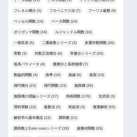
フレネル積分
(3)
フロベニウス法
(7)
フーリエ級数
(9)
ベッセル関数
(14)
ベータ関数
(24)
ポリガンマ関数
(16)
ルジャンドル関数
(16)
一様収束
(5)
二重級数シリーズ
(3)
多重対数関数
(26)
実数
(3)
対数正弦積分
(6)
常微分シリーズ
(20)
弧長パラメータ
(4)
微積分と高校物理
(7)
数論的関数
(4)
曲率
(10)
曲線
(6)
曲面
(10)
楕円積分
(23)
楕円関数
(33)
無限積
(20)
無限積の理論シリーズ
(17)
特殊関数
(176)
玄武岩
(3)
理科実験
(33)
級数法
(5)
蛇紋岩
(3)
複素解析
(55)
解析学の基本概念
(22)
調和数
(21)
調和数とEuler-sumシリーズ
(19)
超幾何関数
(55)