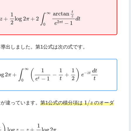
2
log
2
π
+
2
∫
0
∞
arctan
t
z
e
2
π
t
−
1
d
t
t
∞
arctan
1
∫
z
+
log
2
+
2
z
π
d
t
2
2
−
1
π
t
e
0
を導出しました。第1公式は次の式です。
og
2
π
+
∫
0
∞
(
1
e
t
−
1
−
1
t
+
1
2
)
e
−
z
t
d
t
t
∞
1
1
1
(
)
d
t
∫
−
z
t
og
2
+
−
+
π
e
2
−
1
t
t
t
e
0
1
/
z
1
/
けが違っています。
第1公式の積分項は
z
のオーダ
2
)
log
z
−
z
+
1
2
log
2
π
1
1
)
log
−
+
log
2
z
z
π