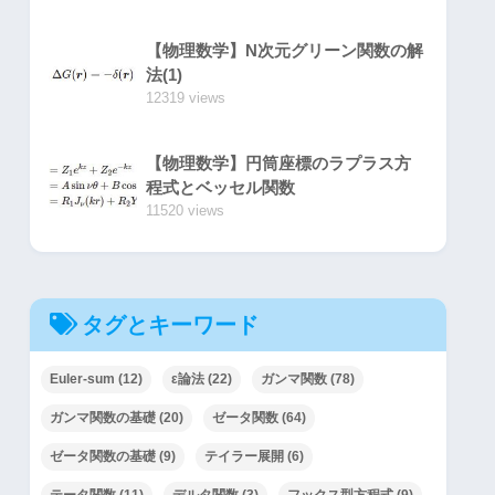
【物理数学】N次元グリーン関数の解
法(1)
12319 views
【物理数学】円筒座標のラプラス方
程式とベッセル関数
11520 views
タグとキーワード
Euler-sum
(12)
ε論法
(22)
ガンマ関数
(78)
ガンマ関数の基礎
(20)
ゼータ関数
(64)
ゼータ関数の基礎
(9)
テイラー展開
(6)
テータ関数
(11)
デルタ関数
(3)
フックス型方程式
(9)