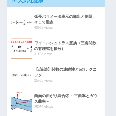
人気な記事
弧長パラメータ表示の導出と例題、
そして難点
40963 views
ワイエルシュトラス置換（三角関数
の有理式を積分）
31152 views
【ε論法】関数の連続性とδのテクニ
ック
25585 views
曲面の曲がり具合② ～主曲率とガウ
ス曲率～
25050 views