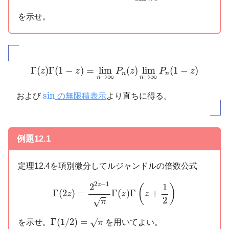
を示せ。
Γ
(
z
)
Γ
(
1
−
z
)
=
lim
n
→
∞
P
n
(
z
)
lim
n
→
∞
P
n
(
1
−
z
)
Γ
(
)
Γ
(
1
−
)
=
lim
(
)
lim
(
1
−
)
z
z
P
z
P
z
n
n
→
∞
→
∞
n
n
sin
sin
および
の無限積表示
より直ちに得る。
例題12.1
定理12.4を項別微分してルジャンドルの倍数公式
Γ
(
2
z
)
=
2
2
z
−
1
π
Γ
(
z
)
Γ
(
z
+
1
2
)
2
−
1
2
z
1
(
)
Γ
(
2
)
=
Γ
(
)
Γ
+
z
z
z
2
√
π
Γ
(
1
/
2
)
=
π
Γ
(
1
/
2
)
=
√
を示せ。
を用いてよい。
π