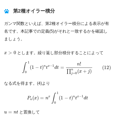
第2種オイラー積分
ガンマ関数といえば、第2種オイラー積分による表示が有
名です。本記事での定義(5)がそれと一致するかを確認し
ましょう。
x
>
0
>
0
x
とします。繰り返し部分積分することによって
(12)
∫
0
1
(
1
−
t
)
n
t
x
−
1
d
t
=
n
!
∏
j
=
0
n
(
x
+
j
)
1
!
n
∫
−
1
n
x
(
1
−
)
=
(12)
t
t
d
t
n
(
+
)
∏
x
j
0
=
0
j
なる式を得ます。(4)より
P
n
(
x
)
=
n
x
∫
0
1
(
1
−
t
)
n
t
x
−
1
d
t
1
∫
−
1
x
n
x
(
)
=
(
1
−
)
P
x
n
t
t
d
t
n
0
u
=
n
t
=
u
n
t
と置換して