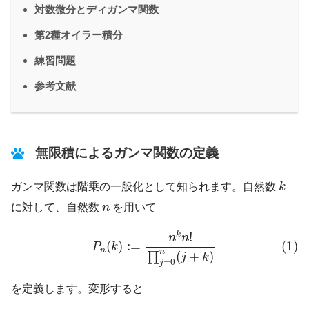
対数微分とディガンマ関数
第2種オイラー積分
練習問題
参考文献
無限積によるガンマ関数の定義
k
ガンマ関数は階乗の一般化として知られます。自然数
k
n
に対して、自然数
n
を用いて
(1)
P
n
(
k
)
:=
n
k
n
!
∏
j
=
0
n
(
j
+
k
)
!
k
n
n
(
)
:
=
(1)
P
k
n
n
(
+
)
∏
j
k
=
0
j
を定義します。変形すると