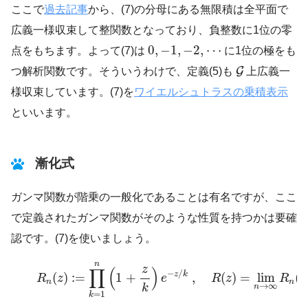
ここで
過去記事
から、(7)の分母にある無限積は全平面で
広義一様収束して整関数となっており、負整数に1位の零
0
,
−
1
,
−
2
,
⋯
0
,
−
1
,
−
2
,
⋯
点をもちます。よって(7)は
に1位の極をも
G
G
つ解析関数です。そういうわけで、定義(5)も
上広義一
様収束しています。(7)を
ワイエルシュトラスの乗積表示
といいます。
漸化式
ガンマ関数が階乗の一般化であることは有名ですが、ここ
で定義されたガンマ関数がそのような性質を持つかは要確
認です。(7)を使いましょう。
(8)
R
n
(
z
)
:=
∏
k
=
1
n
(
1
+
z
k
)
e
−
z
/
k
,
R
(
z
)
=
lim
n
→
∞
R
n
(
n
z
∏
(
)
−
/
z
k
(
)
:
=
1
+
,
(
)
=
lim
(
R
z
e
R
z
R
z
n
n
→
∞
n
k
=
1
k