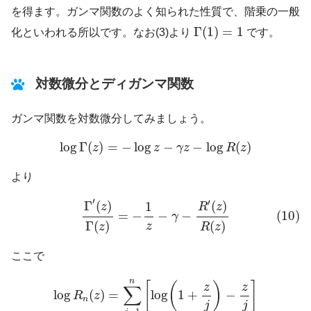
を得ます。ガンマ関数のよく知られた性質で、階乗の一般
Γ
(
1
)
=
1
Γ
(
1
)
=
1
化といわれる所以です。なお(3)より
です。
対数微分とディガンマ関数
ガンマ関数を対数微分してみましょう。
log
Γ
(
z
)
=
−
log
z
−
γ
z
−
log
R
(
z
)
log
Γ
(
)
=
−
log
−
−
log
(
)
z
z
γ
z
R
z
より
(10)
Γ
′
(
z
)
Γ
(
z
)
=
−
1
z
−
γ
−
R
′
(
z
)
R
(
z
)
′
′
Γ
(
)
(
)
1
z
R
z
(10)
=
−
−
−
γ
Γ
(
)
(
)
z
z
R
z
ここで
log
R
n
(
z
)
=
∑
j
=
1
n
[
log
(
1
+
z
j
)
−
z
j
]
n
[
(
)
]
z
z
∑
log
(
)
=
log
1
+
−
R
z
n
j
j