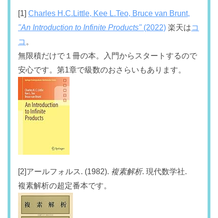
[1]
Charles H.C.Little, Kee L.Teo, Bruce van Brunt,
"An Introduction to Infinite Products"
(2022)
楽天は
コ
コ
。
無限積だけで１冊の本。入門からスタートするので
安心です。第1章で級数のおさらいもあります。
[2]アールフォルス. (1982).
複素解析
. 現代数学社.
複素解析の超定番本です。