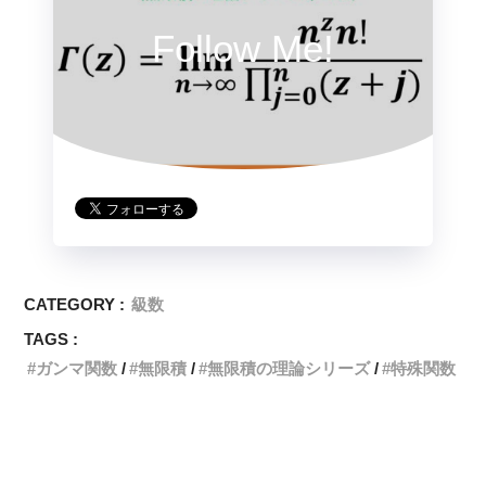
Follow Me!
CATEGORY :
級数
TAGS :
ガンマ関数
無限積
無限積の理論シリーズ
特殊関数