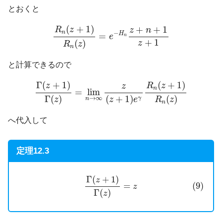
とおくと
R
n
(
z
+
1
)
R
n
(
z
)
=
e
−
H
n
z
+
n
+
1
z
+
1
(
+
1
)
+
+
1
R
z
z
n
n
−
H
=
e
n
+
1
(
)
z
R
z
n
と計算できるので
Γ
(
z
+
1
)
Γ
(
z
)
=
lim
n
→
∞
z
(
z
+
1
)
e
γ
R
n
(
z
+
1
)
R
n
(
z
)
Γ
(
+
1
)
(
+
1
)
z
R
z
z
n
=
lim
Γ
(
)
(
+
1
)
(
)
→
∞
γ
n
z
z
e
R
z
n
へ代入して
定理12.3
(9)
Γ
(
z
+
1
)
Γ
(
z
)
=
z
Γ
(
+
1
)
z
=
(9)
z
Γ
(
)
z