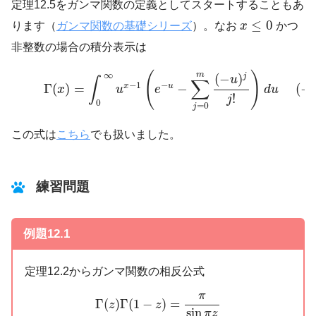
定理12.5をガンマ関数の定義としてスタートすることもあ
x
≤
0
≤
0
ります（
ガンマ関数の基礎シリーズ
）。なお
x
かつ
非整数の場合の積分表示は
(16)
Γ
(
x
)
=
∫
0
∞
u
x
−
1
(
e
−
u
−
∑
j
=
0
m
(
−
u
)
j
j
!
)
d
u
(
∞
(
)
m
(
−
)
j
u
∫
∑
−
1
−
x
u
Γ
(
)
=
−
(
−
x
u
e
d
u
!
j
0
=
0
j
この式は
こちら
でも扱いました。
練習問題
例題12.1
定理12.2からガンマ関数の相反公式
Γ
(
z
)
Γ
(
1
−
z
)
=
π
sin
π
z
π
Γ
(
)
Γ
(
1
−
)
=
z
z
sin
π
z