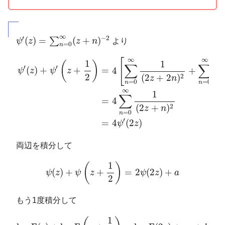
ψ
′
(
z
)
=
∑
n
=
0
∞
(
z
+
n
)
−
2
∞
′
−
2
(
)
=
(
+
)
∑
ψ
z
z
n
より
=
0
n
ψ
′
(
z
)
+
ψ
′
(
z
+
1
2
)
=
4
[
∑
n
=
0
∞
1
(
2
z
+
2
n
)
2
+
∑
n
=
0
∞
1
(
2
z
∞
∞
[
1
1
(
)
∑
∑
′
′
(
)
+
+
=
4
+
ψ
z
ψ
z
2
2
(
2
+
2
)
(
2
z
n
=
0
=
0
n
n
∞
1
∑
4
=
2
(
2
+
)
z
n
=
0
n
′
=
4
(
2
)
ψ
z
両辺を積分して
ψ
(
z
)
+
ψ
(
z
+
1
2
)
=
2
ψ
(
2
z
)
+
a
1
(
)
(
)
+
+
=
2
(
2
)
+
ψ
z
ψ
z
ψ
z
a
2
もう1度積分して
log
Γ
(
z
)
+
log
Γ
(
z
+
1
2
)
=
log
Γ
(
2
z
)
+
a
z
+
b
1