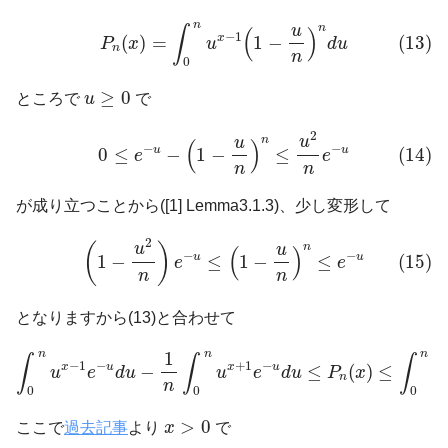
(13)
P
n
(
x
)
=
∫
0
n
u
x
−
1
(
1
−
u
n
)
n
d
u
n
n
u
∫
(
)
−
1
x
(
)
=
1
−
(13)
P
x
u
d
u
n
n
0
u
≥
0
≥
0
ところで
u
で
(14)
0
≤
e
−
u
−
(
1
−
u
n
)
n
≤
u
2
n
e
−
u
2
u
n
u
(
)
−
−
u
u
(14)
0
≤
−
1
−
≤
e
e
n
n
が成り立つことから([1] Lemma3.1.3)、少し変形して
(15)
(
1
−
u
2
n
)
e
−
u
≤
(
1
−
u
n
)
n
≤
e
−
u
2
(
)
u
n
u
(
)
−
−
u
u
(15)
1
−
≤
1
−
≤
e
e
n
n
となりますから(13)と合わせて
∫
0
n
u
x
−
1
e
−
u
d
u
−
1
n
∫
0
n
u
x
+
1
e
−
u
d
u
≤
P
n
(
x
)
≤
∫
0
n
u
x
−
n
n
n
1
∫
∫
∫
−
1
−
+
1
−
x
u
x
u
−
≤
(
)
≤
u
e
d
u
u
e
d
u
P
x
u
n
n
0
0
0
x
>
0
>
0
ここで
過去記事
より
x
で