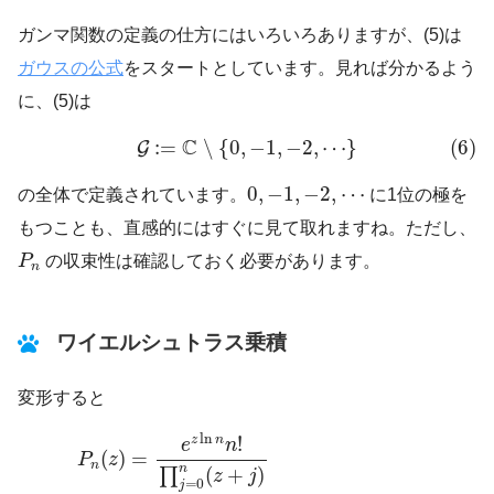
ガンマ関数の定義の仕方にはいろいろありますが、(5)は
ガウスの公式
をスタートとしています。見れば分かるよう
に、(5)は
(6)
G
:=
C
∖
{
0
,
−
1
,
−
2
,
⋯
}
C
:
=
∖
{
0
,
−
1
,
−
2
,
⋯
}
(6)
G
0
,
−
1
,
−
2
,
⋯
0
,
−
1
,
−
2
,
⋯
の全体で定義されています。
に1位の極を
もつことも、直感的にはすぐに見て取れますね。ただし、
P
n
P
の収束性は確認しておく必要があります。
n
ワイエルシュトラス乗積
変形すると
P
n
(
z
)
=
e
z
ln
n
n
!
∏
j
=
0
n
(
z
+
j
)
=
e
z
ln
n
n
!
z
∏
j
=
1
n
(
z
+
j
ln
!
z
n
e
n
(
)
=
P
z
n
n
(
+
)
∏
z
j
=
0
j