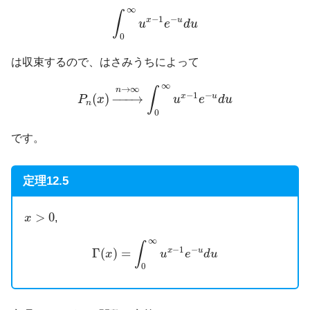
∫
0
∞
u
x
−
1
e
−
u
d
u
∞
∫
−
1
−
x
u
u
e
d
u
0
は収束するので、はさみうちによって
P
n
(
x
)
→
n
→
∞
∫
0
∞
u
x
−
1
e
−
u
d
u
∞
→
∞
n
∫
−
1
−
x
u
(
)
−
−−
→
P
x
u
e
d
u
n
0
です。
定理12.5
x
>
0
>
0
,
x
Γ
(
x
)
=
∫
0
∞
u
x
−
1
e
−
u
d
u
∞
∫
−
1
−
Γ
(
)
=
x
u
x
u
e
d
u
0