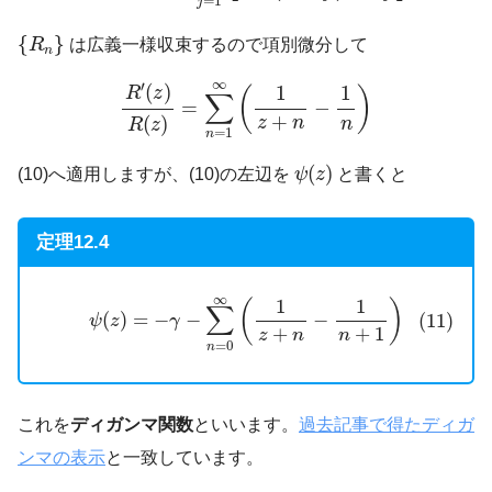
=
1
j
{
R
n
}
{
}
R
は広義一様収束するので項別微分して
n
R
′
(
z
)
R
(
z
)
=
∑
n
=
1
∞
(
1
z
+
n
−
1
n
)
∞
′
(
)
1
1
R
z
(
)
∑
=
−
+
(
)
z
n
n
R
z
=
1
n
ψ
(
z
)
(
)
(10)へ適用しますが、(10)の左辺を
ψ
z
と書くと
定理12.4
(11)
ψ
(
z
)
=
−
γ
−
∑
n
=
0
∞
(
1
z
+
n
−
1
n
+
1
)
∞
1
1
(
)
∑
(
)
=
−
−
−
(11)
ψ
z
γ
+
+
1
z
n
n
=
0
n
これを
ディガンマ関数
といいます。
過去記事で得たディガ
ンマの表示
と一致しています。