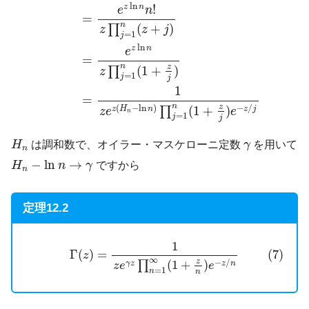
ln
!
z
n
e
n
=
n
(
+
)
∏
z
z
j
=
1
j
ln
z
n
e
=
n
z
(
1
+
)
∏
z
=
1
j
j
1
=
n
z
(
−
ln
)
−
/
(
1
+
)
∏
z
H
n
z
j
z
e
e
n
=
1
j
j
H
n
γ
H
は調和数で、オイラー・マスケローニ定数
γ
を用いて
n
H
n
−
ln
n
→
γ
−
ln
→
H
n
γ
ですから
n
定理12.2
(7)
Γ
(
z
)
=
1
z
e
γ
z
∏
n
=
1
∞
(
1
+
z
n
)
e
−
z
/
n
1
(7)
Γ
(
)
=
z
∞
−
/
z
(
1
+
)
∏
z
n
γ
z
z
e
e
=
1
n
n