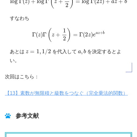
(
)
log
Γ
(
)
+
log
Γ
+
=
log
Γ
(
2
)
+
+
z
z
z
a
z
b
2
すなわち
Γ
(
z
)
Γ
(
z
+
1
2
)
=
Γ
(
2
z
)
e
a
z
+
b
1
(
)
+
a
z
b
Γ
(
)
Γ
+
=
Γ
(
2
)
z
z
z
e
2
z
=
1
,
1
/
2
a
,
b
=
1
,
1
/
2
,
あとは
z
を代入して
a
b
を決定するとよ
い。
次回はこちら：
【13】素数が無限積と級数をつなぐ（完全乗法的関数）
参考文献