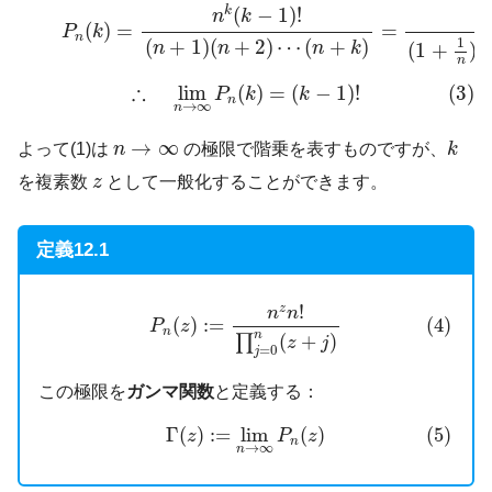
(2)
P
n
(
k
)
=
n
k
(
k
−
1
)
!
(
n
+
1
)
(
n
+
2
)
⋯
(
n
+
k
)
=
(
k
−
1
)
!
(
1
+
(
−
1
)
!
k
n
k
(
)
=
=
P
k
n
1
(
+
1
)
(
+
2
)
⋯
(
+
)
n
n
n
k
(
1
+
)
(
n
(3)
∴
lim
n
→
∞
P
n
(
k
)
=
(
k
−
1
)
!
∴
lim
(
)
=
(
−
1
)
!
(3)
P
k
k
n
→
∞
n
k
n
→
∞
→
∞
よって(1)は
n
の極限で階乗を表すものですが、
k
z
を複素数
z
として一般化することができます。
定義12.1
(4)
P
n
(
z
)
:=
n
z
n
!
∏
j
=
0
n
(
z
+
j
)
!
z
n
n
(
)
:
=
(4)
P
z
n
n
(
+
)
∏
z
j
=
0
j
この極限を
ガンマ関数
と定義する：
(5)
Γ
(
z
)
:=
lim
n
→
∞
P
n
(
z
)
Γ
(
)
:
=
lim
(
)
(5)
z
P
z
n
→
∞
n