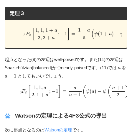
定理３
(11)
3
F
2
[
1
,
1
,
1
+
a
2
,
2
+
a
;
−
1
]
=
1
+
a
a
(
ψ
(
1
+
a
)
−
ψ
(
1
+
1
,
1
,
1
+
[
]
a
a
(
(
=
(
1
+
)
−
1
;
−
1
ψ
a
ψ
F
3
2
2
,
2
+
a
a
起点となった(8)の左辺はwell-poisedです。また(11)の左辺は
a
Saalschützian(balanced)かつnearly-poisedです。(11)では
を
a
a
−
1
−
1
としてもいいでしょう。
a
(11')
3
F
2
[
1
,
1
,
a
2
,
1
+
a
;
−
1
]
=
a
a
−
1
(
ψ
(
a
)
−
ψ
(
a
+
1
2
)
)
1
,
1
,
+
1
[
]
(
(
)
a
a
a
=
;
−
1
(
)
−
F
ψ
a
ψ
3
2
−
1
2
2
,
1
+
a
a
Watsonの定理による4F3公式の導出
次に起点となるのは
Watsonの定理
です。