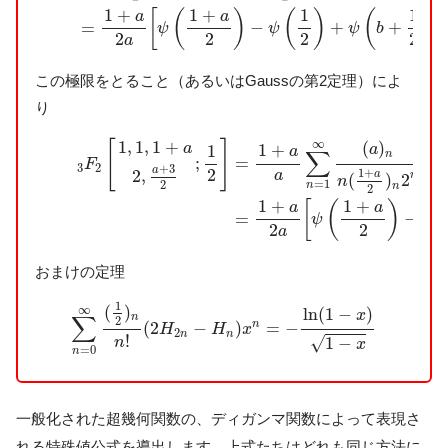
1
+
1
+
1
1
[
(
)
(
)
(
)
a
a
−
+
+
=
ψ
ψ
ψ
b
2
2
2
2
a
この極限をとること（あるいはGaussの第2定理）によ
り
3
F
2
[
1
,
1
,
1
+
a
2
,
a
+
3
2
;
1
2
]
=
1
+
a
a
∑
n
=
1
∞
(
a
)
n
n
(
1
+
a
2
)
n
2
∞
1
,
1
,
1
+
[
]
(
)
1
+
a
1
a
a
∑
n
=
;
F
3
2
+
3
a
2
2
,
1
+
a
a
n
(
)
2
n
=
1
2
n
n
2
1
+
1
+
[
(
)
a
a
−
=
ψ
ψ
2
2
a
おまけの定理
∑
n
=
0
∞
(
1
2
)
n
n
!
(
2
H
2
n
−
H
n
)
x
n
=
−
ln
(
1
−
x
)
1
−
x
1
(
)
∞
ln
(
1
−
)
x
∑
n
2
n
(
2
−
)
=
−
H
H
x
2
n
n
!
√
1
−
n
x
=
0
n
一般化された超幾何関数の、ディガンマ関数によって表現さ
れる特殊値公式を導出します。上式たちはどれも同じ方法に