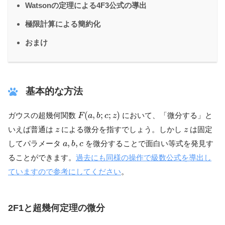
Watsonの定理による4F3公式の導出
極限計算による簡約化
おまけ
基本的な方法
F
(
a
,
b
;
c
;
z
)
(
,
;
;
)
ガウスの超幾何関数
において、「微分する」と
F
a
b
c
z
z
z
いえば普通は
による微分を指すでしょう。しかし
は固定
z
z
a
,
b
,
c
,
,
してパラメータ
を微分することで面白い等式を発見す
a
b
c
ることができます。
過去にも同様の操作で級数公式を導出し
ていますので参考にしてください
。
2F1と超幾何定理の微分