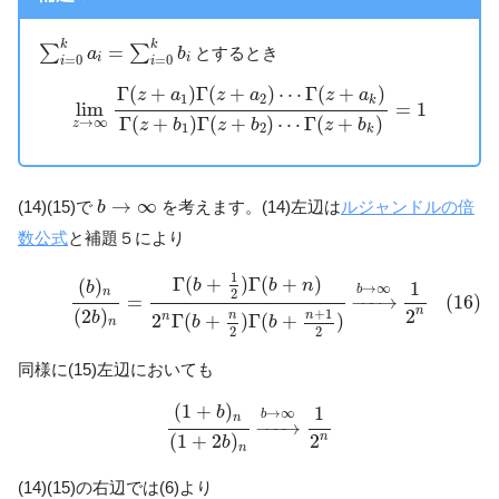
∑
i
=
0
k
a
i
=
∑
i
=
0
k
b
i
k
k
=
∑
∑
とするとき
a
b
i
i
=
0
=
0
i
i
lim
z
→
∞
Γ
(
z
+
a
1
)
Γ
(
z
+
a
2
)
⋯
Γ
(
z
+
a
k
)
Γ
(
z
+
b
1
)
Γ
(
z
+
b
Γ
(
+
)
Γ
(
+
)
⋯
Γ
(
+
)
z
a
z
a
z
a
1
2
k
lim
=
1
Γ
(
+
)
Γ
(
+
)
⋯
Γ
(
+
)
→
∞
z
b
z
b
z
b
z
1
2
k
b
→
∞
→
∞
(14)(15)で
を考えます。(14)左辺は
ルジャンドルの倍
b
数公式
と補題５により
(16)
(
b
)
n
(
2
b
)
n
=
Γ
(
b
+
1
2
)
Γ
(
b
+
n
)
2
n
Γ
(
b
+
n
2
)
Γ
(
b
+
n
+
1
2
)
→
b
1
Γ
(
+
)
Γ
(
+
)
(
)
b
b
n
1
b
→
∞
b
n
2
(16)
=
−
−−
→
n
(
2
)
2
+
1
b
n
n
n
2
Γ
(
+
)
Γ
(
+
)
b
b
n
2
2
同様に(15)左辺においても
(
1
+
b
)
n
(
1
+
2
b
)
n
→
b
→
∞
1
2
n
(
1
+
)
1
b
→
∞
b
n
−
−−
→
n
(
1
+
2
)
2
b
n
(14)(15)の右辺では(6)より