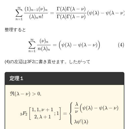
(3)
∑
n
=
1
∞
(
1
)
n
−
1
(
ν
)
n
(
λ
)
n
n
!
=
Γ
(
λ
)
Γ
(
λ
−
ν
)
Γ
(
λ
)
Γ
(
λ
−
ν
)
(
ψ
(
λ
)
∞
(
1
)
(
)
Γ
(
)
Γ
(
−
)
ν
λ
λ
ν
∑
−
1
n
n
=
(
(
)
−
(
−
)
)
ψ
λ
ψ
λ
ν
(
)
!
Γ
(
)
Γ
(
−
)
λ
n
λ
λ
ν
n
=
1
n
整理すると
(4)
∑
n
=
1
∞
(
ν
)
n
n
(
λ
)
n
=
(
ψ
(
λ
)
−
ψ
(
λ
−
ν
)
)
∞
(
)
ν
∑
(
)
n
=
(
)
−
(
−
)
(4)
ψ
λ
ψ
λ
ν
(
)
n
λ
n
=
1
n
(4)の左辺は3F2に書き直せます。したがって
定理１
R
(
λ
−
ν
)
>
0
(
−
)
>
0
,
R
λ
ν
⎧
⎪

(5)
3
F
2
[
1
,
1
,
ν
+
1
2
,
λ
+
1
;
1
]
=
{
λ
ν
(
ψ
(
λ
)
−
ψ
(
λ
−
ν
)
)
(
ν
≠
0
)
λ
⎪
λ
(
)
(
)
−
(
−
)
ψ
λ
ψ
λ
ν
⎨
1
,
1
,
+
1
[
]
ν
ν
;
1
=
⎪

F
⎩
⎪
3
2
2
,
+
1
λ
′
(
)
λ
ψ
λ