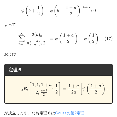
ψ
(
b
+
1
2
)
−
ψ
(
b
+
1
−
a
2
)
→
b
→
∞
0
1
1
−
(
)
(
)
→
∞
a
b
+
−
+
−
−−
→
0
ψ
b
ψ
b
2
2
よって
(17)
∑
n
=
1
∞
2
(
a
)
n
n
(
1
+
a
2
)
n
2
n
=
ψ
(
1
+
a
2
)
−
ψ
(
1
2
)
∞
2
(
)
1
+
1
a
(
)
(
)
a
∑
n
=
−
(17)
ψ
ψ
2
2
1
+
a
n
(
)
2
n
=
1
n
n
2
および
定理６
(18)
3
F
2
[
1
,
1
,
1
+
a
2
,
a
+
3
2
;
1
2
]
=
1
+
a
2
a
[
ψ
(
1
+
a
2
)
−
1
,
1
,
1
+
[
]
a
1
1
+
1
+
[
(
)
a
a
;
=
−
F
ψ
ψ
3
2
+
3
a
2
2
2
2
,
a
2
が成立します。なお定理６は
Gaussの第2定理