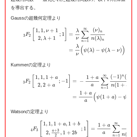
を導出する。
Gaussの超幾何定理より
3
F
2
[
1
,
1
,
ν
+
1
2
,
λ
+
1
;
1
]
=
λ
ν
∑
n
=
1
∞
(
ν
)
n
n
(
λ
)
n
(A)
=
λ
ν
(
ψ
(
λ
)
∞
(
)
1
,
1
,
+
1
ν
[
]
λ
ν
∑
n
=
;
1
F
3
2
2
,
+
1
(
)
ν
λ
n
λ
n
=
1
n
λ
(
)
=
(
)
−
(
−
)
(A
ψ
λ
ψ
λ
ν
ν
Kummerの定理より
3
F
2
[
1
,
1
,
1
+
a
2
,
2
+
a
;
−
1
]
=
−
1
+
a
a
∑
n
=
1
∞
(
−
1
)
n
(
a
)
n
n
(
1
+
∞
(
−
1
)
(
)
n
1
,
1
,
1
+
1
+
a
[
]
a
a
∑
n
=
;
−
1
−
F
3
2
2
,
2
+
(
1
+
)
a
a
n
a
n
=
1
n
1
+
a
(
(
=
(
1
+
)
−
1
ψ
a
ψ
a
Watsonの定理より
4
F
3
[
1
,
1
,
1
+
a
,
1
+
b
2
,
a
+
3
2
,
1
+
2
b
;
1
]
=
1
+
a
a
∑
n
=
1
∞
(
a
)
n
(
b
1
,
1
,
1
+
,
1
+
∞
[
]
(
)
a
b
1
+
a
a
∑
;
1
=
F
4
3
+
3
a
2
,
,
1
+
2
1
+
a
b
a
(
n
=
1
2
n
2