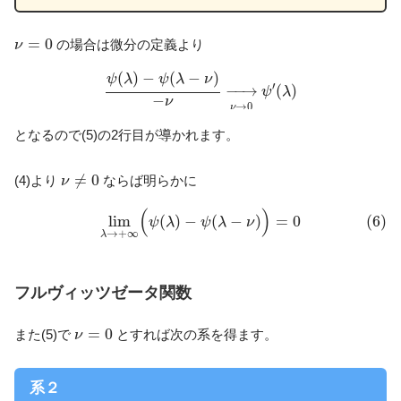
ν
=
0
=
0
の場合は微分の定義より
ν
ψ
(
λ
)
−
ψ
(
λ
−
ν
)
−
ν
→
ν
→
0
ψ
′
(
λ
)
(
)
−
(
−
)
ψ
λ
ψ
λ
ν
′
−
−
→
(
)
ψ
λ
−
ν
→
0
ν
となるので(5)の2行目が導かれます。
ν
≠
0
≠
0
(4)より
ならば明らかに
ν
(6)
lim
λ
→
+
∞
(
ψ
(
λ
)
−
ψ
(
λ
−
ν
)
)
=
0
(
)
(6)
lim
(
)
−
(
−
)
=
0
ψ
λ
ψ
λ
ν
→
+
∞
λ
フルヴィッツゼータ関数
ν
=
0
=
0
また(5)で
とすれば次の系を得ます。
ν
系２