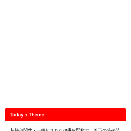
Today's Theme
超幾何関数・一般化された超幾何関数の、以下の特殊値