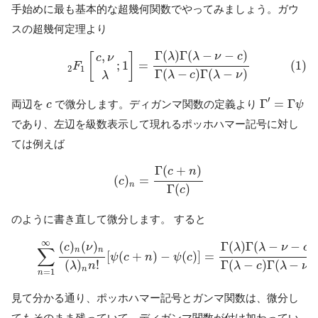
手始めに最も基本的な超幾何関数でやってみましょう。ガウ
スの超幾何定理より
(1)
2
F
1
[
c
,
ν
λ
;
1
]
=
Γ
(
λ
)
Γ
(
λ
−
ν
−
c
)
Γ
(
λ
−
c
)
Γ
(
λ
−
ν
)
Γ
(
)
Γ
(
−
−
)
,
λ
λ
ν
c
[
]
c
ν
;
1
=
(1)
F
2
1
Γ
(
−
)
Γ
(
−
)
λ
c
λ
ν
λ
Γ
′
=
Γ
ψ
′
c
Γ
=
Γ
両辺を
で微分します。ディガンマ関数の定義より
c
ψ
であり、左辺を級数表示して現れるポッホハマー記号に対し
ては例えば
(
c
)
n
=
Γ
(
c
+
n
)
Γ
(
c
)
Γ
(
+
)
c
n
(
)
=
c
n
Γ
(
)
c
のように書き直して微分します。 すると
(2)
∑
n
=
1
∞
(
c
)
n
(
ν
)
n
(
λ
)
n
n
!
[
ψ
(
c
+
n
)
−
ψ
(
c
)
]
=
Γ
(
λ
)
Γ
(
λ
−
ν
−
c
)
Γ
(
∞
(
)
(
)
Γ
(
)
Γ
(
−
−
)
c
ν
λ
λ
ν
c
∑
n
n
[
(
+
)
−
(
)
]
=
ψ
c
n
ψ
c
(
)
!
Γ
(
−
)
Γ
(
−
)
λ
n
λ
c
λ
ν
n
=
1
n
見て分かる通り、ポッホハマー記号とガンマ関数は、微分し
てもそのまま残っていて、ディガンマ関数が付け加わってい