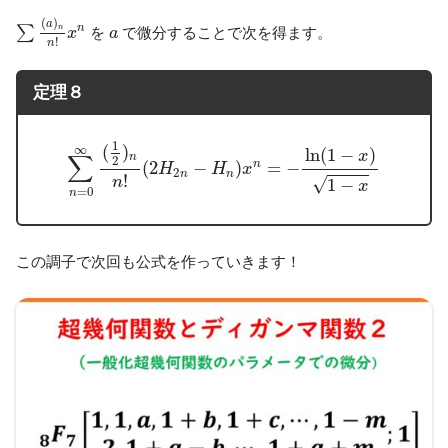
∑
(
a
)
n
n
!
x
n
(
)
a
a
n
n
∑
を
で微分することで次を得ます。
x
a
!
n
定理８
∑
n
=
0
∞
(
1
2
)
n
n
!
(
2
H
2
n
−
H
n
)
x
n
=
−
ln
(
1
−
x
)
1
−
x
1
(
)
∞
ln
(
1
−
)
x
∑
n
2
(
2
−
)
=
−
n
H
H
x
2
n
n
!
√
n
1
−
x
=
0
n
この調子で次回も公式を作っていきます！