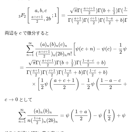
(12)
3
F
2
[
a
,
b
,
c
a
+
c
+
1
2
,
2
b
;
1
]
=
π
Γ
(
a
+
c
+
1
2
)
Γ
(
b
+
1
2
)
Γ
(
1
−
a
+
+
1
1
−
1
a
c
a
Γ
(
)
Γ
(
+
)
Γ
(
,
,
√
[
]
π
b
a
b
c
2
2
2
;
1
=
F
3
2
+
+
1
a
c
,
2
+
1
+
1
1
−
b
a
c
a
Γ
(
)
Γ
(
)
Γ
(
+
)
Γ
(
b
2
2
2
2
c
両辺を
で微分すると
c
∑
n
=
1
∞
(
a
)
n
(
b
)
n
(
c
)
n
(
a
+
c
+
1
2
)
n
(
2
b
)
n
n
!
[
ψ
(
c
+
n
)
−
ψ
(
c
)
−
1
2
∞
(
)
(
)
(
)
1
a
b
c
[
(
∑
n
n
n
(
+
)
−
(
)
−
ψ
c
n
ψ
c
ψ
2
+
+
1
a
c
(
)
(
2
)
!
b
n
=
1
n
n
n
2
+
+
1
1
−
−
1
a
c
a
c
Γ
(
)
Γ
(
+
)
Γ
(
+
)
√
π
b
b
2
2
2
=
+
1
+
1
1
−
1
−
a
c
a
c
Γ
(
)
Γ
(
)
Γ
(
+
)
Γ
(
+
)
b
b
2
2
2
2
1
+
+
1
1
1
−
−
[
(
)
(
a
c
a
c
×
−
+
ψ
ψ
b
2
2
2
2
c
→
0
→
0
として
c
(14)
∑
n
=
1
∞
(
a
)
n
(
b
)
n
n
(
1
+
a
2
)
n
(
2
b
)
n
=
ψ
(
1
+
a
2
)
−
ψ
(
∞
(
)
(
)
1
+
1
a
b
(
)
(
)
(
a
∑
n
n
=
−
+
ψ
ψ
ψ
2
2
1
+
a
(
)
(
2
)
n
b
=
1
n
n
n
2