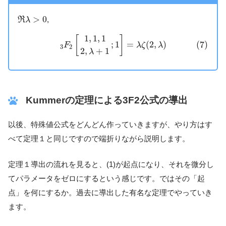
R
λ
>
0
>
0
,
R
λ
(7)
3
F
2
[
1
,
1
,
1
2
,
λ
+
1
;
1
]
=
λ
ζ
(
2
,
λ
)
1
,
1
,
1
[
]
(7)
;
1
=
(
2
,
)
F
λ
ζ
λ
3
2
2
,
+
1
λ
Kummerの定理による3F2公式の導出
以後、特殊値公式をどんどん作っていきますが、やり方はす
べて定理１と同じですので端折りながら説明します。
定理１導出の流れを見ると、(1)が起点になり、それを微分し
てパラメータをゼロにするという感じです。ではその「起
点」を何にするか。過去に導出した有名な定理でやっていき
ます。