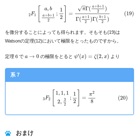
(19)
2
F
1
[
a
,
b
a
+
b
+
1
2
;
1
2
]
=
π
Γ
(
a
+
b
+
1
2
)
Γ
(
a
+
1
2
)
Γ
(
b
+
1
2
)
+
+
1
a
b
Γ
(
)
√
,
[
]
π
a
b
1
2
;
=
(19)
F
2
1
+
+
1
a
b
2
+
1
+
1
b
a
Γ
(
)
Γ
(
)
2
2
2
を微分することによっても得られます。そもそも(19)は
Watsonの定理(12)において極限をとったものですから。
ψ
′
(
x
)
=
ζ
(
2
,
x
)
a
→
0
′
→
0
(
)
=
(
2
,
)
定理６で
の極限をとると
より
a
ψ
x
ζ
x
系７
(20)
3
F
2
[
1
,
1
,
1
2
,
3
2
;
1
2
]
=
π
2
8
1
,
1
,
1
[
]
2
1
π
;
=
(20)
F
3
2
3
2
8
2
,
2
おまけ