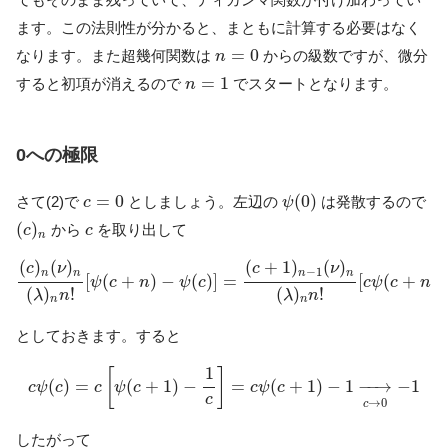
ます。この法則性が分かると、まともに計算する必要はなく
n
=
0
=
0
なります。また超幾何関数は
からの級数ですが、微分
n
n
=
1
=
1
すると初項が消えるので
でスタートとなります。
n
0への極限
ψ
(
0
)
c
=
0
=
0
(
0
)
さて(2)で
としましょう。左辺の
は発散するので
c
ψ
(
c
)
n
c
(
)
から
を取り出して
c
c
n
(
c
)
n
(
ν
)
n
(
λ
)
n
n
!
[
ψ
(
c
+
n
)
−
ψ
(
c
)
]
=
(
c
+
1
)
n
−
1
(
ν
)
n
(
λ
)
n
n
!
[
c
ψ
(
c
+
(
)
(
)
(
+
1
)
(
)
c
ν
c
ν
−
1
n
n
n
n
[
(
+
)
−
(
)
]
=
[
(
+
)
ψ
c
n
ψ
c
c
ψ
c
n
(
)
!
(
)
!
λ
n
λ
n
n
n
としておきます。すると
c
ψ
(
c
)
=
c
[
ψ
(
c
+
1
)
−
1
c
]
=
c
ψ
(
c
+
1
)
−
1
→
c
→
0
−
1
1
[
]
(
)
=
(
+
1
)
−
=
(
+
1
)
−
1
−
−
→
−
1
c
ψ
c
c
ψ
c
c
ψ
c
c
→
0
c
したがって