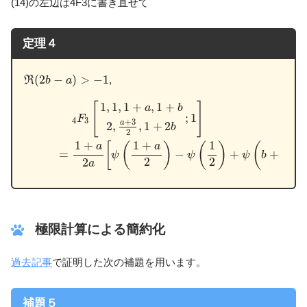
(14)の左辺は4F3に書き直せて
定理４
R
(
2
b
−
a
)
>
−
1
(
2
−
)
>
−
1
,
R
b
a
4
F
3
[
1
,
1
,
1
+
a
,
1
+
b
2
,
a
+
3
2
,
1
+
2
b
;
1
]
(15)
=
1
+
a
2
a
[
ψ
(
1
+
a
1
,
1
,
1
+
,
1
+
[
]
a
b
;
1
F
4
3
+
3
a
2
,
,
1
+
2
b
2
1
+
1
+
1
1
[
(
)
(
)
(
)
a
a
−
+
+
=
ψ
ψ
ψ
b
2
2
2
2
a
極限計算による簡約化
過去記事
で証明した次の補題を用います。
補題５