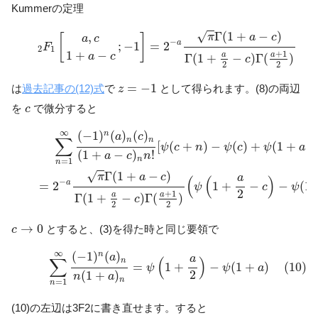
Kummerの定理
(8)
2
F
1
[
a
,
c
1
+
a
−
c
;
−
1
]
=
2
−
a
π
Γ
(
1
+
a
−
c
)
Γ
(
1
+
a
2
−
c
)
Γ
(
a
+
1
2
Γ
(
1
+
−
)
√
,
π
a
c
[
]
a
c
−
a
(8
;
−
1
=
2
F
2
1
1
+
−
+
1
a
a
a
c
Γ
(
1
+
−
)
Γ
(
)
c
2
2
z
=
−
1
=
−
1
は
過去記事の(12)式
で
として得られます。(8)の両辺
z
c
を
で微分すると
c
∑
n
=
1
∞
(
−
1
)
n
(
a
)
n
(
c
)
n
(
1
+
a
−
c
)
n
n
!
[
ψ
(
c
+
n
)
−
ψ
(
c
)
+
ψ
(
1
+
a
−
∞
(
−
1
)
(
)
(
)
n
a
c
∑
n
n
[
(
+
)
−
(
)
+
(
1
+
−
ψ
c
n
ψ
c
ψ
a
(
1
+
−
)
!
a
c
n
n
=
1
n
Γ
(
1
+
−
)
√
π
a
c
a
(
(
)
−
a
=
2
1
+
−
−
(
1
ψ
c
ψ
2
+
1
a
a
Γ
(
1
+
−
)
Γ
(
)
c
2
2
c
→
0
→
0
とすると、(3)を得た時と同じ要領で
c
(10)
∑
n
=
1
∞
(
−
1
)
n
(
a
)
n
n
(
1
+
a
)
n
=
ψ
(
1
+
a
2
)
−
ψ
(
1
+
a
)
∞
(
−
1
)
(
)
n
a
a
∑
(
)
n
=
1
+
−
(
1
+
)
(10)
ψ
ψ
a
2
(
1
+
)
n
a
n
=
1
n
(10)の左辺は3F2に書き直せます。すると