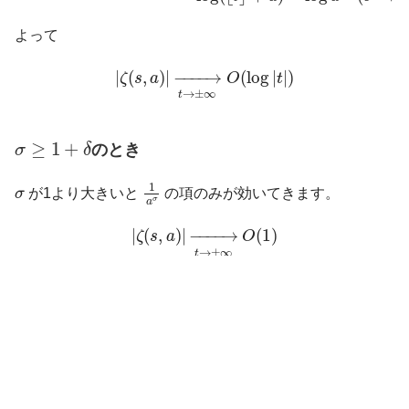
よって
|
ζ
(
s
,
a
)
|
→
t
→
±
∞
O
(
log
|
t
|
)
|
(
,
)
|
−
−−−
→
(
log
|
|
)
ζ
s
a
O
t
→
±
∞
t
σ
≥
1
+
δ
≥
1
+
のとき
σ
δ
1
a
σ
1
σ
σ
が1より大きいと
の項のみが効いてきます。
σ
a
|
ζ
(
s
,
a
)
|
→
t
→
±
∞
O
(
1
)
|
(
,
)
|
−
−−−
→
(
1
)
ζ
s
a
O
→
±
∞
t