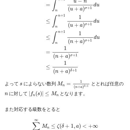
−
u
n
∫
=
d
u
+
1
(
+
)
σ
u
a
n
+
1
n
1
∫
≤
d
u
+
1
(
+
)
σ
u
a
n
+
1
n
1
∫
≤
d
u
+
1
(
+
)
σ
n
a
n
1
=
+
1
(
+
)
σ
n
a
1
≤
+
1
(
+
)
δ
n
a
M
n
=
1
(
n
+
a
)
δ
+
1
1
s
=
よって
s
によらない数列
M
ととれば任意の
n
+
1
(
+
)
δ
n
a
|
f
n
(
s
)
|
≤
M
n
n
|
(
)
|
≤
n
に対して
f
s
M
となります。
n
n
また対応する級数をとると
∑
n
=
N
∞
M
n
≤
ζ
(
δ
+
1
,
a
)
<
+
∞
∞
∑
≤
(
+
1
,
)
<
+
∞
M
ζ
δ
a
n