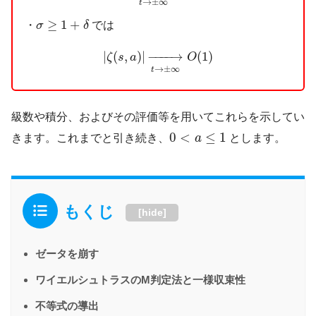
→
±
∞
t
σ
≥
1
+
δ
≥
1
+
・
では
σ
δ
|
ζ
(
s
,
a
)
|
→
t
→
±
∞
O
(
1
)
|
(
,
)
|
−
−−−
→
(
1
)
ζ
s
a
O
→
±
∞
t
級数や積分、およびその評価等を用いてこれらを示してい
0
<
a
≤
1
0
<
≤
1
きます。これまでと引き続き、
a
とします。
もくじ
[
hide
]
ゼータを崩す
ワイエルシュトラスのM判定法と一様収束性
不等式の導出