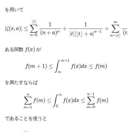
を用いて
|
ζ
(
s
,
a
)
|
≤
∑
n
=
0
⌊
t
⌋
1
(
n
+
a
)
σ
+
1
|
t
|
|
⌊
t
⌋
+
a
|
σ
−
1
+
∑
n
=
⌊
t
⌋
∞
|
s
|
(
⌊
⌋
∞
t
1
1
∑
∑
|
(
,
)
|
≤
+
+
ζ
s
a
−
1
(
+
)
(
σ
σ
n
a
n
|
|
|
⌊
⌋
+
|
t
t
a
=
0
=
⌊
⌋
n
n
t
f
(
x
)
(
)
ある関数
f
x
が
f
(
m
+
1
)
≤
∫
m
m
+
1
f
(
x
)
d
x
≤
f
(
m
)
+
1
m
∫
(
+
1
)
≤
(
)
≤
(
)
f
m
f
x
d
x
f
m
m
を満たすならば
∑
m
=
1
n
f
(
m
)
≤
∫
0
n
f
(
x
)
d
x
≤
∑
m
=
0
n
−
1
f
(
m
)
−
1
n
n
n
∫
∑
∑
(
)
≤
(
)
≤
(
)
f
m
f
x
d
x
f
m
0
=
0
=
1
m
m
であることを使うと
∑
n
=
0
⌊
t
⌋
1
(
n
+
a
)
σ
≤
1
a
σ
+
∫
0
⌊
t
⌋
d
x
(
x
+
a
)
σ