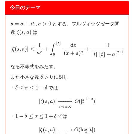
今日のテーマ
σ
>
0
s
=
σ
+
i
t
=
+
>
0
,
とする。フルヴィッツゼータ関
s
σ
i
t
σ
ζ
(
s
,
a
)
(
,
)
数
は
ζ
s
a
|
ζ
(
s
,
a
)
|
<
1
a
σ
+
∫
0
⌊
t
⌋
d
x
(
x
+
a
)
σ
+
1
|
t
|
|
⌊
t
⌋
+
a
|
σ
−
1
+
|
s
|
∫
⌊
t
⌋
⌊
⌋
t
1
1
d
x
∫
|
(
,
)
|
<
+
+
+
|
ζ
s
a
−
1
(
+
)
σ
a
σ
σ
|
|
|
⌊
⌋
+
|
x
a
t
t
a
0
なる不等式をみたす。
δ
>
0
>
0
また小さな数
に対し
δ
δ
≤
σ
≤
1
−
δ
≤
≤
1
−
・
では
δ
σ
δ
|
ζ
(
s
,
a
)
|
→
t
→
±
∞
O
(
|
t
|
1
−
σ
)
1
−
σ
|
(
,
)
|
−
−−−
→
(
|
|
)
ζ
s
a
O
t
→
±
∞
t
1
−
δ
≤
σ
≤
1
+
δ
1
−
≤
≤
1
+
・
では
δ
σ
δ
|
ζ
(
s
,
a
)
|
→
t
→
±
∞
O
(
log
|
t
|
)
|
(
,
)
|
−
−−−
→
(
log
|
|
)
ζ
s
a
O
t