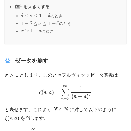
虚部を大きくする
δ
≤
σ
≤
1
−
δ
≤
≤
1
−
のとき
δ
σ
δ
1
−
δ
≤
σ
≤
1
+
δ
1
−
≤
≤
1
+
のとき
δ
σ
δ
σ
≥
1
+
δ
≥
1
+
のとき
σ
δ
ゼータを崩す
σ
>
1
>
1
σ
とします。このときフルヴィッツゼータ関数は
ζ
(
s
,
a
)
=
∑
n
=
0
∞
1
(
n
+
a
)
s
∞
1
∑
(
,
)
=
ζ
s
a
(
+
)
s
n
a
=
0
n
N
∈
N
N
∈
と表せます。これより
N
に対して以下のように
ζ
(
s
,
a
)
(
,
)
ζ
s
a
を崩します。
ζ
(
s
,
a
)
=
∑
n
=
0
∞
1
(
n
+
a
)
s
=
∑
n
=
0
N
1
(
n
+
a
)
s
+
∑
n
=
N
∞
1
(
n
∞