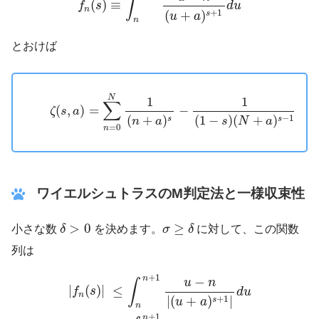
∫
(
)
≡
f
s
d
u
n
+
1
(
+
)
s
u
a
n
とおけば
(2)
ζ
(
s
,
a
)
=
∑
n
=
0
N
1
(
n
+
a
)
s
−
1
(
1
−
s
)
(
N
+
a
)
s
−
1
−
s
∑
N
1
1
∑
(
,
)
=
−
−
ζ
s
a
−
1
(
+
)
(
1
−
)
(
+
)
s
s
n
a
s
N
a
=
0
n
ワイエルシュトラスのM判定法と一様収束性
δ
>
0
σ
≥
δ
>
0
≥
小さな数
δ
を決めます。
σ
δ
に対して、この関数
列は
|
f
n
(
s
)
|
≤
∫
n
n
+
1
u
−
n
|
(
u
+
a
)
s
+
1
|
d
u
=
∫
n
n
+
1
u
−
n
(
+
1
n
−
u
n
∫
|
(
)
|
≤
f
s
d
u
n
+
1
|
(
+
)
|
s
u
a
n
+
1
n