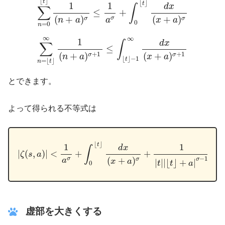
⌊
⌋
t
⌊
⌋
t
1
1
d
x
∫
∑
≤
+
(
+
)
(
+
)
σ
σ
σ
a
n
a
x
a
0
=
0
n
∑
n
=
⌊
t
⌋
∞
1
(
n
+
a
)
σ
+
1
≤
∫
⌊
t
⌋
−
1
∞
d
x
(
x
+
a
)
σ
+
1
∞
∞
1
d
x
∫
∑
≤
+
1
+
1
(
+
)
(
+
)
σ
σ
n
a
x
a
⌊
⌋
−
1
t
=
⌊
⌋
n
t
とできます。
よって得られる不等式は
|
ζ
(
s
,
a
)
|
<
1
a
σ
+
∫
0
⌊
t
⌋
d
x
(
x
+
a
)
σ
+
1
|
t
|
|
⌊
t
⌋
+
a
|
σ
−
1
+
|
s
|
∫
⌊
t
⌋
⌊
⌋
t
1
1
d
x
∫
|
(
,
)
|
<
+
+
+
|
ζ
s
a
−
1
(
+
)
σ
a
σ
σ
|
|
|
⌊
⌋
+
|
x
a
t
t
a
0
虚部を大きくする