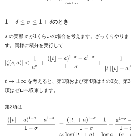
→
±
∞
t
1
−
δ
≤
σ
≤
1
+
δ
1
−
≤
≤
1
+
のとき
δ
σ
δ
s
σ
s
の実部
σ
が1くらいの場合を考えます。ざっくりやりま
す。同様に積分を実行して
|
ζ
(
s
,
a
)
|
<
1
a
σ
+
(
⌊
t
⌋
+
a
)
1
−
σ
−
a
1
−
σ
1
−
σ
+
1
|
t
|
|
⌊
t
⌋
+
a
|
σ
−
1
−
1
−
(
⌊
⌋
+
)
−
σ
σ
1
1
t
a
a
|
(
,
)
|
<
+
+
ζ
s
a
1
−
−
σ
σ
σ
a
|
|
|
⌊
⌋
+
|
t
t
a
t
→
±
∞
t
→
±
∞
t
を考えると、第1項および第4項は
t
の0次、第3
項はゼロへ収束します。
第2項は
(
⌊
t
⌋
+
a
)
1
−
σ
−
a
1
−
σ
1
−
σ
=
(
⌊
t
⌋
+
a
)
1
−
σ
−
1
1
−
σ
−
a
1
−
σ
−
1
1
−
1
−
1
−
1
−
1
−
(
⌊
⌋
+
)
−
(
⌊
⌋
+
)
−
1
σ
σ
σ
−
σ
t
a
a
t
a
a
=
−
1
−
1
−
1
−
σ
σ
σ
≈
log
(
⌊
⌋
+
)
−
log
(
→
t
a
a
σ