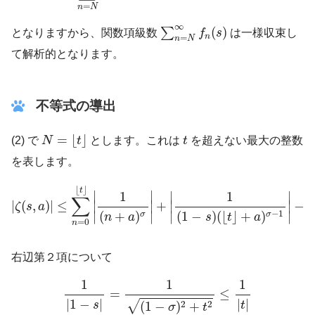
=
n
N
∑
n
=
N
∞
f
n
(
s
)
∞
(
)
∑
となりますから、関数項級数
f
s
は一様収束し
n
=
n
N
て解析的となります。
不等式の導出
N
=
⌊
t
⌋
t
=
⌊
⌋
(2) で
N
t
とします。これは
t
を超えない最大の整数
を表します。
|
ζ
(
s
,
a
)
|
≤
∑
n
=
0
⌊
t
⌋
|
1
(
n
+
a
)
σ
|
+
|
1
(
1
−
s
)
(
⌊
t
⌋
+
a
)
σ
−
1
|
−
∑
n
=
⌊
⌊
⌋
t
∣
∣
∣
∣
1
1
∑
∣
∣
|
(
,
)
|
≤
+
−
∣
∣
ζ
s
a
−
1
∣
∣
∣
∣
(
+
)
(
1
−
)
(
⌊
⌋
+
)
σ
σ
n
a
s
t
a
=
0
n
n
右辺第２項について
1
|
1
−
s
|
=
1
(
1
−
σ
)
2
+
t
2
≤
1
|
t
|
1
1
1
=
≤
|
1
−
|
|
|
√
2
2
s
t
(
1
−
)
+
σ
t