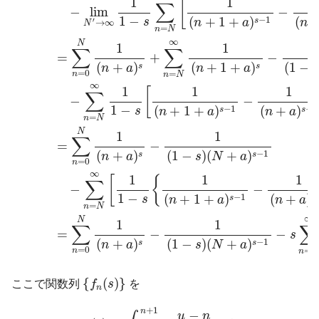
1
1
[
∑
−
lim
−
1
−
−
1
(
+
1
+
)
(
s
s
′
n
a
n
→
∞
N
=
n
N
∞
N
1
1
∑
∑
=
+
−
(
+
)
(
+
1
+
)
(
1
−
s
s
n
a
n
a
=
0
=
n
n
N
∞
1
1
1
[
∑
−
−
1
−
−
1
−
1
(
+
1
+
)
(
+
)
s
s
s
n
a
n
a
=
n
N
N
1
1
∑
=
−
−
1
(
+
)
(
1
−
)
(
+
)
s
s
n
a
s
N
a
=
0
n
∞
1
1
1
[
{
∑
−
−
1
−
−
1
(
+
1
+
)
(
+
)
s
s
s
n
a
n
a
=
n
N
∞
N
1
1
∑
∑
=
−
−
s
−
1
(
+
)
(
1
−
)
(
+
)
s
s
n
a
s
N
a
=
0
=
n
n
N
{
f
n
(
s
)
}
{
(
)
}
ここで関数列
f
s
を
n
f
n
(
s
)
≡
∫
n
n
+
1
u
−
n
(
u
+
a
)
s
+
1
d
u
+
1
n
−
u
n