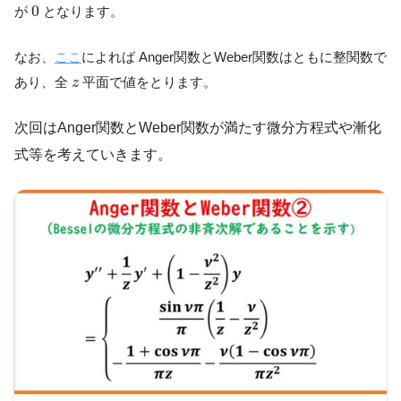
0
0
が
となります。
なお、
ここ
によれば Anger関数とWeber関数はともに整関数で
z
あり、全
平面で値をとります。
z
次回はAnger関数とWeber関数が満たす微分方程式や漸化
式等を考えていきます。