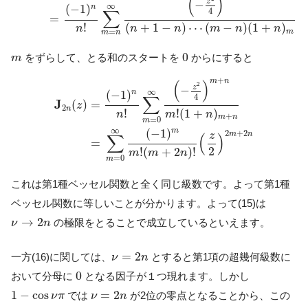
(
)
z
−
∞
(
−
1
)
n
4
∑
=
(
+
1
−
)
⋯
(
−
)
(
1
+
)
!
n
n
m
n
n
n
=
m
m
n
0
m
0
をずらして、とる和のスタートを
からにすると
m
J
2
n
(
z
)
=
(
−
1
)
n
n
!
∑
m
=
0
∞
(
−
z
2
4
)
m
+
n
m
!
(
1
+
n
)
m
+
n
+
m
n
(
)
2
z
−
∞
(
−
1
)
n
4
∑
J
(
)
=
z
2
n
!
(
1
+
)
!
m
n
n
+
m
n
=
0
m
∞
(
−
1
)
m
2
+
2
z
m
n
∑
(
)
=
2
!
(
+
2
)
!
m
m
n
=
0
m
これは第1種ベッセル関数と全く同じ級数です。よって第1種
ベッセル関数に等しいことが分かります。よって(15)は
ν
→
2
n
→
2
の極限をとることで成立しているといえます。
ν
n
ν
=
2
n
=
2
一方(16)に関しては、
とすると第1項の超幾何級数に
ν
n
0
0
おいて分母に
となる因子が１つ現れます。しかし
1
−
cos
ν
π
ν
=
2
n
1
−
cos
=
2
では
が2位の零点となることから、この
ν
π
ν
n