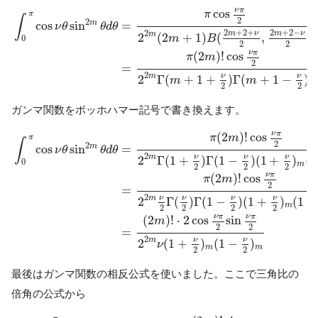
∫
0
π
cos
ν
θ
sin
2
m
θ
d
θ
=
π
cos
ν
π
2
2
2
m
(
2
m
+
1
)
B
(
2
m
+
2
+
ν
2
,
ν
π
cos
π
π
∫
2
2
m
=
cos
sin
ν
θ
θ
d
θ
2
+
2
+
2
+
2
−
2
m
ν
m
ν
m
2
(
2
+
1
)
(
,
)
m
B
0
2
2
ν
π
(
2
)
!
cos
π
m
2
=
2
ν
ν
m
2
Γ
(
+
1
+
)
Γ
(
+
1
−
)
m
m
2
2
ガンマ関数をポッホハマー記号で書き換えます。
∫
0
π
cos
ν
θ
sin
2
m
θ
d
θ
=
π
(
2
m
)
!
cos
ν
π
2
2
2
m
Γ
(
1
+
ν
2
)
Γ
(
1
−
ν
2
ν
π
(
2
)
!
cos
π
m
π
∫
2
2
m
=
cos
sin
ν
θ
θ
d
θ
2
ν
ν
ν
m
2
Γ
(
1
+
)
Γ
(
1
−
)
(
1
+
)
(
1
0
m
2
2
2
ν
π
(
2
)
!
cos
π
m
2
=
2
ν
ν
ν
ν
m
2
Γ
(
)
Γ
(
1
−
)
(
1
+
)
(
1
−
m
2
2
2
2
ν
π
ν
π
(
2
)
!
⋅
2
cos
sin
m
2
2
=
2
ν
ν
m
2
(
1
+
)
(
1
−
)
ν
m
m
2
2
最後はガンマ関数の相反公式を使いました。ここで三角比の
倍角の公式から
(9)
∫
0
π
cos
ν
θ
sin
2
m
θ
d
θ
=
(
2
m
)
!
sin
ν
π
2
2
m
ν
(
1
+
ν
2
)
m
(
1
−
ν
2