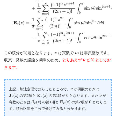
∞
2
+
1
(
−
1
)
π
m
m
1
z
∫
∑
2
+
1
m
+
sin
sin
ν
θ
θ
d
(
2
+
1
)
!
π
m
0
=
0
m
∞
2
(
−
1
)
π
m
m
1
z
∫
∑
2
E
m
(
)
=
sin
sin
z
ν
θ
θ
d
θ
ν
(
2
)
!
π
m
0
=
0
m
∞
2
+
1
(
−
1
)
π
m
m
1
z
∫
∑
2
+
1
m
−
cos
sin
ν
θ
θ
(
2
+
1
)
!
π
m
0
=
0
m
ν
m
この積分が問題となります。
は実数で
は非負整数です。
ν
m
ν
∉
Z
Z
∉
収束・発散の議論を簡単のため、
とりあえず
としてお
ν
きます。
ν
上記、加法定理でばらしたところで、
が偶数のときは
ν
J
ν
(
z
)
E
ν
(
z
)
0
ν
J
E
(
)
(
)
0
の第2項と
の第1項が
となります。また
が
z
z
ν
ν
ν
J
ν
(
z
)
E
ν
(
z
)
0
J
E
(
)
(
)
0
奇数のときは
の第1項と
の第2項が
となりま
z
z
ν
ν
す。積分区間を半分で分けてみると分かります。