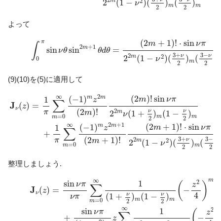
m
2
2
(
1
−
)
(
)
(
)
ν
m
m
2
2
よって
(10)
∫
0
π
sin
ν
θ
sin
2
m
+
1
θ
d
θ
=
(
2
m
+
1
)
!
⋅
sin
ν
π
2
2
m
(
1
−
ν
2
)
(
3
(
2
+
1
)
!
⋅
sin
π
m
ν
π
∫
2
+
1
m
sin
sin
=
ν
θ
θ
d
θ
3
+
3
−
2
ν
ν
m
2
2
(
1
−
)
(
)
(
)
ν
0
m
2
2
(9)(10)を(5)に適用して
J
ν
(
z
)
=
1
π
∑
m
=
0
∞
(
−
1
)
m
z
2
m
(
2
m
)
!
(
2
m
)
!
sin
ν
π
2
2
m
ν
(
1
+
ν
∞
2
(
2
)
!
sin
(
−
1
)
m
m
1
m
ν
π
z
∑
J
(
)
=
z
ν
(
2
)
!
2
π
ν
ν
m
m
2
(
1
+
)
(
1
−
)
ν
=
0
m
m
m
2
2
∞
2
+
1
(
2
+
1
)
!
⋅
sin
(
−
1
)
m
m
1
m
ν
π
z
∑
+
(
2
+
1
)
!
3
+
3
−
π
2
m
ν
ν
m
2
2
(
1
−
)
(
)
(
ν
=
0
m
m
2
2
整理しましょう.
J
ν
(
z
)
=
sin
ν
π
ν
π
∑
m
=
0
∞
1
(
1
+
ν
2
)
m
(
1
−
ν
2
)
m
(
−
z
2
4
)
m
(11)
+
∞
m
2
sin
1
(
)
ν
π
z
∑
J
−
(
)
=
z
ν
4
ν
ν
(
1
+
)
(
1
−
)
ν
π
m
m
=
0
2
2
m
∞
2
sin
1
(
ν
π
z
∑
+
−
z