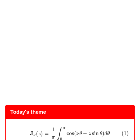
Today's theme
(1)
J
ν
(
z
)
=
1
π
∫
0
π
cos
(
ν
θ
−
z
sin
θ
)
d
θ
(2)
E
ν
(
z
)
=
1
π
∫
0
π
sin
(
π
1
∫
J
(1)
cos
(
−
sin
)
(
)
=
ν
θ
z
θ
d
θ
z
ν
π
0