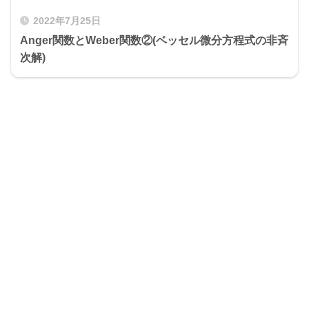
2022年7月25日
Anger関数とWeber関数②(ベッセル微分方程式の非斉
次解)