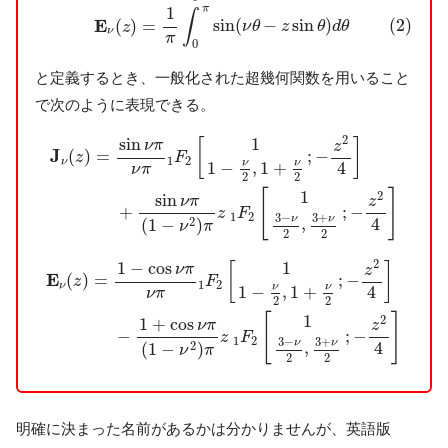
π
1
∫
E
sin
(
−
sin
)
(2)
(
)
=
ν
θ
z
θ
d
θ
z
ν
π
0
と定義するとき、一般化された超幾何関数を用いること
で次のように表現できる。
J
ν
(
z
)
=
sin
ν
π
ν
π
1
F
2
[
1
1
−
ν
2
,
1
+
ν
2
;
−
z
2
4
]
+
sin
ν
π
(
1
−
ν
2
2
1
sin
[
]
ν
π
z
J
(
)
=
;
−
z
F
1
2
ν
ν
ν
1
−
,
1
+
4
ν
π
2
2
1
[
]
2
sin
ν
π
z
+
;
−
z
F
1
2
3
−
3
+
ν
ν
4
,
2
(
1
−
)
ν
π
2
2
E
ν
(
z
)
=
1
−
cos
ν
π
ν
π
1
F
2
[
1
1
−
ν
2
,
1
+
ν
2
;
−
z
2
4
]
−
1
+
cos
ν
π
2
1
1
−
cos
[
]
ν
π
z
E
(
)
=
;
−
z
F
1
2
ν
ν
ν
1
−
,
1
+
4
ν
π
2
2
1
[
]
2
1
+
cos
ν
π
z
−
;
−
z
F
1
2
3
−
3
+
ν
ν
4
,
2
(
1
−
)
ν
π
2
2
明確に決まった名前があるかは分かりませんが、英語版