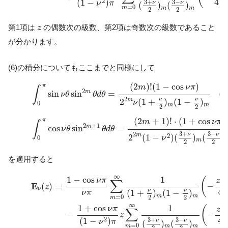
4
2
(
1
−
)
3
+
3
−
ν
π
ν
ν
(
)
(
)
=
0
m
m
m
2
2
z
第1項は
の偶数次の級数、第2項は奇数次の級数であること
z
が分かります。
(6)の積分についてもここまでと同様にして
(12)
∫
0
π
sin
ν
θ
sin
2
m
θ
d
θ
=
(
2
m
)
!
(
1
−
cos
ν
π
)
2
2
m
ν
(
1
+
ν
2
)
m
(
(
2
)
!
(
1
−
cos
)
π
m
ν
π
∫
2
m
(1
sin
sin
=
ν
θ
θ
d
θ
2
ν
ν
m
2
(
1
+
)
(
1
−
)
ν
0
m
m
2
2
(13)
∫
0
π
cos
ν
θ
sin
2
m
+
1
θ
d
θ
=
(
2
m
+
1
)
!
⋅
(
1
+
cos
ν
π
)
2
2
m
(
1
−
(
2
+
1
)
!
⋅
(
1
+
cos
)
π
m
ν
π
∫
2
+
1
m
cos
sin
=
ν
θ
θ
d
θ
3
+
3
−
2
ν
ν
m
2
2
(
1
−
)
(
)
(
)
ν
0
m
2
2
を適用すると
E
ν
(
z
)
=
1
−
cos
ν
π
ν
π
∑
m
=
0
∞
1
(
1
+
ν
2
)
m
(
1
−
ν
2
)
m
(
−
z
2
4
)
m
(
∞
2
1
−
cos
1
(
ν
π
z
∑
E
−
(
)
=
z
ν
4
ν
ν
(
1
+
)
(
1
−
)
ν
π
m
m
=
0
2
2
m
∞
2
1
+
cos
1
(
ν
π
z
∑
−
−
z
4
2
(
1
−
)
3
+
3
−
ν
π
ν
ν
(
)
(
)
=
0
m
m
m
2
2