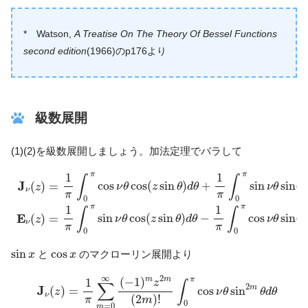
* Watson,
A Treatise On The Theory Of Bessel Functions
second edition
(1966)のp176より
級数展開
(1)(2)を級数展開しましょう。加法定理でバラして
J
ν
(
z
)
=
1
π
∫
0
π
cos
ν
θ
cos
(
z
sin
θ
)
d
θ
+
1
π
∫
0
π
sin
ν
θ
sin
(
z
sin
θ
)
π
π
1
1
∫
∫
J
cos
cos
(
sin
)
+
sin
sin
(
(
)
=
ν
θ
z
θ
d
θ
ν
θ
z
z
ν
π
π
0
0
π
π
1
1
∫
∫
E
sin
cos
(
sin
)
−
cos
sin
(
(
)
=
ν
θ
z
θ
d
θ
ν
θ
z
z
ν
π
π
0
0
sin
x
cos
x
sin
cos
と
のマクローリン展開より
x
x
J
ν
(
z
)
=
1
π
∑
m
=
0
∞
(
−
1
)
m
z
2
m
(
2
m
)
!
∫
0
π
cos
ν
θ
sin
2
m
θ
d
θ
(5)
∞
2
(
−
1
)
π
m
m
1
z
∫
∑
2
J
m
(
)
=
cos
sin
z
ν
θ
θ
d
θ
ν
(
2
)
!
π
m
0
=
0
m