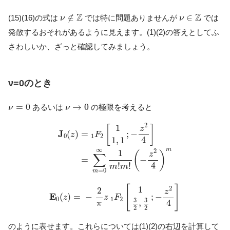
ν
∉
Z
ν
∈
Z
Z
Z
∉
∈
(15)(16)の式は
では特に問題ありませんが
では
ν
ν
発散するおそれがあるように見えます。(1)(2)の答えとしてふ
さわしいか、ざっと確認してみましょう。
ν=0のとき
ν
=
0
ν
→
0
=
0
→
0
あるいは
の極限を考えると
ν
ν
J
0
(
z
)
=
1
F
2
[
1
1
,
1
;
−
z
2
4
]
=
∑
m
=
0
∞
1
m
!
m
!
(
−
z
2
2
1
[
]
z
J
(
)
=
;
−
z
F
0
1
2
4
1
,
1
∞
m
2
1
(
)
z
∑
−
=
4
!
!
m
m
=
0
m
E
0
(
z
)
=
−
2
π
z
1
F
2
[
1
3
2
,
3
2
;
−
z
2
4
]
[
]
1
2
2
z
E
(
)
=
−
;
−
z
z
F
0
1
2
3
3
4
,
π
2
2
のように表せます。これらについては(1)(2)の右辺を計算して