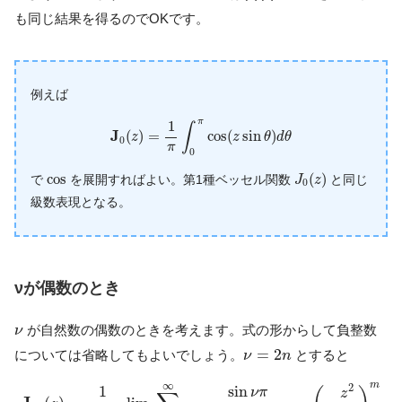
も同じ結果を得るのでOKです。
例えば
J
0
(
z
)
=
1
π
∫
0
π
cos
(
z
sin
θ
)
d
θ
π
1
∫
J
(
)
=
cos
(
sin
)
z
z
θ
d
θ
0
π
0
J
0
(
z
)
cos
cos
(
)
で
を展開すればよい。第1種ベッセル関数
と同じ
J
z
0
級数表現となる。
νが偶数のとき
ν
が自然数の偶数のときを考えます。式の形からして負整数
ν
ν
=
2
n
=
2
については省略してもよいでしょう。
とすると
ν
n
J
2
n
(
z
)
=
1
2
n
π
lim
ν
→
2
n
∑
m
=
0
∞
sin
ν
π
(
1
−
ν
2
)
m
(
1
+
n
)
m
(
−
∞
m
2
sin
1
ν
π
z