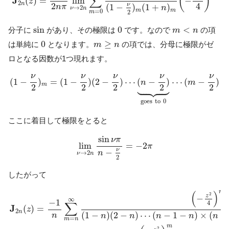
(
)
∑
J
lim
−
(
)
=
z
2
n
4
2
ν
(
1
−
)
(
1
+
)
n
π
n
→
2
ν
n
m
m
=
0
2
m
sin
0
m
<
n
sin
0
<
分子に
があり、その極限は
です。なので
の項
m
n
0
m
≥
n
0
≥
は単純に
となります。
の項では、分母に極限がゼ
m
n
ロとなる因数が1つ現れます。
(
1
−
ν
2
)
m
=
(
1
−
ν
2
)
(
2
−
ν
2
)
⋯
(
n
−
ν
2
)
⏟
g
o
e
s
t
o
0
⋯
(
m
−
ν
2
)
ν
ν
ν
ν
ν
(
1
−
)
=
(
1
−
)
(
2
−
)
⋯
(
−
)
⋯
(
−
)
n
m





m
2
2
2
2
2
g
o
e
s
t
o
0
ここに着目して極限をとると
lim
ν
→
2
n
sin
ν
π
n
−
ν
2
=
−
2
π
sin
ν
π
lim
=
−
2
π
ν
−
n
→
2
ν
n
2
したがって
J
2
n
(
z
)
=
−
1
n
∑
m
=
n
∞
(
−
z
2
4
)
m
(
1
−
n
)
(
2
−
n
)
⋯
(
n
−
1
−
n
)
×
(
n
+
m
(
)
2
z
−
∞
−
1
4
∑
J
(
)
=
z
2
n
(
1
−
)
(
2
−
)
⋯
(
−
1
−
)
×
(
+
n
n
n
n
n
n
=
m
n
m
2