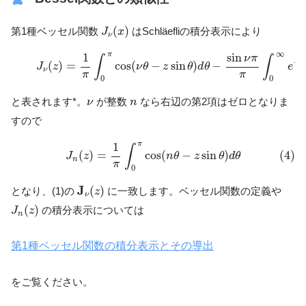
J
ν
(
x
)
(
)
第1種ベッセル関数
はSchläefliの積分表示により
J
x
ν
(3)
J
ν
(
z
)
=
1
π
∫
0
π
cos
(
ν
θ
−
z
sin
θ
)
d
θ
−
sin
ν
π
π
∫
0
∞
e
−
ν
t
∞
π
sin
1
ν
π
∫
∫
−
ν
(
)
=
cos
(
−
sin
)
−
J
z
ν
θ
z
θ
d
θ
e
ν
π
π
0
0
ν
n
と表されます*。
が整数
なら右辺の第2項はゼロとなりま
ν
n
すので
(4)
J
n
(
z
)
=
1
π
∫
0
π
cos
(
n
θ
−
z
sin
θ
)
d
θ
π
1
∫
(4)
(
)
=
cos
(
−
sin
)
J
z
n
θ
z
θ
d
θ
n
π
0
J
ν
(
z
)
J
(
)
となり、(1)の
に一致します。ベッセル関数の定義や
z
ν
J
n
(
z
)
(
)
の積分表示については
J
z
n
第1種ベッセル関数の積分表示とその導出
をご覧ください。