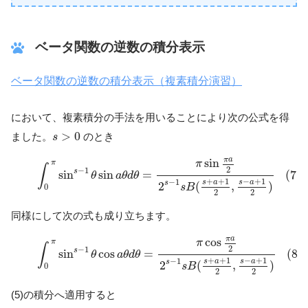
ベータ関数の逆数の積分表示
ベータ関数の逆数の積分表示（複素積分演習）
において、複素積分の手法を用いることにより次の公式を得
s
>
0
>
0
ました。
のとき
s
(7)
∫
0
π
sin
s
−
1
θ
sin
a
θ
d
θ
=
π
sin
π
a
2
2
s
−
1
s
B
(
s
+
a
+
1
2
,
s
−
a
+
π
a
sin
π
π
∫
2
−
1
s
(7)
sin
sin
=
θ
a
θ
d
θ
+
+
1
−
+
1
−
1
s
a
s
a
s
2
(
,
)
s
B
0
2
2
同様にして次の式も成り立ちます。
(8)
∫
0
π
sin
s
−
1
θ
cos
a
θ
d
θ
=
π
cos
π
a
2
2
s
−
1
s
B
(
s
+
a
+
1
2
,
s
−
a
π
a
cos
π
π
∫
2
−
1
s
(8)
sin
cos
=
θ
a
θ
d
θ
+
+
1
−
+
1
−
1
s
a
s
a
s
2
(
,
)
s
B
0
2
2
(5)の積分へ適用すると