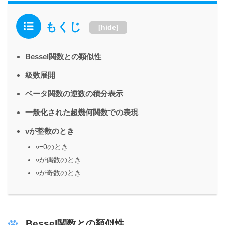
もくじ
[
hide
]
Bessel関数との類似性
級数展開
ベータ関数の逆数の積分表示
一般化された超幾何関数での表現
νが整数のとき
ν=0のとき
νが偶数のとき
νが奇数のとき
Bessel関数との類似性