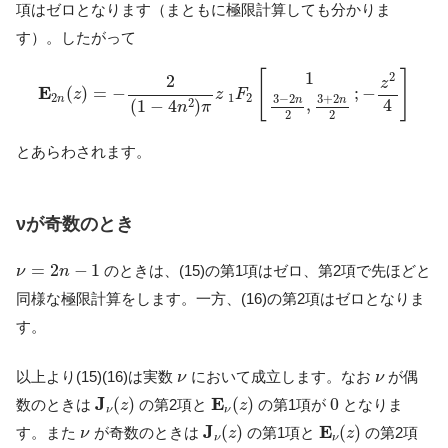
項はゼロとなります（まともに極限計算しても分かりま
す）。したがって
E
2
n
(
z
)
=
−
2
(
1
−
4
n
2
)
π
z
1
F
2
[
1
3
−
2
n
2
,
3
+
2
n
2
;
−
z
2
4
]
1
[
]
2
2
z
E
(
)
=
−
;
−
z
z
F
2
1
2
3
−
2
3
+
2
n
n
n
4
,
2
(
1
−
4
)
n
π
2
2
とあらわされます。
νが奇数のとき
ν
=
2
n
−
1
=
2
−
1
のときは、(15)の第1項はゼロ、第2項で先ほどと
ν
n
同様な極限計算をします。一方、(16)の第2項はゼロとなりま
す。
ν
ν
以上より(15)(16)は実数
において成立します。なお
が偶
ν
ν
J
ν
(
z
)
E
ν
(
z
)
0
J
E
(
)
(
)
0
数のときは
の第2項と
の第1項が
となりま
z
z
ν
ν
J
ν
(
z
)
E
ν
(
z
)
ν
J
E
(
)
(
)
す。また
が奇数のときは
の第1項と
の第2項
ν
z
z
ν
ν