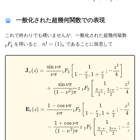
一般化された超幾何関数での表現
これで終わりでも構いませんが、一般化された超幾何級数
n
!
=
(
1
)
n
p
F
q
!
=
(
1
)
を用いると、
であることに留意して
F
n
p
q
n
J
ν
(
z
)
=
sin
ν
π
ν
π
1
F
2
[
1
1
−
ν
2
,
1
+
ν
2
;
−
z
2
4
]
(15)
+
sin
ν
π
(
1
−
2
1
sin
[
]
ν
π
z
J
(
)
=
;
−
z
F
1
2
ν
ν
ν
1
−
,
1
+
4
ν
π
2
2
1
[
]
2
sin
ν
π
z
+
;
−
z
F
1
2
3
−
3
+
ν
ν
4
,
2
(
1
−
)
ν
π
2
2
E
ν
(
z
)
=
1
−
cos
ν
π
ν
π
1
F
2
[
1
1
−
ν
2
,
1
+
ν
2
;
−
z
2
4
]
(16)
−
1
+
co
2
1
1
−
cos
[
]
ν
π
z
E
(
)
=
;
−
z
F
1
2
ν
ν
ν
1
−
,
1
+
4
ν
π
2
2
1
[
]
2
1
+
cos
ν
π
z
−
;
−
z
F
1
2
3
−
3
+
ν
ν
4
,
2
(
1
−
)
ν
π
2
2