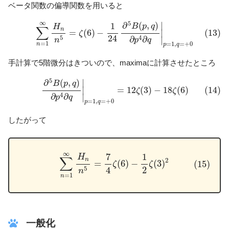
ベータ関数の偏導関数を用いると
(13)
∑
n
=
1
∞
H
n
n
5
=
ζ
(
6
)
−
1
24
∂
5
B
(
p
,
q
)
∂
p
4
∂
q
|
p
=
1
,
q
=
+
0
∞
5
∣
∂
(
,
)
1
B
p
q
H
∑
n
(13)
=
(
6
)
−
∣
ζ
24
5
4
∂
∂
∣
n
p
q
=
1
=
1
,
=
+
0
n
p
q
手計算で5階微分はきついので、maximaに計算させたところ
(14)
∂
5
B
(
p
,
q
)
∂
p
4
∂
q
|
p
=
1
,
q
=
+
0
=
12
ζ
(
3
)
−
18
ζ
(
6
)
5
∣
∂
(
,
)
B
p
q
(14)
=
12
(
3
)
−
18
(
6
)
∣
ζ
ζ
4
∂
∂
∣
p
q
=
1
,
=
+
0
p
q
したがって
(15)
∑
n
=
1
∞
H
n
n
5
=
7
4
ζ
(
6
)
−
1
2
ζ
(
3
)
2
∞
7
1
H
∑
n
2
=
(
6
)
−
(
3
)
(15)
ζ
ζ
4
2
5
n
=
1
n
一般化