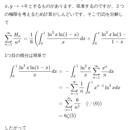
x
,
y
→
+
0
,
→
+
0
とするものがあります。収束するのですが、２つ
x
y
の極限を考えるため計算がしんどいです。そこで(2)を分解し
て
∑
n
=
1
∞
H
n
n
4
=
1
6
(
∫
0
1
ln
3
x
ln
(
1
−
x
)
x
d
x
+
∫
0
1
ln
3
x
ln
(
1
−
x
)
1
3
3
∞
1
1
(
ln
ln
(
1
−
)
ln
ln
(
1
−
1
x
x
x
H
∫
∫
∑
n
=
+
d
x
1
−
6
4
x
x
n
0
0
=
1
n
1つ目の積分は簡単で
∫
0
1
ln
3
x
ln
(
1
−
x
)
x
d
x
=
−
∫
0
1
ln
3
x
x
∑
n
=
1
∞
x
n
n
d
x
=
−
∑
n
=
1
∞
3
∞
1
1
3
ln
ln
(
1
−
)
ln
n
x
x
x
x
∫
∫
∑
=
−
d
x
d
x
x
x
n
0
0
=
1
n
∞
1
1
∫
∑
3
−
1
=
n
−
ln
x
x
d
x
n
0
=
1
n
∞
6
∑
∵
(
(
0
)
)
=
5
n
=
1
n
=
6
(
5
)
ζ
したがって