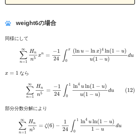
weight6の場合
同様にして
(11)
∑
n
=
1
∞
H
n
n
5
x
n
=
−
1
24
∫
0
x
(
ln
u
−
ln
x
)
4
ln
(
1
−
u
)
u
(
1
−
u
)
∞
4
(
ln
−
ln
)
ln
(
1
−
)
x
−
1
u
x
u
H
∑
∫
n
n
=
x
d
u
24
(
1
−
)
5
u
u
n
0
=
1
n
x
=
1
=
1
なら
x
(12)
∑
n
=
1
∞
H
n
n
5
=
−
1
24
∫
0
1
ln
4
u
ln
(
1
−
u
)
u
(
1
−
u
)
d
u
4
∞
1
ln
ln
(
1
−
)
−
1
u
u
H
∑
∫
n
=
(12)
d
u
24
(
1
−
)
5
u
u
n
0
=
1
n
部分分数分解により
∑
n
=
1
∞
H
n
n
5
=
ζ
(
6
)
−
1
24
∫
0
1
ln
4
u
ln
(
1
−
u
)
1
−
u
d
u
4
∞
1
ln
ln
(
1
−
)
1
u
u
H
∫
∑
n
=
(
6
)
−
ζ
d
u
1
−
24
5
u
n
0
=
1
n