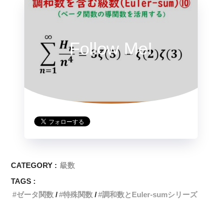
Follow Me!
CATEGORY :
級数
TAGS :
ゼータ関数
特殊関数
調和数とEuler-sumシリーズ