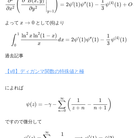
(
)
∣
∂
(
,
)
1
∂
B
x
y
′
′′
(
4
)
=
2
(
1
)
(
1
)
−
(
1
)
+
(
∣
ψ
ψ
ψ
O
x
3
2
∂
2
∂
∣
y
x
=
1
y
x
→
0
→
0
よって
として(6)より
x
∫
0
1
ln
2
x
ln
2
(
1
−
x
)
x
d
x
=
2
ψ
′
(
1
)
ψ
″
(
1
)
−
1
3
ψ
(
4
)
(
1
)
2
2
1
ln
ln
(
1
−
)
1
x
x
∫
′
′′
(
4
)
=
2
(
1
)
(
1
)
−
(
1
)
d
x
ψ
ψ
ψ
3
x
0
過去記事
【γ8】ディガンマ関数の特殊値と極
によれば
ψ
(
z
)
=
−
γ
−
∑
n
=
0
∞
(
1
z
+
n
−
1
n
+
1
)
∞
1
1
(
)
∑
(
)
=
−
−
−
ψ
z
γ
+
+
1
z
n
n
=
0
n
ですので微分して
ψ
′
(
z
)
=
∑
n
=
0
∞
1
(
z
+
n
)
2
⟹
ψ
′
(
1
)
=
ζ
(
2
)
∞
1
′
′