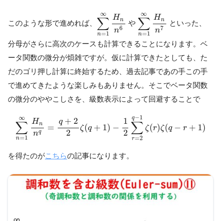
∑
n
=
1
∞
H
n
n
∑
6
n
=
1
∞
H
n
n
7
∞
∞
H
H
∑
∑
n
n
このような形で進めれば、
や
といった、
6
7
n
n
=
1
=
1
n
n
分母がさらに高次のケースも計算できることになります。ベ
ータ関数の微分が煩雑ですが。仮に計算できたとしても、た
だのゴリ押し計算に終始するため、過去記事であの手この手
で進めてきたような楽しみもありません。そこでベータ関数
の微分のややこしさを、級数表示によって回避することで
∑
n
=
1
∞
H
n
n
q
=
q
+
2
2
ζ
(
q
+
1
)
−
1
2
∑
r
=
2
q
−
1
ζ
(
r
)
ζ
(
q
−
r
+
1
)
−
1
∞
q
+
2
1
q
H
∑
∑
n
=
(
+
1
)
−
(
)
(
−
+
1
)
ζ
q
ζ
r
ζ
q
r
2
2
q
n
=
1
=
2
n
r
を得たのが
こちら
の記事になります。