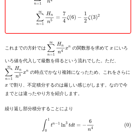
n
=
1
n
∑
n
=
1
∞
H
n
n
5
=
7
4
ζ
(
6
)
−
1
2
ζ
(
3
)
2
∞
7
1
H
∑
n
2
=
(
6
)
−
(
3
)
ζ
ζ
2
4
5
n
=
1
n
∑
n
=
1
∞
H
n
n
4
x
n
∞
H
∑
n
x
n
これまでの方針では
の関数形を求めて
にいろ
x
x
4
n
=
1
n
いろ値を代入して級数を得るという流れでした。ただ、
∑
n
=
1
∞
H
n
n
3
x
n
∞
H
∑
n
n
の時点でかなり複雑になったため、これをさらに
x
3
n
=
1
n
x
で割り、不定積分するのは厳しい感じがします。なので今
x
までとは違ったやり方を紹介します。
繰り返し部分積分することにより
(0)
∫
0
1
t
n
−
1
ln
3
t
d
t
=
−
6
n
4
1
6
∫
3
−
1
(0)
n
ln
=
−
t
t
d
t
4
n
0