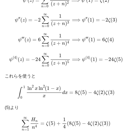
∑
(
)
=
⟹
(
1
)
=
(
2
)
ψ
z
ψ
ζ
2
(
+
)
z
n
=
0
n
ψ
″
(
z
)
=
−
2
∑
n
=
0
∞
1
(
z
+
n
)
3
⟹
ψ
″
(
1
)
=
−
2
ζ
(
3
)
∞
1
∑
′′
′′
(
)
=
−
2
⟹
(
1
)
=
−
2
(
3
)
ψ
z
ψ
ζ
3
(
+
)
z
n
=
0
n
ψ
‴
(
z
)
=
6
∑
n
=
0
∞
1
(
z
+
n
)
4
⟹
ψ
‴
(
1
)
=
6
ζ
(
4
)
∞
1
∑
′′′
′′′
(
)
=
6
⟹
(
1
)
=
6
(
4
)
ψ
z
ψ
ζ
4
(
+
)
z
n
=
0
n
ψ
(
4
)
(
z
)
=
−
24
∑
n
=
0
∞
1
(
z
+
n
)
5
⟹
ψ
(
4
)
(
1
)
=
−
24
ζ
(
5
)
∞
1
∑
(
4
)
(
4
)
(
)
=
−
24
⟹
(
1
)
=
−
24
(
5
)
ψ
z
ψ
ζ
5
(
+
)
z
n
=
0
n
これらを使うと
∫
0
1
ln
2
x
ln
2
(
1
−
x
)
x
d
x
=
8
ζ
(
5
)
−
4
ζ
(
2
)
ζ
(
3
)
2
2
1
ln
ln
(
1
−
)
x
x
∫
=
8
(
5
)
−
4
(
2
)
(
3
)
d
x
ζ
ζ
ζ
x
0
(5)より
∑
n
=
1
∞
H
n
n
4
=
ζ
(
5
)
+
1
4
(
8
ζ
(
5
)
−
4
ζ
(
2
)
ζ
(
3
)
)
∞
1
H
∑
n
=
(
5
)
+
(
8
(
5
)
−
4
(
2
)
(
3
)
)
ζ
ζ
ζ
ζ
4
4
n
=
1
n