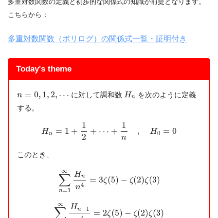
多重対数関数の定義と初歩的な関係式の知識が前提となります。
こちらから：
多重対数関数（ポリログ）の関係式一覧・証明付き
Today's theme
n
=
0
,
1
,
2
,
⋯
H
n
=
0
,
1
,
2
,
⋯
に対して調和数
を次のように定義
n
H
n
する。
H
n
=
1
+
1
2
+
⋯
+
1
n
,
H
0
=
0
1
1
=
1
+
+
⋯
+
,
=
0
H
H
0
n
2
n
このとき、
∑
n
=
1
∞
H
n
n
4
=
3
ζ
(
5
)
−
ζ
(
2
)
ζ
(
3
)
∞
H
∑
n
=
3
(
5
)
−
(
2
)
(
3
)
ζ
ζ
ζ
4
n
=
1
n
∑
n
=
1
∞
H
n
−
1
n
4
=
2
ζ
(
5
)
−
ζ
(
2
)
ζ
(
3
)
∞
H
∑
−
1
n
=
2
(
5
)
−
(
2
)
(
3
)
ζ
ζ
ζ
4