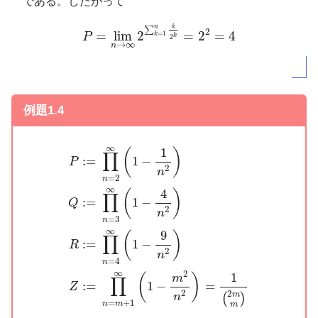
である。したがって
P
=
lim
n
→
∞
2
∑
k
=
1
n
k
2
k
=
2
2
=
4
n
k
∑
2
=
lim
2
=
2
=
4
=
1
P
k
k
2
→
∞
n
例題1.4
P
:=
∏
n
=
2
∞
(
1
−
1
n
2
)
Q
:=
∏
n
=
3
∞
(
1
−
4
n
2
)
R
:=
∏
∞
1
(
)
∏
1
−
:
=
P
2
n
=
2
n
∞
4
(
)
∏
1
−
:
=
Q
2
n
=
3
n
∞
9
(
)
∏
1
−
:
=
R
2
n
=
4
n
∞
2
1
(
)
m
∏
1
−
=
:
=
Z
2
2
m
n
(
)
=
+
1
n
m
m