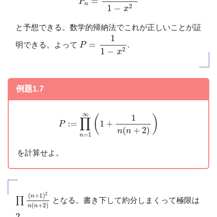
=
P
n
2
1
−
x
と予想できる。数学的帰納法でこれが正しいことが証
P
=
1
1
−
x
2
1
=
明できる。よって
P
.
2
1
−
x
例題1.7
P
:=
∏
n
=
1
∞
(
1
+
1
n
(
n
+
2
)
)
∞
1
(
)
∏
:
=
1
+
P
(
+
2
)
n
n
=
1
n
を計算せよ。
∏
(
n
+
1
)
2
n
(
n
+
2
)
2
(
+
1
)
n
∏
となる。書き下して約分しまくって極限は
(
+
2
)
n
n
2
2
.