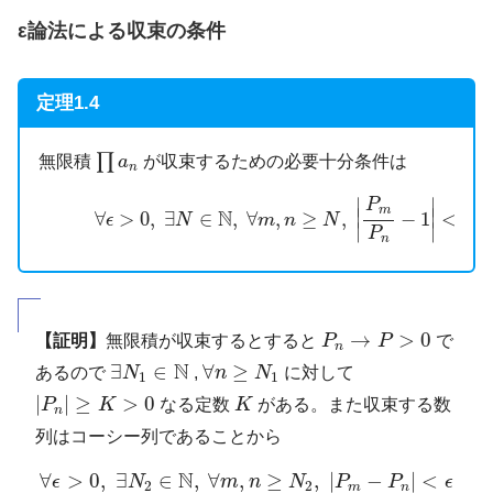
ε論法による収束の条件
定理1.4
∏
a
n
∏
無限積
が収束するための必要十分条件は
a
n
(☆)
∀
ϵ
>
0
,
∃
N
∈
N
,
∀
m
,
n
≥
N
,
|
P
m
P
n
−
1
|
<
ϵ
∣
∣
P
m
N
∣
∣
∀
>
0
,
∃
∈
,
∀
,
≥
,
−
1
<
ϵ
N
m
n
N
ϵ
∣
∣
P
n
P
n
→
P
>
0
→
>
0
【証明】
無限積が収束するとすると
P
P
で
n
∃
N
1
∈
N
∀
n
≥
N
1
N
∃
∈
∀
≥
あるので
N
,
n
N
に対して
1
1
|
P
n
|
≥
K
>
0
K
|
|
≥
>
0
P
K
なる定数
K
がある。また収束する数
n
列はコーシー列であることから
∀
ϵ
>
0
,
∃
N
2
∈
N
,
∀
m
,
n
≥
N
2
,
|
P
m
−
P
n
|
<
ϵ
N
∀
>
0
,
∃
∈
,
∀
,
≥
,
|
−
|
<
ϵ
N
m
n
N
P
P
ϵ
2
2
m
n