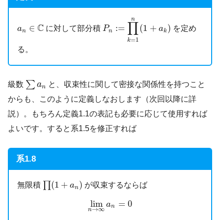
P
n
:=
∏
k
=
1
n
(
1
+
a
k
)
n
∏
a
n
∈
C
C
∈
:
=
(
1
+
)
に対して部分積
を定め
a
P
a
n
n
k
=
1
k
る。
∑
a
n
∑
級数
a
と、収束性に関して密接な関係性を持つこと
n
からも、このように定義しなおします（次回以降に詳
説）。もちろん定義1.1の表記も必要に応じて使用すれば
よいです。すると系1.5を修正すれば
系1.8
∏
(
1
+
a
n
)
(
1
+
)
∏
無限積
が収束するならば
a
n
lim
n
→
∞
a
n
=
0
lim
=
0
a
n
→
∞
n