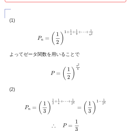
(1)
P
n
=
(
1
2
)
1
+
1
4
+
1
9
+
⋯
+
1
n
2
1
1
1
1
+
+
+
⋯
+
1
(
)
2
9
4
n
=
P
n
2
よってゼータ関数を用いることで
P
=
(
1
2
)
π
2
6
2
π
1
(
)
6
=
P
2
(2)
P
n
=
(
1
3
)
1
2
+
1
4
+
⋯
+
1
2
n
=
(
1
3
)
1
−
1
2
n
1
1
1
1
+
+
⋯
+
1
−
1
1
(
)
(
)
n
n
2
4
2
2
=
=
P
n
3
3
∴
P
=
1
3
1
∴
=
P
3