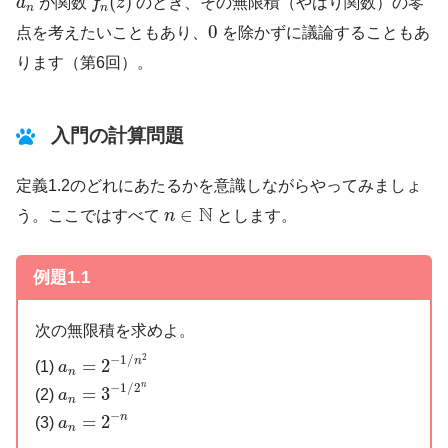
(
)
a
が関数
f
z
のとき、その無限積（やはり関数）の零
n
n
0
0
点を考えたいこともあり、
を除かずに議論することもあ
ります（第6回）。
入門の計算問題
定義1.2のどれにあたるかを意識しながらやってみましょ
n
∈
N
N
∈
う。ここではすべて
n
とします。
例題1.1
次の無限積を求めよ。
a
n
=
2
−
1
/
n
2
2
−
1
/
=
2
n
(1)
a
n
a
n
=
3
−
1
/
2
n
n
−
1
/
2
=
3
(2)
a
n
a
n
=
2
−
n
−
=
2
n
(3)
a
n