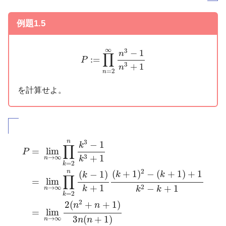
例題1.5
P
:=
∏
n
=
2
∞
n
3
−
1
n
3
+
1
∞
3
−
1
n
∏
:
=
P
3
+
1
n
=
2
n
を計算せよ。
P
=
lim
n
→
∞
∏
k
=
2
n
k
3
−
1
k
3
+
1
=
lim
n
→
∞
∏
k
=
2
n
(
k
−
n
3
−
1
k
∏
=
lim
P
3
+
1
→
∞
n
k
=
2
k
2
n
(
+
1
)
−
(
+
1
)
+
1
(
−
1
)
k
k
k
∏
=
lim
+
1
2
−
+
1
→
∞
k
n
k
k
=
2
k
2
2
(
+
+
1
)
n
n
=
lim
3
(
+
1
)
→
∞
n
n
n