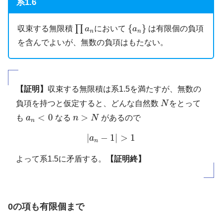
系1.6
∏
a
n
{
a
n
}
{
}
∏
収束する無限積
において
は有限個の負項
a
a
n
n
を含んでよいが、無数の負項はもたない。
【証明】
収束する無限積は系1.5を満たすが、無数の
N
負項を持つと仮定すると、どんな自然数
N
をとって
n
>
N
a
n
<
0
<
0
>
も
a
なる
n
N
があるので
n
|
a
n
−
1
|
>
1
|
−
1
|
>
1
a
n
よって系1.5に矛盾する。
【証明終】
0の項も有限個まで