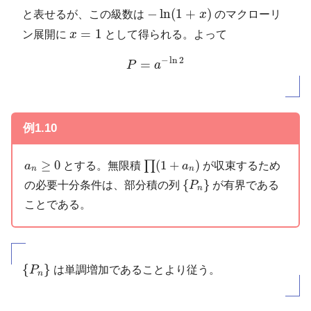
−
ln
(
1
+
x
)
−
ln
(
1
+
)
と表せるが、この級数は
x
のマクローリ
x
=
1
=
1
ン展開に
x
として得られる。よって
P
=
a
−
ln
2
−
ln
2
=
P
a
例1.10
∏
(
1
+
a
n
)
a
n
≥
0
≥
0
(
1
+
)
∏
とする。無限積
が収束するため
a
a
n
n
{
P
n
}
{
}
の必要十分条件は、部分積の列
が有界である
P
n
ことである。
{
P
n
}
{
}
P
は単調増加であることより従う。
n