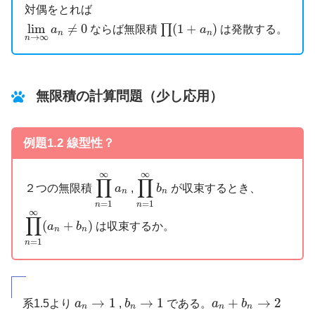
対偶をとれば
∏
(
1
+
a
n
)
lim
n
→
∞
a
n
≠
0
lim
≠
0
(
1
+
)
∏
ならば無限積
は発散する。
a
a
n
n
→
∞
n
無限積の計算問題（少し応用）
例題1.2 線型性？
∏
n
=
1
∞
a
∏
n
n
=
1
∞
b
n
∞
∞
∏
∏
２つの無限積
,
が収束するとき、
a
b
n
n
=
1
=
1
n
n
∏
n
=
1
∞
(
a
n
+
b
n
)
∞
∏
(
+
)
は収束するか。
a
b
n
n
=
1
n
b
n
→
1
a
n
+
b
n
→
2
a
n
→
1
→
1
→
1
+
→
2
系1.5より
a
,
b
である。
a
b
n
n
n
n