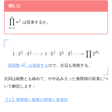
例1.11
∏
n
=
1
∞
n
1
n
∞
∏
1
は収束するか。
n
n
=
1
n
1
⋅
2
1
2
⋅
3
1
3
⋯
>
1
⋅
2
1
2
⋅
2
1
3
⋅
2
1
4
⋯
=
∏
2
H
n
∏
1
1
1
1
1
H
1
⋅
2
⋅
3
⋯
>
1
⋅
2
⋅
2
⋅
2
⋯
=
2
n
3
3
2
2
4
H
n
調和数
H
は発散する
ので、左辺も発散する。
n
次回は級数とも絡めて、やや込み入った無限積の収束につ
いて解説します：
【２】無限積と級数の関係と収束性