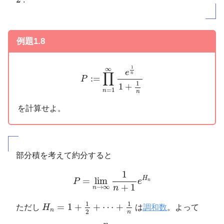
例題1.8
P
:=
∏
n
=
1
∞
e
1
n
1
+
1
n
1
∞
e
∏
n
:
=
P
1
1
+
=
1
n
n
を計算せよ。
部分積を考えて約分すると
P
=
lim
n
→
∞
1
n
+
1
e
H
n
1
H
=
lim
P
e
n
+
1
→
∞
n
n
H
n
=
1
+
1
2
+
⋯
+
1
n
1
1
=
1
+
+
⋯
+
ただし
H
は
調和数
。よって
n
2
n
P
=
lim
n
→
∞
n
n
+
1
e
H
n
−
ln
n
=
e
γ