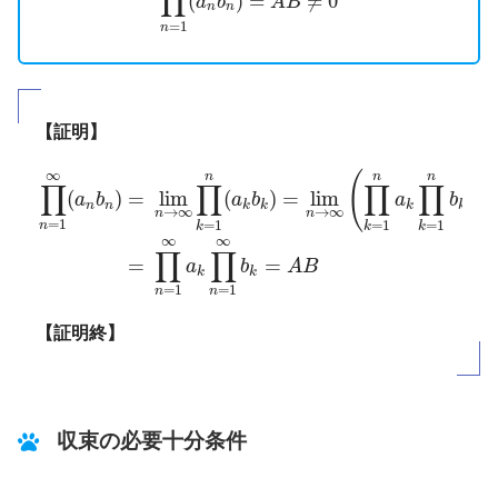
∏
(
)
=
≠
0
a
b
A
B
n
n
=
1
n
【証明】
∏
n
=
1
∞
(
a
n
b
n
)
=
lim
n
→
∞
∏
k
=
1
n
(
a
k
b
k
)
=
lim
n
→
∞
(
∏
∞
(
)
n
n
n
∏
∏
∏
∏
(
)
=
lim
(
)
=
lim
a
b
a
b
a
b
n
n
k
k
k
k
→
∞
→
∞
n
n
=
1
=
1
=
1
=
1
n
k
k
k
∞
∞
∏
∏
=
=
a
b
A
B
k
k
=
1
=
1
n
n
【証明終】
収束の必要十分条件