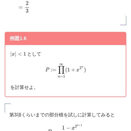
2
=
3
例題1.6
|
x
|
<
1
|
|
<
1
として
x
P
:=
∏
n
=
1
∞
(
1
+
x
2
n
)
∞
∏
n
2
:
=
(
1
+
)
P
x
=
1
n
を計算せよ。
第3項くらいまでの部分積を試しに計算してみると
P
n
=
1
−
x
2
n
+
1
1
−
x
2
+
1
n
2
1
−
x