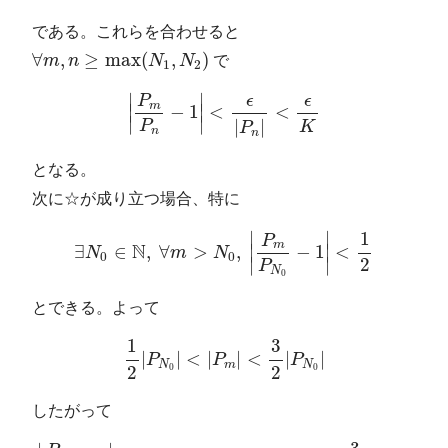
である。これらを合わせると
∀
m
,
n
≥
max
(
N
1
,
N
2
)
∀
,
≥
max
(
,
)
m
n
N
N
で
1
2
|
P
m
P
n
−
1
|
<
ϵ
|
P
n
|
<
ϵ
K
∣
∣
ϵ
ϵ
P
m
∣
∣
−
1
<
<
∣
∣
|
|
P
K
P
n
n
となる。
次に☆が成り立つ場合、特に
∃
N
0
∈
N
,
∀
m
>
N
0
,
|
P
m
P
N
0
−
1
|
<
1
2
∣
∣
1
P
m
N
∣
∣
∃
∈
,
∀
>
,
−
1
<
N
m
N
0
0
∣
∣
2
P
N
0
とできる。よって
1
2
|
P
N
0
|
<
|
P
m
|
<
3
2
|
P
N
0
|
1
3
|
|
<
|
|
<
|
|
P
P
P
N
m
N
0
0
2
2
したがって
|
P
m
P
n
−
1
|
<
ϵ
⇒
|
P
m
−
P
n
|
<
ϵ
|
P
n
|
<
3
2
ϵ
|
P
N
0
|