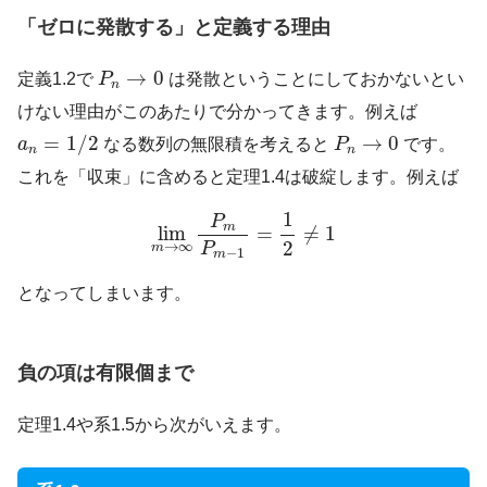
「ゼロに発散する」と定義する理由
P
n
→
0
→
0
定義1.2で
P
は発散ということにしておかないとい
n
けない理由がこのあたりで分かってきます。例えば
a
n
=
1
/
2
P
n
→
0
=
1
/
2
→
0
a
なる数列の無限積を考えると
P
です。
n
n
これを「収束」に含めると定理1.4は破綻します。例えば
lim
m
→
∞
P
m
P
m
−
1
=
1
2
≠
1
1
P
m
lim
=
≠
1
2
→
∞
P
m
−
1
m
となってしまいます。
負の項は有限個まで
定理1.4や系1.5から次がいえます。