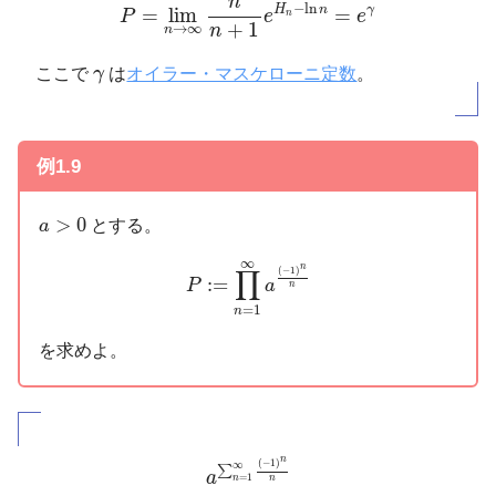
n
−
ln
H
n
γ
=
lim
=
P
e
e
n
+
1
→
∞
n
n
γ
ここで
γ
は
オイラー・マスケローニ定数
。
例1.9
a
>
0
>
0
とする。
a
P
:=
∏
n
=
1
∞
a
(
−
1
)
n
n
∞
n
∏
(
−
1
)
:
=
P
a
n
=
1
n
を求めよ。
a
∑
n
=
1
∞
(
−
1
)
n
n
n
(
−
1
)
∞
∑
a
=
1
n
n