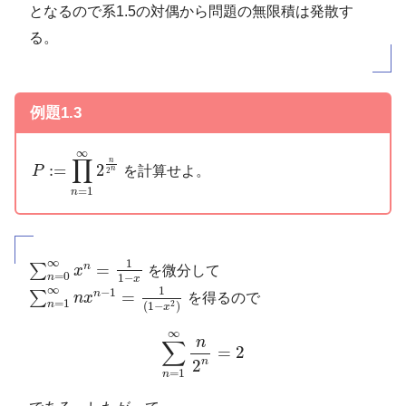
となるので系1.5の対偶から問題の無限積は発散す
る。
例題1.3
P
:=
∏
n
=
1
∞
2
n
2
n
∞
∏
n
:
=
2
を計算せよ。
P
n
2
=
1
n
∑
n
=
0
∞
x
n
=
1
1
−
x
∞
1
=
n
∑
x
を微分して
=
0
1
−
n
x
∑
n
=
1
∞
n
x
n
−
1
=
1
(
1
−
x
2
)
∞
1
−
1
=
n
∑
n
x
を得るので
=
1
2
n
(
1
−
)
x
∑
n
=
1
∞
n
2
n
=
2
∞
n
∑
=
2
n
2
=
1
n