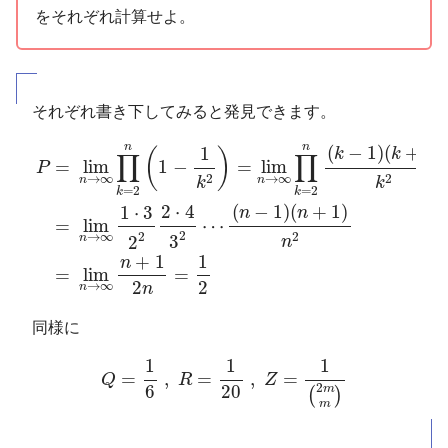
をそれぞれ計算せよ。
それぞれ書き下してみると発見できます。
P
=
lim
n
→
∞
∏
k
=
2
n
(
1
−
1
k
2
)
=
lim
n
→
∞
∏
k
=
2
n
(
k
−
1
)
(
k
n
n
(
−
1
)
(
+
1
)
1
(
)
k
k
∏
∏
=
lim
1
−
=
lim
P
2
2
→
∞
→
∞
n
n
k
k
=
2
=
2
k
k
(
−
1
)
(
+
1
)
2
⋅
4
1
⋅
3
n
n
=
lim
⋯
2
2
2
→
∞
3
n
2
n
+
1
1
n
=
lim
=
2
2
→
∞
n
n
同様に
Q
=
1
6
,
R
=
1
20
,
Z
=
1
(
2
m
m
)
1
1
1
=
,
=
,
=
Q
R
Z
2
6
20
m
(
)
m