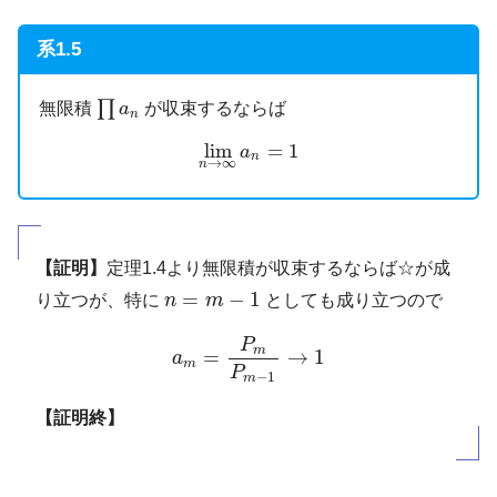
系1.5
∏
a
n
∏
無限積
が収束するならば
a
n
lim
n
→
∞
a
n
=
1
lim
=
1
a
n
→
∞
n
【証明】
定理1.4より無限積が収束するならば☆が成
n
=
m
−
1
=
−
1
り立つが、特に
n
m
としても成り立つので
a
m
=
P
m
P
m
−
1
→
1
P
m
=
→
1
a
m
P
−
1
m
【証明終】