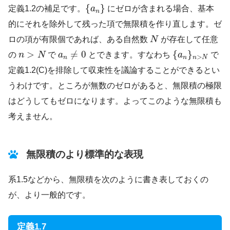
{
a
n
}
{
}
定義1.2の補足です。
a
にゼロが含まれる場合、基本
n
的にそれを除外して残った項で無限積を作り直します。ゼ
N
ロの項が有限個であれば、ある自然数
N
が存在して任意
{
a
n
}
n
>
N
a
n
≠
0
n
>
N
>
≠
0
{
}
の
n
N
で
a
とできます。すなわち
a
で
>
n
n
n
N
定義1.2(C)を排除して収束性を議論することができるとい
うわけです。ところが無数のゼロがあると、無限積の極限
はどうしてもゼロになります。よってこのような無限積も
考えません。
無限積のより標準的な表現
系1.5などから、無限積を次のように書き表しておくの
が、より一般的です。
定義1.7