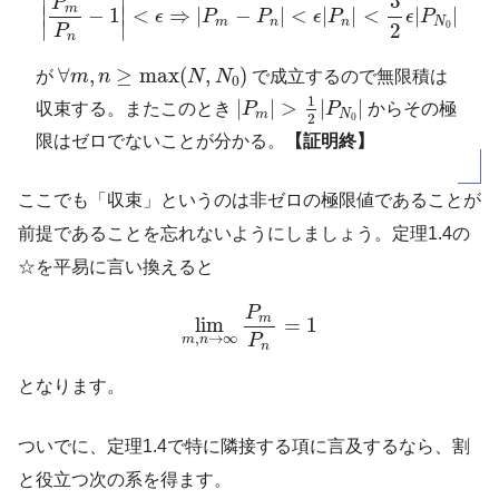
3
∣
∣
P
m
∣
∣
−
1
<
⇒
|
−
|
<
|
|
<
|
|
ϵ
P
P
ϵ
P
ϵ
P
m
n
n
N
∣
∣
0
2
P
n
∀
m
,
n
≥
max
(
N
,
N
0
)
∀
,
≥
max
(
,
)
が
m
n
N
N
で成立するので無限積は
0
|
P
m
|
>
1
2
|
P
N
0
|
1
|
|
>
|
|
収束する。またこのとき
P
P
からその極
m
N
2
0
限はゼロでないことが分かる。
【証明終】
ここでも「収束」というのは非ゼロの極限値であることが
前提であることを忘れないようにしましょう。定理1.4の
☆を平易に言い換えると
lim
m
,
n
→
∞
P
m
P
n
=
1
P
m
lim
=
1
,
→
∞
P
m
n
n
となります。
ついでに、定理1.4で特に隣接する項に言及するなら、割
と役立つ次の系を得ます。