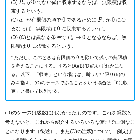
P
n
0
(B)
が
でない値に収束するならば、無限積は収
P
n
束するという。
0
0
P
n
a
n
0
0
(C)
が有限個の項で
であるために
が
にな
a
P
n
n
0
0
るならば、無限積は
に収束するという*。
P
n
→
0
→
0
(D) (C)とは異なる条件で
となるならば、無
P
n
0
0
限積は
に発散するという。
0
0
* ただし、このときは有限個の
を除いて残りの無限積
を考えることにする。すると(A)(B)(D)のいずれかにな
る。以下、「収束」という場合は、断りない限り(B)の
みを指す。(C)のケースであることをいう場合は「0に収
束」と書いて区別する。
(D)のケースは級数にはなかったものです。これを発散と
考えないと、これから紹介するいろいろな定理で面倒なこ
とになります（後述）。また(C)の注釈について、例えば
f
n
(
z
)
a
n