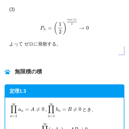
(3)
P
n
=
(
1
2
)
n
(
n
+
1
)
2
→
0
(
+
1
)
n
n
1
(
)
2
=
→
0
P
n
2
よって ゼロに発散する。
無限積の積
定理1.3
∏
n
=
1
∞
a
n
=
A
≠
0
∏
n
=
1
∞
b
n
=
B
≠
0
∞
∞
∏
∏
=
≠
0
=
≠
0
,
とき、
a
A
b
B
n
n
=
1
=
1
n
n
∏
n
=
1
∞
(
a
n
b
n
)
=
A
B
≠
0
∞