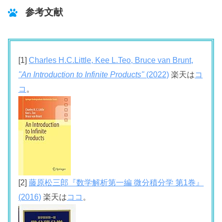
参考文献
[1]
Charles H.C.Little, Kee L.Teo, Bruce van Brunt,
"An Introduction to Infinite Products"
(2022)
楽天は
コ
コ
。
[2]
藤原松三郎『数学解析第一編 微分積分学 第1巻』
(2016)
楽天は
ココ
。