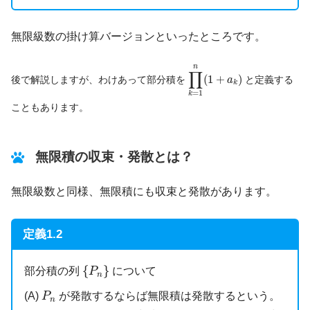
無限級数の掛け算バージョンといったところです。
∏
k
=
1
n
(
1
+
a
k
)
n
∏
(
1
+
)
後で解説しますが、わけあって部分積を
と定義する
a
k
=
1
k
こともあります。
無限積の収束・発散とは？
無限級数と同様、無限積にも収束と発散があります。
定義1.2
{
P
n
}
{
}
部分積の列
について
P
n
P
n
(A)
が発散するならば無限積は発散するという。
P
n
0