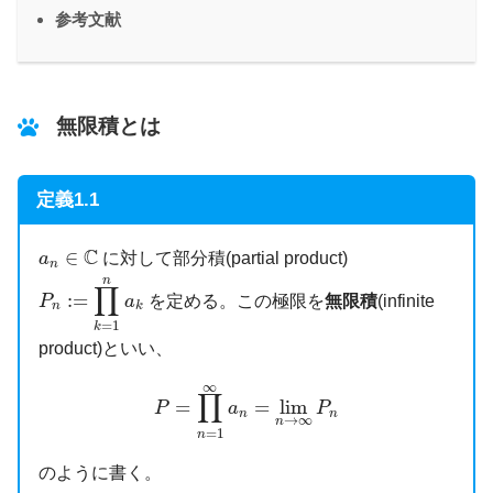
参考文献
無限積とは
定義1.1
a
n
∈
C
C
∈
に対して部分積(partial product)
a
n
P
n
:=
∏
k
=
1
n
a
k
n
∏
:
=
を定める。この極限を
無限積
(infinite
P
a
n
k
=
1
k
product)といい、
P
=
∏
n
=
1
∞
a
n
=
lim
n
→
∞
P
n
∞
∏
=
=
lim
P
a
P
n
n
→
∞
n
=
1
n
のように書く。