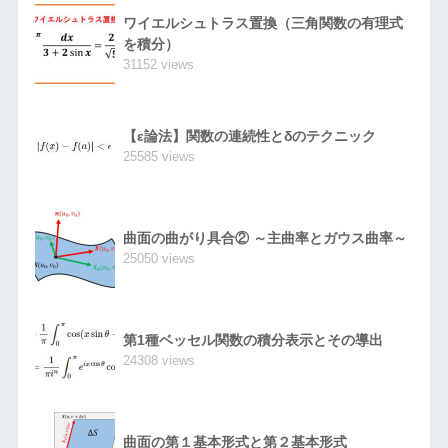
ワイエルシュトラス置換（三角関数の有理式
を積分）
31152 views
【ε論法】関数の連続性とδのテクニック
25585 views
曲面の曲がり具合② ～主曲率とガウス曲率～
25050 views
第1種ベッセル関数の積分表示とその導出
24308 views
曲面の第１基本形式と第２基本形式