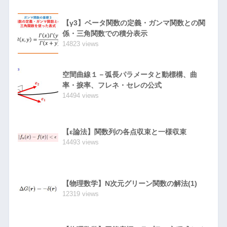
【γ3】ベータ関数の定義・ガンマ関数との関
係・三角関数での積分表示
14823 views
空間曲線１－弧長パラメータと動標構、曲
率・捩率、フレネ・セレの公式
14494 views
【ε論法】関数列の各点収束と一様収束
14493 views
【物理数学】N次元グリーン関数の解法(1)
12319 views