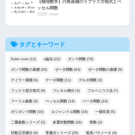
【物理数学】円筒座標のラプラス方程式とベ
ッセル関数
11520 views
タグとキーワード
Euler-sum
(12)
ε論法
(22)
ガンマ関数
(78)
ガンマ関数の基礎
(20)
ゼータ関数
(64)
ゼータ関数の基礎
(9)
テイラー展開
(6)
テータ関数
(11)
デルタ関数
(3)
フックス型方程式
(9)
フレネル積分
(3)
フロベニウス法
(7)
フーリエ級数
(9)
ベッセル関数
(14)
ベータ関数
(24)
ポリガンマ関数
(16)
ルジャンドル関数
(16)
一様収束
(5)
二重級数シリーズ
(3)
多重対数関数
(26)
実数
(3)
対数正弦積分
(6)
常微分シリーズ
(20)
弧長パラメータ
(4)