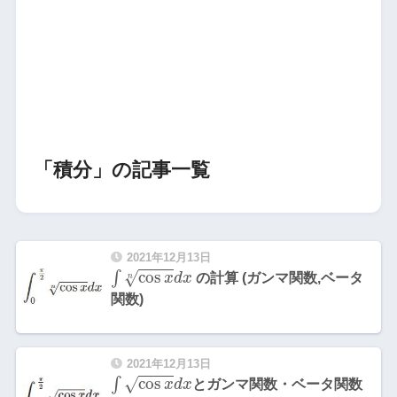
「積分」の記事一覧
2021年12月13日
∫
cos
x
n
d
x
cos
∫
√
x
d
x
の計算 (ガンマ関数,ベータ
n
関数)
2021年12月13日
∫
cos
x
d
x
cos
∫
√
x
d
x
とガンマ関数・ベータ関数