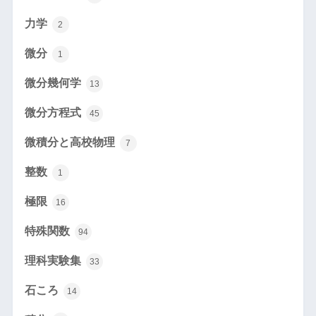
力学
2
微分
1
微分幾何学
13
微分方程式
45
微積分と高校物理
7
整数
1
極限
16
特殊関数
94
理科実験集
33
石ころ
14