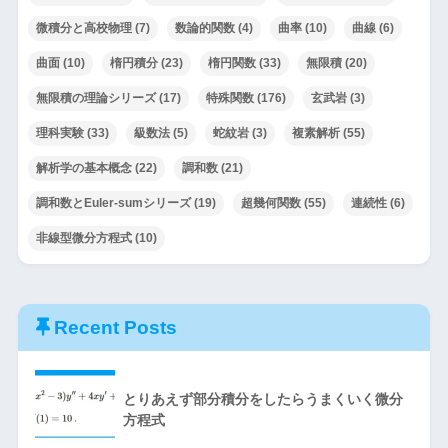
微積分と高校物理
(7)
数論的関数
(4)
曲率
(10)
曲線
(6)
曲面
(10)
楕円積分
(23)
楕円関数
(33)
無限積
(20)
無限積の理論シリーズ
(17)
特殊関数
(176)
玄武岩
(3)
理科実験
(33)
級数法
(5)
蛇紋岩
(3)
複素解析
(55)
解析学の基本概念
(22)
調和数
(21)
調和数とEuler-sumシリーズ
(19)
超幾何関数
(55)
連続性
(6)
非線型微分方程式
(10)
Recent Posts
とりあえず部分積分をしたらうまくいく微分
方程式