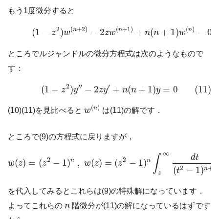
もう1度微分すると
(10)
(
1
−
z
2
)
w
(
n
+
2
)
−
2
z
w
(
n
+
1
)
+
n
(
n
+
1
)
w
(
n
)
=
0
2
(
+
2
)
(
+
1
)
(
)
n
n
n
(
1
−
)
−
2
+
(
+
1
)
=
0
z
w
z
w
n
n
w
ところでルジャンドルの微分方程式は次のようなもので
す：
(11)
(
1
−
z
2
)
y
′
′
−
2
z
y
′
+
n
(
n
+
1
)
y
=
0
2
′
′
′
(
1
−
)
−
2
+
(
+
1
)
=
0
(11)
z
y
z
y
n
n
y
w
(
n
)
(
)
n
(10)(11)を見比べると
w
は(11)の解です．
ところで(9)の方程式に戻りますが，
w
(
z
)
=
(
z
2
−
1
)
n
,
w
(
z
)
=
(
z
2
−
1
)
n
∫
z
∞
d
t
(
t
2
−
1
)
n
+
1
∞
d
t
∫
2
2
n
n
(
)
=
(
−
1
)
,
(
)
=
(
−
1
)
w
z
z
w
z
z
2
+
1
(
−
1
)
n
t
z
を代入してみるとこれらは(9)の特殊解になっています．
n
よってこれらの
n
階微分が(11)の解になっているはずです