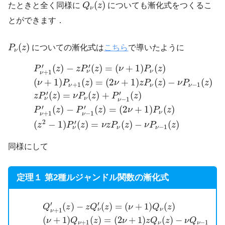
Q
ν
(
z
)
(
)
たときと全く同様に
Q
z
についても漸化式をつくるこ
ν
とができます．
P
ν
(
z
)
(
)
P
z
についての漸化式は
こちら
で導いたように
ν
(3a)
P
ν
+
1
′
(
z
)
−
z
P
ν
′
(
z
)
=
(
ν
+
1
)
P
ν
(
z
)
(3b)
(
ν
+
1
)
P
ν
+
1
(
z
)
=
′
′
(
)
−
(
)
=
(
+
1
)
(
)
P
z
z
P
z
ν
P
z
ν
ν
+
1
ν
(
+
1
)
(
)
=
(
2
+
1
)
(
)
−
(
)
ν
P
z
ν
z
P
z
ν
P
z
+
1
−
1
ν
ν
ν
′
′
(
)
=
(
)
+
(
)
z
P
z
ν
P
z
P
z
ν
ν
−
1
ν
′
′
(
)
−
(
)
=
(
2
+
1
)
(
)
P
z
P
z
ν
P
z
ν
+
1
−
1
ν
ν
2
′
(
−
1
)
(
)
=
(
)
−
(
)
z
P
z
ν
z
P
z
ν
P
z
−
1
ν
ν
ν
同様にして
定理１ 第2種ルジャンドル関数の漸化式
(4a)
Q
ν
+
1
′
(
z
)
−
z
Q
ν
′
(
z
)
=
(
ν
+
1
)
Q
ν
(
z
)
(4b)
(
ν
+
1
)
Q
ν
+
1
(
z
)
′
′
(
)
−
(
)
=
(
+
1
)
(
)
Q
z
z
Q
z
ν
Q
z
ν
+
1
ν
ν
(
+
1
)
(
)
=
(
2
+
1
)
(
)
−
(
)
ν
Q
z
ν
z
Q
z
ν
Q
z
+
1
−
1
ν
ν
ν