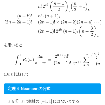
+
1
(
)
n
n
(
)
2
k
=
!
2
+
1
n
2
2
k
k
(
+
)
!
=
!
⋅
(
+
1
)
n
k
n
n
k
(
2
+
2
+
1
)
!
=
(
2
+
1
)
!
×
(
2
+
2
)
(
2
+
4
)
⋯
(
2
n
k
n
n
n
3
(
)
2
k
=
(
2
+
1
)
!
2
(
+
1
)
+
n
n
n
k
2
k
を用いると
(22)
∫
−
1
1
P
n
(
w
)
d
w
z
−
w
=
2
n
+
1
n
!
2
(
2
n
+
1
)
!
1
z
n
+
1
∑
k
=
0
+
1
n
∞
(
)
+
1
1
2
n
2
!
1
n
d
w
∫
∑
k
2
(
)
=
P
w
n
−
(
2
+
1
)
!
+
1
z
w
n
(
+
n
z
n
−
1
=
0
k
(16)と比較して
定理４ Neumannの公式
[
−
1
,
1
]
z
∈
C
z
C
∈
[
−
1
,
1
]
,
は実軸の
にはないとする．
z
z