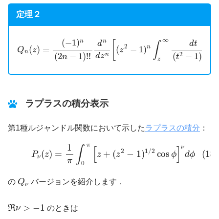
定理２
Q
n
(
z
)
=
(
−
1
)
n
(
2
n
−
1
)
!
!
d
n
d
z
n
[
(
z
2
−
1
)
n
∫
z
∞
d
t
(
t
2
−
1
)
n
+
1
]
∞
(
−
1
)
n
n
[
d
d
t
∫
2
(
)
=
(
−
1
)
n
Q
z
z
n
2
+
1
(
2
−
1
)
!
!
(
−
1
)
n
d
z
n
n
t
z
ラプラスの積分表示
第1種ルジャンドル関数において示した
ラプラスの積分
：
(18)
P
ν
(
z
)
=
1
π
∫
0
π
[
z
+
(
z
2
−
1
)
1
/
2
cos
ϕ
]
ν
d
ϕ
π
1
ν
∫
[
]
2
1
/
2
(
)
=
+
(
−
1
)
cos
(18)
P
z
z
z
ϕ
d
ϕ
ν
π
0
Q
ν
の
Q
バージョンを紹介します．
ν
R
ν
>
−
1
>
−
1
R
ν
のときは