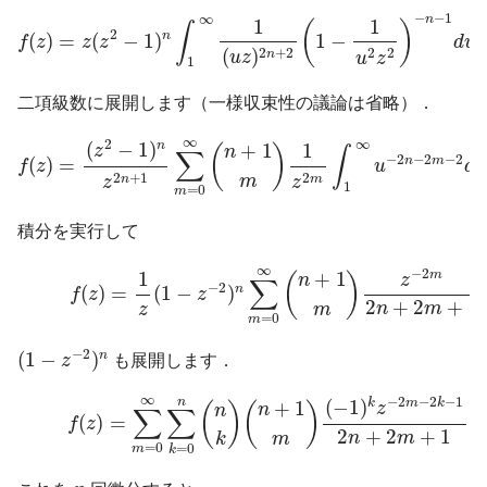
f
(
z
)
=
z
(
z
2
−
1
)
n
∫
1
∞
1
(
u
z
)
2
n
+
2
(
1
−
1
u
2
z
2
)
−
n
−
1
d
u
−
−
1
∞
n
1
1
(
)
∫
2
n
(
)
=
(
−
1
)
1
−
f
z
z
z
d
u
2
+
2
2
2
(
)
n
u
z
u
z
1
二項級数に展開します（一様収束性の議論は省略）．
f
(
z
)
=
(
z
2
−
1
)
n
z
2
n
+
1
∑
m
=
0
∞
(
n
+
1
m
)
1
z
2
m
∫
1
∞
u
−
2
n
−
2
∞
2
∞
(
−
1
)
n
+
1
1
z
(
)
n
∫
∑
−
2
−
2
−
2
n
m
(
)
=
f
z
u
d
u
2
+
1
2
n
m
m
z
z
1
=
0
m
積分を実行して
(13)
f
(
z
)
=
1
z
(
1
−
z
−
2
)
n
∑
m
=
0
∞
(
n
+
1
m
)
z
−
2
m
2
n
+
2
m
∞
−
2
m
1
+
1
(
)
z
n
∑
−
2
n
(
)
=
(
1
−
)
f
z
z
2
+
2
+
1
n
m
z
m
=
0
m
(
1
−
z
−
2
)
n
−
2
(
1
−
)
n
z
も展開します．
(14)
f
(
z
)
=
∑
m
=
0
∞
∑
k
=
0
n
(
n
k
)
(
n
+
1
m
)
(
−
1
)
k
z
−
2
m
−
2
k
−
∞
−
2
−
2
−
1
n
(
−
1
)
k
m
k
+
1
z
(
)
(
)
n
n
∑
∑
(
)
=
f
z
2
+
2
+
1
n
m
k
m
=
0
=
0
m
k
n