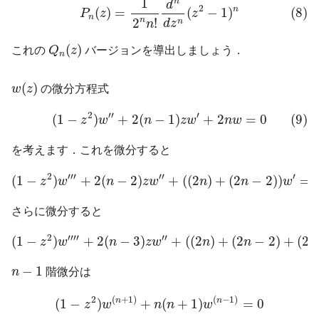
1
n
d
2
n
(8)
(
)
=
(
−
1
)
P
z
z
n
n
2
!
n
d
z
n
Q
n
(
z
)
(
)
これの
Q
z
バージョンを導出しましょう．
n
w
(
z
)
(
)
w
z
の微分方程式
(9)
(
1
−
z
2
)
w
″
+
2
(
n
−
1
)
z
w
′
+
2
n
w
=
0
2
′′
′
(
1
−
)
+
2
(
−
1
)
+
2
=
0
(9)
z
w
n
z
w
n
w
を考えます．これを微分すると
(
1
−
z
2
)
w
‴
+
2
(
n
−
2
)
z
w
″
+
(
(
2
n
)
+
(
2
n
−
2
)
)
w
′
=
0
2
′′′
′′
′
(
1
−
)
+
2
(
−
2
)
+
(
(
2
)
+
(
2
−
2
)
)
=
z
w
n
z
w
n
n
w
さらに微分すると
(
1
−
z
2
)
w
⁗
+
2
(
n
−
3
)
z
w
″
+
(
(
2
n
)
+
(
2
n
−
2
)
+
(
2
n
−
4
)
2
′′′′
′′
(
1
−
)
+
2
(
−
3
)
+
(
(
2
)
+
(
2
−
2
)
+
(
2
z
w
n
z
w
n
n
n
n
−
1
−
1
n
階微分は
(
1
−
z
2
)
w
(
n
+
1
)
+
n
(
n
+
1
)
w
(
n
−
1
)
=
0
2
(
+
1
)
(
−
1
)
n
n
(
1
−
)
+
(
+
1
)
=
0
z
w
n
n
w