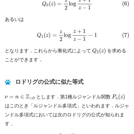
z
(
)
=
log
(6)
Q
z
0
−
1
2
z
あるいは
(7)
Q
1
(
z
)
=
z
2
log
z
+
1
z
−
1
−
1
+
1
z
z
(
)
=
log
−
1
(7)
Q
z
1
−
1
2
z
Q
2
(
z
)
(
)
となります．これらから漸化式によって
Q
z
を求める
2
ことができます．
ロドリグの公式に似た等式
P
n
(
z
)
ν
=
n
∈
Z
>
0
Z
=
∈
(
)
ν
n
とします．第1種ルジャンドル関数
P
z
>
0
n
はこのとき「ルジャンドル多項式」といわれます．ルジャ
ンドル多項式においては次のロドリグの公式が知られま
す．
(8)
P
n
(
z
)
=
1
2
n
n
!
d
n
d
z
n
(
z
2
−
1
)
n