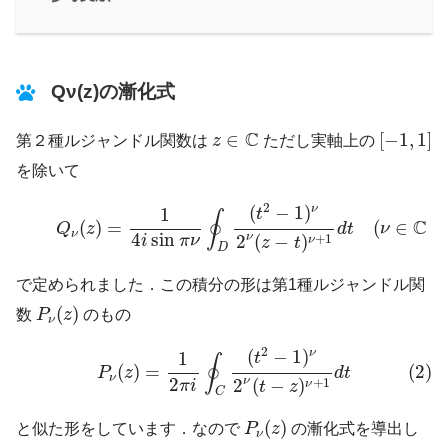
Qν(z)の漸化式
[
−
1
,
1
]
z
∈
C
C
∈
[
−
1
,
1
]
第２種ルジャンドル関数は
z
ただし実軸上の
を除いて
(1)
Q
ν
(
z
)
=
1
4
i
sin
π
ν
∮
D
(
t
2
−
1
)
ν
2
ν
(
z
−
t
)
ν
+
1
d
t
(
ν
∈
C
2
(
−
1
)
ν
1
t
∮
C
(
)
=
(
∈
∖
Q
z
d
t
ν
ν
4
sin
ν
+
1
2
(
−
)
i
π
ν
ν
z
t
D
で定められました．この積分の形は第1種ルジャンドル関
P
ν
(
z
)
(
)
数
P
z
のもの
ν
(2)
P
ν
(
z
)
=
1
2
π
i
∮
C
(
t
2
−
1
)
ν
2
ν
(
t
−
z
)
ν
+
1
d
t
2
(
−
1
)
ν
1
t
∮
(
)
=
(2)
P
z
d
t
ν
ν
2
+
1
2
(
−
)
ν
π
i
t
z
C
P
ν
(
z
)
(
)
と似た形をしています．なので
P
z
の漸化式を導出し
ν