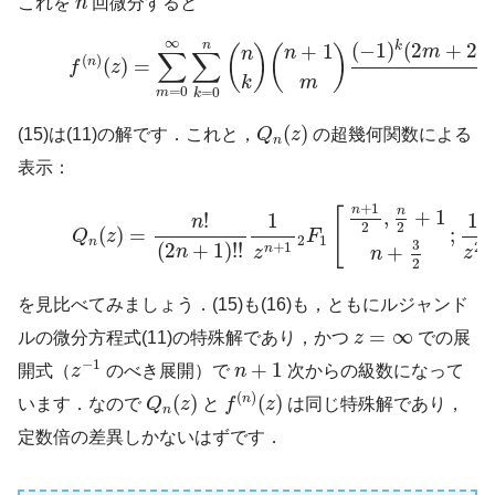
これを
n
回微分すると
(15)
f
(
n
)
(
z
)
=
∑
m
=
0
∞
∑
k
=
0
n
(
n
k
)
(
n
+
1
m
)
(
−
1
)
k
(
2
m
+
2
k
∞
n
(
−
1
)
(
2
+
2
k
+
1
m
k
(
)
(
)
n
n
∑
∑
(
)
n
(
)
=
f
z
k
m
=
0
=
0
m
k
Q
n
(
z
)
(
)
(15)は(11)の解です．これと，
Q
z
の超幾何関数による
n
表示：
(16)
Q
n
(
z
)
=
n
!
(
2
n
+
1
)
!
!
1
z
n
+
1
2
F
1
[
n
+
1
2
,
n
2
+
1
n
+
3
2
;
+
1
n
n
,
+
1
[
1
1
!
n
2
2
(
)
=
;
Q
z
F
2
1
n
3
(
2
+
1
)
!
!
+
1
2
+
n
n
z
z
n
2
を見比べてみましょう．(15)も(16)も，ともにルジャンド
z
=
∞
=
∞
ルの微分方程式(11)の特殊解であり，かつ
z
での展
z
−
1
n
+
1
−
1
+
1
開式（
z
のべき展開）で
n
次からの級数になって
f
(
n
)
(
z
)
Q
n
(
z
)
(
)
(
)
(
)
n
います．なので
Q
z
と
f
z
は同じ特殊解であり，
n
定数倍の差異しかないはずです．