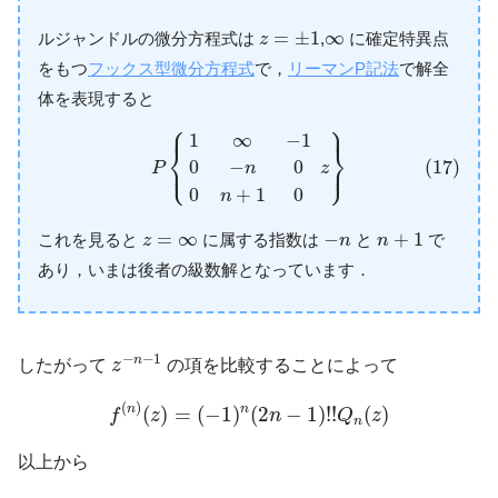
z
=
±
1
∞
=
±
1
∞
ルジャンドルの微分方程式は
,
に確定特異点
z
をもつ
フックス型微分方程式
で，
リーマンP記法
で解全
体を表現すると
⎧
⎫
⎪
⎪
(17)
P
{
1
∞
−
1
0
−
n
0
0
n
+
1
0
z
}
1
∞
−
1
⎨
⎬
⎩
⎭
⎪
⎪
0
−
0
(17)
P
z
n
0
+
1
0
n
n
+
1
−
n
z
=
∞
=
∞
−
+
1
これを見ると
に属する指数は
と
で
z
n
n
あり，いまは後者の級数解となっています．
z
−
n
−
1
−
−
1
n
したがって
z
の項を比較することによって
f
(
n
)
(
z
)
=
(
−
1
)
n
(
2
n
−
1
)
!
!
Q
n
(
z
)
(
)
n
n
(
)
=
(
−
1
)
(
2
−
1
)
!
!
(
)
f
z
n
Q
z
n
以上から