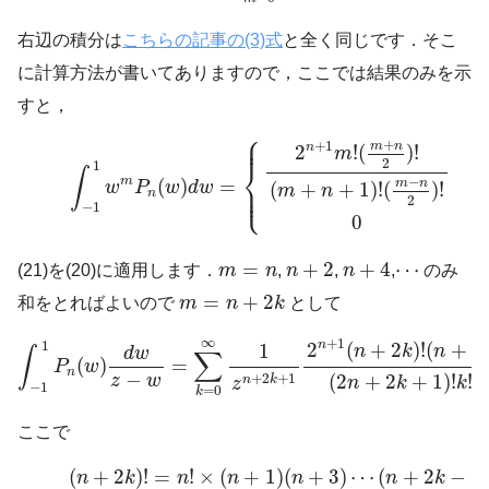
右辺の積分は
こちらの記事の(3)式
と全く同じです．そこ
に計算方法が書いてありますので，ここでは結果のみを示
すと，
⎧
(21)
∫
−
1
1
w
m
P
n
(
w
)
d
w
=
{
2
n
+
1
m
!
(
m
+
n
2
)
!
(
m
+
n
+
1
)
!
(
m
⎪

⎪
+
+
1
m
n
n
2
!
(
)
!
m
2
⎨
1
(
∫
m
−
(
)
=
m
n
⎪

w
P
w
d
w
(
+
+
1
)
!
(
)
!
⎩
⎪
m
n
n
2
−
1
0
(
e
n
+
2
n
+
4
m
=
n
⋯
=
+
2
+
4
⋯
(21)を(20)に適用します．
m
n
,
n
,
n
,
のみ
m
=
n
+
2
k
=
+
2
和をとればよいので
m
n
k
として
∫
−
1
1
P
n
(
w
)
d
w
z
−
w
=
∑
k
=
0
∞
1
z
n
+
2
k
+
1
2
n
+
1
(
n
+
2
k
)
!
(
n
∞
+
1
1
n
2
(
+
2
)
!
(
+
1
n
k
n
k
d
w
∫
∑
(
)
=
P
w
n
−
(
2
+
2
+
1
)
!
!
+
2
+
1
z
w
n
k
n
k
k
z
−
1
=
0
k
ここで
(
n
+
2
k
)
!
=
n
!
×
(
n
+
1
)
(
n
+
3
)
⋯
(
n
+
2
k
−
1
)
×
(
n
+
2
)
(
n
+
4
)
⋯
(
n
+
(
+
2
)
!
=
!
×
(
+
1
)
(
+
3
)
⋯
(
+
2
−
1
n
k
n
n
n
n
k