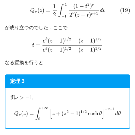
(19)
Q
ν
(
z
)
=
1
2
∫
−
1
1
(
1
−
t
2
)
ν
2
ν
(
z
−
t
)
ν
+
1
d
t
2
1
(
1
−
)
ν
1
t
∫
(
)
=
(19)
Q
z
d
t
ν
2
ν
+
1
2
(
−
)
ν
z
t
−
1
が成り立つのでした．ここで
t
=
e
θ
(
z
+
1
)
1
/
2
−
(
z
−
1
)
1
/
2
e
θ
(
z
+
1
)
1
/
2
+
(
z
−
1
)
1
/
2
1
/
2
(
+
1
)
−
(
−
1
)
θ
e
z
z
=
t
1
/
2
1
/
2
(
+
1
)
+
(
−
1
)
θ
e
z
z
なる置換を行うと
定理３
R
ν
>
−
1
>
−
1
R
,
ν
Q
ν
(
z
)
=
∫
0
+
∞
[
z
+
(
z
2
−
1
)
1
/
2
cosh
θ
]
−
ν
−
1
d
θ
+
∞
−
−
1
ν
∫
[
]
2
1
/
2
(
)
=
+
(
−
1
)
cosh
Q
z
z
z
θ
d
θ
ν
0