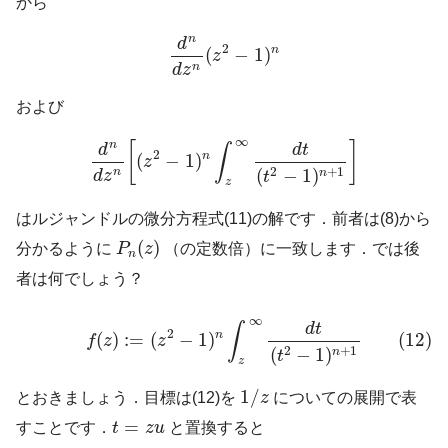
から
d
n
d
z
n
(
z
2
−
1
)
n
n
d
2
n
(
−
1
)
z
n
d
z
および
d
n
d
z
n
[
(
z
2
−
1
)
n
∫
z
∞
d
t
(
t
2
−
1
)
n
+
1
]
∞
n
[
]
d
d
t
∫
2
n
(
−
1
)
z
2
+
1
(
−
1
)
n
n
d
z
t
z
はルジャンドルの微分方程式(11)の解です．前者は(8)から
P
n
(
z
)
(
)
分かるように
P
z
（の定数倍）に一致します．では後
n
者は何でしょう？
(12)
f
(
z
)
:=
(
z
2
−
1
)
n
∫
z
∞
d
t
(
t
2
−
1
)
n
+
1
∞
d
t
∫
2
n
(
)
:
=
(
−
1
)
(12)
f
z
z
2
+
1
(
−
1
)
n
t
z
1
/
z
1
/
とおきましょう．目標は(12)を
z
についての展開で表
t
=
z
u
=
すことです．
t
z
u
と置換すると