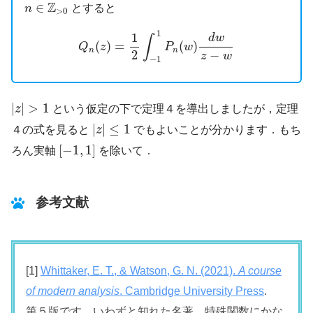
n
∈
Z
>
0
Z
∈
とすると
n
>
0
Q
n
(
z
)
=
1
2
∫
−
1
1
P
n
(
w
)
d
w
z
−
w
1
1
d
w
∫
(
)
=
(
)
Q
z
P
w
n
n
−
2
z
w
−
1
|
z
|
>
1
|
|
>
1
z
という仮定の下で定理４を導出しましたが，定理
|
z
|
≤
1
|
|
≤
1
４の式を見ると
z
でもよいことが分かります．もち
[
−
1
,
1
]
[
−
1
,
1
]
ろん実軸
を除いて．
参考文献
[1]
Whittaker, E. T., & Watson, G. N. (2021).
A course
of modern analysis
. Cambridge University Press
.
第５版です。いわずと知れた名著。特殊関数にかな