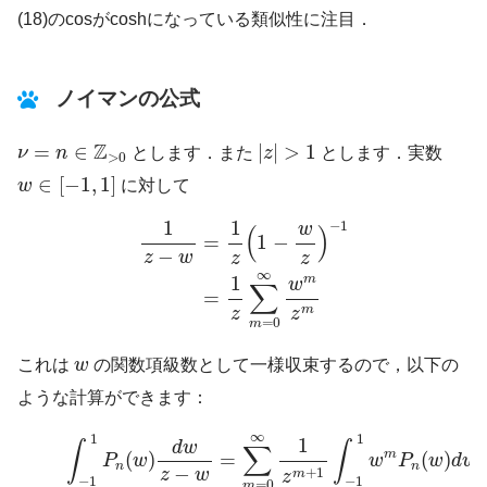
(18)のcosがcoshになっている類似性に注目．
ノイマンの公式
|
z
|
>
1
ν
=
n
∈
Z
>
0
Z
=
∈
|
|
>
1
ν
n
とします．また
z
とします．実数
>
0
w
∈
[
−
1
,
1
]
∈
[
−
1
,
1
]
w
に対して
1
z
−
w
=
1
z
(
1
−
w
z
)
−
1
=
1
z
∑
m
=
0
∞
w
m
z
m
1
1
−
1
w
(
)
=
1
−
−
z
w
z
z
∞
m
1
w
∑
=
m
z
z
=
0
m
w
これは
w
の関数項級数として一様収束するので，以下の
ような計算ができます：
(20)
∫
−
1
1
P
n
(
w
)
d
w
z
−
w
=
∑
m
=
0
∞
1
z
m
+
1
∫
−
1
1
w
m
P
n
(
∞
1
1
1
d
w
∫
∫
∑
m
(
)
=
(
)
P
w
w
P
w
d
w
n
n
−
+
1
z
w
m
z
−
1
−
1
=
0
m