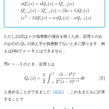
′
′
(
)
=
(
)
+
(
)
z
Q
z
ν
Q
z
Q
z
ν
−
1
ν
ν
′
′
(
)
−
(
)
=
(
2
+
1
)
(
)
Q
z
Q
z
ν
Q
z
ν
+
1
−
1
ν
ν
2
′
(
−
1
)
(
)
=
(
)
−
(
)
z
Q
z
ν
z
Q
z
ν
Q
z
−
1
ν
ν
ν
ν
ただし(1)式は
ν
が負整数の場合を除くため，定理１のお
Q
ν
のおのの
Q
の添え字が負整数でないときに限ります．例
ν
ν
=
0
=
0
えば(4b)で
ν
とはできません．
R
ν
>
−
1
>
−
1
R
ν
のとき，定理１は
(5)
Q
ν
(
z
)
=
1
2
∫
−
1
1
(
1
−
t
2
)
ν
2
ν
(
z
−
t
)
ν
+
1
d
t
2
1
(
1
−
)
ν
1
t
∫
(
)
=
(5)
Q
z
d
t
ν
2
ν
+
1
2
(
−
)
ν
z
t
−
1
と改めることができました（
前回
）．これをまともに計算
することで
(6)
Q
0
(
z
)
=
1
2
log
z
+
1
z
−
1
1
+
1