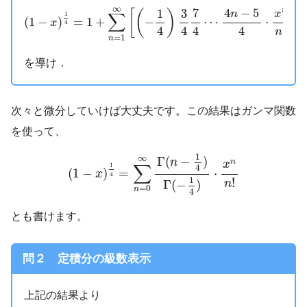
(
1
−
x
)
1
4
=
1
+
∑
n
=
1
∞
[
(
−
1
4
)
3
4
7
4
⋯
4
n
−
5
4
⋅
x
n
n
!
]
∞
4
−
5
7
1
3
n
[
(
)
]
x
n
∑
1
(
1
−
)
=
1
+
−
⋯
⋅
x
4
!
4
4
4
4
n
=
1
n
を導け．
次々と微分していけば大丈夫です。この結果はガンマ関数
を使って、
(
1
−
x
)
1
4
=
∑
n
=
0
∞
Γ
(
n
−
1
4
)
Γ
(
−
1
4
)
⋅
x
n
n
!
1
∞
Γ
(
−
)
n
n
x
∑
1
4
(
1
−
)
=
⋅
x
4
1
!
Γ
(
−
)
n
=
0
n
4
とも書けます。
問２ 定積分の級数表示
上記の結果より