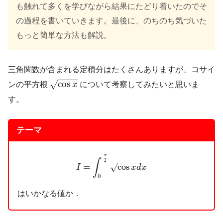
も触れて多くを学びながら結果にたどり着いたのでそ
の過程を書いていきます。最後に、のちのち気づいた
もっと簡単な方法も解説。
三角関数が含まれる定積分はたくさんありますが、コサイ
cos
x
cos
√
ンの平方根
x
について考察してみたいと思いま
す。
テーマ
I
=
∫
0
π
2
cos
x
d
x
π
∫
2
=
cos
√
I
x
d
x
0
はいかなる値か．