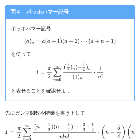
問４ ポッホハマー記号
ポッホハマー記号
(
a
)
n
=
a
(
a
+
1
)
(
a
+
2
)
⋯
(
a
+
n
−
1
)
(
)
=
(
+
1
)
(
+
2
)
⋯
(
+
−
1
)
a
a
a
a
a
n
n
を使って
I
=
π
2
∑
n
=
0
∞
(
1
2
)
n
(
−
1
4
)
n
(
1
)
n
⋅
1
n
!
1
1
(
)
(
−
)
∞
1
π
∑
n
n
2
4
=
⋅
I
!
2
(
1
)
n
n
=
0
n
と表せることを確認せよ．
先にガンマ関数や階乗を書き下して
I
=
π
2
∑
n
=
0
∞
(
n
−
1
2
)
(
n
−
3
2
)
⋯
3
2
⋅
1
2
n
!
n
!
⋅
(
n
−
5
4
)
(
n
−
3
3
1
1
∞
(
−
)
(
−
)
⋯
⋅
n
n
5
(
)
(
π
∑
2
2
2
2
=
⋅
−
I
n
n
2
4
!
!
n
n
=
0
n