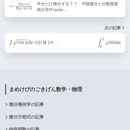
半分だけ微分する？？ 半階微分と分数階微
積分学(Fractio…
次の記事
∫
cos
x
n
d
x
∫
cos
√
の計算 (ガ…
x
d
x
n
まめけびのごきげん数学・物理
微分幾何学の記事
微分方程式の記事
特殊関数の記事