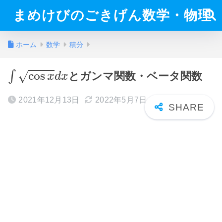
まめけびのごきげん数学・物理
ホーム
数学
積分
∫
cos
x
d
x
cos
∫
√
とガンマ関数・ベータ関数
x
d
x
2021年12月13日
2022年5月7日