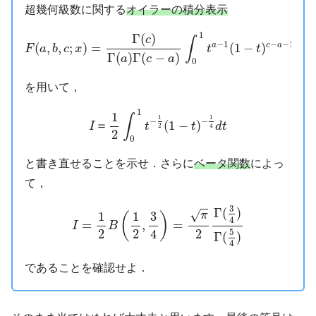
超幾何級数に関する
オイラーの積分表示
F
(
a
,
b
,
c
;
x
)
=
Γ
(
c
)
Γ
(
a
)
Γ
(
c
−
a
)
∫
0
1
t
a
−
1
(
1
−
t
)
c
−
a
−
1
(
1
−
t
1
Γ
(
)
c
∫
−
1
−
−
1
(
,
,
;
)
=
(
1
−
)
(
1
a
c
a
F
a
b
c
x
t
t
Γ
(
)
Γ
(
−
)
a
c
a
0
を用いて，
I
＝
1
2
∫
0
1
t
−
1
2
(
1
−
t
)
−
1
4
d
t
1
1
∫
1
1
−
−
(
1
−
)
＝
I
t
t
d
t
2
4
2
0
と書き直せることを示せ．さらに
ベータ関数
によっ
て，
I
=
1
2
B
(
1
2
,
3
4
)
=
π
2
Γ
(
3
4
)
Γ
(
5
4
)
3
Γ
(
)
√
1
1
3
π
(
)
4
=
,
=
I
B
2
2
4
2
5
Γ
(
)
4
であることを確認せよ．