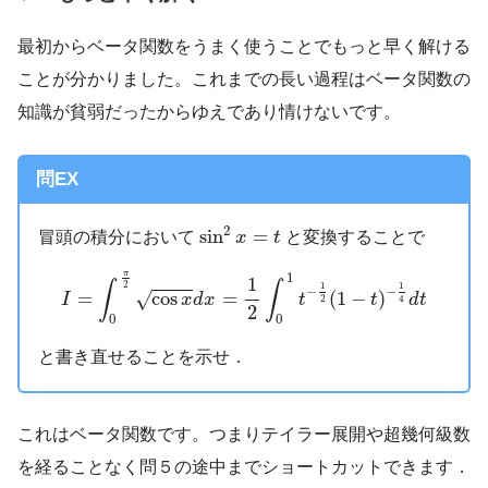
最初からベータ関数をうまく使うことでもっと早く解ける
ことが分かりました。これまでの長い過程はベータ関数の
知識が貧弱だったからゆえであり情けないです。
問EX
sin
2
x
=
t
2
sin
=
冒頭の積分において
と変換することで
x
t
I
=
∫
0
π
2
cos
x
d
x
=
1
2
∫
0
1
t
−
1
2
(
1
−
t
)
−
1
4
d
t
π
1
1
∫
∫
2
1
1
−
−
=
cos
=
(
1
−
)
√
I
x
d
x
t
t
d
t
2
4
2
0
0
と書き直せることを示せ．
これはベータ関数です。つまりテイラー展開や超幾何級数
を経ることなく問５の途中までショートカットできます．