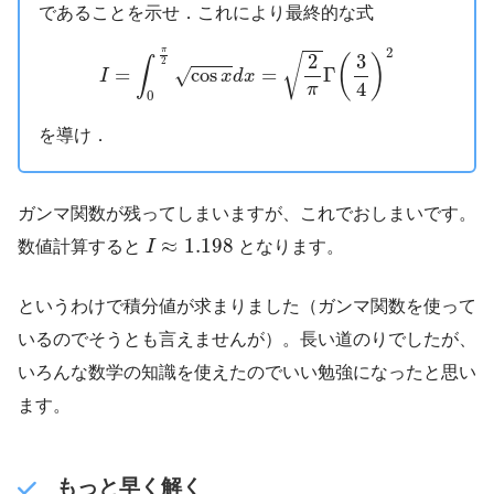
であることを示せ．これにより最終的な式
I
=
∫
0
π
2
cos
x
d
x
=
2
π
Γ
(
3
4
)
2
2
π
2
3
√
(
)
∫
2
=
cos
=
Γ
√
I
x
d
x
4
π
0
を導け．
ガンマ関数が残ってしまいますが、これでおしまいです。
I
≈
1.198
≈
1.198
数値計算すると
I
となります。
というわけで積分値が求まりました（ガンマ関数を使って
いるのでそうとも言えませんが）。長い道のりでしたが、
いろんな数学の知識を使えたのでいい勉強になったと思い
ます。
もっと早く解く