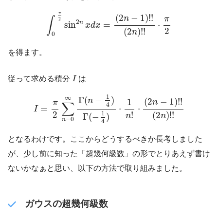
∫
0
π
2
sin
2
n
x
d
x
=
(
2
n
−
1
)
!
!
(
2
n
)
!
!
⋅
π
2
π
(
2
−
1
)
!
!
n
π
∫
2
2
n
sin
=
⋅
x
d
x
2
(
2
)
!
!
n
0
を得ます。
I
従って求める積分
I
は
I
=
π
2
∑
n
=
0
∞
Γ
(
n
−
1
4
)
Γ
(
−
1
4
)
⋅
1
n
!
⋅
(
2
n
−
1
)
!
!
(
2
n
)
!
!
1
∞
Γ
(
−
)
n
(
2
−
1
)
!
!
1
n
π
∑
4
=
⋅
⋅
I
2
1
!
(
2
)
!
!
Γ
(
−
)
n
n
=
0
n
4
となるわけです。ここからどうするべきか長考しました
が、少し前に知った「超幾何級数」の形でとりあえず書け
ないかなぁと思い、以下の方法で取り組みました。
ガウスの超幾何級数