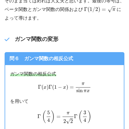
そのまま当てはめれば大丈夫と思います。最後の等号は、
Γ
(
1
/
2
)
=
π
Γ
(
1
/
2
)
=
√
ベータ関数とガンマ関数の関係および
π
に
よって導けます。
ガンマ関数の変形
問６ ガンマ関数の相反公式
ガンマ関数の相反公式
Γ
(
x
)
Γ
(
1
−
x
)
=
π
sin
π
x
π
Γ
(
)
Γ
(
1
−
)
=
x
x
sin
π
x
を用いて
Γ
(
5
4
)
=
π
2
2
Γ
(
3
4
)
5
3
(
)
(
)
π
Γ
=
Γ
4
4
√
2
2