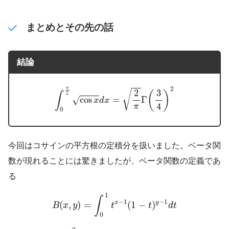
まとめとその先の話
結論
∫
0
π
2
cos
x
d
x
=
2
π
Γ
(
3
4
)
2
2
π
2
3
√
(
)
∫
2
cos
=
Γ
√
x
d
x
4
π
0
今回はコサインの平方根の定積分を扱いました。ベータ関
数が現れることには驚きましたが、ベータ関数の定義であ
る
B
(
x
,
y
)
=
∫
0
1
t
x
−
1
(
1
−
t
)
y
−
1
d
t
1
∫
−
1
−
1
x
y
(
,
)
=
(
1
−
)
B
x
y
t
t
d
t
0
t
=
sin
2
θ