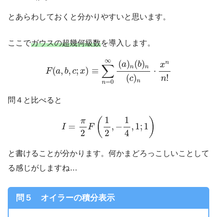
とあらわしておくと分かりやすいと思います。
ここで
ガウスの超幾何級数
を導入します。
F
(
a
,
b
,
c
;
x
)
≡
∑
n
=
0
∞
(
a
)
n
(
b
)
n
(
c
)
n
⋅
x
n
n
!
∞
(
)
(
)
n
a
b
x
∑
n
n
(
,
,
;
)
≡
⋅
F
a
b
c
x
!
(
)
n
c
n
=
0
n
問４と比べると
I
=
π
2
F
(
1
2
,
−
1
4
,
1
;
1
)
1
1
(
)
π
=
,
−
,
1
;
1
I
F
2
2
4
と書けることが分かります。何かまどろっこしいことして
る感じがしますね…
問５ オイラーの積分表示