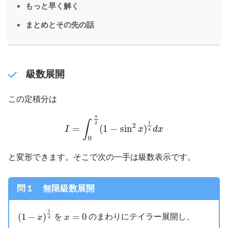
もっと早く解く
まとめとその先の話
級数展開
この定積分は
I
=
∫
0
π
2
(
1
−
sin
2
x
)
1
4
d
x
π
∫
2
1
2
=
(
1
−
sin
)
I
x
d
x
4
0
と変形できます。そこで次の一手は級数表示です。
問１ 無限級数展開
(
1
−
x
)
1
4
x
=
0
1
(
1
−
)
=
0
を
のまわりにテイラー展開し、
x
x
4