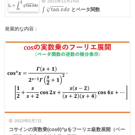
2021年12月14日
∫
tan
x
n
d
x
√
tan
∫
x
d
x
とベータ関数
n
発展的な内容：
2022年5月7日
コサインの実数乗(cosθ)^μをフーリエ級数展開（ベー