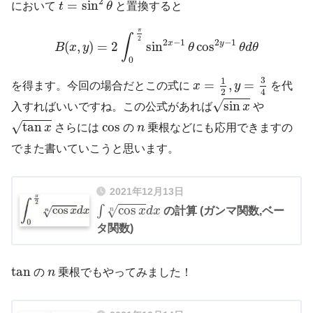
2
=
sin
において
t
θ
と置換すると
B
(
x
,
y
)
=
2
∫
0
π
2
sin
2
x
−
1
θ
cos
2
y
−
1
θ
d
θ
π
∫
2
2
−
1
2
−
1
x
y
(
,
)
=
2
sin
cos
B
x
y
θ
θ
d
θ
0
x
=
1
2
,
y
=
3
4
3
1
=
,
=
を得ます。今回の場合だとこの式に
x
y
を代
2
4
sin
x
√
sin
入すればいいですね。この公式があれば
x
や
tan
x
n
cos
√
tan
cos
x
さらには
の
n
乗根などにも応用できますの
でまた書いていこうと思います。
2021年12月13日
∫
cos
x
n
d
x
cos
∫
√
x
d
x
の計算 (ガンマ関数,ベー
n
タ関数)
tan
n
tan
の
n
乗根でもやってみました！