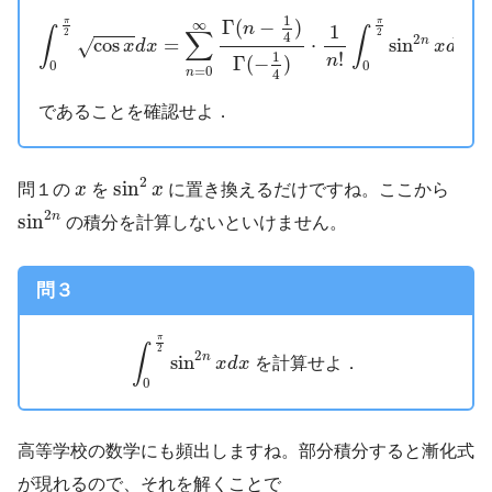
∫
0
π
2
cos
x
d
x
=
∑
n
=
0
∞
Γ
(
n
−
1
4
)
Γ
(
−
1
4
)
⋅
1
n
!
∫
0
π
2
sin
2
n
x
d
1
Γ
(
−
)
π
π
∞
n
1
∫
∫
∑
2
2
4
2
cos
=
⋅
sin
n
√
x
d
x
x
d
x
!
1
Γ
(
−
)
n
0
0
=
0
4
n
であることを確認せよ．
sin
2
x
x
2
sin
問１の
x
を
x
に置き換えるだけですね。ここから
sin
2
n
2
n
sin
の積分を計算しないといけません。
問３
∫
0
π
2
sin
2
n
x
d
x
π
∫
2
2
sin
n
を計算せよ．
x
d
x
0
高等学校の数学にも頻出しますね。部分積分すると漸化式
が現れるので、それを解くことで