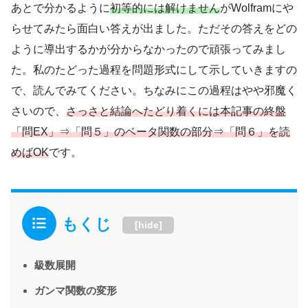
あとで分かるように
初等的には解けません
がWolframにや
らせてみたら面白い答えが出ました。ただその答えをどの
ように導出するかが分からなかったので頑張ってみまし
た。私のたどった過程を問題形式にして示していきますの
で、読んでみてください。ちなみにこの過程はやや邪魔く
さいので、
さっさと結論へたどり着くには本記事の終盤
「問EX」⇒「問５」のベータ関数の部分⇒「問６」を読
めばOK
です。
もくじ
[
hide
]
級数展開
ガンマ関数の変形