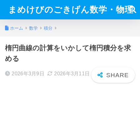
まめけびのごきげん数学・物理
ホーム
数学
積分
楕円曲線の計算をいかして楕円積分を求
める
2026年3月9日
2026年3月11日