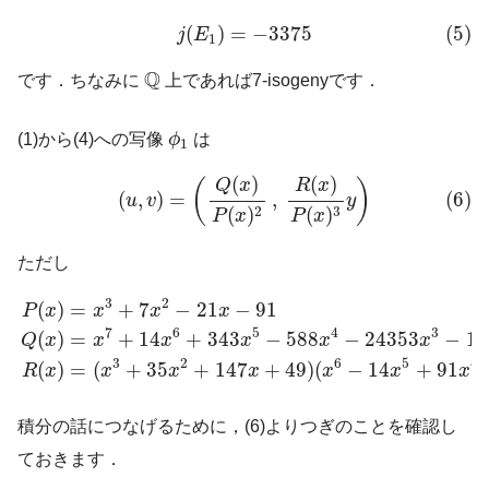
(5)
j
(
E
1
)
=
−
3375
(
)
=
−
3375
(5)
j
E
1
Q
Q
です．ちなみに
上であれば7-isogenyです．
ϕ
1
(1)から(4)への写像
ϕ
は
1
(6)
(
u
,
v
)
=
(
Q
(
x
)
P
(
x
)
2
,
R
(
x
)
P
(
x
)
3
y
)
(
)
(
)
(
)
Q
x
R
x
(6)
(
,
)
=
,
u
v
y
3
2
(
)
(
)
P
x
P
x
ただし
P
(
x
)
=
x
3
+
7
x
2
−
21
x
−
91
Q
(
x
)
=
x
7
+
14
x
6
+
343
x
5
−
588
x
3
2
(
)
=
+
7
−
21
−
91
P
x
x
x
x
7
6
5
4
3
(
)
=
+
14
+
343
−
588
−
24353
−
12
Q
x
x
x
x
x
x
3
2
6
5
4
(
)
=
(
+
35
+
147
+
49
)
(
−
14
+
91
R
x
x
x
x
x
x
x
積分の話につなげるために，(6)よりつぎのことを確認し
ておきます．