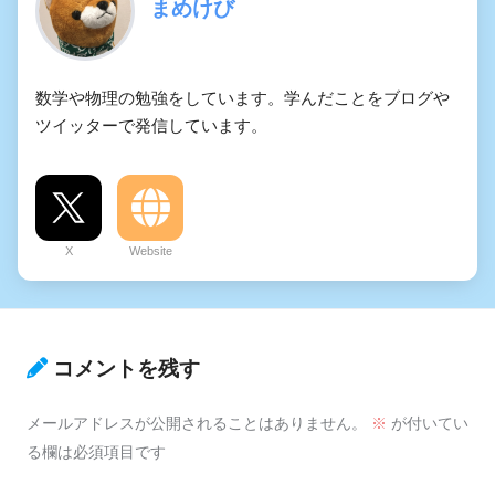
まめけび
数学や物理の勉強をしています。学んだことをブログや
ツイッターで発信しています。
X
Website
コメントを残す
メールアドレスが公開されることはありません。
※
が付いてい
る欄は必須項目です