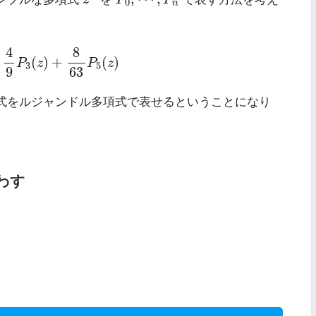
0
n
4
9
P
3
(
z
)
+
8
63
P
5
(
z
)
4
8
(
)
+
(
)
P
z
P
z
3
5
9
63
式をルジャンドル多項式で表せるということになり
わす