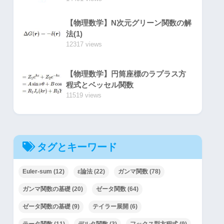
【物理数学】N次元グリーン関数の解
法(1)
12317 views
【物理数学】円筒座標のラプラス方
程式とベッセル関数
11519 views
タグとキーワード
Euler-sum
(12)
ε論法
(22)
ガンマ関数
(78)
ガンマ関数の基礎
(20)
ゼータ関数
(64)
ゼータ関数の基礎
(9)
テイラー展開
(6)
テータ関数
(11)
デルタ関数
(3)
フックス型方程式
(9)