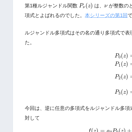
P
ν
(
z
)
ν
(
)
第1種ルジャンドル関数
P
z
は、
ν
が整数の
ν
項式とよばれるのでした。
本シリーズの第1回
ルジャンドル多項式はその名の通り多項式で表
た。
P
0
(
z
)
=
(
)
P
z
0
(
)
P
z
1
(
)
P
z
2
(
)
P
z
3
今回は、逆に任意の多項式をルジャンドル多項
対して
f
(
z
)
=
a
0
P
0
(
z
)
(
)
=
(
)
+
f
z
a
P
z