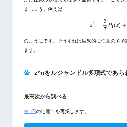
ましょう。例えば
z
5
=
3
7
P
1
(
z
)
+
3
5
=
(
)
+
z
P
z
1
7
のようにです。そうすれば結果的に任意の多項
ます。
z^nをルジャンドル多項式であら
最高次から調べる
第1回
の定理１を再掲します。