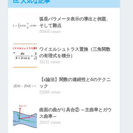
人気な記事
弧長パラメータ表示の導出と例題、
そして難点
40959 views
ワイエルシュトラス置換（三角関数
の有理式を積分）
31131 views
【ε論法】関数の連続性とδのテクニ
ック
25584 views
曲面の曲がり具合② ～主曲率とガウ
ス曲率～
25037 views