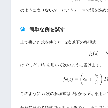
0
0
のように表せないか、というテーマで話を進め
簡単な例を試す
上で書いた式を使うと、2次以下の多項式
f
2
(
z
)
=
b
(
)
=
f
z
b
2
P
0
,
P
1
,
P
2
,
,
は
P
P
P
を用いて次のように書けます。
0
1
2
f
2
(
z
)
=
(
b
0
+
b
2
3
)
P
0
(
(
)
b
2
(
)
=
+
f
z
b
P
2
0
3
P
0
P
n
n
このように
n
次の多項式は
P
から
P
を用い
0
n
ただ任意の多項式では少々面倒です。そこでシ