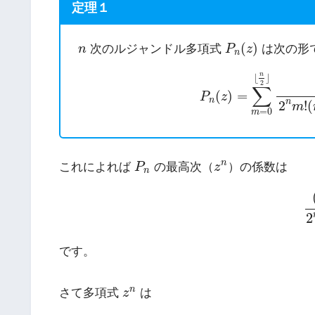
定理１
P
n
(
z
)
n
(
)
次のルジャンドル多項式
は次の形
n
P
z
n
P
n
(
z
)
=
∑
m
=
0
⌊
n
2
⌋
(
n
⌊
⌋
2
∑
(
)
=
P
z
n
n
2
!
(
m
=
0
m
P
n
z
n
n
これによれば
P
の最高次（
z
）の係数は
n
(
2
です。
z
n
n
さて多項式
z
は