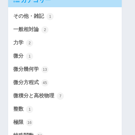
カテゴリー
その他・雑記
1
一般相対論
2
力学
2
微分
1
微分幾何学
13
微分方程式
45
微積分と高校物理
7
整数
1
極限
16