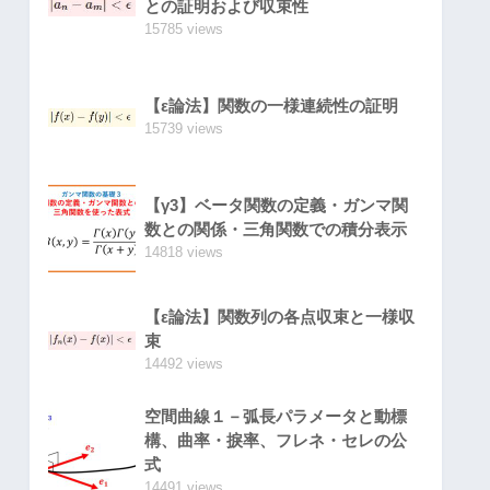
との証明および収束性
15785 views
【ε論法】関数の一様連続性の証明
15739 views
【γ3】ベータ関数の定義・ガンマ関
数との関係・三角関数での積分表示
14818 views
【ε論法】関数列の各点収束と一様収
束
14492 views
空間曲線１－弧長パラメータと動標
構、曲率・捩率、フレネ・セレの公
式
14491 views