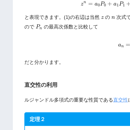
(1)
z
n
=
a
0
P
0
+
a
1
P
n
=
+
z
a
P
a
P
0
0
1
1
z
n
と表現できます。(1)の右辺は当然
z
の
n
次式
P
n
ので
P
の最高次係数と比較して
n
(2)
a
n
=
a
n
だと分かります。
直交性の利用
ルジャンドル多項式の重要な性質である
直交性
定理２