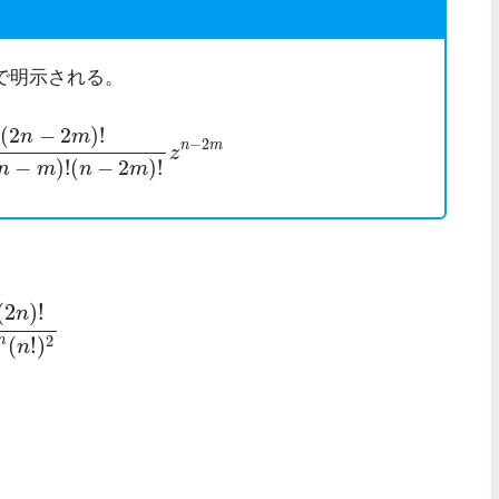
で明示される。
2
n
−
2
m
)
!
2
n
m
!
(
n
−
m
)
!
(
n
−
2
m
)
!
z
n
−
2
m
(
2
−
2
)
!
n
m
−
2
n
m
z
−
)
!
(
−
2
)
!
n
m
n
m
2
n
)
!
2
n
(
n
!
)
2
(
2
)
!
n
2
n
(
!
)
n