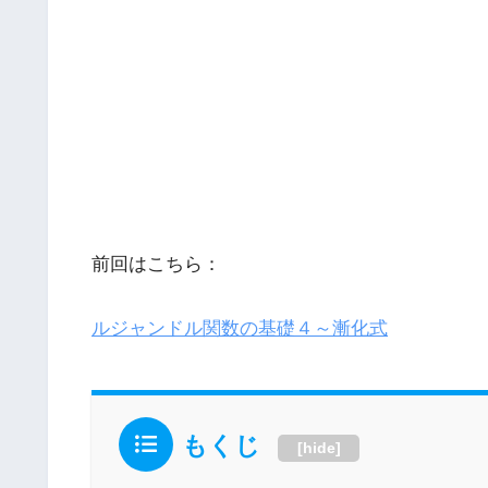
前回はこちら：
ルジャンドル関数の基礎４～漸化式
もくじ
[
hide
]