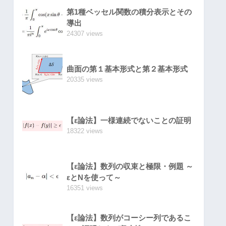
第1種ベッセル関数の積分表示とその
導出
24307 views
曲面の第１基本形式と第２基本形式
20335 views
【ε論法】一様連続でないことの証明
18322 views
【ε論法】数列の収束と極限・例題 ～
εとNを使って～
16351 views
【ε論法】数列がコーシー列であるこ