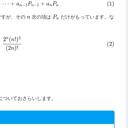
1
+
⋯
+
a
n
−
1
P
n
−
1
+
a
n
P
n
+
⋯
+
+
(1)
a
P
a
P
−
1
−
1
n
n
n
n
P
n
n
ですが、その
n
次の項は
P
だけがもっています。な
n
2
n
(
n
!
)
2
(
2
n
)
!
2
n
2
(
!
)
n
(2)
=
(
2
)
!
n
についておさらいします。