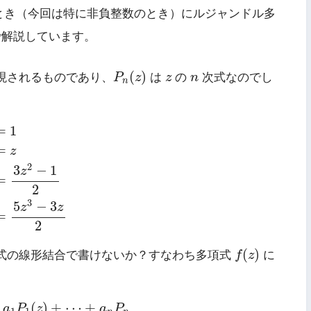
とき（今回は特に非負整数のとき）にルジャンドル多
で解説しています。
P
n
(
z
)
z
n
(
)
現されるものであり、
P
z
は
z
の
n
次式なのでし
n
1
P
1
(
z
)
=
z
P
2
(
z
)
=
3
z
2
−
1
2
P
3
(
z
)
=
5
z
3
−
3
z
2
=
1
=
z
2
3
−
1
z
=
2
3
5
−
3
z
z
=
2
f
(
z
)
(
)
式の線形結合で書けないか？すなわち多項式
f
z
に
+
a
1
P
1
(
z
)
+
⋯
+
a
n
P
n
(
)
+
⋯
+
a
P
z
a
P