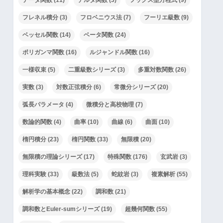
フレネル積分
(3)
フロベニウス法
(7)
フーリエ級数
(9)
ベッセル関数
(14)
ベータ関数
(24)
ポリガンマ関数
(16)
ルジャンドル関数
(16)
一様収束
(5)
二重級数シリーズ
(3)
多重対数関数
(26)
実数
(3)
対数正弦積分
(6)
常微分シリーズ
(20)
弧長パラメータ
(4)
微積分と高校物理
(7)
数論的関数
(4)
曲率
(10)
曲線
(6)
曲面
(10)
楕円積分
(23)
楕円関数
(33)
無限積
(20)
無限積の理論シリーズ
(17)
特殊関数
(176)
玄武岩
(3)
理科実験
(33)
級数法
(5)
蛇紋岩
(3)
複素解析
(55)
解析学の基本概念
(22)
調和数
(21)
調和数とEuler-sumシリーズ
(19)
超幾何関数
(55)