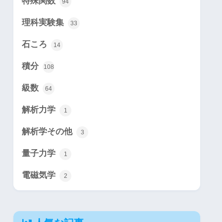
特殊関数
94
理科実験集
33
石ころ
14
積分
108
級数
64
解析力学
1
解析学その他
3
量子力学
1
電磁気学
2