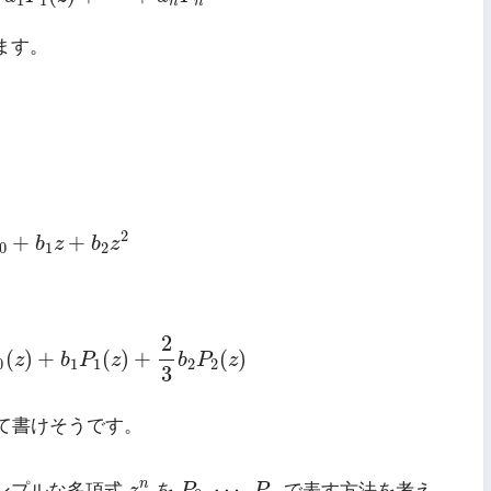
1
1
n
n
ます。
0
+
b
1
z
+
b
2
z
2
2
+
+
b
z
b
z
0
1
2
z
)
+
b
1
P
1
(
z
)
+
2
3
b
2
P
2
(
z
)
2
(
)
+
(
)
+
(
)
z
b
P
z
b
P
z
0
1
1
2
2
3
て書けそうです。
P
0
,
⋯
,
P
n
z
n
,
⋯
,
n
ンプルな多項式
z
を
P
P
で表す方法を考え