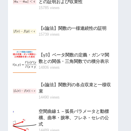
との証明および収束性
15785 views
【ε論法】関数の一様連続性の証明
15739 views
7
z
3
+
6
a
6
z
5
(9)
+
8
a
8
z
7
+
10
a
10
z
9
+
12
a
12
z
11
+
O
(
z
13
)
【γ3】ベータ関数の定義・ガンマ関
数との関係・三角関数での積分表示
14806 views
【ε論法】関数列の各点収束と一様収
束
14490 views
0
+
3
g
3
2
28
2
)
z
6
(10)
+
(
3
a
12
+
3
g
2
10
a
8
+
3
g
3
a
6
14
+
3
g
2
空間曲線１－弧長パラメータと動標
構、曲率・捩率、フレネ・セレの公
式
14489 views