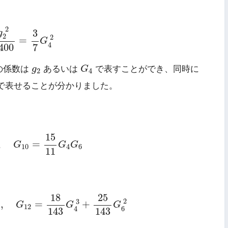
2
8400
=
3
7
G
4
2
2
3
g
2
2
=
G
4
400
7
G
4
g
2
の係数は
g
あるいは
G
で表すことができ、同時に
2
4
で表せることが分かりました。
0
,
G
10
=
15
11
G
4
G
6
15
,
=
G
G
G
10
4
6
11
0192
,
G
12
=
18
143
G
4
3
+
25
143
G
6
2
18
25
2
3
,
=
+
G
G
G
12
6
4
143
143