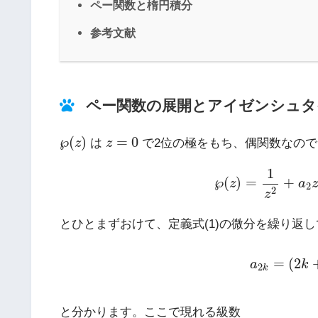
ペー関数と楕円積分
参考文献
ペー関数の展開とアイゼンシュタ
℘
(
z
)
z
=
0
℘
(
)
=
0
z
は
z
で2位の極をもち、偶関数なの
(3)
℘
(
z
)
=
1
z
2
+
a
1
℘
(
)
=
+
z
a
z
2
2
z
とひとまずおけて、定義式(1)の微分を繰り返
(4)
a
2
k
=
(
2
k
+
1
=
(
2
a
k
2
k
と分かります。ここで現れる級数