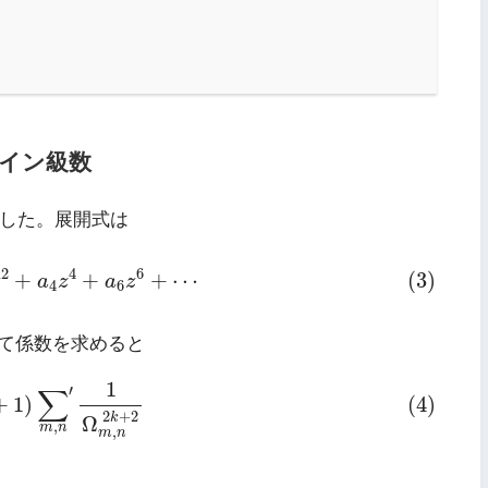
イン級数
でした。展開式は
2
z
2
+
a
4
z
4
+
a
6
z
6
+
⋯
2
4
6
+
+
+
⋯
(3)
a
z
a
z
4
6
して係数を求めると
)
∑
m
,
n
′
1
Ω
m
,
n
2
k
+
2
1
∑
′
+
1
)
(4)
2
+
2
k
Ω
,
m
n
,
m
n