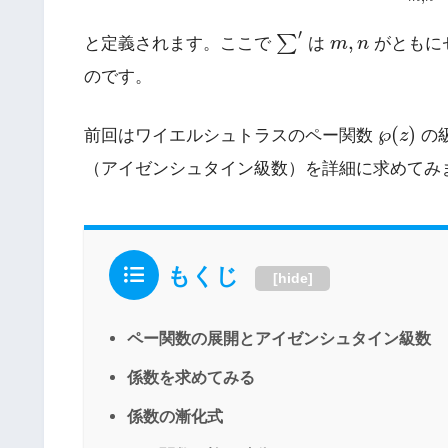
∑
′
′
m
,
n
,
∑
と定義されます。ここで
は
m
n
がともに
のです。
℘
(
z
)
℘
(
)
前回はワイエルシュトラスのペー関数
z
の
（アイゼンシュタイン級数）を詳細に求めてみ
もくじ
[
hide
]
ペー関数の展開とアイゼンシュタイン級数
係数を求めてみる
係数の漸化式