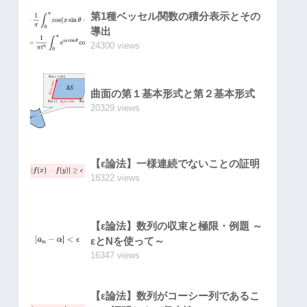
第1種ベッセル関数の積分表示とその
導出
24300 views
曲面の第１基本形式と第２基本形式
20329 views
【ε論法】一様連続でないことの証明
18322 views
【ε論法】数列の収束と極限・例題 ～
εとNを使って～
16347 views
【ε論法】数列がコーシー列であるこ