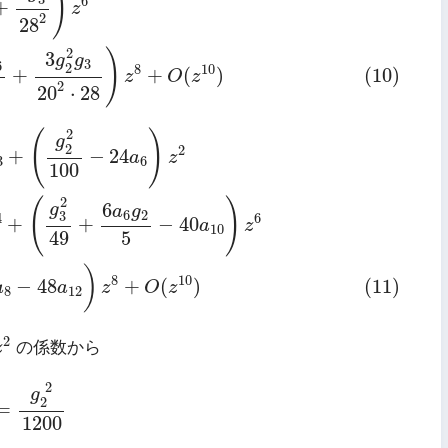
)
6
+
z
2
28
2
)
3
g
g
3
6
2
8
10
+
+
(
)
(10)
z
O
z
2
20
⋅
28
6
)
z
2
+
(
g
2
g
3
35
−
32
a
8
)
z
4
+
(
g
3
2
49
+
6
a
6
g
2
5
−
40
a
10
)
z
2
(
)
g
2
2
+
−
24
a
z
3
6
100
2
(
)
6
g
a
g
6
2
3
4
6
+
+
−
40
a
z
10
49
5
)
8
10
−
48
+
(
)
(11)
a
a
z
O
z
8
12
z
2
2
z
の係数から
=
g
2
2
1200
2
g
2
=
1200