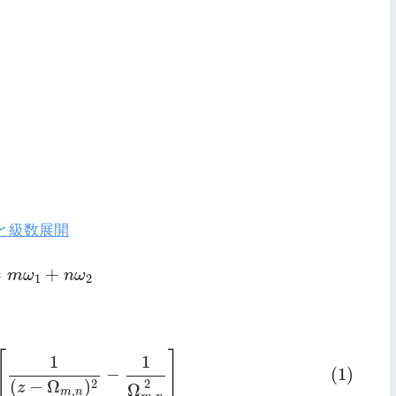
と級数展開
=
m
ω
1
+
n
ω
2
=
+
m
ω
n
ω
1
2
′
[
1
(
z
−
Ω
m
,
n
)
2
−
1
Ω
m
,
n
2
]
[
]
1
1
−
(1)
2
2
(
−
Ω
)
z
Ω
,
m
n