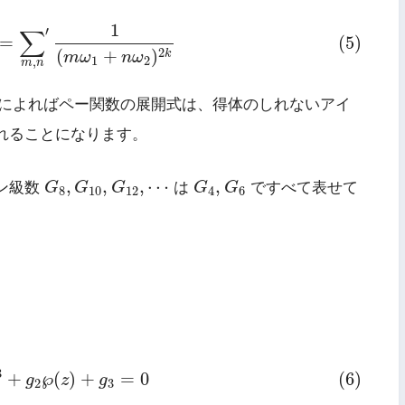
2
k
=
∑
m
,
n
′
1
(
m
ω
1
+
n
ω
2
)
2
k
1
∑
′
(5)
=
2
(
+
)
k
m
ω
n
ω
1
2
,
m
n
4)によればペー関数の展開式は、得体のしれないアイ
れることになります。
G
8
,
G
10
,
G
12
,
⋯
G
4
,
G
6
,
,
,
⋯
,
ン級数
G
G
G
は
G
G
ですべて表せて
8
10
12
4
6
(
z
)
3
+
g
2
℘
(
z
)
+
g
3
=
0
3
+
℘
(
)
+
=
0
(6)
g
z
g
2
3