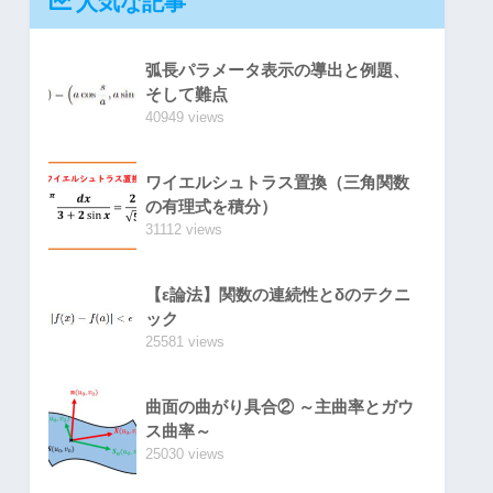
人気な記事
弧長パラメータ表示の導出と例題、
そして難点
40949 views
ワイエルシュトラス置換（三角関数
の有理式を積分）
31112 views
【ε論法】関数の連続性とδのテクニ
ック
25581 views
曲面の曲がり具合② ～主曲率とガウ
ス曲率～
25030 views