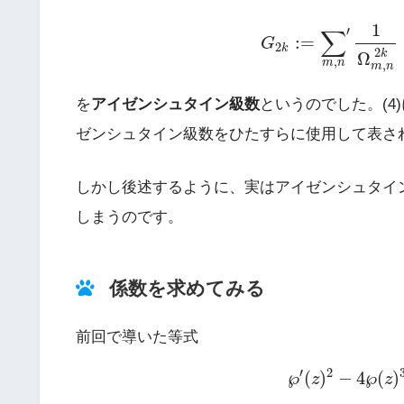
(5)
G
2
k
:=
∑
m
,
n
′
1
Ω
m
,
n
1
∑
′
:
=
G
2
k
2
k
Ω
,
m
n
,
m
n
を
アイゼンシュタイン級数
というのでした。(
ゼンシュタイン級数をひたすらに使用して表さ
しかし後述するように、実はアイゼンシュタイ
しまうのです。
係数を求めてみる
前回で導いた等式
(6)
℘
′
(
z
)
2
−
4
℘
′
2
℘
(
)
−
4
℘
(
)
z
z