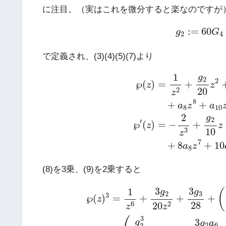
に注目。（実はこれを微分すると楽なのですが
(7)
g
2
:=
60
:
=
60
g
G
2
4
で定義され、(3)(4)(5)(7)より
℘
(
z
)
=
1
z
2
+
g
2
20
z
2
+
g
3
28
z
4
+
a
6
z
6
(8)
+
a
8
z
1
g
2
2
℘
(
)
=
+
z
z
20
2
z
8
+
+
a
z
a
8
10
2
g
2
′
℘
(
)
=
−
+
z
z
3
10
z
7
+
8
+
10
a
z
8
(8)を3乗、(9)を2乗すると
℘
(
z
)
3
=
1
z
6
+
3
g
2
20
z
2
+
3
g
3
28
+
(
3
g
2
400
+
3
3
3
1
(
g
g
2
3
3
℘
(
)
=
+
+
+
z
28
6
2
20
z
z
3
3
g
g
a
2
6
2