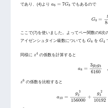
a
6
=
7
G
8
=
7
であり、(4)より
a
G
でもあるので
6
8
G
8
=
g
2
=
G
8
8
ここで(7)を使いました。よってペー関数の6次
G
8
G
4
アイゼンシュタイン級数についても
G
を
G
8
4
z
4
4
同様に
z
の係数を計算すると
a
8
=
3
g
2
g
3
616
3
g
g
2
3
=
a
8
6160
z
6
6
z
の係数を比較すると
a
10
=
g
2
3
156000
+
g
3
2
1
3
2
g
g
2
3
=
+
a
10
156000
10192
z
8