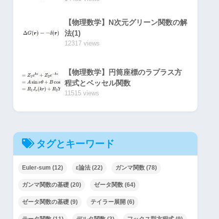
【物理数学】N次元グリーン関数の解
法(1)
12317 views
6
(11)
+
(
12
7
a
6
g
3
+
8
5
g
2
a
8
−
48
a
12
)
z
8
+
O
(
z
10
)
【物理数学】円筒座標のラプラス方
程式とベッセル関数
11515 views
タグとキーワード
Euler-sum
(12)
ε論法
(22)
ガンマ関数
(78)
ガンマ関数の基礎
(20)
ゼータ関数
(64)
ゼータ関数の基礎
(9)
テイラー展開
(6)
テータ関数
(11)
デルタ関数
(3)
フックス型方程式
(9)