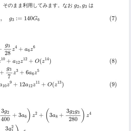
g
2
,
g
3
,
）そのまま利用してみます。なお
g
g
は
2
3
G
4
,
g
3
:=
140
G
6
,
:
=
140
(7)
g
G
3
6
8
+
a
10
z
10
+
a
12
z
12
+
O
(
z
14
)
℘
′
(
z
)
=
−
2
z
3
+
g
2
10
z
+
g
3
g
3
4
6
+
+
z
a
z
6
28
10
12
14
+
+
(
)
(8)
z
a
z
O
z
12
g
3
3
5
+
+
6
z
a
z
6
7
9
11
13
+
12
+
(
)
(9)
a
z
a
z
O
z
10
12
a
6
)
z
2
+
(
3
a
8
+
3
g
2
g
3
280
)
z
4
+
(
g
2
3
20
3
+
3
a
10
+
3
g
2
a
6
1
3
3
)
(
)
g
g
g
2
2
3
2
4
+
3
+
3
+
a
z
a
z
6
8
400
280
2
3
g
3