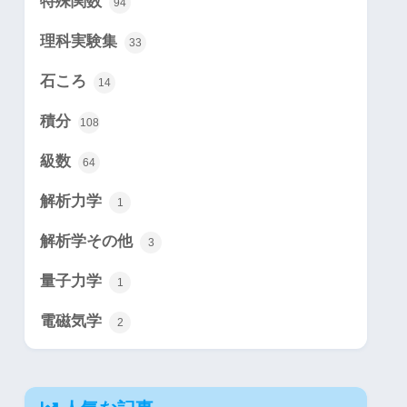
特殊関数
94
理科実験集
33
石ころ
14
積分
108
級数
64
解析力学
1
解析学その他
3
量子力学
1
電磁気学
2