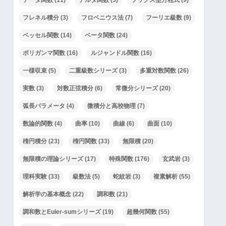
フレネル積分
(3)
フロベニウス法
(7)
フーリエ級数
(9)
ベッセル関数
(14)
ベータ関数
(24)
ポリガンマ関数
(16)
ルジャンドル関数
(16)
一様収束
(5)
二重級数シリーズ
(3)
多重対数関数
(26)
実数
(3)
対数正弦積分
(6)
常微分シリーズ
(20)
弧長パラメータ
(4)
微積分と高校物理
(7)
数論的関数
(4)
曲率
(10)
曲線
(6)
曲面
(10)
楕円積分
(23)
楕円関数
(33)
無限積
(20)
無限積の理論シリーズ
(17)
特殊関数
(176)
玄武岩
(3)
理科実験
(33)
級数法
(5)
蛇紋岩
(3)
複素解析
(55)
解析学の基本概念
(22)
調和数
(21)
調和数とEuler-sumシリーズ
(19)
超幾何関数
(55)