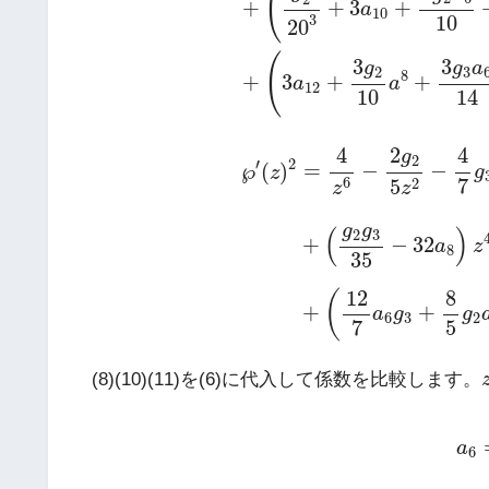
(
+
+
3
+
a
10
10
3
20
(
3
3
g
g
a
2
3
8
+
3
+
+
a
a
12
14
10
℘
′
(
z
)
2
=
4
z
6
−
2
g
2
5
z
2
−
4
7
g
3
+
(
g
2
2
100
−
24
a
2
4
4
g
2
′
2
=
−
−
℘
(
)
g
z
7
6
2
5
z
z
g
g
(
)
2
3
+
−
32
a
z
8
35
12
8
(
+
+
a
g
g
6
3
2
7
5
(8)(10)(11)を(6)に代入して係数を比較します。
a
6
a
6