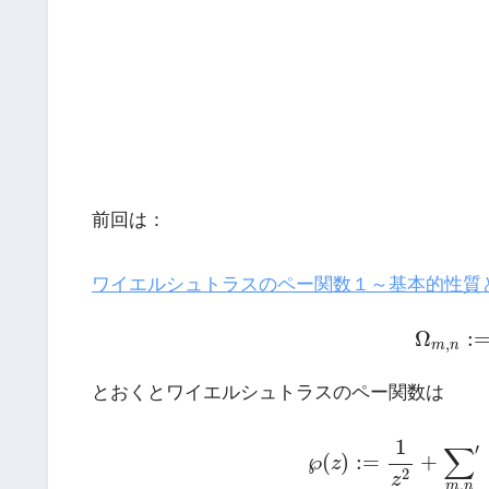
前回は：
ワイエルシュトラスのペー関数１～基本的性質
Ω
m
,
n
:
Ω
:
,
m
n
とおくとワイエルシュトラスのペー関数は
(1)
℘
(
z
)
:=
1
z
2
+
∑
m
,
n
1
∑
′
℘
(
)
:
=
+
z
2
z
,
m
n