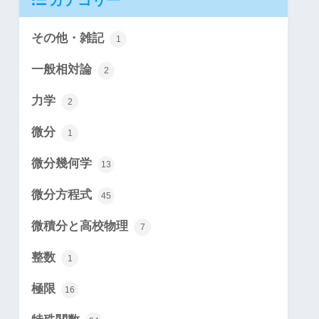
カテゴリー
その他・雑記
1
一般相対論
2
力学
2
微分
1
微分幾何学
13
微分方程式
45
微積分と高校物理
7
整数
1
極限
16