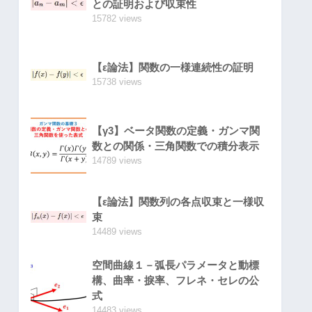
との証明および収束性
15782 views
【ε論法】関数の一様連続性の証明
15738 views
【γ3】ベータ関数の定義・ガンマ関
数との関係・三角関数での積分表示
14789 views
【ε論法】関数列の各点収束と一様収
束
14489 views
空間曲線１－弧長パラメータと動標
構、曲率・捩率、フレネ・セレの公
式
14483 views