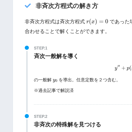
非斉次方程式の解き方
r
(
x
)
=
0
(
)
=
0
非斉次方程式は斉次方程式
r
x
であった
合わせることで解くことができます。
斉次一般解を導く
y
′
′
+
p
′
′
+
(
y
p
y
0
の一般解
を導出。任意定数を２つ含む。
y
0
※過去記事で解説済
非斉次の特殊解を見つける