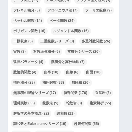
フレネル積分
(3)
フロベニウス法
(7)
フーリエ級数
(9)
ベッセル関数
(14)
ベータ関数
(24)
ポリガンマ関数
(16)
ルジャンドル関数
(16)
一様収束
(5)
二重級数シリーズ
(3)
多重対数関数
(26)
実数
(3)
対数正弦積分
(6)
常微分シリーズ
(20)
弧長パラメータ
(4)
微積分と高校物理
(7)
数論的関数
(4)
曲率
(10)
曲線
(6)
曲面
(10)
楕円積分
(23)
楕円関数
(33)
無限積
(20)
d
x
+
r
無限積の理論シリーズ
(17)
特殊関数
(176)
玄武岩
(3)
理科実験
(33)
級数法
(5)
蛇紋岩
(3)
複素解析
(55)
解析学の基本概念
(22)
調和数
(21)
調和数とEuler-sumシリーズ
(19)
超幾何関数
(55)