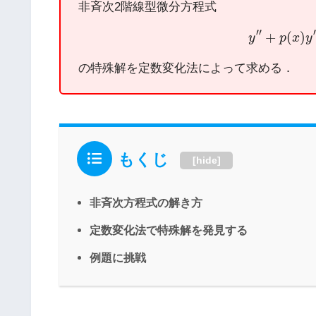
非斉次2階線型微分方程式
y
′
′
+
p
(
x
)
′
′
′
+
(
)
y
p
x
y
の特殊解を定数変化法によって求める．
もくじ
[
hide
]
非斉次方程式の解き方
定数変化法で特殊解を発見する
例題に挑戦