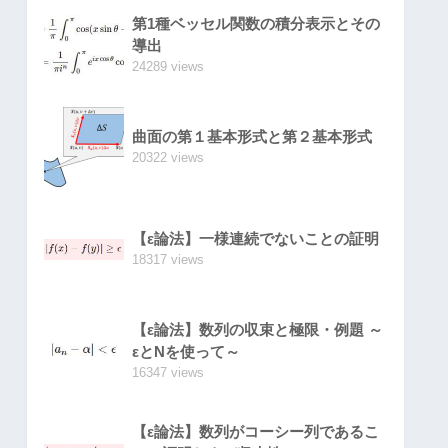
第1種ベッセル関数の積分表示とその
導出
24289 views
曲面の第１基本形式と第２基本形式
20322 views
【ε論法】一様連続でないことの証明
18317 views
【ε論法】数列の収束と極限・例題 ～
εとNを使って～
16347 views
【ε論法】数列がコーシー列であるこ