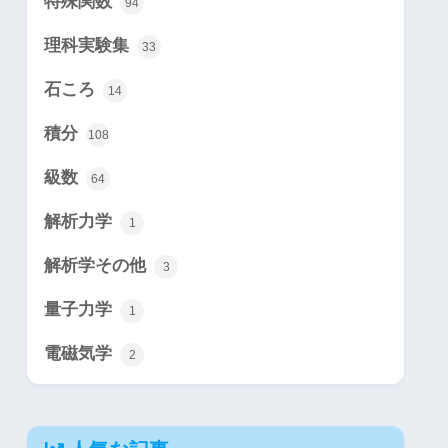
特殊関数
94
理科実験集
33
石ころ
14
積分
108
級数
64
解析力学
1
解析学その他
3
量子力学
1
電磁気学
2