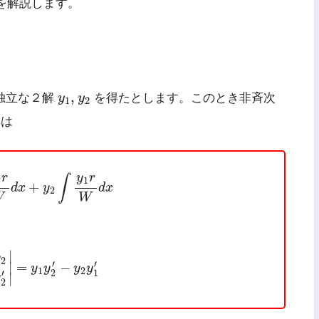
を解説します。
y
1
,
y
2
,
独立な２解
y
y
を得たとします。このとき非斉次
1
2
解は
W
d
x
+
y
2
∫
y
1
r
W
d
x
r
y
r
∫
2
1
+
d
x
y
d
x
2
W
W
′
y
2
′
|
=
y
1
y
2
′
−
y
2
y
1
′
∣
y
2
′
′
=
−
∣
y
y
y
y
1
2
2
1
′
∣
y
2