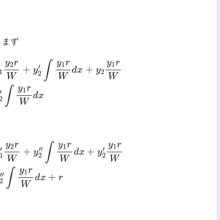
。まず
W
+
y
2
′
∫
y
1
r
W
d
x
+
y
2
y
1
r
W
=
−
y
1
′
∫
y
2
r
W
d
x
+
y
2
′
∫
y
1
r
W
d
x
y
r
y
r
y
r
∫
2
1
1
′
+
+
y
d
x
y
1
2
2
W
W
W
y
r
∫
1
′
d
x
2
W
r
W
+
y
2
′
′
∫
y
1
r
W
d
x
+
y
2
′
y
1
r
W
=
−
y
1
′
′
∫
y
2
r
W
d
x
+
y
2
′
′
∫
y
1
r
W
y
r
y
r
y
r
∫
2
1
1
′
′
′
′
+
+
y
d
x
y
1
2
2
W
W
W
y
r
∫
1
′
′
+
d
x
r
2
W