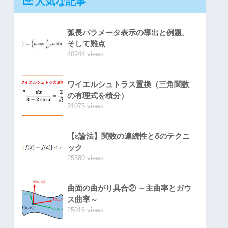
人気な記事
弧長パラメータ表示の導出と例題、
そして難点
40944 views
ワイエルシュトラス置換（三角関数
の有理式を積分）
31075 views
【ε論法】関数の連続性とδのテクニ
ック
25580 views
曲面の曲がり具合② ～主曲率とガウ
ス曲率～
25016 views