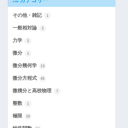
カテゴリー
その他・雑記
1
一般相対論
2
力学
2
微分
1
微分幾何学
13
微分方程式
45
微積分と高校物理
7
整数
1
極限
16