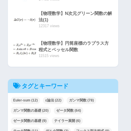
【物理数学】N次元グリーン関数の解
法(1)
12317 views
【物理数学】円筒座標のラプラス方
程式とベッセル関数
11515 views
タグとキーワード
Euler-sum
(12)
ε論法
(22)
ガンマ関数
(78)
ガンマ関数の基礎
(20)
ゼータ関数
(64)
ゼータ関数の基礎
(9)
テイラー展開
(6)
テータ関数
(11)
デルタ関数
(3)
フックス型方程式
(9)