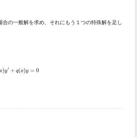
場合の一般解を求め、それにもう１つの特殊解を足し
(
x
)
y
′
+
q
(
x
)
y
=
0
′
)
+
(
)
=
0
x
y
q
x
y