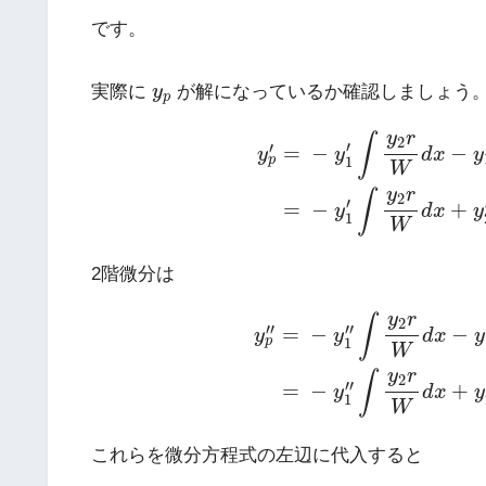
です。
y
p
実際に
y
が解になっているか確認しましょう
p
y
p
′
=
−
y
1
′
∫
y
2
r
W
d
x
−
y
1
y
2
r
y
r
∫
2
′
′
−
−
=
y
d
x
y
y
p
1
W
y
r
∫
2
′
−
+
=
y
d
x
y
1
W
2階微分は
y
p
′
′
=
−
y
1
′
′
∫
y
2
r
W
d
x
−
y
1
′
y
2
y
r
∫
2
′
′
′
′
−
−
=
y
d
x
y
y
p
1
W
y
r
∫
2
′
′
−
+
=
y
d
x
y
1
W
これらを微分方程式の左辺に代入すると