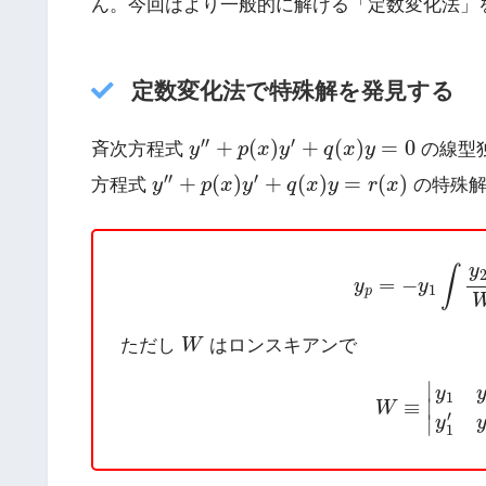
ん。今回はより一般的に解ける「定数変化法」
定数変化法で特殊解を発見する
y
′
′
+
p
(
x
)
y
′
+
q
(
x
)
y
=
0
′
′
′
+
(
)
+
(
)
=
0
斉次方程式
y
p
x
y
q
x
y
の線型
y
′
′
+
p
(
x
)
y
′
+
q
(
x
)
y
=
r
(
x
)
′
′
′
+
(
)
+
(
)
=
(
)
方程式
y
p
x
y
q
x
y
r
x
の特殊
y
p
=
−
y
1
∫
y
2
r
y
∫
=
−
y
y
1
p
W
ただし
はロンスキアンで
W
W
≡
|
y
1
y
2
y
1
∣
y
1
≡
∣
W
′
∣
y
1