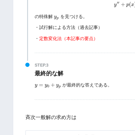
y
′
′
+
p
(
′
′
+
(
y
p
x
y
p
の特殊解
を見つける。
y
p
・試行解による方法（過去記事）
・
定数変化法（本記事の要点）
最終的な解
y
=
y
0
+
y
p
=
+
が最終的な答えである。
y
y
y
0
p
斉次一般解の求め方は