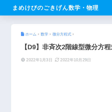
まめけびのごきげん数学・物理
ホーム
数学
微分方程式
【D9】非斉次2階線型微分方
2022年1月3日
2022年10月29日