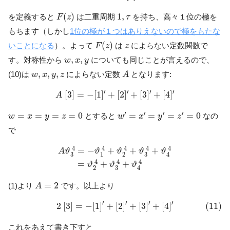
F
(
z
)
1
,
τ
(
)
1
,
を定義すると
は二重周期
を持ち、高々１位の極を
F
z
τ
もちます（しかし
1位の極が１つはありえないので極をもたな
F
(
z
)
z
(
)
いことになる
）。よって
は
によらない定数関数で
F
z
z
w
,
x
,
y
,
,
す。対称性から
についても同じことが言えるので、
w
x
y
A
w
,
x
,
y
,
z
,
,
,
(10)は
によらない定数
となります:
w
x
y
z
A
A
[
3
]
=
−
[
1
]
′
+
[
2
]
′
+
[
3
]
′
+
[
4
]
′
′
′
′
′
[
3
]
=
−
[
1
]
+
[
2
]
+
[
3
]
+
[
4
]
A
w
′
=
x
′
=
y
′
=
z
′
=
0
w
=
x
=
y
=
z
=
0
′
′
′
′
=
=
=
=
0
=
=
=
=
0
とすると
なの
w
x
y
z
w
x
y
z
で
A
ϑ
3
4
=
−
ϑ
1
4
+
ϑ
2
4
+
ϑ
3
4
+
ϑ
4
4
=
ϑ
2
4
+
ϑ
3
4
4
4
4
4
4
=
−
+
+
+
A
ϑ
ϑ
ϑ
ϑ
ϑ
3
3
1
2
4
4
4
4
=
+
+
ϑ
ϑ
ϑ
3
2
4
A
=
2
=
2
(1)より
です。以上より
A
(11)
2
[
3
]
=
−
[
1
]
′
+
[
2
]
′
+
[
3
]
′
+
[
4
]
′
′
′
′
′
2
[
3
]
=
−
[
1
]
+
[
2
]
+
[
3
]
+
[
4
]
(11)
これをあえて書き下すと