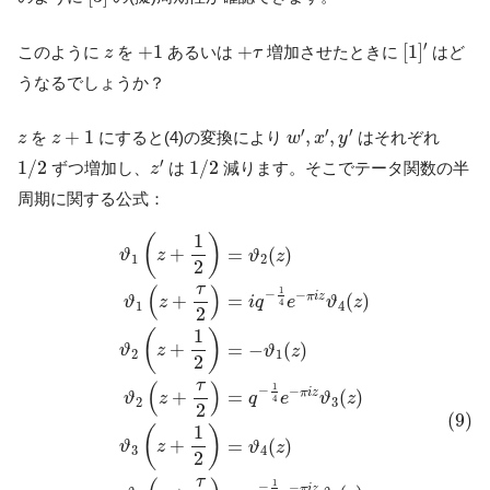
[
1
]
′
+
1
+
τ
z
′
+
1
+
[
1
]
このように
を
あるいは
増加させたときに
はど
z
τ
うなるでしょうか？
w
′
,
x
′
,
y
′
z
+
1
z
′
′
′
+
1
,
,
を
にすると(4)の変換により
はそれぞれ
z
z
w
x
y
z
′
1
/
2
1
/
2
′
1
/
2
1
/
2
ずつ増加し、
は
減ります。そこでテータ関数の半
z
周期に関する公式：
(9)
ϑ
1
(
z
+
1
2
)
=
ϑ
2
(
z
)
ϑ
1
(
z
+
τ
2
)
=
i
q
−
1
4
e
−
π
i
z
ϑ
4
(
z
)
ϑ
2
(
z
+
1
2
)
1
(
)
+
=
(
)
ϑ
z
ϑ
z
1
2
2
τ
(
)
1
−
−
π
i
z
=
(
)
+
i
q
e
ϑ
z
ϑ
z
4
4
1
2
1
(
)
+
=
−
(
)
ϑ
z
ϑ
z
2
1
2
τ
(
)
1
−
−
π
i
z
=
(
)
+
q
e
ϑ
z
ϑ
z
4
3
2
2
(9)
1
(
)
+
=
(
)
ϑ
z
ϑ
z
3
4
2
τ
1
−
−
π
i
z