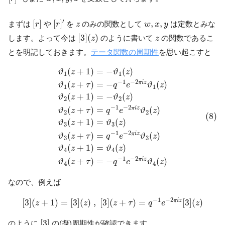
[
r
]
′
[
r
]
z
w
,
x
,
y
′
[
]
[
]
,
,
まずは
や
を
のみの関数として
は定数とみな
r
r
z
w
x
y
[
3
]
(
z
)
z
[
3
]
(
)
します。よって今は
のように書いて
の関数であるこ
z
z
とを明記しておきます。
テータ関数の周期性
を思い起こすと
(8)
ϑ
1
(
z
+
1
)
=
−
ϑ
1
(
z
)
ϑ
1
(
z
+
τ
)
=
−
q
−
1
e
−
2
π
i
z
ϑ
1
(
z
)
ϑ
2
(
z
+
1
)
=
(
+
1
)
=
−
(
)
ϑ
z
ϑ
z
1
1
−
1
−
2
π
i
z
(
+
)
=
−
(
)
ϑ
z
τ
q
e
ϑ
z
1
1
(
+
1
)
=
−
(
)
ϑ
z
ϑ
z
2
2
−
1
−
2
π
i
z
(
+
)
=
(
)
ϑ
z
τ
q
e
ϑ
z
2
2
(8)
(
+
1
)
=
(
)
ϑ
z
ϑ
z
3
3
−
1
−
2
π
i
z
(
+
)
=
(
)
ϑ
z
τ
q
e
ϑ
z
3
3
(
+
1
)
=
(
)
ϑ
z
ϑ
z
4
4
−
1
−
2
π
i
z
(
+
)
=
−
(
)
ϑ
z
τ
q
e
ϑ
z
4
4
なので、例えば
[
3
]
(
z
+
1
)
=
[
3
]
(
z
)
,
[
3
]
(
z
+
τ
)
=
q
−
1
e
−
2
π
i
z
[
3
]
(
z
)
−
1
−
2
π
i
z
[
3
]
(
+
1
)
=
[
3
]
(
)
,
[
3
]
(
+
)
=
[
3
]
(
)
z
z
z
τ
q
e
z
[
3
]
[
3
]
のように
の(擬)周期性が確認できます。