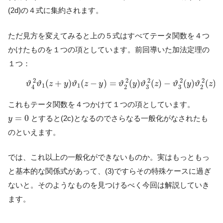
(2d)の４式に集約されます。
ただ見方を変えてみると上の５式はすべてテータ関数を４つ
かけたものを１つの項としています。前回導いた加法定理の
１つ：
(3)
ϑ
4
2
ϑ
1
(
z
+
y
)
ϑ
1
(
z
−
y
)
=
ϑ
2
2
(
y
)
ϑ
3
2
(
z
)
−
ϑ
3
2
(
y
)
ϑ
2
2
(
2
2
2
2
2
(
+
)
(
−
)
=
(
)
(
)
−
(
)
(
)
ϑ
ϑ
z
y
ϑ
z
y
ϑ
y
ϑ
z
ϑ
y
ϑ
z
1
1
3
3
2
2
4
これもテータ関数を４つかけて１つの項としています。
y
=
0
=
0
とすると(2c)となるのでさらなる一般化がなされたも
y
のといえます。
では、これ以上の一般化ができないものか。実はもっともっ
と基本的な関係式があって、(3)ですらその特殊ケースに過ぎ
ないと。そのようなものを見つけるべく今回は解説していき
ます。