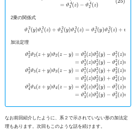
(25)
4
4
=
(
)
−
(
)
ϑ
z
ϑ
z
3
2
2乗の関係式
(26)
ϑ
1
2
(
y
)
ϑ
1
2
(
z
)
+
ϑ
3
2
(
y
)
ϑ
3
2
(
z
)
=
ϑ
2
2
(
y
)
ϑ
2
2
(
z
)
+
ϑ
2
2
2
2
2
2
2
(
)
(
)
+
(
)
(
)
=
(
)
(
)
+
(
ϑ
y
ϑ
z
ϑ
y
ϑ
z
ϑ
y
ϑ
z
ϑ
y
3
3
1
1
2
2
4
加法定理
(27)
ϑ
2
2
ϑ
2
(
z
+
y
)
ϑ
2
(
z
−
y
)
=
ϑ
2
2
(
z
)
ϑ
2
2
(
y
)
−
ϑ
1
2
(
z
)
ϑ
1
2
(
y
)
2
2
2
2
2
(
+
)
(
−
)
=
(
)
(
)
−
(
)
(
ϑ
ϑ
z
y
ϑ
z
y
ϑ
z
ϑ
y
ϑ
z
ϑ
y
2
2
2
2
2
1
1
3
2
2
2
=
(
)
(
)
−
(
)
(
ϑ
z
ϑ
y
ϑ
z
ϑ
y
3
3
4
4
2
2
2
2
2
(
+
)
(
−
)
=
(
)
(
)
+
(
)
(
ϑ
ϑ
z
y
ϑ
z
y
ϑ
z
ϑ
y
ϑ
z
ϑ
y
3
3
3
3
3
1
1
2
2
2
2
=
(
)
(
)
+
(
)
(
ϑ
z
ϑ
y
ϑ
z
ϑ
y
2
2
4
4
2
2
2
2
2
(
+
)
(
−
)
=
(
)
(
)
−
(
)
(
ϑ
ϑ
z
y
ϑ
z
y
ϑ
z
ϑ
y
ϑ
z
ϑ
y
4
4
1
1
4
4
4
3
2
2
2
=
(
)
(
)
−
(
)
(
ϑ
z
ϑ
y
ϑ
z
ϑ
y
3
3
2
2
なお前回紹介したように、系２で示されていない形の加法定
理もあります。次回もこのような話を続けます。