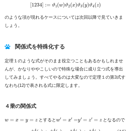
[
1234
]
:=
ϑ
1
(
w
)
ϑ
2
(
x
)
ϑ
3
(
y
)
ϑ
4
(
z
)
[
1234
]
:
=
(
)
(
)
(
)
(
)
ϑ
w
ϑ
x
ϑ
y
ϑ
z
1
2
3
4
のような項が現れるケースについては次回以降で見ていきま
しょう。
関係式を特殊化する
定理１のような式がそのまま役立つこともあるかもしれませ
んが、かなりややこしいので特殊な場合に成り立つ式を導出
してみましょう。すべてやるのは大変なので定理１の第3式す
なわち(12)で表される式に限定します。
４乗の関係式
w
′
=
x
′
=
y
′
=
z
′
=
z
w
=
x
=
y
=
z
′
′
′
′
=
=
=
=
=
=
=
とすると
となるので
w
x
y
z
w
x
y
z
z
(16)
ϑ
1
4
(
z
)
+
ϑ
3
4
(
z
)
=
ϑ
2
4
(
z
)
+
ϑ
4
4
(
z
)
4
4
4
4