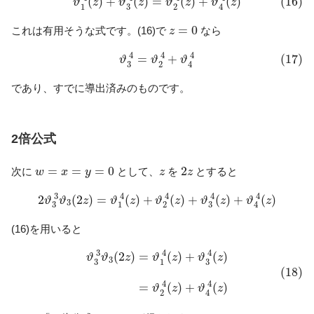
(
)
+
(
)
=
(
)
+
(
)
(16)
ϑ
z
ϑ
z
ϑ
z
ϑ
z
3
1
2
4
z
=
0
=
0
これは有用そうな式です。(16)で
なら
z
(17)
ϑ
3
4
=
ϑ
2
4
+
ϑ
4
4
4
4
4
=
+
(17)
ϑ
ϑ
ϑ
3
2
4
であり、すでに導出済みのものです。
2倍公式
w
=
x
=
y
=
0
2
z
z
=
=
=
0
2
次に
として、
を
とすると
w
x
y
z
z
2
ϑ
3
3
ϑ
3
(
2
z
)
=
ϑ
1
4
(
z
)
+
ϑ
2
4
(
z
)
+
ϑ
3
4
(
z
)
+
ϑ
4
4
(
z
)
3
4
4
4
4
2
(
2
)
=
(
)
+
(
)
+
(
)
+
(
)
ϑ
ϑ
z
ϑ
z
ϑ
z
ϑ
z
ϑ
z
3
3
3
1
2
4
(16)を用いると
(18)
ϑ
3
3
ϑ
3
(
2
z
)
=
ϑ
1
4
(
z
)
+
ϑ
3
4
(
z
)
=
ϑ
2
4
(
z
)
+
ϑ
4
4
(
z
)
3
4
4
(
2
)
=
(
)
+
(
)
ϑ
ϑ
z
ϑ
z
ϑ
z
3
3
3
1
(18)
4
4
=
(
)
+
(
)
ϑ
z
ϑ
z
2
4