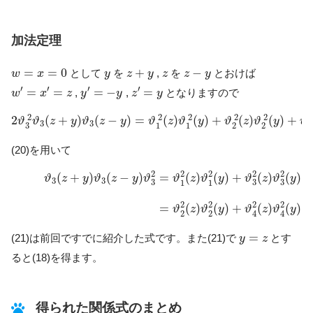
加法定理
w
=
x
=
0
z
+
y
z
−
y
y
z
=
=
0
+
−
として
を
,
を
とおけば
w
x
y
z
y
z
z
y
w
′
=
x
′
=
z
y
′
=
−
y
z
′
=
y
′
′
′
′
=
=
=
−
=
,
,
となりますので
w
x
z
y
y
z
y
2
ϑ
3
2
ϑ
3
(
z
+
y
)
ϑ
3
(
z
−
y
)
=
ϑ
1
2
(
z
)
ϑ
1
2
(
y
)
+
ϑ
2
2
(
z
)
ϑ
2
2
(
y
)
+
2
2
2
2
2
2
(
+
)
(
−
)
=
(
)
(
)
+
(
)
(
)
+
ϑ
ϑ
z
y
ϑ
z
y
ϑ
z
ϑ
y
ϑ
z
ϑ
y
ϑ
3
3
3
3
1
1
2
2
(20)を用いて
(21)
ϑ
3
(
z
+
y
)
ϑ
3
(
z
−
y
)
ϑ
3
2
=
ϑ
1
2
(
z
)
ϑ
1
2
(
y
)
+
ϑ
3
2
(
z
)
ϑ
3
2
(
y
)
=
ϑ
2
2
2
2
2
(
+
)
(
−
)
=
(
)
(
)
+
(
)
(
)
ϑ
z
y
ϑ
z
y
ϑ
ϑ
z
ϑ
y
ϑ
z
ϑ
y
3
3
3
3
3
1
1
2
2
2
2
=
(
)
(
)
+
(
)
(
)
ϑ
z
ϑ
y
ϑ
z
ϑ
y
2
2
4
4
y
=
z
=
(21)は前回ですでに紹介した式です。また(21)で
とす
y
z
ると(18)を得ます。
得られた関係式のまとめ