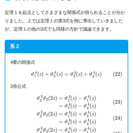
定理１を起点としてさまざまな関係式が得られることが分か
りました。上では定理１の第3式を例に導出していきました
が、定理１の他の3式でも同様の方針で議論できます。
系２
4乗の関係式
(22)
ϑ
1
4
(
z
)
+
ϑ
3
4
(
z
)
=
ϑ
2
4
(
z
)
+
ϑ
4
4
(
z
)
4
4
4
4
(
)
+
(
)
=
(
)
+
(
)
(22)
ϑ
z
ϑ
z
ϑ
z
ϑ
z
3
1
2
4
2倍公式
(23)
ϑ
2
3
ϑ
2
(
2
z
)
=
ϑ
2
4
(
z
)
−
ϑ
1
4
(
z
)
=
ϑ
3
4
(
z
)
−
ϑ
4
4
(
z
)
(24
3
4
4
(
2
)
=
(
)
−
(
)
ϑ
ϑ
z
ϑ
z
ϑ
z
2
2
2
1
(23)
4
4
=
(
)
−
(
)
ϑ
z
ϑ
z
3
4
3
4
4
(
2
)
=
(
)
+
(
)
ϑ
ϑ
z
ϑ
z
ϑ
z
3
3
3
1
(24)
4
4
=
(
)
+
(
)
ϑ
z
ϑ
z
2
4
4
3
4
(
2
)
=
(
)
−
(
)
ϑ
ϑ
z
ϑ
z
ϑ
z
4
1
4
4