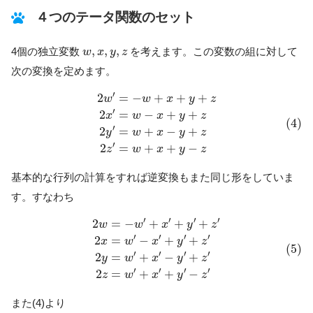
４つのテータ関数のセット
w
,
x
,
y
,
z
,
,
,
4個の独立変数
を考えます。この変数の組に対して
w
x
y
z
次の変換を定めます。
(4)
2
w
′
=
−
w
+
x
+
y
+
z
2
x
′
=
w
−
x
+
y
+
z
2
y
′
=
w
+
x
−
y
+
z
2
z
′
=
w
+
x
+
′
2
=
−
+
+
+
w
w
x
y
z
′
2
=
−
+
+
x
w
x
y
z
(4)
′
2
=
+
−
+
y
w
x
y
z
′
2
=
+
+
−
z
w
x
y
z
基本的な行列の計算をすれば逆変換もまた同じ形をしていま
す。すなわち
(5)
2
w
=
−
w
′
+
x
′
+
y
′
+
z
′
2
x
=
w
′
−
x
′
+
y
′
+
z
′
2
y
=
w
′
+
x
′
−
y
′
+
z
′
2
z
=
w
′
′
′
′
′
2
=
−
+
+
+
w
w
x
y
z
′
′
′
′
2
=
−
+
+
x
w
x
y
z
(5)
′
′
′
′
2
=
+
−
+
y
w
x
y
z
′
′
′
′
2
=
+
+
−
z
w
x
y
z
また(4)より