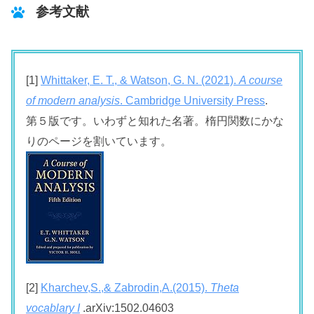
参考文献
[1]
Whittaker, E. T., & Watson, G. N. (2021).
A course
of modern analysis
. Cambridge University Press
.
第５版です。いわずと知れた名著。楕円関数にかな
りのページを割いています。
[2]
Kharchev,S.,& Zabrodin,A.(2015).
Theta
vocablary I
.arXiv:1502.04603