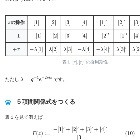
[
1
]
′
[
2
]
′
[
3
[
1
]
[
2
]
[
3
]
[
4
]
z
′
′
[
1
]
[
2
]
[
3
]
[
4
]
[
1
]
[
2
]
[
3
]
の操作
z
−
[
2
]
′
−
[
1
]
′
[
4
−
[
1
]
−
[
2
]
[
3
]
[
4
]
+
1
′
′
+
1
−
[
1
]
−
[
2
]
[
3
]
[
4
]
−
[
2
]
−
[
1
]
[
4
]
−
λ
[
4
]
′
λ
[
3
]
′
λ
[
2
−
λ
[
1
]
λ
[
2
]
λ
[
3
]
−
λ
[
4
]
+
τ
′
′
+
−
[
1
]
[
2
]
[
3
]
−
[
4
]
−
[
4
]
[
3
]
[
2
τ
λ
λ
λ
λ
λ
λ
λ
[
r
]
,
[
r
]
′
′
[
]
,
[
]
表１
r
r
の擬周期性
λ
=
q
−
1
e
−
2
π
i
z
−
1
−
2
=
π
i
z
ただし
です。
λ
q
e
５項間関係式をつくる
表１を見て例えば
(10)
F
(
z
)
:=
−
[
1
]
′
+
[
2
]
′
+
[
3
]
′
+
[
4
]
′
[
3
]
′
′
′
′
−
[
1
]
+
[
2
]
+
[
3
]
+
[
4
]
(10)
(
)
:
=
F
z
[
3
]