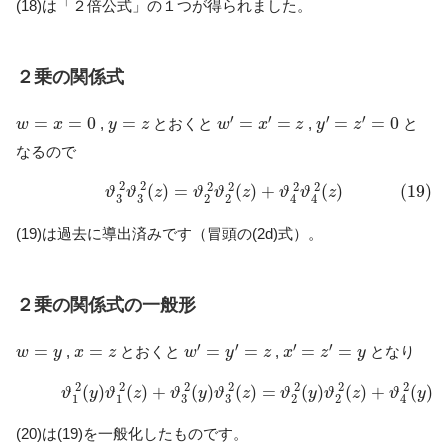
(18)は「２倍公式」の１つが得られました。
２乗の関係式
w
′
=
x
′
=
z
y
′
=
z
′
=
0
w
=
x
=
0
y
=
z
′
′
′
′
=
=
0
=
=
=
=
=
0
,
とおくと
,
と
w
x
y
z
w
x
z
y
z
なるので
(19)
ϑ
3
2
ϑ
3
2
(
z
)
=
ϑ
2
2
ϑ
2
2
(
z
)
+
ϑ
4
2
ϑ
4
2
(
z
)
2
2
2
2
2
2
(
)
=
(
)
+
(
)
(19)
ϑ
ϑ
z
ϑ
ϑ
z
ϑ
ϑ
z
3
3
2
2
4
4
(19)は過去に導出済みです（冒頭の(2d)式）。
２乗の関係式の一般形
w
′
=
y
′
=
z
x
′
=
z
′
=
y
w
=
y
x
=
z
′
′
′
′
=
=
=
=
=
=
,
とおくと
,
となり
w
y
x
z
w
y
z
x
z
y
(20)
ϑ
1
2
(
y
)
ϑ
1
2
(
z
)
+
ϑ
3
2
(
y
)
ϑ
3
2
(
z
)
=
ϑ
2
2
(
y
)
ϑ
2
2
(
z
)
+
ϑ
4
2
2
2
2
2
2
2
(
)
(
)
+
(
)
(
)
=
(
)
(
)
+
(
)
ϑ
y
ϑ
z
ϑ
y
ϑ
z
ϑ
y
ϑ
z
ϑ
y
ϑ
3
3
1
1
2
2
4
(20)は(19)を一般化したものです。