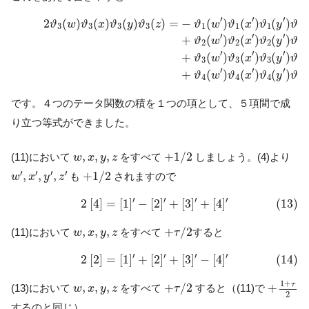
(12)
2
ϑ
3
(
w
)
ϑ
3
(
x
)
ϑ
3
(
y
)
ϑ
3
(
z
)
=
−
ϑ
1
(
w
′
)
ϑ
1
(
x
′
)
ϑ
1
(
y
′
)
ϑ
1
(
z
′
)
+
′
′
′
2
(
)
(
)
(
)
(
)
=
−
(
)
(
)
(
)
(
ϑ
w
ϑ
x
ϑ
y
ϑ
z
ϑ
w
ϑ
x
ϑ
y
ϑ
3
3
3
3
1
1
1
1
′
′
′
+
(
)
(
)
(
)
(
ϑ
w
ϑ
x
ϑ
y
ϑ
2
2
2
2
′
′
′
+
(
)
(
)
(
)
(
ϑ
w
ϑ
x
ϑ
y
ϑ
3
3
3
3
′
′
′
+
(
)
(
)
(
)
(
ϑ
w
ϑ
x
ϑ
y
ϑ
4
4
4
4
です。４つのテータ関数の積を１つの項として、５項間で成
り立つ等式ができました。
+
1
/
2
w
,
x
,
y
,
z
,
,
,
+
1
/
2
(11)において
をすべて
しましょう。(4)より
w
x
y
z
w
′
,
x
′
,
y
′
,
z
′
+
1
/
2
′
′
′
′
,
,
,
+
1
/
2
も
されますので
w
x
y
z
(13)
2
[
4
]
=
[
1
]
′
−
[
2
]
′
+
[
3
]
′
+
[
4
]
′
′
′
′
′
2
[
4
]
=
[
1
]
−
[
2
]
+
[
3
]
+
[
4
]
(13)
+
τ
/
2
w
,
x
,
y
,
z
,
,
,
+
/
2
(11)において
をすべて
すると
w
x
y
z
τ
(14)
2
[
2
]
=
[
1
]
′
+
[
2
]
′
+
[
3
]
′
−
[
4
]
′
′
′
′
′
2
[
2
]
=
[
1
]
+
[
2
]
+
[
3
]
−
[
4
]
(14)
+
1
+
τ
2
+
τ
/
2
1
+
w
,
x
,
y
,
z
τ
,
,
,
+
/
2
+
(13)において
をすべて
すると（(11)で
w
x
y
z
τ
2
するのと同じ）