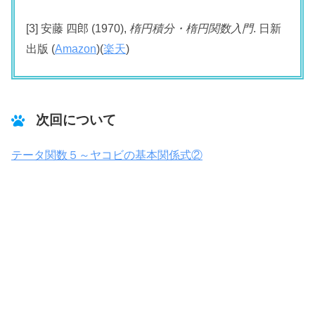
[3] 安藤 四郎 (1970),
楕円積分・楕円関数入門
. 日新
出版 (
Amazon
)(
楽天
)
次回について
テータ関数５～ヤコビの基本関係式②