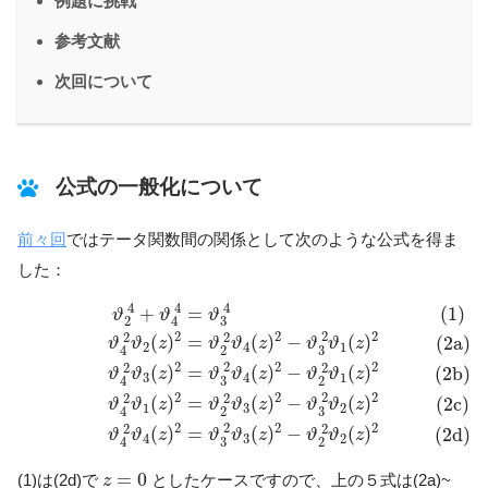
例題に挑戦
参考文献
次回について
公式の一般化について
前々回
ではテータ関数間の関係として次のような公式を得ま
した：
(1)
ϑ
2
4
+
ϑ
4
4
=
ϑ
3
4
(2a)
ϑ
4
2
ϑ
2
(
z
)
2
=
ϑ
2
2
ϑ
4
(
z
)
2
−
ϑ
3
2
ϑ
1
4
4
4
+
=
(1)
ϑ
ϑ
ϑ
3
2
4
2
2
2
2
2
2
(
)
=
(
)
−
(
)
(2a)
ϑ
ϑ
z
ϑ
ϑ
z
ϑ
ϑ
z
2
4
1
3
2
4
2
2
2
2
2
2
(
)
=
(
)
−
(
)
(2b)
ϑ
ϑ
z
ϑ
ϑ
z
ϑ
ϑ
z
3
4
1
3
2
4
2
2
2
2
2
2
(
)
=
(
)
−
(
)
(2c)
ϑ
ϑ
z
ϑ
ϑ
z
ϑ
ϑ
z
1
3
2
3
2
4
2
2
2
2
2
2
(
)
=
(
)
−
(
)
(2d)
ϑ
ϑ
z
ϑ
ϑ
z
ϑ
ϑ
z
4
3
2
3
2
4
z
=
0
=
0
(1)は(2d)で
としたケースですので、上の５式は(2a)~
z