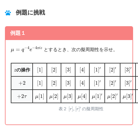
例題に挑戦
例題１
μ
=
q
−
4
e
−
4
π
i
z
−
4
−
4
=
π
i
z
とするとき、次の擬周期性を示せ。
μ
q
e
[
1
]
′
[
2
]
′
[
3
]
′
[
1
]
[
2
]
[
3
]
[
4
]
z
′
′
′
[
1
]
[
2
]
[
3
]
[
4
]
[
1
]
[
2
]
[
3
]
の操作
z
[
1
]
′
[
2
]
′
[
3
]
′
[
1
]
[
2
]
[
3
]
[
4
]
+
2
′
′
′
+
2
[
1
]
[
2
]
[
3
]
[
4
]
[
1
]
[
2
]
[
3
]
μ
[
1
]
′
μ
[
2
]
′
μ
[
3
]
′
μ
[
1
]
μ
[
2
]
μ
[
3
]
μ
[
4
]
+
2
τ
′
′
′
+
2
[
1
]
[
2
]
[
3
]
[
4
]
[
1
]
[
2
]
[
3
]
τ
μ
μ
μ
μ
μ
μ
μ
[
r
]
,
[
r
]
′
′
[
]
,
[
]
表２
r
r
の擬周期性