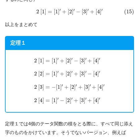
(15)
2
[
1
]
=
[
1
]
′
+
[
2
]
′
−
[
3
]
′
+
[
4
]
′
′
′
′
′
2
[
1
]
=
[
1
]
+
[
2
]
−
[
3
]
+
[
4
]
(15)
以上をまとめて
定理１
2
[
1
]
=
[
1
]
′
+
[
2
]
′
−
[
3
]
′
+
[
4
]
′
2
[
2
]
=
[
1
]
′
+
[
2
]
′
+
[
3
]
′
−
[
4
]
′
′
′
′
′
2
[
1
]
=
[
1
]
+
[
2
]
−
[
3
]
+
[
4
]
′
′
′
′
2
[
2
]
=
[
1
]
+
[
2
]
+
[
3
]
−
[
4
]
′
′
′
′
2
[
3
]
=
−
[
1
]
+
[
2
]
+
[
3
]
+
[
4
]
′
′
′
′
2
[
4
]
=
[
1
]
−
[
2
]
+
[
3
]
+
[
4
]
定理１では4個のテータ関数の積をとる際に、すべて同じ添え
字のものをかけています。そうでないバージョン、例えば