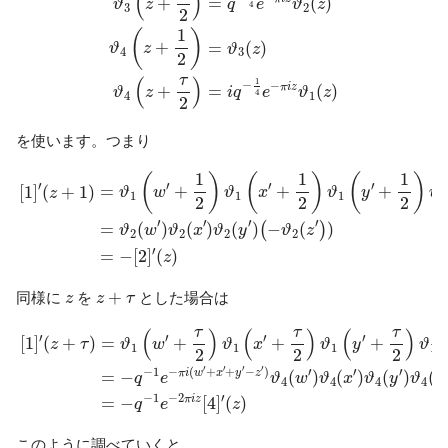
(
)
=
(
)
+
q
e
ϑ
z
ϑ
z
4
2
3
2
1
(
)
+
=
(
)
ϑ
z
ϑ
z
4
3
2
τ
(
)
1
−
−
π
i
z
=
(
)
+
i
q
e
ϑ
z
ϑ
z
4
1
4
2
を使います。つまり
[
1
]
′
(
z
+
1
)
=
ϑ
1
(
w
′
+
1
2
)
ϑ
1
(
x
′
+
1
2
)
ϑ
1
(
y
′
+
1
2
)
ϑ
1
(
z
′
−
1
2
)
=
ϑ
2
(
w
1
1
1
(
)
(
)
(
)
′
′
′
′
=
+
+
+
[
1
]
(
+
1
)
ϑ
w
ϑ
x
ϑ
y
ϑ
z
1
1
1
1
2
2
2
′
′
′
′
=
(
)
(
)
(
)
−
(
)
(
)
ϑ
w
ϑ
x
ϑ
y
ϑ
z
2
2
2
2
′
=
−
[
2
]
(
)
z
z
+
τ
z
+
同様に
を
とした場合は
z
z
τ
[
1
]
′
(
z
+
τ
)
=
ϑ
1
(
w
′
+
τ
2
)
ϑ
1
(
x
′
+
τ
2
)
ϑ
1
(
y
′
+
τ
2
)
ϑ
1
(
z
′
−
τ
2
)
=
−
q
−
1
e
τ
τ
τ
(
)
(
)
(
)
′
′
′
′
[
1
]
(
+
)
=
+
+
+
z
τ
ϑ
w
ϑ
x
ϑ
y
ϑ
1
1
1
1
2
2
2
′
′
′
′
−
1
−
(
+
+
−
)
′
′
′
′
π
i
w
x
y
z
=
−
(
)
(
)
(
)
(
q
e
ϑ
w
ϑ
x
ϑ
y
ϑ
z
4
4
4
4
−
1
−
2
′
π
i
z
=
−
[
4
]
(
)
q
e
z
このように調べていくと