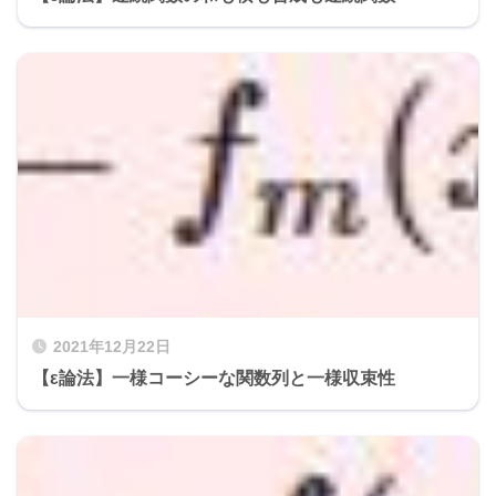
2021年12月22日
【ε論法】一様コーシーな関数列と一様収束性