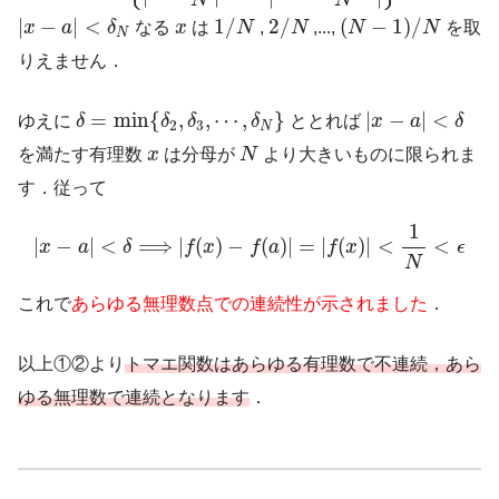
|
x
−
a
|
<
δ
N
1
/
N
2
/
N
(
N
−
1
)
/
N
x
|
−
|
<
1
/
2
/
(
−
1
)
/
x
a
δ
なる
x
は
N
,
N
,...,
N
N
を取
N
りえません．
δ
=
min
{
δ
2
,
δ
3
,
⋯
,
δ
N
}
|
x
−
a
|
<
δ
=
min
{
,
,
⋯
,
}
|
−
|
<
ゆえに
δ
δ
δ
δ
ととれば
x
a
δ
2
3
N
N
x
を満たす有理数
x
は分母が
N
より大きいものに限られま
す．従って
|
x
−
a
|
<
δ
⟹
|
f
(
x
)
−
f
(
a
)
|
=
|
f
(
x
)
|
<
1
N
<
ϵ
1
|
−
|
<
⟹
|
(
)
−
(
)
|
=
|
(
)
|
<
<
x
a
δ
f
x
f
a
f
x
ϵ
N
これで
あらゆる無理数点での連続性が示されました
．
以上①②より
トマエ関数はあらゆる有理数で不連続，あら
ゆる無理数で連続となります
．