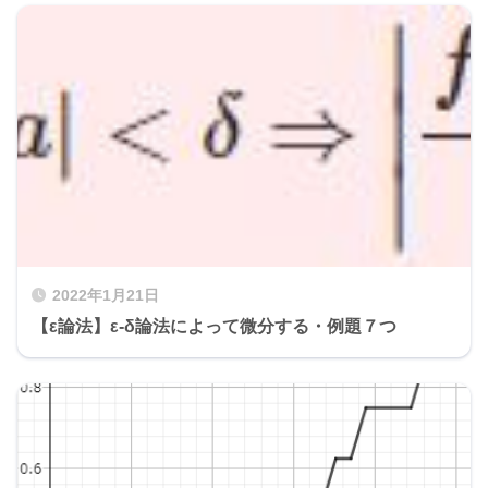
2022年1月21日
【ε論法】ε-δ論法によって微分する・例題７つ