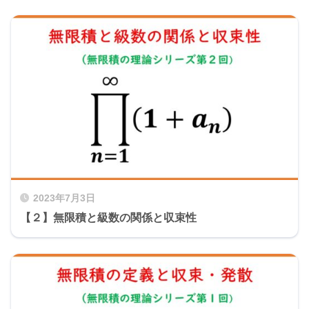
2023年7月3日
【２】無限積と級数の関係と収束性