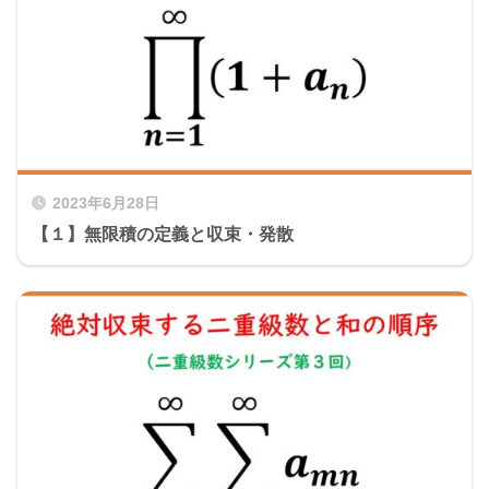
2023年6月28日
【１】無限積の定義と収束・発散