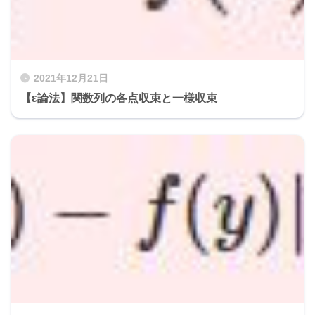
2021年12月21日
【ε論法】関数列の各点収束と一様収束