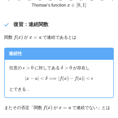
x
∈
[
0
,
1
]
∈
[
0
,
1
]
Thomae’s function
x
復習：連続関数
f
(
x
)
x
=
a
(
)
=
関数
f
x
が
x
a
で連続であるとは
連続性
ϵ
>
0
δ
>
0
>
0
>
0
任意の
に対してある
が存在し
ϵ
δ
|
x
−
a
|
<
δ
⟹
|
f
(
x
)
−
f
(
a
)
|
<
ϵ
|
−
|
<
⟹
|
(
)
−
(
)
|
<
x
a
δ
f
x
f
a
ϵ
とできる．
f
(
x
)
x
=
a
(
)
=
またその否定「関数
f
x
が
x
a
で連続でない」とは