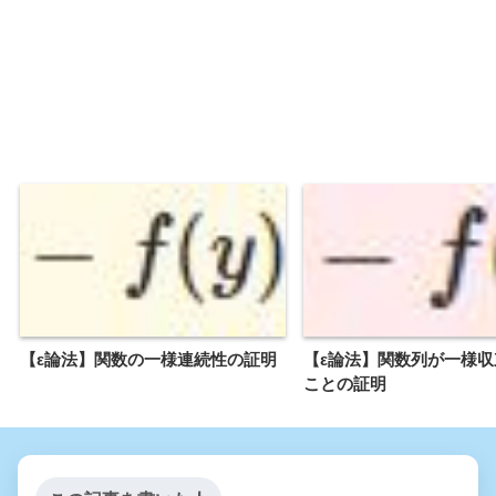
【ε論法】関数の一様連続性の証明
【ε論法】関数列が一様収
ことの証明