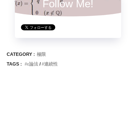
Follow Me!
CATEGORY :
極限
TAGS :
ε論法
連続性