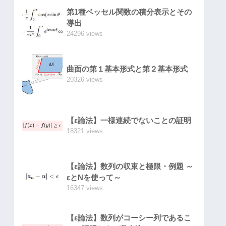
第1種ベッセル関数の積分表示とその
導出
24296 views
曲面の第１基本形式と第２基本形式
20326 views
【ε論法】一様連続でないことの証明
18321 views
【ε論法】数列の収束と極限・例題 ～
εとNを使って～
16347 views
【ε論法】数列がコーシー列であるこ