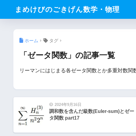
まめけびのごきげん数学・物理
ホーム
タグ
「ゼータ関数」の記事一覧
リーマンにはじまる各ゼータ関数とか多重対数関
2024年9月16日
調和数を含んだ級数(Euler-sum)とゼー
タ関数 part17