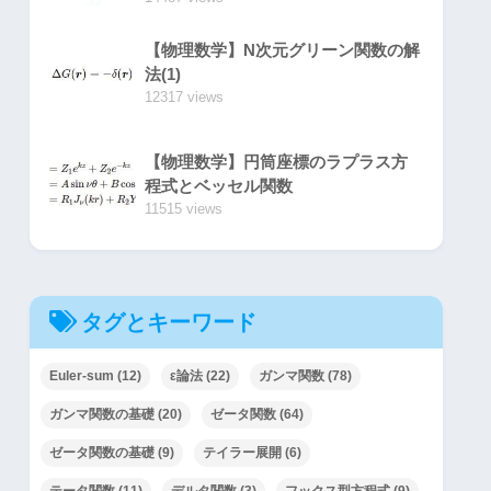
【物理数学】N次元グリーン関数の解
法(1)
12317 views
【物理数学】円筒座標のラプラス方
程式とベッセル関数
11515 views
タグとキーワード
Euler-sum
(12)
ε論法
(22)
ガンマ関数
(78)
ガンマ関数の基礎
(20)
ゼータ関数
(64)
ゼータ関数の基礎
(9)
テイラー展開
(6)
テータ関数
(11)
デルタ関数
(3)
フックス型方程式
(9)