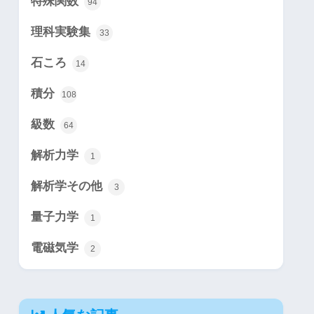
特殊関数
94
理科実験集
33
石ころ
14
積分
108
級数
64
解析力学
1
解析学その他
3
量子力学
1
電磁気学
2