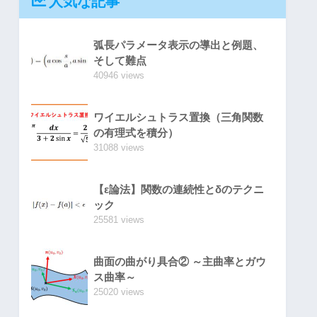
人気な記事
弧長パラメータ表示の導出と例題、
そして難点
40946 views
ワイエルシュトラス置換（三角関数
の有理式を積分）
31088 views
【ε論法】関数の連続性とδのテクニ
ック
25581 views
曲面の曲がり具合② ～主曲率とガウ
ス曲率～
25020 views