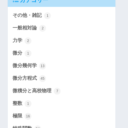
カテゴリー
その他・雑記
1
一般相対論
2
力学
2
微分
1
微分幾何学
13
微分方程式
45
微積分と高校物理
7
整数
1
極限
16