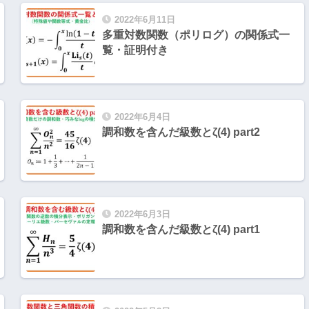
2022年6月11日
多重対数関数（ポリログ）の関係式一
覧・証明付き
2022年6月4日
調和数を含んだ級数とζ(4) part2
2022年6月3日
調和数を含んだ級数とζ(4) part1