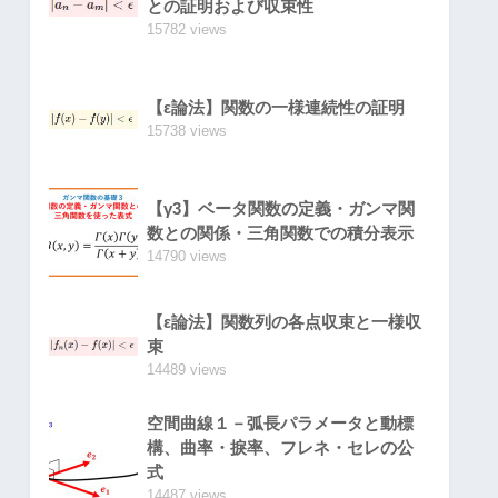
との証明および収束性
15782 views
【ε論法】関数の一様連続性の証明
15738 views
【γ3】ベータ関数の定義・ガンマ関
数との関係・三角関数での積分表示
14790 views
【ε論法】関数列の各点収束と一様収
束
14489 views
空間曲線１－弧長パラメータと動標
構、曲率・捩率、フレネ・セレの公
式
14487 views