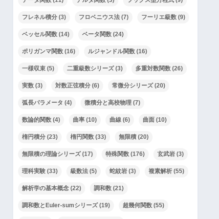
フレネル積分
(3)
フロベニウス法
(7)
フーリエ級数
(9)
ベッセル関数
(14)
ベータ関数
(24)
ポリガンマ関数
(16)
ルジャンドル関数
(16)
一様収束
(5)
二重級数シリーズ
(3)
多重対数関数
(26)
実数
(3)
対数正弦積分
(6)
常微分シリーズ
(20)
弧長パラメータ
(4)
微積分と高校物理
(7)
数論的関数
(4)
曲率
(10)
曲線
(6)
曲面
(10)
楕円積分
(23)
楕円関数
(33)
無限積
(20)
無限積の理論シリーズ
(17)
特殊関数
(176)
玄武岩
(3)
理科実験
(33)
級数法
(5)
蛇紋岩
(3)
複素解析
(55)
解析学の基本概念
(22)
調和数
(21)
調和数とEuler-sumシリーズ
(19)
超幾何関数
(55)