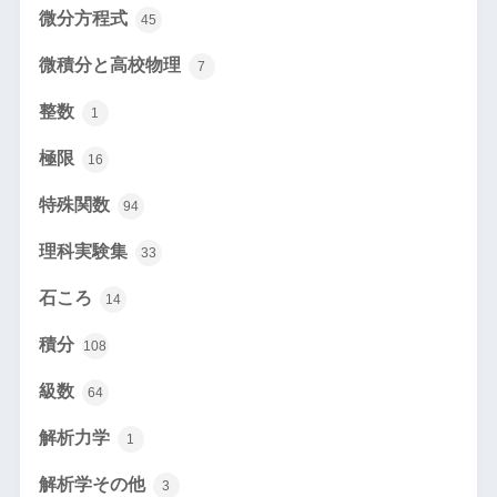
微分方程式
45
微積分と高校物理
7
整数
1
極限
16
特殊関数
94
理科実験集
33
石ころ
14
積分
108
級数
64
解析力学
1
解析学その他
3