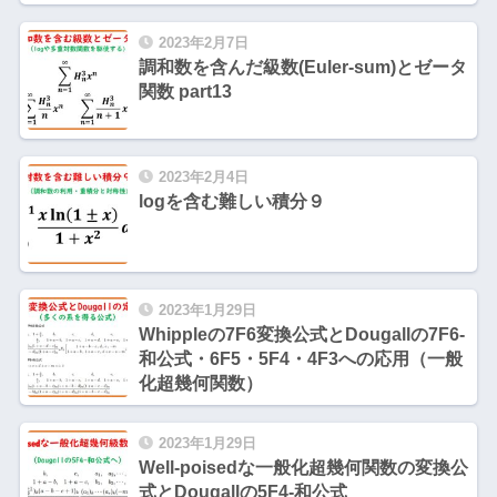
2023年2月7日
調和数を含んだ級数(Euler-sum)とゼータ
関数 part13
2023年2月4日
logを含む難しい積分９
2023年1月29日
Whippleの7F6変換公式とDougallの7F6-
和公式・6F5・5F4・4F3への応用（一般
化超幾何関数）
2023年1月29日
Well-poisedな一般化超幾何関数の変換公
式とDougallの5F4-和公式