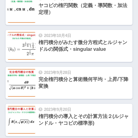
ヤコビの楕円関数（定義・導関数・加法
定理）
2023年10月4日
楕円積分がみたす微分方程式とルジャン
ドルの関係式・singular value
2023年9月28日
完全楕円積分と算術幾何平均・上昇/下降
変換
2023年9月20日
楕円積分の導入とその計算方法２(ルジャ
ンドル・ヤコビの標準形)