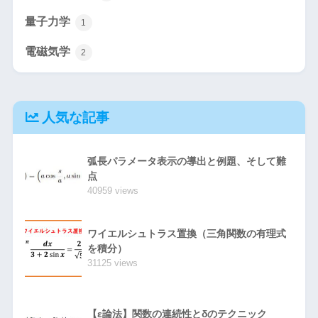
量子力学
1
電磁気学
2
人気な記事
弧長パラメータ表示の導出と例題、そして難
点
40959 views
ワイエルシュトラス置換（三角関数の有理式
を積分）
31125 views
【ε論法】関数の連続性とδのテクニック